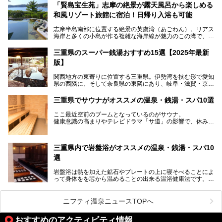
泊が楽しめる施設として2024年4月に新しく生まれ変わりま
「賢島宝生苑」志摩の絶景が露天風呂から楽しめる
した！
和風リゾート旅館に宿泊！日帰り入浴も可能
三重県在住で温泉・サウナ好きな私もずっと行きたいと思っ
志摩半島南部に位置する絶景の英虞湾（あごわん）。リアス
ていた施設……。今回は、地元の方から観光客まで楽しめる
海岸と多くの小島が作る複雑な海岸線が魅力のこの湾で、最
「おふろcafé あげき温泉」をじっくりご紹介していきま
大の島である賢島の景勝地に建ち、お部屋からも露天風呂か
す。
らも英虞湾が一望できる人気の旅館「賢島宝生苑（かしこじ
三重県のスーパー銭湯おすすめ15選【2025年最新
まほうじょうえん）」をご紹介します。日帰り入浴もできま
版】
すよ！
関西地方の東寄りに位置する三重県。伊勢湾を挟む形で愛知
───
県の西隣に、そして奈良県の東隣にあり、岐阜・滋賀・京
提供元：賢島宝生苑【PR】
都・和歌山の各県とも接しています。
この記事は賢島宝生苑のPR記事です。
伊勢神宮を擁する伊勢志摩や、世界遺産に登録された熊野古
三重県でサウナがオススメの温泉・銭湯・スパ10選
道をはじめ、鳥羽水族館、忍者の里・伊賀、鈴鹿サーキッ
ト、松坂牛に伊勢海老……と、観光＆グルメの宝庫です。
ここ最近空前のブームとなっているのがサウナ。
東からも西からも訪れやすい三重県には、ハイクオリティな
健康意識の高まりやテレビドラマ「サ道」の影響で、休みの
スーパー銭湯がたくさん！お風呂も食事もコスパもいい、お
日には「サ活」を楽しむ人が増えています！
すすめ施設の数々をご紹介します。
そこで今回は、観光地としても人気の三重県でおすすめした
三重県内で岩盤浴がオススメの温泉・銭湯・スパ10
いサウナのある温泉や銭湯、スパをご紹介。
気軽に立ち寄れてリラックス効果の高いサウナで、日頃の疲
選
れをリフレッシュしませんか？
岩盤浴は熱を加えた鉱石やプレートの上に寝そべることによ
って身体をを芯から温めることの出来る温浴健康法です。じ
んわりと身体の内部を温めて発汗を促すことでリラックス効
果だけではなく、代謝が高まり健康や美容にも良い影響が期
待できます。今回はそんな岩盤浴にこだわった、三重県内の
ニフティ温泉ニュースTOPへ
オススメ温泉・銭湯・スパ10ヶ所を紹介させていただきま
す。
おすすめのアクティビティ情報