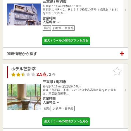
三重県 / 鳥羽市
松尾駅7.11km
白木駅7.51km
鳥羽駅よりR４２、R１６７で松屋の信号（標識あります）
を左折して相差…
営業時間
入浴料金 ～
宿泊
お食事・食事処
楽天トラベルの宿泊プランを見る
関連情報から探す
ホテル芭新萃
お気に入
りに追加
2.5点
/ 2 件
三重県 / 鳥羽市
松尾駅7.19km
加茂駅6.54km
近鉄「鳥羽駅」下車、バス25分東名高速道路を名古屋方
面、東名阪自動車…
営業時間
入浴料金 ～
宿泊
お食事・食事処
楽天トラベルの宿泊プランを見る