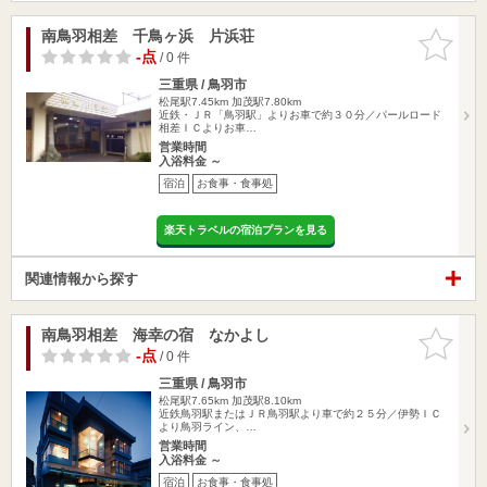
南鳥羽相差 千鳥ヶ浜 片浜荘
お気に入
りに追加
-点
/ 0 件
三重県 / 鳥羽市
松尾駅7.45km
加茂駅7.80km
近鉄・ＪＲ「鳥羽駅」よりお車で約３０分／パールロード
相差ＩＣよりお車…
営業時間
入浴料金 ～
宿泊
お食事・食事処
楽天トラベルの宿泊プランを見る
関連情報から探す
南鳥羽相差 海幸の宿 なかよし
お気に入
りに追加
-点
/ 0 件
三重県 / 鳥羽市
松尾駅7.65km
加茂駅8.10km
近鉄鳥羽駅またはＪＲ鳥羽駅より車で約２５分／伊勢ＩＣ
より鳥羽ライン、…
営業時間
入浴料金 ～
宿泊
お食事・食事処