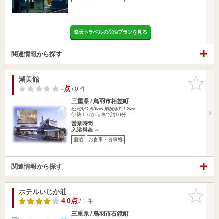
楽天トラベルの宿泊プランを見る
関連情報から探す
潮美館
お気に入
りに追加
-点
/ 0 件
三重県 / 鳥羽市相差町
松尾駅7.68km
加茂駅8.12km
伊勢ＩＣから車で約10分
営業時間
入浴料金 ～
宿泊
お食事・食事処
関連情報から探す
ホテルいじか荘
お気に入
りに追加
4.0点
/ 1 件
三重県 / 鳥羽市石鏡町