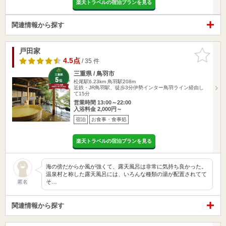
楽天トラベルの宿泊プランを見る
関連情報から探す
戸田家
お気に入
りに追加
4.5点
/ 35 件
三重県 / 鳥羽市
松尾駅6.23km
鳥羽駅208m
近鉄・JR鳥羽駅、徒歩3分伊勢インター鳥羽ライン経由し
て15分
営業時間 13:00～22:00
入浴料金 2,000円～
宿泊
お食事・食事処
楽天トラベルの宿泊プランを見る
海の傍だからか風が強くて、露天風呂は非常に気持ち良かった。
温泉村と称した露天風呂には、いろんな種類の湯が配置されてて
そ…
匿名
関連情報から探す