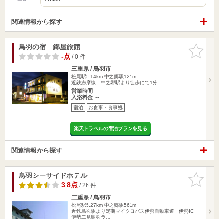
関連情報から探す
鳥羽の宿 錦屋旅館
お気に入
りに追加
-点
/ 0 件
三重県 / 鳥羽市
松尾駅5.14km
中之郷駅121m
近鉄志摩線 中之郷駅より徒歩にて1分
営業時間
入浴料金 ～
宿泊
お食事・食事処
楽天トラベルの宿泊プランを見る
関連情報から探す
鳥羽シーサイドホテル
お気に入
りに追加
3.8点
/ 26 件
三重県 / 鳥羽市
松尾駅5.27km
中之郷駅561m
近鉄鳥羽駅より定期マイクロバス伊勢自動車道 伊勢IC→
伊勢二見鳥羽ラ…