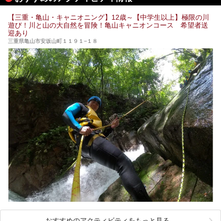
【三重・亀山・キャニオニング】12歳～【中学生以上】極限の川
遊び！川と山の大自然を冒険！亀山キャニオンコース 希望者送
迎あり
三重県亀山市安坂山町１１９１−１８
おすすめのアクティビティをもっと見る