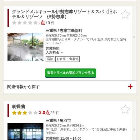
グランドメルキュール伊勢志摩リゾート＆スパ（旧ホ
お気に入
テル＆リゾーツ 伊勢志摩）
りに追加
-点
/ 0 件
三重県 / 志摩市磯部町
松尾駅6.70km
穴川駅3.60km
志摩磯部駅より車・タクシーで13分 近鉄 鵜方駅より定時
シャトルバ…
営業時間
入浴料金 ～
宿泊
お食事・食事処
楽天トラベルの宿泊プランを見る
関連情報から探す
胡蝶蘭
お気に入
りに追加
3.0点
/ 6 件
三重県 / 鳥羽市
松尾駅6.75km
鳥羽駅981m
JR･近鉄「鳥羽駅」よりタクシーで5分(送迎は事前予約要)
伊勢IC～…
営業時間 11:00～14:00