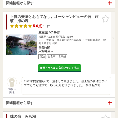
関連情報から探す
上質の美味とおもてなし。オーシャンビューの宿 旅
お気に入
荘 海の蝶
りに追加
5.0点
/ 1 件
三重県 / 伊勢市
松尾駅7.32km
松下駅1.41km
ＪＲ・近鉄線 鳥羽駅(送迎バスあり)／伊勢自動車道 伊
勢ＩＣより伊勢…
営業時間
入浴料金 ～
宿泊
お食事・食事処
楽天トラベルの宿泊プランを見る
12/19(木)家族4人で一泊させて頂きました。最上階の和洋室タイ
プでとても清潔で、ゆったりと泊まれました。 料理も夕食…
50代～
男性
関連情報から探す
味の宿 みち潮
お気に入