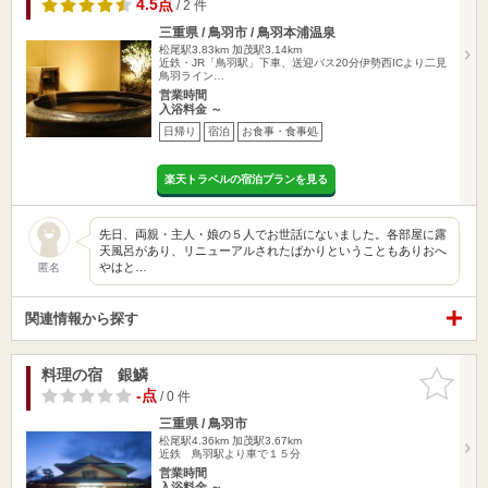
4.5点
/ 2 件
三重県 / 鳥羽市 / 鳥羽本浦温泉
松尾駅3.83km
加茂駅3.14km
近鉄・JR「鳥羽駅」下車、送迎バス20分伊勢西ICより二見
鳥羽ライン…
営業時間
入浴料金 ～
日帰り
宿泊
お食事・食事処
楽天トラベルの宿泊プランを見る
先日、両親・主人・娘の５人でお世話にないました。各部屋に露
天風呂があり、リニューアルされたばかりということもありおへ
やはと…
匿名
関連情報から探す
料理の宿 銀鱗
お気に入
りに追加
-点
/ 0 件
三重県 / 鳥羽市
松尾駅4.36km
加茂駅3.67km
近鉄 鳥羽駅より車で１５分
営業時間
入浴料金 ～