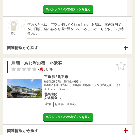
楽天トラベルの宿泊プランを見る
宿の人たちは、丁寧に接してくれました。 お湯は、無色透明です
が、日頃、癖のあるお湯に浸かっているせいか、もうちょっと特
徴の…
匿名
関連情報から探す
鳥羽 あじ彩の宿 小浜荘
お気に入
りに追加
-点
/ 0 件
三重県 / 鳥羽市
松尾駅6.57km
鳥羽駅997m
鳥羽駅下車 送迎有り連絡要 連絡後５分でお迎え可 （１
５：００～１…
営業時間
入浴料金 ～
宿泊
お食事・食事処
楽天トラベルの宿泊プランを見る
関連情報から探す