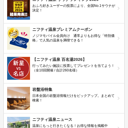
おふろ好きユーザーの投票により、全国No.1サウナが
決定！
ニフティ温泉プレミアムクーポン
ノジマモバイル会員向け 通常よりもお得な「特別価
格」で人気の温泉を満喫できる！
【ニフティ温泉 百名湯2026】
行ってみたい施設に投票してプレゼントを当てよう！
（全10回開催 / 合計260名様）
岩盤浴特集
日本全国の岩盤浴情報だけをピックアップ。まとめて
検索！
ニフティ温泉ニュース
温泉にもっと行きたくなる！お得な情報を掲載中