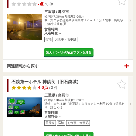
りに追加
-点
/ 0 件
三重県 / 鳥羽市
松尾駅7.36km
加茂駅7.69km
車：第２伊勢道路鳥羽南白木ＩＣ～１５分！電車：鳥羽駅
～無料送迎有(要…
営業時間
入浴料金 ～
宿泊
お食事・食事処
楽天トラベルの宿泊プランを見る
関連情報から探す
石鏡第一ホテル 神倶良（旧石鏡城）
お気に入
りに追加
4.0点
/ 3 件
三重県 / 鳥羽市
松尾駅7.36km
加茂駅6.69km
近鉄、またはJR「鳥羽駅」よりタクシー利用30分（送迎あ
り、詳しくは…
営業時間
入浴料金 ～
日帰り
宿泊
お食事・食事処
楽天トラベルの宿泊プランを見る