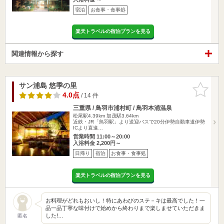
宿泊
お食事・食事処
楽天トラベルの宿泊プランを見る
関連情報から探す
サン浦島 悠季の里
お気に入
りに追加
4.0点
/ 14 件
三重県 / 鳥羽市浦村町 / 鳥羽本浦温泉
松尾駅4.39km
加茂駅3.64km
近鉄・JR「鳥羽駅」より送迎バスで20分伊勢自動車道伊勢
ICより直進…
営業時間 11:00～20:00
入浴料金 2,200円～
日帰り
宿泊
お食事・食事処
楽天トラベルの宿泊プランを見る
お料理がどれもおいし！特にあわびのステ－キは最高でした！一
品一品丁寧な味付けで始めから終わりまで楽しませていただきま
した!…
匿名