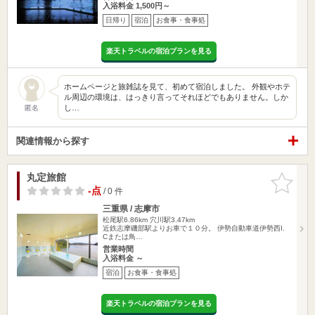
入浴料金 1,500円～
日帰り
宿泊
お食事・食事処
楽天トラベルの宿泊プランを見る
ホームページと旅雑誌を見て、初めて宿泊しました。 外観やホテ
ル周辺の環境は、はっきり言ってそれほどでもありません。しか
し…
匿名
関連情報から探す
丸定旅館
お気に入
りに追加
-点
/ 0 件
三重県 / 志摩市
松尾駅6.86km
穴川駅3.47km
近鉄志摩磯部駅よりお車で１０分。 伊勢自動車道伊勢西I.
Cまたは鳥…
営業時間
入浴料金 ～
宿泊
お食事・食事処
楽天トラベルの宿泊プランを見る