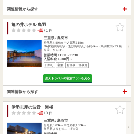
関連情報から探す
亀の井ホテル 鳥羽
お気に入
りに追加
-点
/ 1 件
三重県 / 鳥羽市
松尾駅4.80km
中之郷駅738m
JR参宮線鳥羽駅・近鉄鳥羽駅から約4km（鳥羽駅前バス乗
り場、かんぽ…
営業時間 11:00～21:30
入浴料金 1,200円～
日帰り
宿泊
お食事・食事処
楽天トラベルの宿泊プランを見る
関連情報から探す
伊勢志摩の波音 海楼
お気に入
りに追加
-点
/ 0 件
三重県 / 鳥羽市
松尾駅5.03km
中之郷駅1.53km
鳥羽駅よりお車にて約8分
営業時間