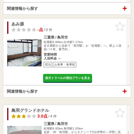
関連情報から探す
あみ源
お気に入
りに追加
-点
/ 0 件
三重県 / 鳥羽市
松尾駅6.88km
白木駅7.27km
名古屋駅から近鉄で「鳥羽駅」か「松尾駅」へ。駅より送
迎バス有。要予約…
営業時間
入浴料金 ～
宿泊
お食事・食事処
楽天トラベルの宿泊プランを見る
関連情報から探す
鳥羽グランドホテル
お気に入
りに追加
3.0点
/ 4 件
三重県 / 鳥羽市
松尾駅6.95km
鳥羽駅1.05km
近鉄・JR「鳥羽駅」からタクシーで5分伊勢IC～伊勢二見