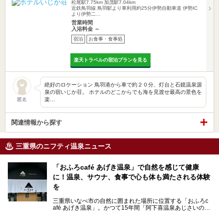
松尾駅7.75km
加茂駅7.04km
近鉄鳥羽線 鳥羽駅より車利用約25分伊勢自動車道 伊勢IC
より伊勢二…
営業時間
入浴料金 ～
宿泊
お食事・食事処
楽天トラベルの宿泊プランを見る
絶好のロケーション 鳥羽港から車で約２０分、灯台と石鏡温泉源
泉の宿いじか荘。 ホテルのどこからでも海を見渡せ最高の景色を
楽…
匿名
関連情報から探す
三重県のニフティ温泉ニュース
「おふろcafé あげき温泉」で自然を感じて健康
に！温泉、サウナ、食事で心も体も満たされる体験
を
三重県いなべ市の自然に囲まれた場所に位置する「おふろc
afé あげき温泉」。かつて15年間「阿下喜温泉あじさいの
里」として親しまれてきた施設が、温泉、サウナ、食事、宿