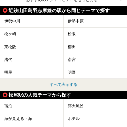
近鉄山田鳥羽志摩線の駅から同じテーマで探す
伊勢中川
伊勢中原
松ヶ崎
松阪
東松阪
櫛田
漕代
斎宮
明星
明野
すべて表示する
松尾駅の人気テーマから探す
宿泊
露天風呂
海が見える・海
ホテル