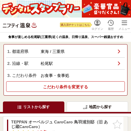
購入済チケットはこちら
ログイン
履歴
メニュー
食事が楽しめる松尾駅(三重県)近くの温泉、日帰り温泉、スーパー銭湯おすすめ
1. 都道府県
東海 / 三重県
2. 沿線・駅
松尾駅
3. こだわり条件
お食事・食事処
こだわり条件を変更する
リストから探す
地図から探す
TEPPAN オーベルジュ CaroCaro 鳥羽浦別邸（旧 あ
お気に入
じ蔵CaroCaro）
りに追加