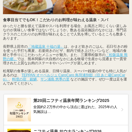
食事目当てでもOK！こだわりのお料理が味わえる温泉・スパ
ゆったりと腰を据えて温泉やスパを利用する場合、お風呂と同じくらい楽しみ
なのが美味しい食事ではないでしょうか。数ある温浴施設のなかには、専門店
クラスのこだわりのお料理が味わえることで人気を博しているところも数多く
あります。
長野県上田市の
「地蔵温泉 十福の湯」
は、かまど炊きのごはん、石臼引きの粉
を使った手打ち蕎麦、石釜焼きのピザ、館内で焼き上げたパンなど、地域の食
材と手作りにこだわったメニューが魅力。また、三重県松阪市の
「松阪温泉 熊
野の郷」
では、熊本阿蘇の大自然のなかにある牧場で生産から流通まで一貫管
理された上質なお肉のステーキやハンバーグが楽しめます。
松尾駅の食事が楽しめる温泉、日帰り温泉、スーパー銭湯の中でも特に人気が
あるのは、
TEPPAN オーベルジュ CaroCaro 鳥羽浦別邸（旧 あじ蔵CaroCar
o）
、
料理の宿 銀鱗
、
サン浦島 悠季の里
などの施設です。ぜひ一度は足を運
んでみてください。
第20回ニフティ温泉年間ランキング2025
全国約2.2万件の中から頂点に選ばれた、2025年の人
気施設は…
ニフティ温泉 サウナランキング2026