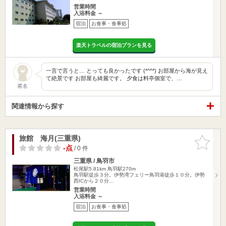
営業時間
入浴料金 ～
宿泊
お食事・食事処
楽天トラベルの宿泊プランを見る
一言で言うと… とっても良かったです (*^^*) お部屋から海が見え
て絶景です お部屋も綺麗です。 夕食は料亭個室で、…
匿名
関連情報から探す
旅館 海月(三重県)
お気に入
りに追加
-点
/ 0 件
三重県 / 鳥羽市
松尾駅5.81km
鳥羽駅270m
鳥羽駅徒歩３分。伊勢湾フェリー鳥羽港徒歩１０分。伊勢
西ICから２０分…
営業時間
入浴料金 ～
宿泊
お食事・食事処