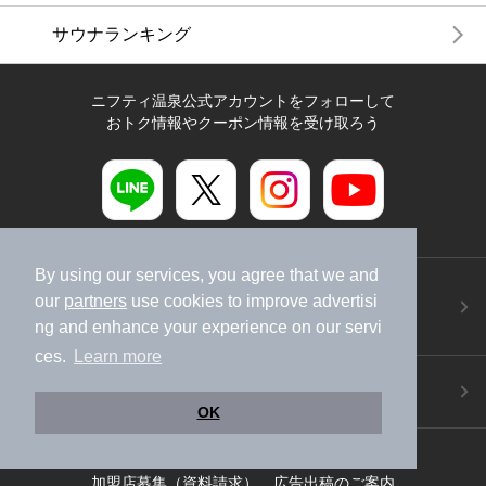
サウナランキング
ニフティ温泉公式アカウントをフォローして
おトク情報やクーポン情報を受け取ろう
By using our services, you agree that we and
ニフティ温泉アプリ
our
partners
use cookies to improve advertisi
地図から温泉検索！お得な限定クーポンも！
ng and enhance your experience on our servi
今すぐダウンロード！
ces.
Learn more
ご意見ご要望 ・お問い合わせ
施設データの新規追加や修正依頼もこちらから
OK
スマートフォン
/
PC
加盟店募集（資料請求）
広告出稿のご案内