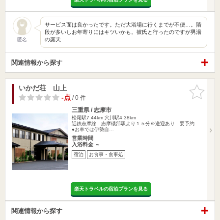
サービス面は良かったです。ただ大浴場に行くまでが不便…。階
段が多いしお年寄りにはキツいかも。彼氏と行ったのですが男湯
の露天…
匿名
関連情報から探す
いかだ荘 山上
お気に入
りに追加
-点
/ 0 件
三重県 / 志摩市
松尾駅7.44km
穴川駅4.38km
近鉄志摩線 志摩磯部駅より１５分※送迎あり 要予約
●お車では伊勢自…
営業時間
入浴料金 ～
宿泊
お食事・食事処
楽天トラベルの宿泊プランを見る
関連情報から探す