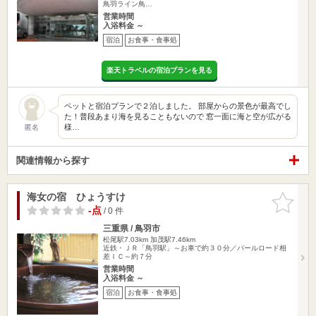
鳥羽ライン鳥…
営業時間
入浴料金 ～
宿泊
お食事・食事処
楽天トラベルの宿泊プランを見る
ペットと宿泊プランで２泊しました。 部屋からの景色が最高でし
た！普段あまり海を見ることもないので 窓一面に海と空が広がる
様…
匿名
関連情報から探す
海女の宿 ひょうすけ
お気に入
りに追加
-点
/ 0 件
三重県 / 鳥羽市
松尾駅7.03km
加茂駅7.46km
近鉄・ＪＲ「鳥羽駅」～お車で約３０分／パールロード相
差ＩＣ～約７分
営業時間
入浴料金 ～
宿泊
お食事・食事処