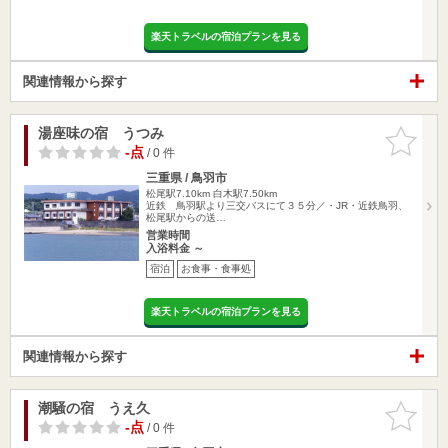
楽天トラベルの宿泊プランを見る
関連情報から探す
湯座味の宿 うつみ
お気に入
りに追加
-点
/ 0 件
三重県 / 鳥羽市
松尾駅7.10km
白木駅7.50km
近鉄 鳥羽駅より三交バスにて３５分／・JR・近鉄鳥羽、
松尾駅からの送…
営業時間
入浴料金 ～
宿泊
お食事・食事処
楽天トラベルの宿泊プランを見る
関連情報から探す
潮騒の宿 うえ久
お気に入
りに追加
-点
/ 0 件