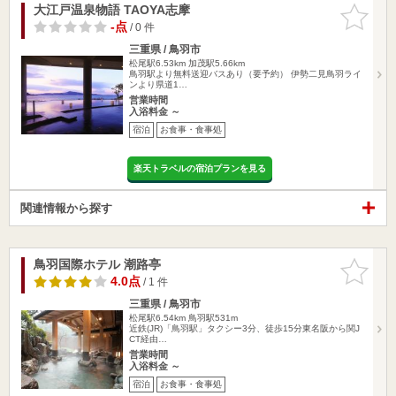
大江戸温泉物語 TAOYA志摩
お気に入
りに追加
-点
/ 0 件
三重県 / 鳥羽市
松尾駅6.53km
加茂駅5.66km
鳥羽駅より無料送迎バスあり（要予約） 伊勢二見鳥羽ライ
ンより県道1…
営業時間
入浴料金 ～
宿泊
お食事・食事処
楽天トラベルの宿泊プランを見る
関連情報から探す
鳥羽国際ホテル 潮路亭
お気に入
りに追加
4.0点
/ 1 件
三重県 / 鳥羽市
松尾駅6.54km
鳥羽駅531m
近鉄(JR)「鳥羽駅」タクシー3分、徒歩15分東名阪から関J
CT経由…
営業時間
入浴料金 ～
宿泊
お食事・食事処