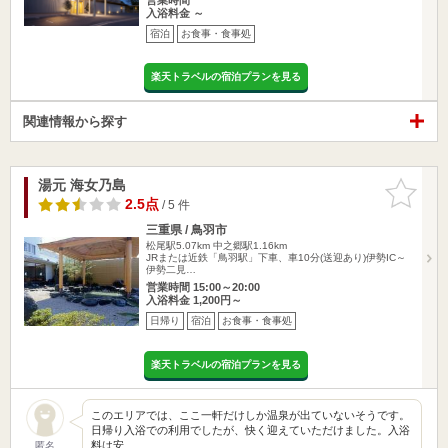
入浴料金 ～
宿泊
お食事・食事処
楽天トラベルの宿泊プランを見る
関連情報から探す
湯元 海女乃島
お気に入
りに追加
2.5点
/ 5 件
三重県 / 鳥羽市
松尾駅5.07km
中之郷駅1.16km
JRまたは近鉄「鳥羽駅」下車、車10分(送迎あり)伊勢IC～
伊勢二見…
営業時間 15:00～20:00
入浴料金 1,200円～
日帰り
宿泊
お食事・食事処
楽天トラベルの宿泊プランを見る
このエリアでは、ここ一軒だけしか温泉が出ていないそうです。
日帰り入浴での利用でしたが、快く迎えていただけました。入浴
料は安…
匿名