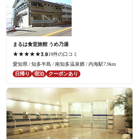
まるは食堂旅館 うめ乃湯
★
★
★
★
★
3.8
19件の口コミ
愛知県 / 知多半島 / 南知多温泉郷 / 内海駅7.9km
日帰り
宿泊
クーポンあり