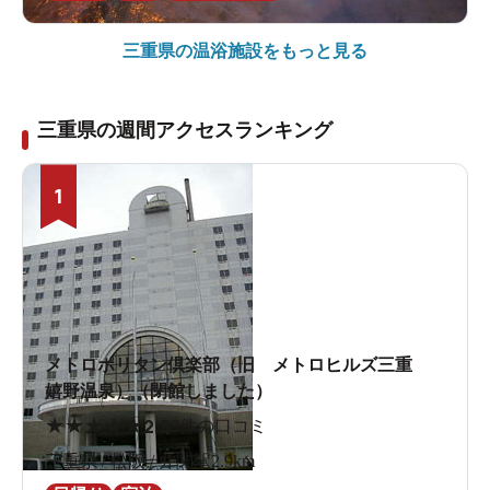
三重県の
温浴施設をもっと見る
三重県の週間アクセスランキング
1
メトロポリタン倶楽部（旧 メトロヒルズ三重
嬉野温泉）（閉館しました）
★
★
★
★
★
2.8
9件の口コミ
三重県 / 松阪 / 井関駅2.9km