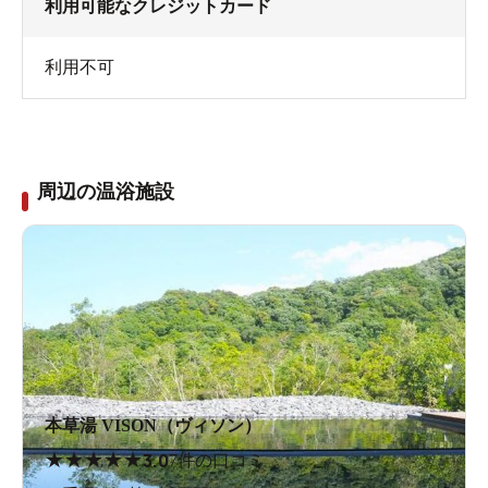
利用可能なクレジットカード
利用不可
周辺の温浴施設
本草湯 VISON（ヴィソン）
★
★
★
★
★
3.0
7件の口コミ