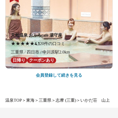
天然温泉 おふろcafé 湯守座
★
★
★
★
★
4.1
20件の口コミ
三重県 / 四日市 / 中川原駅2.0km
日帰り
クーポンあり
会員登録して続きを見る
温泉TOP
＞
東海
＞
三重県
＞
志摩 (三重)
＞
いかだ荘 山上