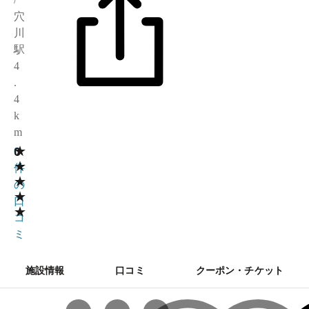
穴
川
駅
4
.
4
k
m
★
0
0
★
件
★
の
★
口
★
コ
ミ
施設情報
口コミ
クーポン・チケット