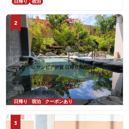
日帰り
宿泊
2
ヒルホテル サンピア伊賀 日帰り天然温泉「芭蕉の
湯」
★
★
★
★
★
3.0
63件の口コミ
三重県 / 伊賀 / 桑町駅1.9km
日帰り
宿泊
クーポンあり
3