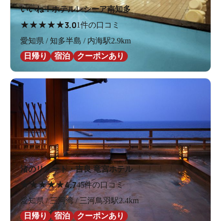
いいね！ホテルレシーア南知多
★
★
★
★
★
3.0
1件の口コミ
愛知県 / 知多半島 / 内海駅2.9km
日帰り
宿泊
クーポンあり
渚のリゾート・吉良 竜宮ホテル
★
★
★
★
★
4.7
45件の口コミ
愛知県 / 三河湾 / 三河鳥羽駅2.4km
日帰り
宿泊
クーポンあり