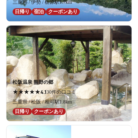
三重県 / 伊勢 / 栃原駅1.7km
日帰り
宿泊
クーポンあり
松阪温泉 熊野の郷
★
★
★
★
★
4.1
30件の口コミ
三重県 / 松阪 / 相可駅1.8km
日帰り
クーポンあり