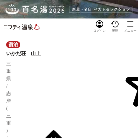
ログイン
履歴
メニュー
宿泊
いかだ荘 山上
三
重
県
/
志
摩
(
三
重
)
/