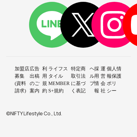
加盟店
広告
利
ライフス
特定商
ヘ
採
運
個人情
募集
出稿
用
タイル
取引法
ル
用
営
報保護
(資料
のご
規
MEMBER
に基づ
プ
情
会
ポリ
請求)
案内
約
S+規約
く表記
報
社
シー
©NIFTY Lifestyle Co., Ltd.