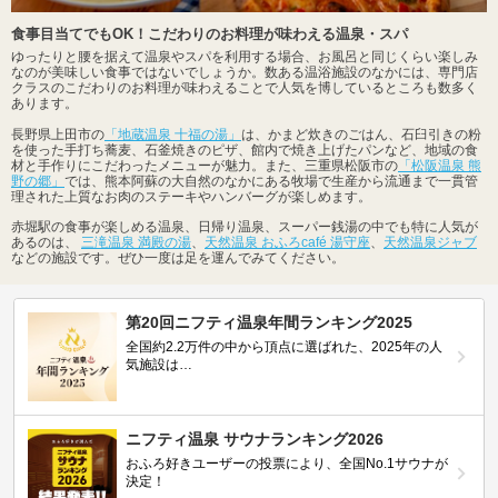
食事目当てでもOK！こだわりのお料理が味わえる温泉・スパ
ゆったりと腰を据えて温泉やスパを利用する場合、お風呂と同じくらい楽しみ
なのが美味しい食事ではないでしょうか。数ある温浴施設のなかには、専門店
クラスのこだわりのお料理が味わえることで人気を博しているところも数多く
あります。
長野県上田市の
「地蔵温泉 十福の湯」
は、かまど炊きのごはん、石臼引きの粉
を使った手打ち蕎麦、石釜焼きのピザ、館内で焼き上げたパンなど、地域の食
材と手作りにこだわったメニューが魅力。また、三重県松阪市の
「松阪温泉 熊
野の郷」
では、熊本阿蘇の大自然のなかにある牧場で生産から流通まで一貫管
理された上質なお肉のステーキやハンバーグが楽しめます。
赤堀駅の食事が楽しめる温泉、日帰り温泉、スーパー銭湯の中でも特に人気が
あるのは、
三滝温泉 満殿の湯
、
天然温泉 おふろcafé 湯守座
、
天然温泉ジャブ
などの施設です。ぜひ一度は足を運んでみてください。
第20回ニフティ温泉年間ランキング2025
全国約2.2万件の中から頂点に選ばれた、2025年の人
気施設は…
ニフティ温泉 サウナランキング2026
おふろ好きユーザーの投票により、全国No.1サウナが
決定！