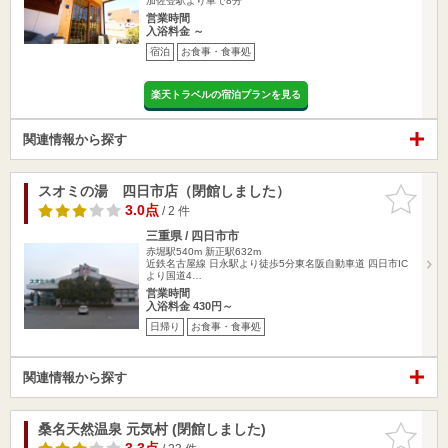
加佐登駅より車で8分
営業時間
入浴料金 ～
宿泊
お食事・食事処
楽天トラベルの宿泊プランを見る
関連情報から探す
スオミの湯 四日市店（閉館しました）
お気に入
りに追加
3.0点
/ 2 件
三重県 / 四日市市
赤堀駅540m
新正駅632m
近鉄名古屋線 日永駅より徒歩5分東名阪自動車道 四日市IC
より国道4…
営業時間
入浴料金 430円～
日帰り
お食事・食事処
関連情報から探す
桑名天然温泉 元気村 (閉館しました)
お気に入
りに追加