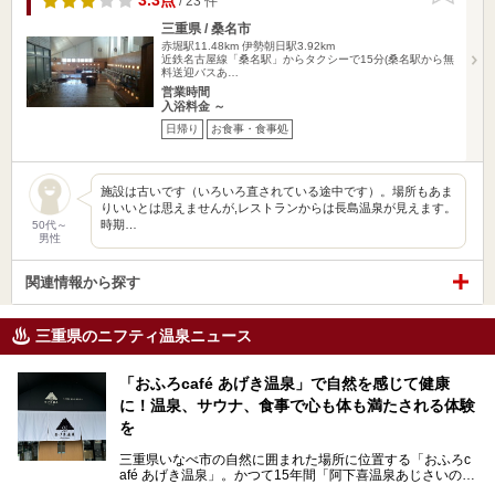
3.3点
/ 23 件
三重県 / 桑名市
赤堀駅11.48km
伊勢朝日駅3.92km
近鉄名古屋線「桑名駅」からタクシーで15分(桑名駅から無
料送迎バスあ…
営業時間
入浴料金 ～
日帰り
お食事・食事処
施設は古いです（いろいろ直されている途中です）。場所もあま
りいいとは思えませんが,レストランからは長島温泉が見えます。
時期…
50代～
男性
関連情報から探す
三重県のニフティ温泉ニュース
「おふろcafé あげき温泉」で自然を感じて健康
に！温泉、サウナ、食事で心も体も満たされる体験
を
三重県いなべ市の自然に囲まれた場所に位置する「おふろc
afé あげき温泉」。かつて15年間「阿下喜温泉あじさいの
里」として親しまれてきた施設が、温泉、サウナ、食事、宿