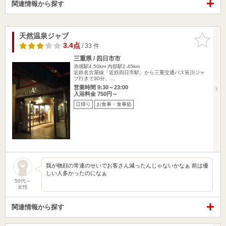
関連情報から探す
天然温泉ジャブ
お気に入
りに追加
3.4点
/ 33 件
三重県 / 四日市市
赤堀駅4.50km
内部駅2.45km
近鉄名古屋線「近鉄四日市駅」から三重交通バス笹川ジャ
ブ行きで30分、…
営業時間 9:30～23:00
入浴料金 750円～
日帰り
お食事・食事処
我が物顔の常連のせいでお客さん減ったんじゃないかなぁ 前は優
しい人多かったのになぁ
50代～
女性
関連情報から探す