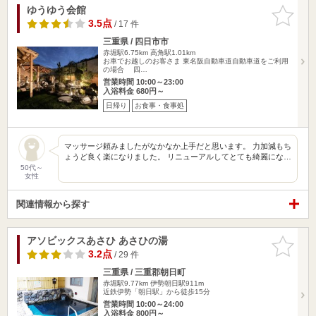
ゆうゆう会館
お気に入
りに追加
3.5点
/ 17 件
三重県 / 四日市市
赤堀駅6.75km
高角駅1.01km
お車でお越しのお客さま 東名阪自動車道自動車道をご利用
の場合 四…
営業時間 10:00～23:00
入浴料金 680円～
日帰り
お食事・食事処
マッサージ頼みましたがなかなか上手だと思います。 力加減もち
ょうど良く楽になりました。 リニューアルしてとても綺麗にな…
50代～
女性
関連情報から探す
アソビックスあさひ あさひの湯
お気に入
りに追加
3.2点
/ 29 件
三重県 / 三重郡朝日町
赤堀駅9.77km
伊勢朝日駅911m
近鉄伊勢「朝日駅」から徒歩15分
営業時間 10:00～24:00
入浴料金 800円～