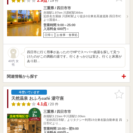
2.9点
/ 19 件
三重県 / 四日市市
赤堀駅1.97km
川原町駅366m
近鉄名古屋線 川原町駅より徒歩3分東名高速道路 四日市IC
より国道4…
営業時間 9:00～25:00
入浴料金 600円～
日帰り
お食事・食事処
四日市に行く用事があったのでHPでスーパー銭湯を探して見つ
けたのがこの満殿の湯です。行くきっかけは安さ。行くと床屋が
あり顔…
40代 女
性
関連情報から探す
お気に入
今空いています
りに追加
天然温泉 おふろcafé 湯守座
4.1点
/ 20 件
三重県 / 四日市市
赤堀駅3.21km
中川原駅2.00km
「近鉄四日市駅」よりタクシー利用15分東名阪自動車道 四
日市ICより…
営業時間 10:00～翌9:00
入浴料金 600円～