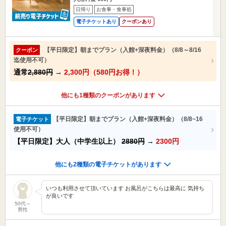
日帰り
お食事・食事処
電子チケットあり
クーポンあり
【平日限定】朝までプラン（入館+深夜料金）（8/8～8/16
クーポン
迄使用不可）
通常
2,880円
→
2,300円（580円お得！）
他にも1種類のクーポンがあります
【平日限定】朝までプラン（入館+深夜料金）（8/8~16
電子チケット
使用不可）
【平日限定】大人（中学生以上）
2880円
→
2300円
他にも2種類の電子チケットがあります
いつも利用させて頂いています お風呂がこちらは最高に 気持ち
が良いです
50代～
男性