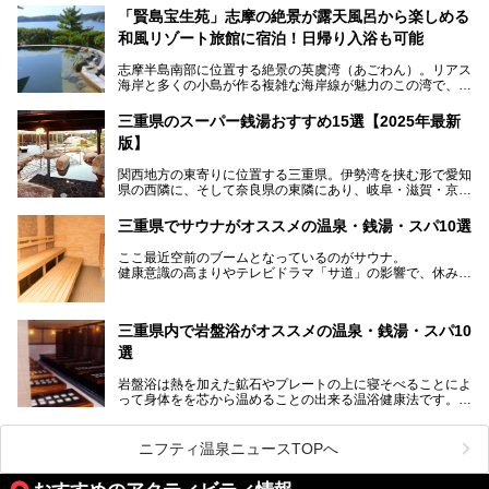
泊が楽しめる施設として2024年4月に新しく生まれ変わりま
「賢島宝生苑」志摩の絶景が露天風呂から楽しめる
した！
和風リゾート旅館に宿泊！日帰り入浴も可能
三重県在住で温泉・サウナ好きな私もずっと行きたいと思っ
志摩半島南部に位置する絶景の英虞湾（あごわん）。リアス
ていた施設……。今回は、地元の方から観光客まで楽しめる
海岸と多くの小島が作る複雑な海岸線が魅力のこの湾で、最
「おふろcafé あげき温泉」をじっくりご紹介していきま
大の島である賢島の景勝地に建ち、お部屋からも露天風呂か
す。
らも英虞湾が一望できる人気の旅館「賢島宝生苑（かしこじ
三重県のスーパー銭湯おすすめ15選【2025年最新
まほうじょうえん）」をご紹介します。日帰り入浴もできま
版】
すよ！
関西地方の東寄りに位置する三重県。伊勢湾を挟む形で愛知
───
県の西隣に、そして奈良県の東隣にあり、岐阜・滋賀・京
提供元：賢島宝生苑【PR】
都・和歌山の各県とも接しています。
この記事は賢島宝生苑のPR記事です。
伊勢神宮を擁する伊勢志摩や、世界遺産に登録された熊野古
三重県でサウナがオススメの温泉・銭湯・スパ10選
道をはじめ、鳥羽水族館、忍者の里・伊賀、鈴鹿サーキッ
ト、松坂牛に伊勢海老……と、観光＆グルメの宝庫です。
ここ最近空前のブームとなっているのがサウナ。
東からも西からも訪れやすい三重県には、ハイクオリティな
健康意識の高まりやテレビドラマ「サ道」の影響で、休みの
スーパー銭湯がたくさん！お風呂も食事もコスパもいい、お
日には「サ活」を楽しむ人が増えています！
すすめ施設の数々をご紹介します。
そこで今回は、観光地としても人気の三重県でおすすめした
三重県内で岩盤浴がオススメの温泉・銭湯・スパ10
いサウナのある温泉や銭湯、スパをご紹介。
気軽に立ち寄れてリラックス効果の高いサウナで、日頃の疲
選
れをリフレッシュしませんか？
岩盤浴は熱を加えた鉱石やプレートの上に寝そべることによ
って身体をを芯から温めることの出来る温浴健康法です。じ
んわりと身体の内部を温めて発汗を促すことでリラックス効
果だけではなく、代謝が高まり健康や美容にも良い影響が期
待できます。今回はそんな岩盤浴にこだわった、三重県内の
ニフティ温泉ニュースTOPへ
オススメ温泉・銭湯・スパ10ヶ所を紹介させていただきま
す。