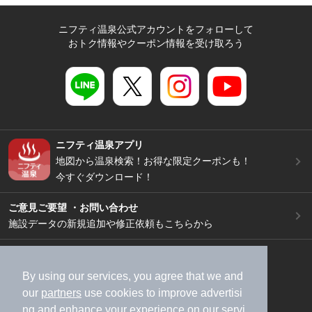
ニフティ温泉公式アカウントをフォローして
おトク情報やクーポン情報を受け取ろう
ニフティ温泉アプリ
地図から温泉検索！お得な限定クーポンも！
今すぐダウンロード！
ご意見ご要望 ・お問い合わせ
施設データの新規追加や修正依頼もこちらから
スマートフォン
/
PC
加盟店募集（資料請求）
広告出稿のご案内
By using our services, you agree that we and
our
partners
use cookies to improve advertisi
利用規約
ライフスタイルMEMBERS+規約
ng and enhance your experience on our servi