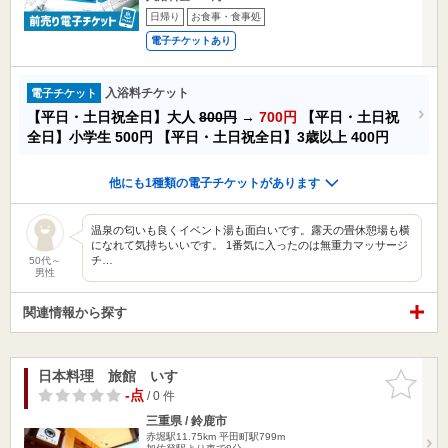
日帰り
お食事・食事処
電子チケットあり
入浴料チケット
電子チケット
【平日・土日祝全日】大人
800円
→
700円
【平日・土日祝
全日】小学生
500円
【平日・土日祝全日】3歳以上
400円
他にも1種類の電子チケットがあります
温泉の匂いも良くイベント湯も面白いです。露天の畳休憩場も横
になれて気持ちいいです。 1番気に入ったのは無重力マッサージ
チ…
50代～
男性
関連情報から探す
日本料理 旅館 いすゞ
お気に入
りに追加
-点
/ 0 件
三重県 / 鈴鹿市
赤堀駅11.75km
平田町駅799m