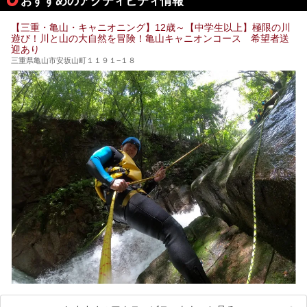
おすすめのアクティビティ情報
【三重・亀山・キャニオニング】12歳～【中学生以上】極限の川
遊び！川と山の大自然を冒険！亀山キャニオンコース 希望者送
迎あり
三重県亀山市安坂山町１１９１−１８