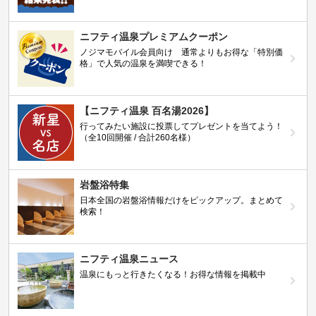
ニフティ温泉プレミアムクーポン
ノジマモバイル会員向け 通常よりもお得な「特別価
格」で人気の温泉を満喫できる！
【ニフティ温泉 百名湯2026】
行ってみたい施設に投票してプレゼントを当てよう！
（全10回開催 / 合計260名様）
岩盤浴特集
日本全国の岩盤浴情報だけをピックアップ。まとめて
検索！
ニフティ温泉ニュース
温泉にもっと行きたくなる！お得な情報を掲載中