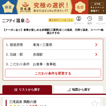
購入済チケットはこちら
ログイン
履歴
メニュー
【クーポンあり】食事が楽しめる赤堀駅(三重県)近くの温泉、日帰り温泉、スーパー銭
湯おすすめ
1. 都道府県
東海 / 三重県
2. 沿線・駅
赤堀駅
3. こだわり条件
お食事・食事処
こだわり条件を変更する
リストから探す
地図から探す
三滝温泉 満殿の湯
お気に入
りに追加