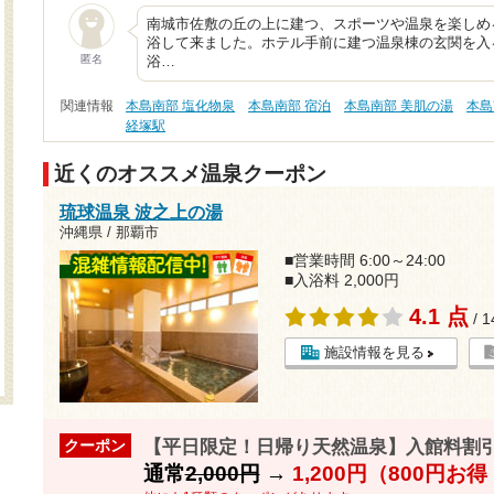
南城市佐敷の丘の上に建つ、スポーツや温泉を楽しめ
浴して来ました。ホテル手前に建つ温泉棟の玄関を入
匿名
浴…
関連情報
本島南部 塩化物泉
本島南部 宿泊
本島南部 美肌の湯
本島
経塚駅
近くのオススメ温泉クーポン
琉球温泉 波之上の湯
沖縄県 / 那覇市
■営業時間 6:00～24:00
■入浴料 2,000円
4.1 点
/ 
施設情報を見る
【平日限定！日帰り天然温泉】入館料割
クーポン
通常
2,000円
→
1,200円（800円お