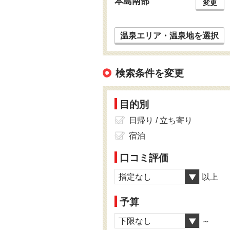
本島南部
変更
温泉エリア・温泉地を選択
検索条件を変更
目的別
日帰り / 立ち寄り
宿泊
口コミ評価
指定なし
以上
予算
下限なし
～