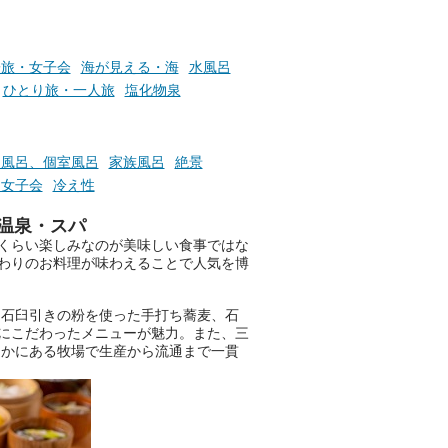
お風呂でリラックスしているか
子旅・女子会
海が見える・海
水風呂
らこそ向き合える、大切な自分
ひとり旅・一人旅
塩化物泉
の本音。
そんな心のつぶやきを、湯あが
りの温まった心のまま相談でき
切風呂、個室風呂
家族風呂
絶景
たら素敵ですよね。
・女子会
冷え性
温泉・スパ
くらい楽しみなのが美味しい食事ではな
ニフティ温泉の「占いベンチ」
わりのお料理が味わえることで人気を博
は、そんなあなたの心のつぶや
きをプロの占い師に相談するこ
とができるサービスです。
、石臼引きの粉を使った手打ち蕎麦、石
にこだわったメニューが魅力。また、三
なかにある牧場で生産から流通まで一貫
おふろパス会員様なら、この特
別なひとときを「毎月10分無
料」でご利用いただけます。