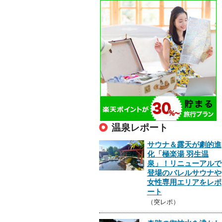
温泉レポート
サウナ＆露天が劇的進
化「極楽湯 羽生温
泉」！リニューアルで
登場のバレルサウナや
女性専用エリアをレポ
ート
（突レポ）