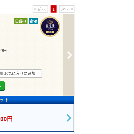
前へ
1
次へ
日帰り
宿泊
128件
>
お気に入りに追加
る
600円
>