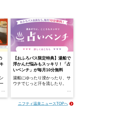
の
【おふろパス限定特典】湯船で
キ
浮かんだ悩みもスッキリ！「占
いベンチ」が毎月10分無料
ン
湯船にゆったり浸かったり、サ
ロー
ウナでじっと汗を流したり。
る
名
e-
ニフティ温泉ニュースTOPへ
い
そんな「一人でぼんやり過ごす
時間」、ふだん後回しにしてい
た「これからのこと」や「ちょ
っとした悩み」が、頭に浮かん
でくることはありませんか？