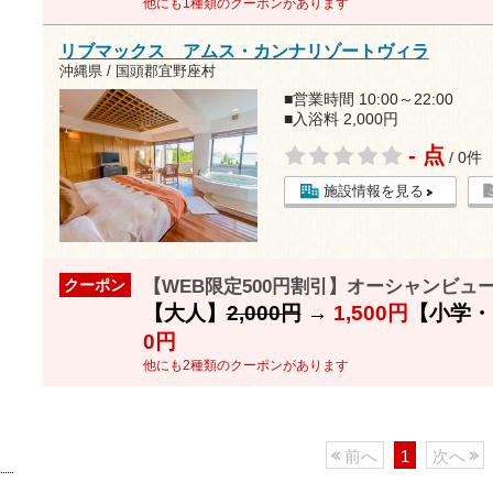
他にも1種類のクーポンがあります
リブマックス アムス・カンナリゾートヴィラ
沖縄県 / 国頭郡宜野座村
■営業時間 10:00～22:00
■入浴料 2,000円
- 点
/ 0件
施設情報を見る
【WEB限定500円割引】オーシャンビュ
クーポン
【大人】
2,000円
→
1,500円
【小学・
0円
他にも2種類のクーポンがあります
前へ
1
次へ