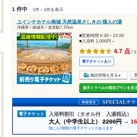
1 件中
1件～1件を表示
ユインチホテル南城 天然温泉さしきの 猿人の湯
沖縄県 / 南城市 /
首里駅7.37km
■営業時間 6:30～23:00
■入浴料 2,000円～
4.7 点
/ 
電子チケットあり
施設情報を見る
楽天トラベルの宿泊プランを見
入浴料割引（タオル付 入湯税込）
電子チケット
大人（中学生以上）
2200円
→
1
他にも2種類の電子チケットがあります