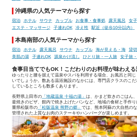
時間を、もっと特別に。
沖縄県の人気テーマから探す
宿泊
ホテル
サウナ
カップル
お食事・食事処
露天風呂
女
エステ・マッサージ
子連れOK
冷え性
駅近（徒歩10分以内）
本島南部の人気テーマから探す
宿泊
ホテル
露天風呂
サウナ
カップル
海が見える・海
貸
美肌の湯
子連れOK
源泉かけ流し
ひとり旅・一人旅
女子旅
食事目当てでもOK！こだわりのお料理が味わえる
ゆったりと腰を据えて温泉やスパを利用する場合、お風呂と同じ
いでしょうか。数ある温浴施設のなかには、専門店クラスのこだ
しているところも数多くあります。
長野県上田市の
「地蔵温泉 十福の湯」
は、かまど炊きのごはん
釜焼きのピザ、館内で焼き上げたパンなど、地域の食材と手作り
重県松阪市の
「松阪温泉 熊野の郷」
では、熊本阿蘇の大自然の
管理された上質なお肉のステーキやハンバーグが楽しめます。