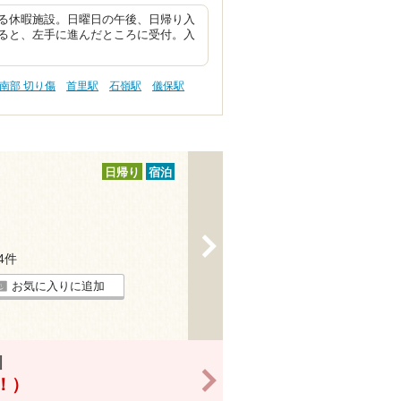
る休暇施設。日曜日の午後、日帰り入
ると、左手に進んだところに受付。入
南部 切り傷
首里駅
石嶺駅
儀保駅
日帰り
宿泊
>
14件
お気に入りに追加
引
>
得！）