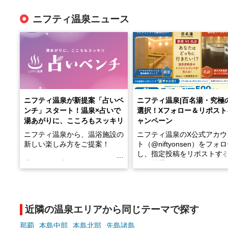
ニフティ温泉ニュース
ニフティ温泉が新提案「占いベ
ニフティ温泉|百名湯・究極
ンチ」スタート！温泉×占いで
選択！Xフォロー＆リポスト
湯あがりに、こころもスッキリ
ャンペーン
ニフティ温泉から、温浴施設の
ニフティ温泉のX公式アカウ
新しい楽しみ方をご提案！
ト（@niftyonsen）をフォ
し、指定投稿をリポストす
温泉で体を癒したあとに、占い
と、抽選で各回26（ふろ）
でこころもスッキリ──そんな
様（合計260名様）に選べる
新体験が楽しめる「占いベン
GIFT500円分をプレゼント
チ」を展開中♨
たします。
近隣の温泉エリアから同じテーマで探す
手相やタロットなど気軽に楽し
める占いで、“ととのう”おふろ
那覇
本島中部
本島北部
先島諸島