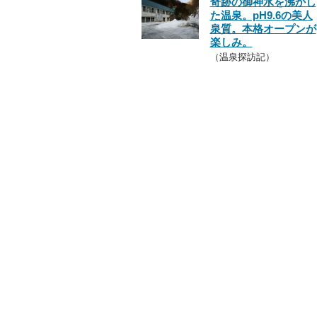
奇跡の御神水を沸かし
た温泉。pH9.6の美人
泉質。本格オープンが
楽しみ。
（温泉探訪記）