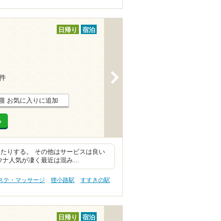
日帰り
宿泊
>
2件
お気に入りに追加
る
たりする。 その他はサービスは良い
ウナ人気が凄く最近は混み…
エステ・マッサージ
狸小路駅
すすきの駅
日帰り
宿泊