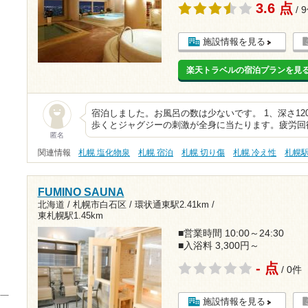
3.6 点
/ 
施設情報を見る
楽天トラベルの宿泊プランを見
宿泊しました。お風呂の数は少ないです。 1、深さ1
歩くとジャグジーの刺激が全身に当たります。疲労回復
匿名
関連情報
札幌 塩化物泉
札幌 宿泊
札幌 切り傷
札幌 冷え性
札幌
FUMINO SAUNA
北海道 / 札幌市白石区 /
環状通東駅2.41km
/
東札幌駅1.45km
■営業時間 10:00～24:30
■入浴料 3,300円～
- 点
/ 0件
施設情報を見る