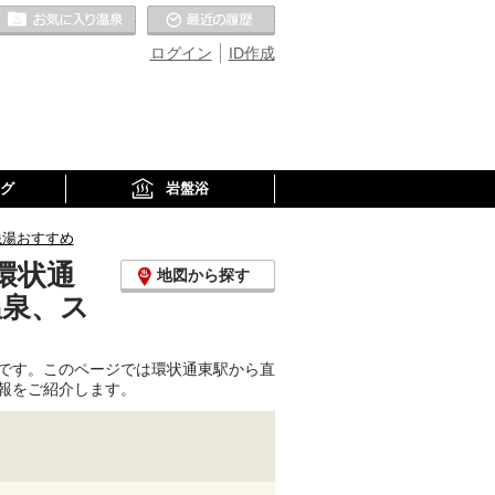
お気に入りの温泉
最近の履歴
ログイン
ID作成
グ
岩盤浴
銭湯おすすめ
環状通
地図から探す
温泉、ス
です。このページでは環状通東駅から直
報をご紹介します。