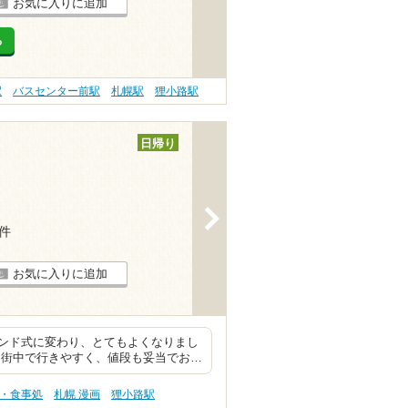
お気に入りに追加
る
駅
バスセンター前駅
札幌駅
狸小路駅
日帰り
>
2件
お気に入りに追加
ンド式に変わり、とてもよくなりまし
 街中で行きやすく、値段も妥当でお…
事・食事処
札幌 漫画
狸小路駅