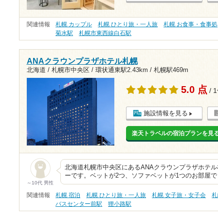
関連情報
札幌 カップル
札幌 ひとり旅・一人旅
札幌 お食事・食事処
菊水駅
札幌市東西線白石駅
ANAクラウンプラザホテル札幌
北海道 / 札幌市中央区 /
環状通東駅2.43km
/
札幌駅469m
5.0 点
/ 
施設情報を見る
楽天トラベルの宿泊プランを見
北海道札幌市中央区にあるANAクラウンプラザホテル
ーです。ベットが2つ、ソファベットが1つのお部屋
～10代 男性
関連情報
札幌 宿泊
札幌 ひとり旅・一人旅
札幌 女子旅・女子会
札
バスセンター前駅
狸小路駅