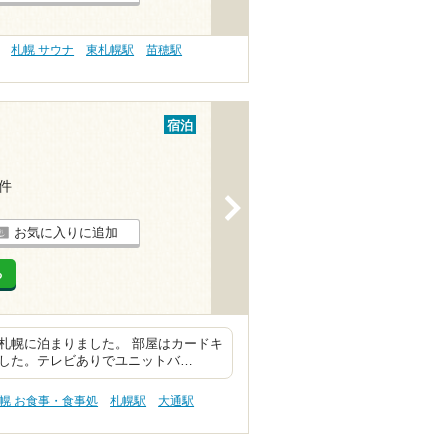
札幌 サウナ
東札幌駅
苗穂駅
宿泊
1件
>
お気に入りに追加
る
札幌に泊まりました。 部屋はカードキ
でした。テレビありでユニットバ…
幌 お食事・食事処
札幌駅
大通駅