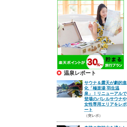
温泉レポート
サウナ＆露天が劇的進
化「極楽湯 羽生温
泉」！リニューアルで
登場のバレルサウナや
女性専用エリアをレポ
ート
（突レポ）