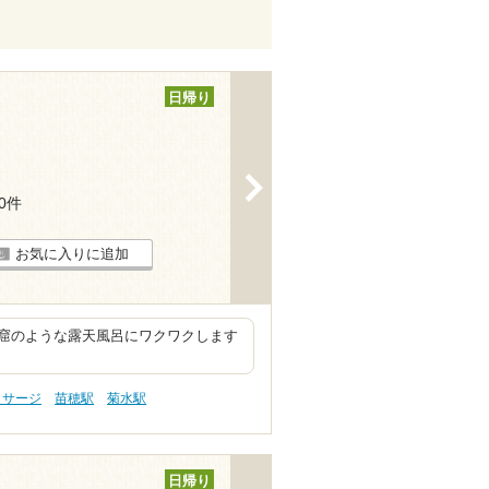
日帰り
>
20件
お気に入りに追加
窟のような露天風呂にワクワクします
ッサージ
苗穂駅
菊水駅
日帰り