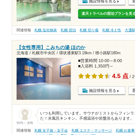
施設情報を見る
楽天トラベルの宿泊プランを見
関連情報
札幌 塩化物泉
札幌 宿泊
札幌 切り傷
札幌 冷え性
大通
【女性専用】こみちの湯 ほのか
北海道 / 札幌市中央区 /
環状通東駅3.18km
/
狸小路駅180m
■営業時間 10:00～8:00
■入浴料 1,350円～
4.5 点
/ 
施設情報を見る
いつも利用しています。サウナがミストからフィンラ
た！水風呂キンキン。不感温浴や岩盤浴もあります。
50代～ 女性
関連情報
札幌 女子旅・女子会
札幌 エステ・マッサージ
札幌 お食