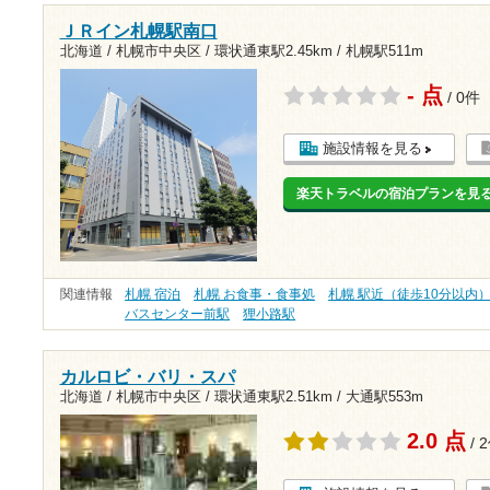
ＪＲイン札幌駅南口
北海道 / 札幌市中央区 /
環状通東駅2.45km
/
札幌駅511m
- 点
/ 0件
施設情報を見る
楽天トラベルの宿泊プランを見
関連情報
札幌 宿泊
札幌 お食事・食事処
札幌 駅近（徒歩10分以内
バスセンター前駅
狸小路駅
カルロビ・バリ・スパ
北海道 / 札幌市中央区 /
環状通東駅2.51km
/
大通駅553m
2.0 点
/ 