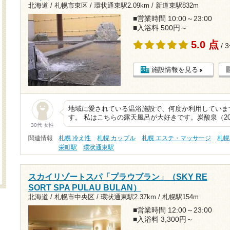
北海道 / 札幌市東区 /
環状通東駅2.09km
/
新道東駅832m
■営業時間 10:00～23:00
■入浴料 500円～
5.0 点
/ 
施設情報を見る
地域に愛されている温浴施設で、何度か利用していま
す。 私はこちらの露天風呂が大好きです。炭酸泉（20
30代 女性
関連情報
札幌 冷え性
札幌 カップル
札幌 エステ・マッサージ
札幌
栄町駅
環状通東駅
スカイリゾートスパ「プラウブラン」（SKY RE
SORT SPA PULAU BULAN）
北海道 / 札幌市中央区 /
環状通東駅2.37km
/
札幌駅154m
■営業時間 12:00～23:00
■入浴料 3,300円～