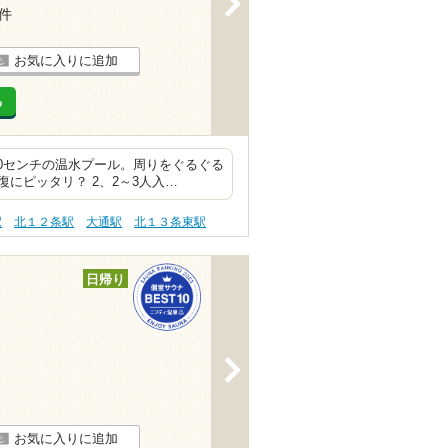
9件
お気に入りに追加
る
20センチの温水プール。周りをぐるぐる
にピッタリ？ 2、2～3人入…
駅
北１２条駅
大通駅
北１３条東駅
日帰り
>
お気に入りに追加