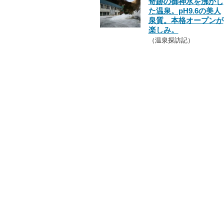
奇跡の御神水を沸かし
た温泉。pH9.6の美人
泉質。本格オープンが
楽しみ。
（温泉探訪記）