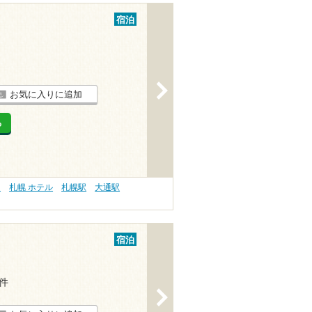
宿泊
>
お気に入りに追加
る
）
札幌 ホテル
札幌駅
大通駅
宿泊
2件
>