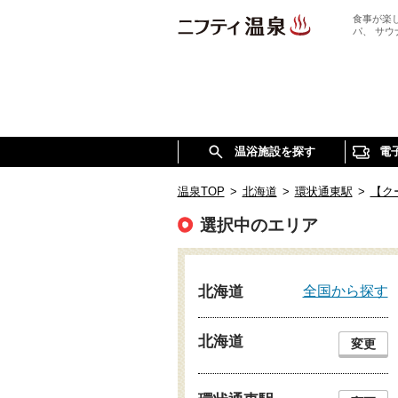
食事が楽
パ、 サ
温浴施設を探す
電
温泉TOP
>
北海道
>
環状通東駅
>
【ク
選択中のエリア
全国から探す
北海道
北海道
変更