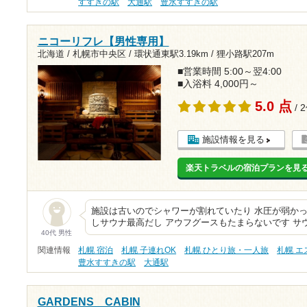
すすきの駅
大通駅
豊水すすきの駅
ニコーリフレ【男性専用】
北海道 / 札幌市中央区 /
環状通東駅3.19km
/
狸小路駅207m
■営業時間 5:00～翌4:00
■入浴料 4,000円～
5.0 点
/ 
施設情報を見る
楽天トラベルの宿泊プランを見
施設は古いのでシャワーが割れていたり 水圧が弱かっ
しサウナ最高だし アウフグースもたまらないです サ
40代 男性
関連情報
札幌 宿泊
札幌 子連れOK
札幌 ひとり旅・一人旅
札幌 
豊水すすきの駅
大通駅
GARDENS CABIN