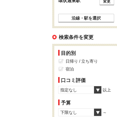
環状通東駅
変更
沿線・駅を選択
検索条件を変更
目的別
日帰り / 立ち寄り
宿泊
口コミ評価
指定なし
以上
予算
下限なし
～