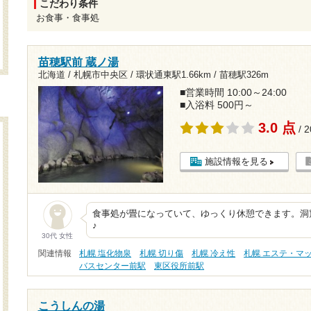
こだわり条件
お食事・食事処
苗穂駅前 蔵ノ湯
北海道 / 札幌市中央区 /
環状通東駅1.66km
/
苗穂駅326m
■営業時間 10:00～24:00
■入浴料 500円～
3.0 点
/ 
施設情報を見る
食事処が畳になっていて、ゆっくり休憩できます。洞
♪
30代 女性
関連情報
札幌 塩化物泉
札幌 切り傷
札幌 冷え性
札幌 エステ・マ
バスセンター前駅
東区役所前駅
こうしんの湯