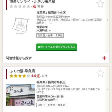
博多サンライトホテル檜乃扇
お気に入
りに追加
-点
/ 0 件
福岡県 / 福岡市中央区
別府駅3.81km
渡辺通駅586m
博多駅より車で5分、博多駅より西鉄バスにて10分 薬院経
由乗車→ 『…
営業時間
入浴料金 ～
宿泊
お食事・食事処
楽天トラベルの宿泊プランを見る
関連情報から探す
ふくの湯 早良店
お気に入
りに追加
4.0点
/ 4 件
福岡県 / 福岡市早良区
別府駅3.81km
姪浜駅1.63km
小田部5丁目バス停を下車道路反対側に【ゆ】の看板が目
印です。
営業時間 9:00～26:50
入浴料金 850円～
日帰り
お食事・食事処