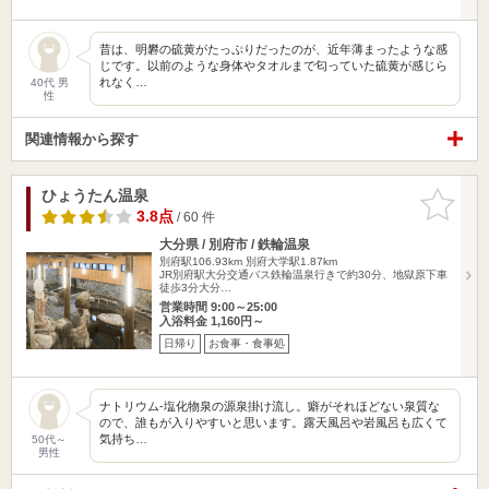
昔は、明礬の硫黄がたっぷりだったのが、近年薄まったような感
じです。以前のような身体やタオルまで匂っていた硫黄が感じら
れなく…
40代 男
性
関連情報から探す
ひょうたん温泉
お気に入
りに追加
3.8点
/ 60 件
大分県 / 別府市 / 鉄輪温泉
別府駅106.93km
別府大学駅1.87km
JR別府駅大分交通バス鉄輪温泉行きで約30分、地獄原下車
徒歩3分大分…
営業時間 9:00～25:00
入浴料金 1,160円～
日帰り
お食事・食事処
ナトリウム-塩化物泉の源泉掛け流し。癖がそれほどない泉質な
ので、誰もが入りやすいと思います。露天風呂や岩風呂も広くて
気持ち…
50代～
男性