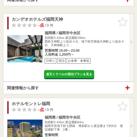
カンデオホテルズ福岡天神
お気に入
りに追加
-点
/ 0 件
福岡県 / 福岡市中央区
別府駅3.42km
渡辺通駅296m
西鉄天神駅より徒歩４分、地下鉄空港線天神駅より徒歩９
分、天神南駅より…
営業時間 15:00～23:00
入浴料金 1,200円～
日帰り
宿泊
お食事・食事処
楽天トラベルの宿泊プランを見る
関連情報から探す
ホテルモントレ福岡
お気に入
りに追加
-点
/ 0 件
福岡県 / 福岡市中央区
別府駅3.45km
渡辺通駅84m
福岡市営地下鉄七隈線 博多駅から渡辺通まで約5分 渡
辺通駅下車 2番…
営業時間