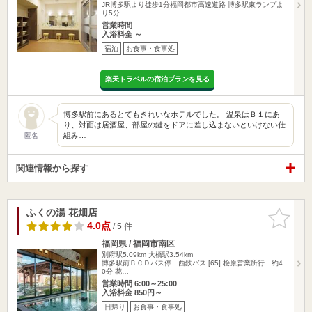
JR博多駅より徒歩1分福岡都市高速道路 博多駅東ランプよ
り5分
営業時間
入浴料金 ～
宿泊
お食事・食事処
楽天トラベルの宿泊プランを見る
博多駅前にあるとてもきれいなホテルでした。 温泉はＢ１にあ
り、対面は居酒屋、部屋の鍵をドアに差し込まないといけない仕
組み…
匿名
関連情報から探す
ふくの湯 花畑店
お気に入
りに追加
4.0点
/ 5 件
福岡県 / 福岡市南区
別府駅5.09km
大橋駅3.54km
博多駅前ＢＣＤバス停 西鉄バス [65] 桧原営業所行 約4
0分 花…
営業時間 6:00～25:00
入浴料金 850円～
日帰り
お食事・食事処