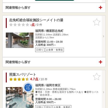
関連情報から探す
志免町総合福祉施設シーメイトの湯
お気に入
りに追加
-点
/ 0 件
福岡県 / 糟屋郡志免町
別府駅11.04km
須恵駅1.28km
須恵駅から1.5km
営業時間 11:00～19:30
入浴料金 300円～
日帰り
お食事・食事処
関連情報から探す
照葉スパリゾート
お気に入
りに追加
4.7点
/ 10 件
福岡県 / 福岡市東区
別府駅11.08km
香椎花園前駅1.75km
◆博多・天神・香椎を巡回する無料バスあり ◆最寄りバス
停「総合体育…
営業時間 8:00～26:00
入浴料金 990円～
日帰り
宿泊
お食事・食事処