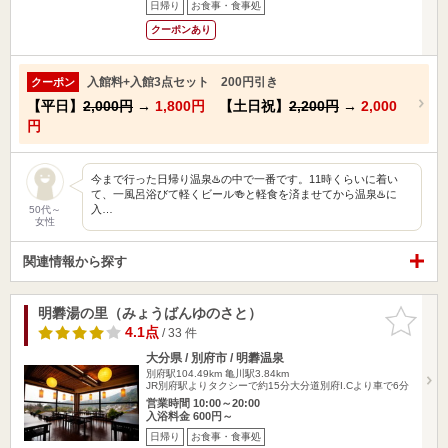
日帰り
お食事・食事処
クーポンあり
入館料+入館3点セット 200円引き
クーポン
【平日】
2,000円
→
1,800円
【土日祝】
2,200円
→
2,000
円
今まで行った日帰り温泉♨️の中で一番です。11時くらいに着い
て、一風呂浴びて軽くビール🍻と軽食を済ませてから温泉♨️に
入…
50代～
女性
関連情報から探す
明礬湯の里（みょうばんゆのさと）
お気に入
りに追加
4.1点
/ 33 件
大分県 / 別府市 / 明礬温泉
別府駅104.49km
亀川駅3.84km
JR別府駅よりタクシーで約15分大分道別府I.Cより車で6分
営業時間 10:00～20:00
入浴料金 600円～
日帰り
お食事・食事処