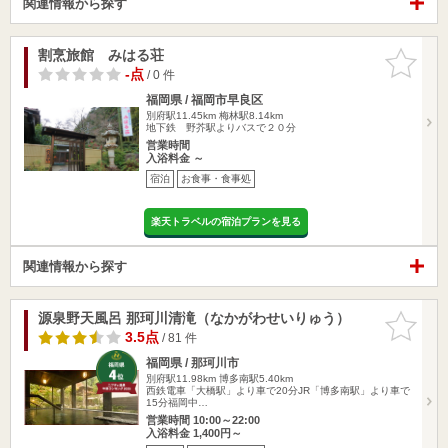
関連情報から探す
割烹旅館 みはる荘
お気に入
りに追加
-点
/ 0 件
福岡県 / 福岡市早良区
別府駅11.45km
梅林駅8.14km
地下鉄 野芥駅よりバスで２０分
営業時間
入浴料金 ～
宿泊
お食事・食事処
楽天トラベルの宿泊プランを見る
関連情報から探す
源泉野天風呂 那珂川清滝（なかがわせいりゅう）
お気に入
りに追加
3.5点
/ 81 件
福岡県 / 那珂川市
別府駅11.98km
博多南駅5.40km
西鉄電車「大橋駅」より車で20分JR「博多南駅」より車で
15分福岡中…
営業時間 10:00～22:00
入浴料金 1,400円～