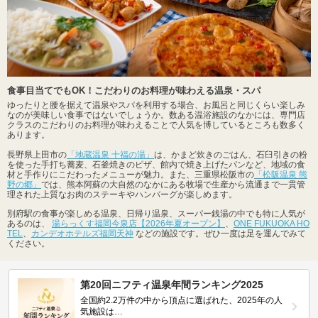
食事目当てでもOK！こだわりのお料理が味わえる温泉・スパ
ゆったりと腰を据えて温泉やスパを利用する場合、お風呂と同じくらい楽しみ
なのが美味しい食事ではないでしょうか。数ある温浴施設のなかには、専門店
クラスのこだわりのお料理が味わえることで人気を博しているところも数多く
あります。
長野県上田市の
「地蔵温泉 十福の湯」
は、かまど炊きのごはん、石臼引きの粉
を使った手打ち蕎麦、石釜焼きのピザ、館内で焼き上げたパンなど、地域の食
材と手作りにこだわったメニューが魅力。また、三重県松阪市の
「松阪温泉 熊
野の郷」
では、熊本阿蘇の大自然のなかにある牧場で生産から流通まで一貫管
理された上質なお肉のステーキやハンバーグが楽しめます。
別府駅の食事が楽しめる温泉、日帰り温泉、スーパー銭湯の中でも特に人気が
あるのは、
湯らっくす福岡今泉店【2026年夏オープン】
、
ONE FUKUOKA HO
TEL
、
カンデオホテルズ福岡天神
などの施設です。ぜひ一度は足を運んでみて
ください。
第20回ニフティ温泉年間ランキング2025
全国約2.2万件の中から頂点に選ばれた、2025年の人
気施設は…