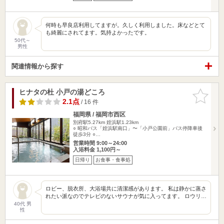
何時も早良店利用してますが。久しく利用しました。床などとて
も綺麗にされてます。気持よかったです。
50代～
男性
関連情報から探す
ヒナタの杜 小戸の湯どころ
お気に入
りに追加
2.1点
/ 16 件
福岡県 / 福岡市西区
別府駅5.27km
姪浜駅1.23km
○ 昭和バス「姪浜駅南口」〜「小戸公園前」バス停降車後
徒歩3分 ○…
営業時間 9:00～24:00
入浴料金 1,100円～
日帰り
お食事・食事処
ロビー、脱衣所、大浴場共に清潔感があります。 私は静かに蒸さ
れたい派なのでテレビのないサウナが気に入ってます。 ロウリ…
40代 男
性