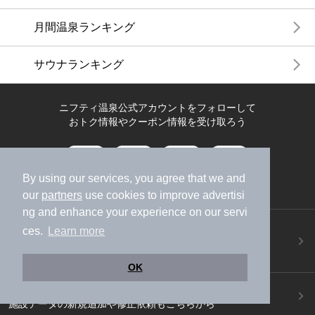
月間温泉ランキング
サウナランキング
ニフティ温泉公式アカウントをフォローして
おトク情報やクーポン情報を受け取ろう
By using our services, you agree that we and
our
partners
use cookies to improve advertisi
ng and enhance your experience on our servi
ニフティ温泉アプリ
ces.
Learn more
地図から温泉検索！お得な限定クーポンも！
今すぐダウンロード！
OK
ご意見ご要望 ・お問い合わせ
施設データの新規追加や修正依頼もこちらから