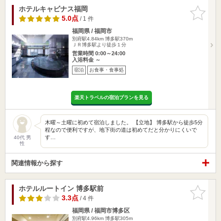
ホテルキャビナス福岡
お気に入
りに追加
5.0点
/ 1 件
福岡県 / 福岡市
別府駅4.84km
博多駅370m
ＪＲ博多駅より徒歩１分
営業時間 0:00～24:00
入浴料金 ～
宿泊
お食事・食事処
楽天トラベルの宿泊プランを見る
木曜～土曜に初めて宿泊しました。 【立地】 博多駅から徒歩5分
程なので便利ですが、地下街の道は初めてだと分かりにくいで
す…
40代 男
性
関連情報から探す
ホテルルートイン 博多駅前
お気に入
りに追加
3.3点
/ 4 件
福岡県 / 福岡市博多区
別府駅4.96km
博多駅305m