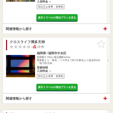
入浴料金 ～
宿泊
お食事・食事処
楽天トラベルの宿泊プランを見る
関連情報から探す
クロスライフ博多天神
お気に入
りに追加
-点
/ 0 件
福岡県 / 福岡市中央区
別府駅3.75km
渡辺通駅443m
博多駅より「春吉」バス停まで約7分春吉より徒歩約4分
「地下鉄天神…
営業時間
入浴料金 ～
宿泊
お食事・食事処
楽天トラベルの宿泊プランを見る
関連情報から探す