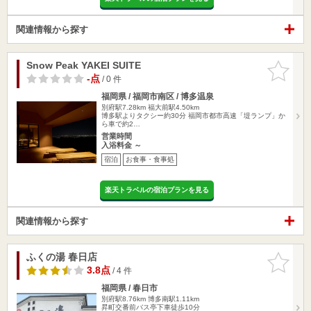
関連情報から探す
Snow Peak YAKEI SUITE
お気に入
りに追加
-点
/ 0 件
福岡県 / 福岡市南区 / 博多温泉
別府駅7.28km
福大前駅4.50km
博多駅よりタクシー約30分 福岡市都市高速「堤ランプ」か
ら車で約2…
営業時間
入浴料金 ～
宿泊
お食事・食事処
楽天トラベルの宿泊プランを見る
関連情報から探す
ふくの湯 春日店
お気に入
りに追加
3.8点
/ 4 件
福岡県 / 春日市
別府駅8.76km
博多南駅1.11km
昇町交番前バス亭下車徒歩10分