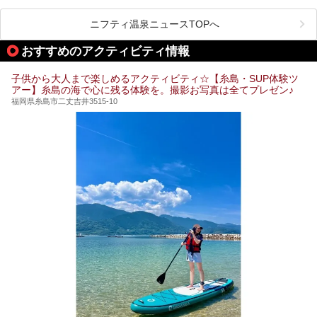
ど、いくつか異なるタイプが楽しめたり、水風呂や外気浴ス
ペース、ロウリュウなど、心ゆくまで楽しむためのサービス
が充実した施設も多くみられます。
ニフティ温泉ニュースTOPへ
今回はそんなサウナにこだわった、福岡県内のオススメ温
泉・銭湯・スパを10件紹介したいと思います！
おすすめのアクティビティ情報
子供から大人まで楽しめるアクティビティ☆【糸島・SUP体験ツ
アー】糸島の海で心に残る体験を。撮影お写真は全てプレゼン♪
福岡県糸島市二丈吉井3515-10