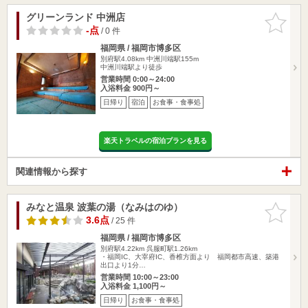
グリーンランド 中洲店
お気に入
りに追加
-点
/ 0 件
福岡県 / 福岡市博多区
別府駅4.08km
中洲川端駅155m
中洲川端駅より徒歩
営業時間 0:00～24:00
入浴料金 900円～
日帰り
宿泊
お食事・食事処
楽天トラベルの宿泊プランを見る
関連情報から探す
みなと温泉 波葉の湯（なみはのゆ）
お気に入
りに追加
3.6点
/ 25 件
福岡県 / 福岡市博多区
別府駅4.22km
呉服町駅1.26km
・福岡IC、大宰府IC、香椎方面より 福岡都市高速、築港
出口より1分…
営業時間 10:00～23:00
入浴料金 1,100円～
日帰り
お食事・食事処