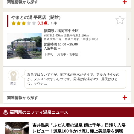
関連情報から探す
やまとの湯 平尾店（閉館）
お気に入
りに追加
3.3点
/ 7 件
福岡県 / 福岡市中央区
別府駅2.45km
西鉄平尾駅1.19km
西鉄大牟田線 西鉄平尾駅下車徒歩10分
営業時間 10:00～25:00
入浴料金 ～
日帰り
お食事・食事処
温泉ではないですが、地下水が軟水だそうで、アルカリ性なの
か、ヌルスベのすいしつです。男湯は内湯が3つ、露天はひと
つ。サウナ…
匿名
関連情報から探す
福岡県のニフティ温泉ニュース
吉井温泉「ふだん着の温泉 鶴は千年」日帰り入浴
レビュー！源泉100％かけ流し極上美肌湯を満喫