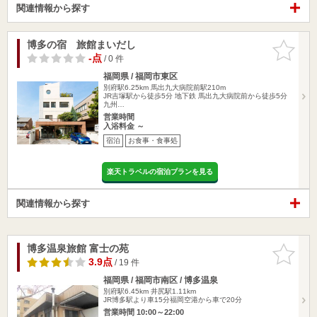
関連情報から探す
博多の宿 旅館まいだし
お気に入
りに追加
-点
/ 0 件
福岡県 / 福岡市東区
別府駅6.25km
馬出九大病院前駅210m
JR吉塚駅から徒歩5分 地下鉄 馬出九大病院前から徒歩5分
九州…
営業時間
入浴料金 ～
宿泊
お食事・食事処
楽天トラベルの宿泊プランを見る
関連情報から探す
博多温泉旅館 富士の苑
お気に入
りに追加
3.9点
/ 19 件
福岡県 / 福岡市南区 / 博多温泉
別府駅6.45km
井尻駅1.11km
JR博多駅より車15分福岡空港から車で20分
営業時間 10:00～22:00