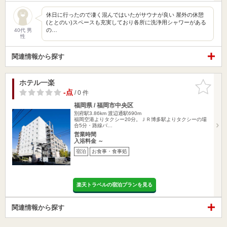
休日に行ったので凄く混んではいたがサウナが良い 屋外の休憩
(ととのい)スペースも充実しており各所に洗浄用シャワーがある
の…
40代 男
性
関連情報から探す
ホテル一楽
お気に入
りに追加
-点
/ 0 件
福岡県 / 福岡市中央区
別府駅3.86km
渡辺通駅690m
福岡空港よりタクシー20分。ＪＲ博多駅よりタクシーの場
合5分・路線バ…
営業時間
入浴料金 ～
宿泊
お食事・食事処
楽天トラベルの宿泊プランを見る
関連情報から探す