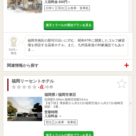
入浴料金 600円～
日帰り
宿泊
お食事・食事処
楽天トラベルの宿泊プランを見る
福岡市南区の那珂川沿いに佇む、昭和47年に開業したゴルフ練習
場を併設する温泉ホテル。また、九州温泉道の対象施設でもあり
ま…
50代～
男性
関連情報から探す
福岡リーセントホテル
お気に入
りに追加
-点
/ 0 件
福岡県 / 福岡市東区
別府駅6.68km
箱崎宮前駅341m
【地下鉄】博多駅から約12分/福岡空港から約17分/箱崎宮
前駅・3番…
営業時間
入浴料金 ～
宿泊
お食事・食事処
楽天トラベルの宿泊プランを見る