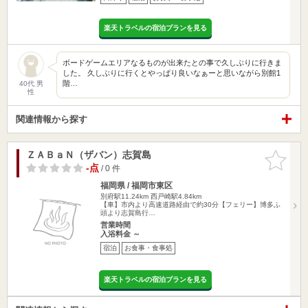
楽天トラベルの宿泊プランを見る
ボードゲームエリアなるものが出来たとの事で久しぶりに行きま
した。 久しぶりに行くとやっぱり良いなぁーと思いながら別館1
階…
40代 男
性
関連情報から探す
ＺＡＢａＮ（ザバン）志賀島
お気に入
りに追加
-点
/ 0 件
福岡県 / 福岡市東区
別府駅11.24km
西戸崎駅4.84km
【車】市内より高速道路経由で約30分【フェリー】博多ふ
頭より志賀島行…
営業時間
入浴料金 ～
宿泊
お食事・食事処
楽天トラベルの宿泊プランを見る