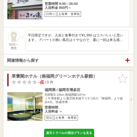
営業時間 9:00～26:50
入浴料金 850円～
日帰り
お食事・食事処
平日限定ですが、入浴と食事付きで¥1,300-はコスパいいと思い
ます。 アパートの狭い風呂はイヤなので、週に一回は来る感…
50代～
男性
関連情報から探す
萃豊閣ホテル（南福岡グリーンホテル新館）
お気に入
りに追加
-点
/ 0 件
福岡県 / 福岡市博多区
別府駅9.10km
南福岡駅187m
ＪＲ博多駅より鹿児島本線下り3つ目の「南福岡」より徒
歩4分。快速停車…
営業時間
入浴料金 ～
宿泊
お食事・食事処
楽天トラベルの宿泊プランを見る