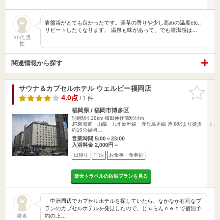
岩盤浴がとても良かったです。薬草の香りや少し高めの温度etc..
リピートしたくなります。 温泉も味があって、でも清潔感は…
30代 男
性
関連情報から探す
サウナ＆カプセルホテル ウェルビー福岡店
お気に入
りに追加
4.0点
/ 1 件
福岡県 / 福岡市博多区
別府駅4.28km
櫛田神社前駅44m
JR東海道・山陽・九州新幹線・鹿児島本線 博多駅より徒歩
約10分福岡…
営業時間 5:00～23:00
入浴料金 2,000円～
日帰り
宿泊
お食事・食事処
楽天トラベルの宿泊プランを見る
中洲周辺でカプセルホテルを探していたら、なかなか有利なプ
ランのカプセルホテルを発見したので、じゃらんｎｅｔで宿泊予
約の上…
匿名