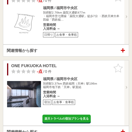
-点
/ 0 件
福岡県 / 福岡市中央区
別府駅2.76km
薬院大通駅477m
・福岡市営七隈線「薬院大通駅」徒歩7分 ・西鉄天神大牟
田線「西鉄福…
営業時間
入浴料金 ～
日帰り
お食事・食事処
関連情報から探す
ONE FUKUOKA HOTEL
お気に入
りに追加
-点
/ 0 件
福岡県 / 福岡市中央区
別府駅3.37km
西鉄福岡（天神）駅196m
福岡市地下鉄「天神」駅直結
営業時間
入浴料金 ～
宿泊
お食事・食事処
楽天トラベルの宿泊プランを見る
関連情報から探す