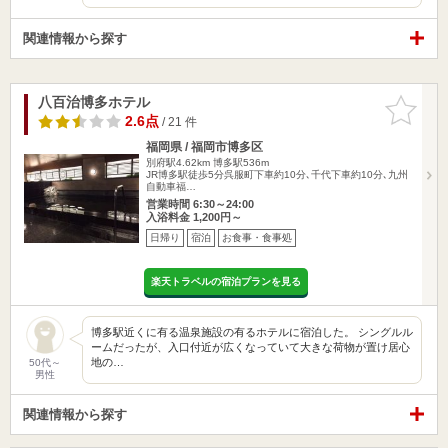
関連情報から探す
八百治博多ホテル
お気に入
りに追加
2.6点
/ 21 件
福岡県 / 福岡市博多区
別府駅4.62km
博多駅536m
JR博多駅徒歩5分呉服町下車約10分､千代下車約10分､九州
自動車福…
営業時間 6:30～24:00
入浴料金 1,200円～
日帰り
宿泊
お食事・食事処
楽天トラベルの宿泊プランを見る
博多駅近くに有る温泉施設の有るホテルに宿泊した。 シングルル
ームだったが、入口付近が広くなっていて大きな荷物が置け居心
地の…
50代～
男性
関連情報から探す