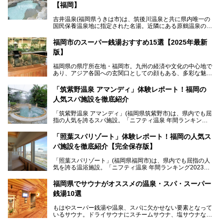
【福岡】
吉井温泉(福岡県うきは市)は、筑後川温泉と共に県内唯一の
国民保養温泉地に指定された名湯。近隣にある原鶴温泉の観
光地風情と異なり、長閑な田園地帯に佇む小さな温泉地で
す。
福岡市のスーパー銭湯おすすめ15選【2025年最新
版】
「ふだん着の温泉 鶴は千年」は、吉井温泉にある日帰り入
浴施設。源泉100％かけ流しの極上美肌湯を楽しめ、近隣の
福岡県の県庁所在地・福岡市。九州の経済や文化の中心地で
住民や温泉ファンに愛され続けています。今回は筆者自ら日
あり、アジア各国への玄関口としての顔もある、多彩な魅力
帰り入浴し、自慢の温泉を中心に詳細レビューします！
をもつ大都市です。
「筑紫野温泉 アマンディ」体験レポート！福岡の
そんな福岡市は、スーパー銭湯も多種多彩。玄界灘を眺めら
人気スパ施設を徹底紹介
れるリゾート気分満点のスーパー銭湯から、繁華街近くのレ
トロな銭湯、泉質自慢の天然温泉まで、福岡市で行ってみた
「筑紫野温泉 アマンディ」(福岡県筑紫野市)は、県内でも屈
いスーパー銭湯を一挙ご紹介します。
指の人気を誇るスパ施設。「ニフティ温泉 年間ランキング2
022」では、福岡県岩盤浴部門第１位を獲得。いつも多くの
入浴客で賑わっています。
「照葉スパリゾート」体験レポート！福岡の人気ス
パ施設を徹底紹介【完全保存版】
そこで今回は、ニフティ温泉ライターである筆者が現地訪
問。週替わりで男女入替制の温泉・サウナや岩盤浴・VIPル
「照葉スパリゾート」(福岡県福岡市)は、県内でも屈指の人
ーム・併設するレストランを体験し、それらの全貌を徹底紹
気を誇る温浴施設。「ニフティ温泉 年間ランキング2023」
介します！
では福岡県総合第３位を獲得し、平日・土日を問わず多くの
常連客で賑わっています。
福岡県でサウナがオススメの温泉・スパ・スーパー
銭湯10選
そこで今回は、ニフティ温泉ライターである筆者が現地体
験。超人気の岩盤房(岩盤浴)をはじめ、スパ＆サウナ・アミ
もはやスーパー銭湯や温泉、スパに欠かせない要素となって
ューズメント・宿泊施設・グルメ・その他施設まで、多彩な
いるサウナ。ドライサウナにスチームサウナ、塩サウナな
る全貌と魅力を徹底紹介します！