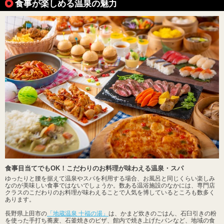
食事が楽しめる温泉の魅力
食事目当てでもOK！こだわりのお料理が味わえる温泉・スパ
ゆったりと腰を据えて温泉やスパを利用する場合、お風呂と同じくらい楽しみ
なのが美味しい食事ではないでしょうか。数ある温浴施設のなかには、専門店
クラスのこだわりのお料理が味わえることで人気を博しているところも数多く
あります。
長野県上田市の
「地蔵温泉 十福の湯」
は、かまど炊きのごはん、石臼引きの粉
を使った手打ち蕎麦、石釜焼きのピザ、館内で焼き上げたパンなど、地域の食