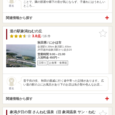
ことで、隣の部屋や廊下の音が気にならず、子連れにはうれしい
ところ…
匿名
関連情報から探す
道の駅象潟ねむの丘
お気に入
りに追加
3.8点
/ 16 件
秋田県 / にかほ市
金浦駅4.39km
象潟駅1.40km
JR羽越本線象潟駅から徒歩20
営業時間 9:00～21:00
入浴料金 450円～
日帰り
お食事・食事処
昔子供の頃、 秋田の親戚に行く途中寄った記憶があります。 広
い道の駅の上にお風呂があり下のお店は魚介類や色んなお店…
匿名
関連情報から探す
象潟夕日の宿 さんねむ温泉（旧 象潟温泉 サン・ねむ
お気に入