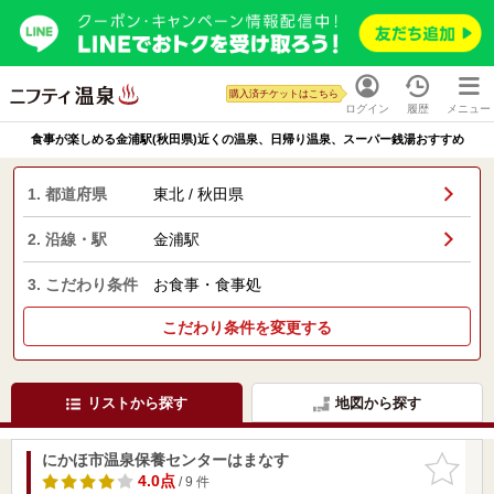
購入済チケットはこちら
ログイン
履歴
メニュー
食事が楽しめる金浦駅(秋田県)近くの温泉、日帰り温泉、スーパー銭湯おすすめ
1. 都道府県
東北 / 秋田県
2. 沿線・駅
金浦駅
3. こだわり条件
お食事・食事処
こだわり条件を変更する
リストから探す
地図から探す
にかほ市温泉保養センターはまなす
お気に入
りに追加
4.0点
/ 9 件