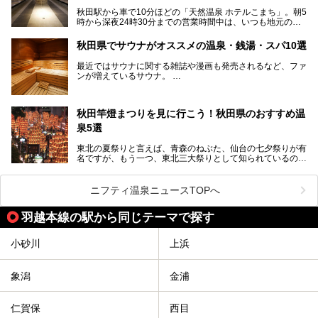
どころ・酒どころとして知られ、比内地鶏・きりたんぽ鍋・
秋田駅から車で10分ほどの「天然温泉 ホテルこまち」。朝5
ハタハタ・しょっつる（魚醤）といった独特の食材も豊富で
時から深夜24時30分までの営業時間中は、いつも地元の人
す。
で賑わっている人気の温泉施設です。宿泊も可能で、温泉や
夏の「秋田竿燈（かんとう）まつり」や男鹿市の「なまは
岩盤浴入り放題なのに1泊3,500円からと破格の安さ！
げ」など、全国的に有名な催しも多い秋田県。観光旅行にも
秋田県でサウナがオススメの温泉・銭湯・スパ10選
観光にも便利な「天然温泉 ホテルこまち」の魅力をたっぷ
役立つ、県内のおすすめスーパー銭湯＆立ち寄り湯情報をご
りお届けします。
紹介します。
最近ではサウナに関する雑誌や漫画も発売されるなど、ファ
ンが増えているサウナ。
しかしサウナは一口にサウナと言っても、ドライサウナ、ス
チームサウナ、塩サウナなどが存在し、施設によって様々な
秋田竿燈まつりを見に行こう！秋田県のおすすめ温
こだわりを持つ施設も増えています。
泉5選
今回はそんな今話題のサウナが楽しめる、秋田県内にあるオ
ススメ温泉・銭湯・スパを10件まとめてご紹介します。
東北の夏祭りと言えば、青森のねぶた、仙台の七夕祭りが有
名ですが、もう一つ、東北三大祭りとして知られているのが
秋田の竿燈祭りです。
毎年8月3日から6日に行われる「秋田竿燈まつり」は、たく
ニフティ温泉ニュースTOPへ
さんの提灯をぶらさげた大きな竿燈を「ドッコイショ」の掛
け声にあわせて秋田駅周辺を練り歩きます。
羽越本線の駅から同じテーマで探す
竿燈の数は230本、１万個の提灯がまるで天の川のように連
なり、秋田の夜を照らします。
小砂川
上浜
竿燈まつりを見た後は、秋田の温泉で骨休め。秋田美人を生
み出す温泉がたくさんありますよ！
象潟
金浦
秋田に出かけて、夏の暑さを祭りで吹き飛ばしましょう！
今回は秋田県のおすすめ温泉をご紹介します！
仁賀保
西目