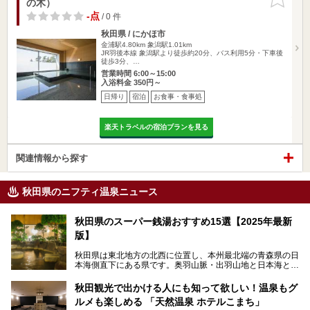
の木）
りに追加
-点
/ 0 件
秋田県 / にかほ市
金浦駅4.80km
象潟駅1.01km
JR羽後本線 象潟駅より徒歩約20分、バス利用5分・下車後
徒歩3分、…
営業時間 6:00～15:00
入浴料金 350円～
日帰り
宿泊
お食事・食事処
楽天トラベルの宿泊プランを見る
関連情報から探す
秋田県のニフティ温泉ニュース
秋田県のスーパー銭湯おすすめ15選【2025年最新
版】
秋田県は東北地方の北西に位置し、本州最北端の青森県の日
本海側直下にある県です。奥羽山脈・出羽山地と日本海とい
う、厳しくも雄大な自然に囲まれたエリアで、ユネスコの世
界自然遺産に登録された白神山地のほか、多くの国立公園・
秋田観光で出かける人にも知って欲しい！温泉もグ
国定公園を擁しています。
ルメも楽しめる 「天然温泉 ホテルこまち」
「あきたこまち」に代表される米の生産量は国内第3位。米