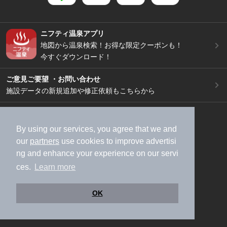
ニフティ温泉アプリ
地図から温泉検索！お得な限定クーポンも！
今すぐダウンロード！
ご意見ご要望 ・お問い合わせ
施設データの新規追加や修正依頼もこちらから
スマートフォン
/
PC
加盟店募集（資料請求）
広告出稿のご案内
By using our services, you agree that we and
our
partners
use cookies to improve advertisi
利用規約
ライフスタイルMEMBERS+規約
ng and enhance your experience on our servi
特定商取引法に基づく表記
ヘルプ
採用情報
ces.
Learn more
運営会社
個人情報保護ポリシー
©NIFTY Lifestyle Co., Ltd.
OK