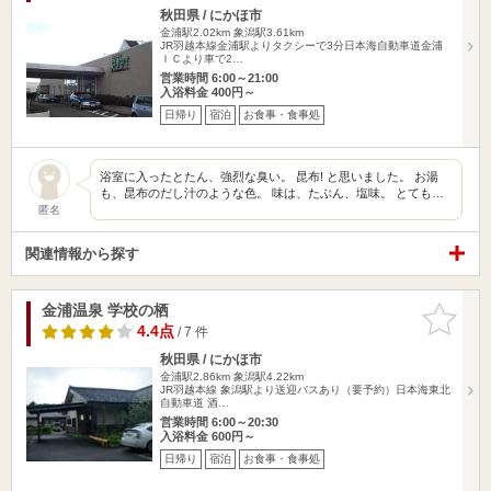
秋田県 / にかほ市
金浦駅2.02km
象潟駅3.61km
JR羽越本線金浦駅よりタクシーで3分日本海自動車道金浦
ＩＣより車で2…
営業時間 6:00～21:00
入浴料金 400円～
日帰り
宿泊
お食事・食事処
浴室に入ったとたん、強烈な臭い。 昆布! と思いました。 お湯
も、昆布のだし汁のような色。 味は、たぶん、塩味。 とても…
匿名
関連情報から探す
金浦温泉 学校の栖
お気に入
りに追加
4.4点
/ 7 件
秋田県 / にかほ市
金浦駅2.86km
象潟駅4.22km
JR羽越本線 象潟駅より送迎バスあり（要予約）日本海東北
自動車道 酒…
営業時間 6:00～20:30
入浴料金 600円～
日帰り
宿泊
お食事・食事処