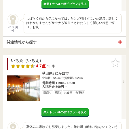
楽天トラベルの宿泊プランを見る
しばらく前から気になってはいたけど行けずにいた温泉。詳しく
はわかりませんがサウナも追加？されたらしく新しい状態で有
り。お風…
40代 男
性
関連情報から探す
いちゑ（いちえ）
お気に入
りに追加
4.7点
/ 3 件
秋田県 / にかほ市
金浦駅3.55km
仁賀保駅2.02km
営業時間 11:00～13:30
入浴料金 500円～
日帰り
宿泊
お食事・食事処
楽天トラベルの宿泊プランを見る
夏休みに家族でお邪魔しました。離れ風（離れではない）という