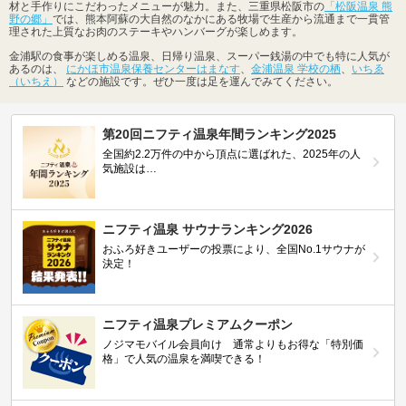
材と手作りにこだわったメニューが魅力。また、三重県松阪市の
「松阪温泉 熊
野の郷」
では、熊本阿蘇の大自然のなかにある牧場で生産から流通まで一貫管
理された上質なお肉のステーキやハンバーグが楽しめます。
金浦駅の食事が楽しめる温泉、日帰り温泉、スーパー銭湯の中でも特に人気が
あるのは、
にかほ市温泉保養センターはまなす
、
金浦温泉 学校の栖
、
いちゑ
（いちえ）
などの施設です。ぜひ一度は足を運んでみてください。
第20回ニフティ温泉年間ランキング2025
全国約2.2万件の中から頂点に選ばれた、2025年の人
気施設は…
ニフティ温泉 サウナランキング2026
おふろ好きユーザーの投票により、全国No.1サウナが
決定！
ニフティ温泉プレミアムクーポン
ノジマモバイル会員向け 通常よりもお得な「特別価
格」で人気の温泉を満喫できる！