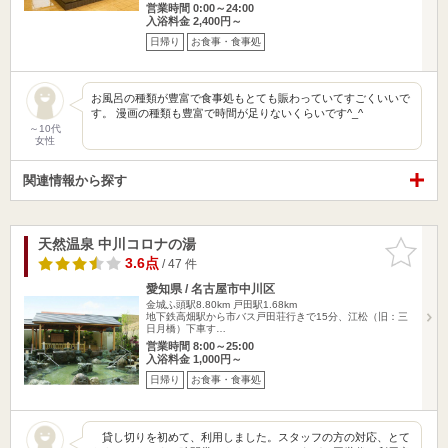
営業時間 0:00～24:00
入浴料金 2,400円～
日帰り
お食事・食事処
お風呂の種類が豊富で食事処もとても賑わっていてすごくいいで
す。 漫画の種類も豊富で時間が足りないくらいです^_^
～10代
女性
関連情報から探す
天然温泉 中川コロナの湯
お気に入
りに追加
3.6点
/ 47 件
愛知県 / 名古屋市中川区
金城ふ頭駅8.80km
戸田駅1.68km
地下鉄高畑駅から市バス戸田荘行きで15分、江松（旧：三
日月橋）下車す…
営業時間 8:00～25:00
入浴料金 1,000円～
日帰り
お食事・食事処
貸し切りを初めて、利用しました。スタッフの方の対応、とて