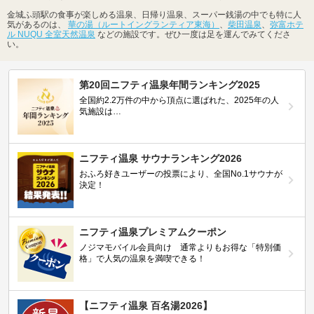
金城ふ頭駅の食事が楽しめる温泉、日帰り温泉、スーパー銭湯の中でも特に人
気があるのは、
華の湯（ルートイングランティア東海）
、
柴田温泉
、
弥富ホテ
ル NUQU 全室天然温泉
などの施設です。ぜひ一度は足を運んでみてくださ
い。
第20回ニフティ温泉年間ランキング2025
全国約2.2万件の中から頂点に選ばれた、2025年の人
気施設は…
ニフティ温泉 サウナランキング2026
おふろ好きユーザーの投票により、全国No.1サウナが
決定！
ニフティ温泉プレミアムクーポン
ノジマモバイル会員向け 通常よりもお得な「特別価
格」で人気の温泉を満喫できる！
【ニフティ温泉 百名湯2026】