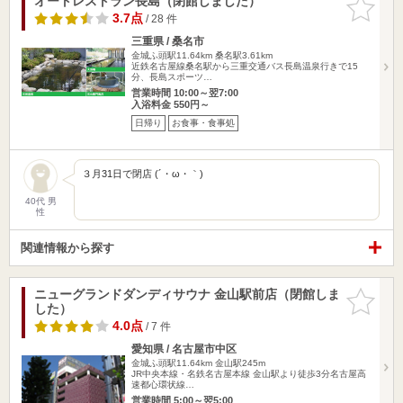
オートレストラン長島（閉館しました）
お気に入
りに追加
3.7点
/ 28 件
三重県 / 桑名市
金城ふ頭駅11.64km
桑名駅3.61km
近鉄名古屋線桑名駅から三重交通バス長島温泉行きで15
分、長島スポーツ…
営業時間 10:00～翌7:00
入浴料金 550円～
日帰り
お食事・食事処
３月31日で閉店 (´・ω・｀)
40代 男
性
関連情報から探す
ニューグランドダンディサウナ 金山駅前店（閉館しま
お気に入
した）
りに追加
4.0点
/ 7 件
愛知県 / 名古屋市中区
金城ふ頭駅11.64km
金山駅245m
JR中央本線・名鉄名古屋本線 金山駅より徒歩3分名古屋高
速都心環状線…
営業時間 5:00～翌5:00