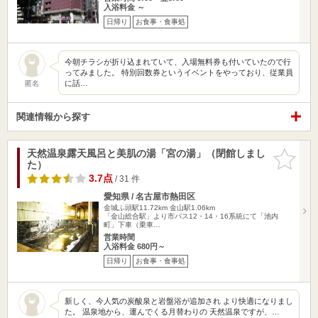
入浴料金 ～
日帰り
お食事・食事処
今朝チラシが折り込まれていて、入場無料券も付いていたので行
ってみました。 特別回数券というイベントをやっており、従業員
に話…
匿名
関連情報から探す
天然温泉露天風呂と美肌の湯「宮の湯」（閉館しまし
お気に入
た）
りに追加
3.7点
/ 31 件
愛知県 / 名古屋市熱田区
金城ふ頭駅11.72km
金山駅1.06km
「金山総合駅」より市バス12・14・16系統にて「池内
町」下車（乗車…
営業時間
入浴料金 680円～
日帰り
お食事・食事処
新しく、今人気の炭酸泉と岩盤浴が追加され より快適になりまし
た。 温泉地から、運んでくる月替わりの 天然温泉ですが、…