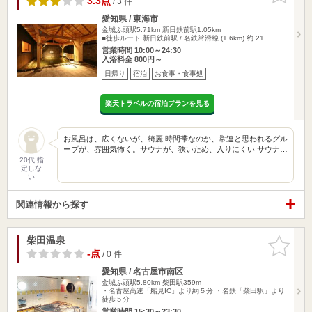
3.3点
/ 3 件
愛知県 / 東海市
金城ふ頭駅5.71km
新日鉄前駅1.05km
■徒歩ルート 新日鉄前駅 / 名鉄常滑線 (1.6km) 約 21…
営業時間 10:00～24:30
入浴料金 800円～
日帰り
宿泊
お食事・食事処
楽天トラベルの宿泊プランを見る
お風呂は、広くないが、綺麗 時間帯なのか、常連と思われるグル
ープが、雰囲気怖く。サウナが、狭いため、入りにくい サウナ…
20代 指
定しな
い
関連情報から探す
柴田温泉
お気に入
りに追加
-点
/ 0 件
愛知県 / 名古屋市南区
金城ふ頭駅5.80km
柴田駅359m
・名古屋高速「船見IC」より約５分 ・名鉄「柴田駅」より
徒歩５分
営業時間 15:30～23:30