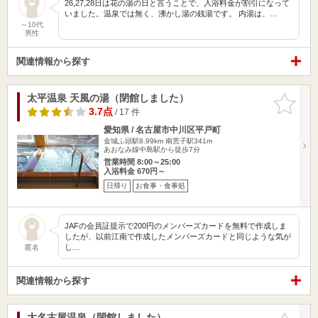
26,27,28日は花の湯の日と言うことで、入浴料金が割引になって
いました。温泉では無く、沸かし湯の銭湯です。 内湯は、…
～10代
男性
関連情報から探す
太平温泉 天風の湯（閉館しました）
お気に入
りに追加
3.7点
/ 17 件
愛知県 / 名古屋市中川区平戸町
金城ふ頭駅8.99km
南荒子駅341m
あおなみ線中島駅から徒歩7分
営業時間 8:00～25:00
入浴料金 670円～
日帰り
お食事・食事処
JAFの会員証提示で200円のメンバーズカードを無料で作成しま
したが、以前江南で作成したメンバーズカードと同じような気が
し…
匿名
関連情報から探す
大名古屋温泉（閉館しました）
お気に入