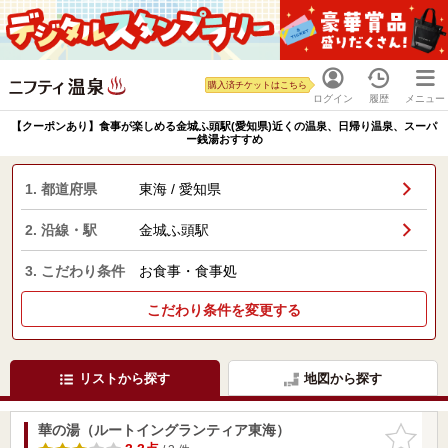
購入済チケットはこちら
ログイン
履歴
メニュー
【クーポンあり】食事が楽しめる金城ふ頭駅(愛知県)近くの温泉、日帰り温泉、スーパ
ー銭湯おすすめ
1. 都道府県
東海 / 愛知県
2. 沿線・駅
金城ふ頭駅
3. こだわり条件
お食事・食事処
こだわり条件を変更する
リストから探す
地図から探す
華の湯（ルートイングランティア東海）
お気に入
りに追加