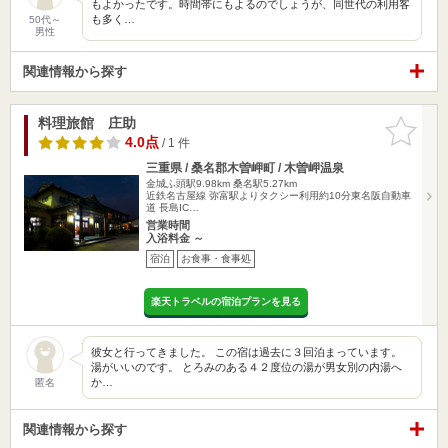
もよかったです。時間帯にもよるのでしょうが、同世代の利用客
も多く…
50代～
男性
関連情報から探す
料理旅館 庄助
お気に入
りに追加
4.0点
/ 1 件
三重県 / 桑名郡木曽岬町 / 木曽岬温泉
金城ふ頭駅9.98km
桑名駅5.27km
近鉄名古屋線 弥富駅よりタクシー利用約10分東名阪自動車
道 長島IC…
営業時間
入浴料金 ～
宿泊
お食事・食事処
楽天トラベルの宿泊プランを見る
彼女と行ってきました。 この宿は過去に３回泊まっています。
湯がいいのです。 とろみのある４２度位の湯が男女別の内湯へ
か…
匿名
関連情報から探す