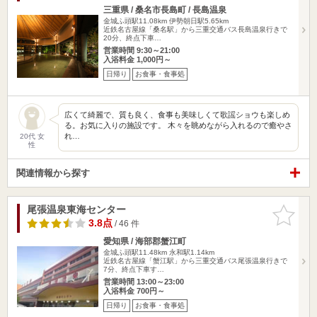
三重県 / 桑名市長島町 / 長島温泉
金城ふ頭駅11.08km
伊勢朝日駅5.65km
近鉄名古屋線「桑名駅」から三重交通バス長島温泉行きで
20分、終点下車…
営業時間 9:30～21:00
入浴料金 1,000円～
日帰り
お食事・食事処
広くて綺麗で、質も良く、食事も美味しくて歌謡ショウも楽しめ
る。お気に入りの施設です。 木々を眺めながら入れるので癒やさ
れ…
20代 女
性
関連情報から探す
尾張温泉東海センター
お気に入
りに追加
3.8点
/ 46 件
愛知県 / 海部郡蟹江町
金城ふ頭駅11.48km
永和駅1.14km
近鉄名古屋線「蟹江駅」から三重交通バス尾張温泉行きで
7分、終点下車す…
営業時間 13:00～23:00
入浴料金 700円～
日帰り
お食事・食事処