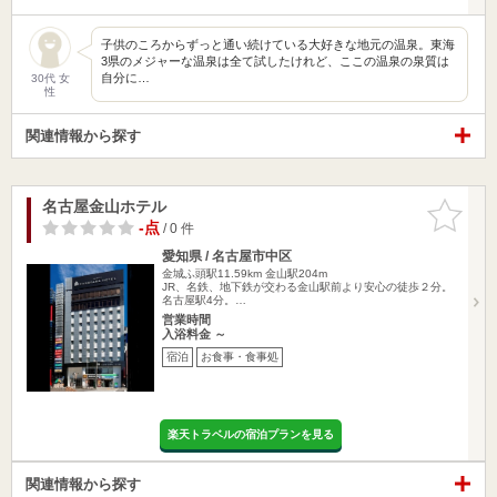
子供のころからずっと通い続けている大好きな地元の温泉。東海
3県のメジャーな温泉は全て試したけれど、ここの温泉の泉質は
自分に…
30代 女
性
関連情報から探す
名古屋金山ホテル
お気に入
りに追加
-点
/ 0 件
愛知県 / 名古屋市中区
金城ふ頭駅11.59km
金山駅204m
JR、名鉄、地下鉄が交わる金山駅前より安心の徒歩２分。
名古屋駅4分。…
営業時間
入浴料金 ～
宿泊
お食事・食事処
楽天トラベルの宿泊プランを見る
関連情報から探す