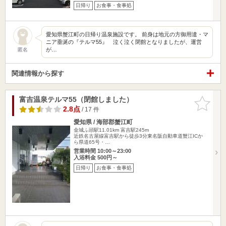
日帰り
お食事・食事処
愛知県蟹江町の日帰り温泉施設です。 前身は地元の方御用達・マ
ニア垂涎の『テルマ55』 泣く泣く閉館となりましたが、運営
が…
匿名
関連情報から探す
富吉温泉テルマ55（閉館しました）
お気に入
りに追加
2.8点
/ 17 件
愛知県 / 海部郡蟹江町
金城ふ頭駅11.01km
富吉駅245m
近鉄名古屋線富吉駅から徒歩3分東名阪自動車道蟹江ICか
ら県道65号・…
営業時間 10:00～23:00
入浴料金 500円～
日帰り
お食事・食事処