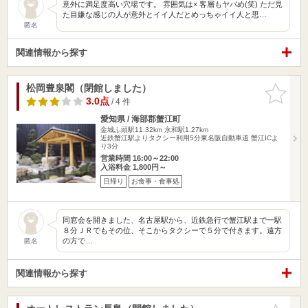
意外に満足度高い穴場です。 雰囲気は× 客層もヤバめ(笑) ただ見
た目嫌な感じの人が意外とイイ人だとめっちゃイイ人と思…
匿名
関連情報から探す
松岡豊泉閣（閉館しました）
お気に入
りに追加
3.0点
/ 4 件
愛知県 / 海部郡蟹江町
金城ふ頭駅11.32km
永和駅1.27km
近鉄蟹江駅よりタクシー利用5分東名阪自動車道 蟹江ICよ
り3分
営業時間 16:00～22:00
入浴料金 1,800円～
日帰り
お食事・食事処
同窓会を開きました、名古屋駅から、近鉄急行で蟹江駅まで一駅
８分ＪＲでもその位、そこからタクシーで５分で付きます。遠方
の方で…
匿名
関連情報から探す