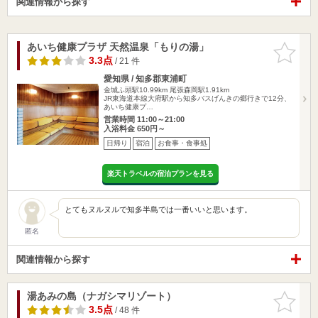
関連情報から探す
あいち健康プラザ 天然温泉「もりの湯」
お気に入
りに追加
3.3点
/ 21 件
愛知県 / 知多郡東浦町
金城ふ頭駅10.99km
尾張森岡駅1.91km
JR東海道本線大府駅から知多バスげんきの郷行きで12分、
あいち健康プ…
営業時間 11:00～21:00
入浴料金 650円～
日帰り
宿泊
お食事・食事処
楽天トラベルの宿泊プランを見る
とてもヌルヌルで知多半島では一番いいと思います。
匿名
関連情報から探す
湯あみの島（ナガシマリゾート）
お気に入
りに追加
3.5点
/ 48 件