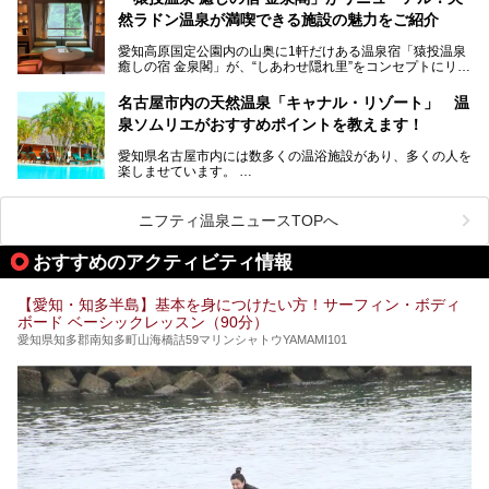
にするだけあり、アクセスの良さにも胸が高鳴ります。
然ラドン温泉が満喫できる施設の魅力をご紹介
今回は普段は男性専用となっているパブリックサウナが、女
性専用で公開される『レディースデー』が開催されたので、
愛知高原国定公園内の山奥に1軒だけある温泉宿「猿投温泉
さっそく取材してきました！
癒しの宿 金泉閣」が、“しあわせ隠れ里”をコンセプトにリニ
ューアルオープンします。
名古屋市内の天然温泉「キャナル・リゾート」 温
天然ラドン温泉が堪能できるお風呂や、新設・改装された客
泉ソムリエがおすすめポイントを教えます！
室、地元の食材と温泉水で作られたお料理……。
新しくなった「猿投温泉 癒しの宿 金泉閣」の魅力を丸ごと
愛知県名古屋市内には数多くの温浴施設があり、多くの人を
ご紹介します。
楽しませています。
その中でも今回は「キャナル・リゾート」について、温泉ソ
ムリエの目線で紹介していきます！
ニフティ温泉ニュースTOPへ
名古屋市内にはスーパー銭湯や日帰り温泉が多く、「どこに
行こうかな？」と悩んでしまう方も多いと思います。
おすすめのアクティビティ情報
ぜひこの記事を参考にして「キャナル・リゾート」に出かけ
てみるのはいかがでしょうか？
【愛知・知多半島】基本を身につけたい方！サーフィン・ボディ
ボード ベーシックレッスン（90分）
愛知県知多郡南知多町山海橋詰59マリンシャトウYAMAMI101