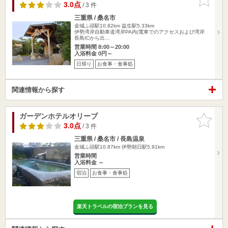
りに追加
3.0点
/ 3 件
三重県 / 桑名市
金城ふ頭駅10.82km
益生駅5.33km
伊勢湾岸自動車道湾岸PA内(電車でのアクセスおよび湾岸
長島ICから出…
営業時間 8:00～20:00
入浴料金 0円～
日帰り
お食事・食事処
関連情報から探す
ガーデンホテルオリーブ
お気に入
りに追加
3.0点
/ 3 件
三重県 / 桑名市 / 長島温泉
金城ふ頭駅10.87km
伊勢朝日駅5.91km
営業時間
入浴料金 ～
宿泊
お食事・食事処
楽天トラベルの宿泊プランを見る