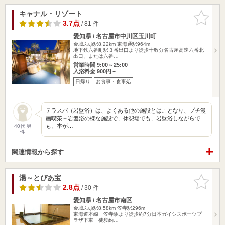
キャナル・リゾート
お気に入
りに追加
3.7点
/ 81 件
愛知県 / 名古屋市中川区玉川町
金城ふ頭駅8.22km
東海通駅964m
地下鉄六番町駅３番出口より徒歩十数分名古屋高速六番北
出口、または六番…
営業時間 9:00～25:00
入浴料金 900円～
日帰り
お食事・食事処
テラスパ（岩盤浴）は、よくある他の施設とはことなり、プチ漫
画喫茶＋岩盤浴の様な施設で、休憩場でも、岩盤浴しながらで
も、本が…
40代 男
性
関連情報から探す
湯～とぴあ宝
お気に入
りに追加
2.8点
/ 30 件
愛知県 / 名古屋市南区
金城ふ頭駅8.58km
笠寺駅296m
東海道本線 笠寺駅より徒歩約7分日本ガイシスポーツプ
ラザ下車 徒歩約…