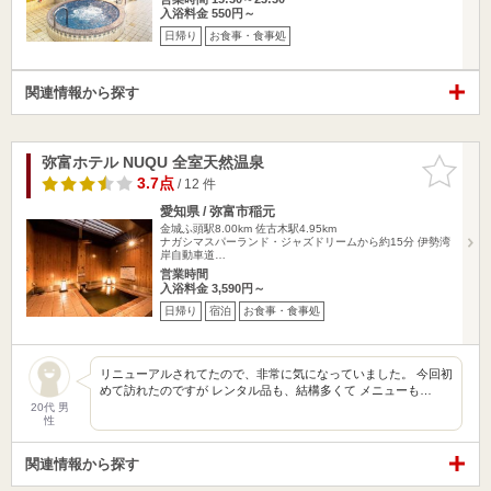
入浴料金 550円～
日帰り
お食事・食事処
関連情報から探す
弥富ホテル NUQU 全室天然温泉
お気に入
りに追加
3.7点
/ 12 件
愛知県 / 弥富市稲元
金城ふ頭駅8.00km
佐古木駅4.95km
ナガシマスパーランド・ジャズドリームから約15分 伊勢湾
岸自動車道…
営業時間
入浴料金 3,590円～
日帰り
宿泊
お食事・食事処
リニューアルされてたので、非常に気になっていました。 今回初
めて訪れたのですが レンタル品も、結構多くて メニューも…
20代 男
性
関連情報から探す