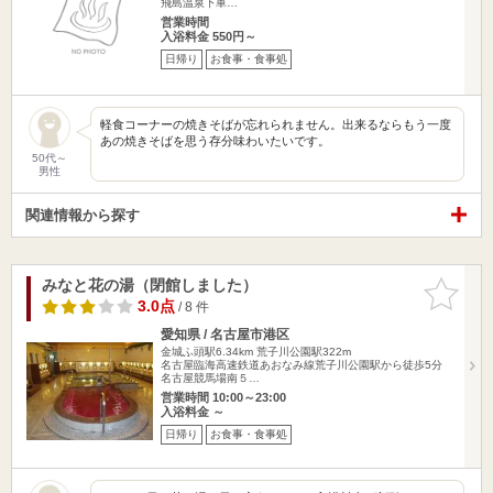
飛島温泉下車…
営業時間
入浴料金 550円～
日帰り
お食事・食事処
軽食コーナーの焼きそばが忘れられません。出来るならもう一度
あの焼きそばを思う存分味わいたいです。
50代～
男性
関連情報から探す
みなと花の湯（閉館しました）
お気に入
りに追加
3.0点
/ 8 件
愛知県 / 名古屋市港区
金城ふ頭駅6.34km
荒子川公園駅322m
名古屋臨海高速鉄道あおなみ線荒子川公園駅から徒歩5分
名古屋競馬場南５…
営業時間 10:00～23:00
入浴料金 ～
日帰り
お食事・食事処