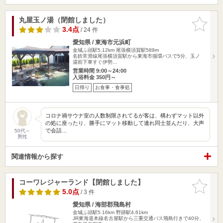
丸屋玉ノ湯（閉館しました）
お気に入
りに追加
3.4点
/ 24 件
愛知県 / 東海市元浜町
金城ふ頭駅5.12km
尾張横須賀駅589m
名鉄常滑線尾張横須賀駅から東海市循環バスで5分、玉ノ
湯前下車すぐ伊勢…
営業時間 9:00～24:00
入浴料金 350円～
日帰り
お食事・食事処
コロナ禍サウナ室の人数制限されてるが客は、構わずマット以外
の処に座ったり、勝手にマット移動して連れ同士並んだり、大声
で会話…
50代～
男性
関連情報から探す
コーワレジャーランド【閉館しました】
お気に入
りに追加
5.0点
/ 3 件
愛知県 / 海部郡飛島村
金城ふ頭駅5.16km
野跡駅4.61km
JR東海道本線名古屋駅から三重交通バス飛島行きで40分、