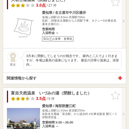
りに追加
3.0点
/ 27 件
愛知県 / 名古屋市中川区横井
金城ふ頭駅10.81km
伏屋駅766m
近鉄、JR新名古屋駅から八田駅下車、タクシー5分東名高
速名古屋ICか…
営業時間
入浴料金 ～
宿泊
お食事・食事処
3月末に閉館してしまうのが残念です。 家内と二人でよく行きま
すが、冬場は最高の温泉になります。 最近の日帰り温泉は、浴室
内…
匿名
関連情報から探す
富吉天然温泉 いづみの湯（閉館しました）
お気に入
りに追加
3.5点
/ 5 件
愛知県 / 海部郡蟹江町
金城ふ頭駅11.01km
富吉駅250m
近鉄名古屋線「富吉駅」から徒歩約 4分東名阪道 蟹江ＩＣ
伊勢湾岸道…
営業時間 5:00～26:00
入浴料金 ～