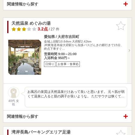
関連情報から探す
天然温泉 めぐみの湯
お気に入
りに追加
3.2点
/ 27 件
愛知県 / 大府市吉田町
金城ふ頭駅10.64km
大府駅2.42km
JR東海道本線大府駅から知多バスげんきの郷行きで15分、
終点下車すぐ…
営業時間 9:00～21:00
入浴料金 950円～
日帰り
お食事・食事処
お風呂の泉質は天然温泉だけあって良いと思います。 元々肌が弱
くて温泉に入ると肌の調子が良いような。 ただサウナは狭くて…
40代 女
性
関連情報から探す
湾岸長島パーキングエリア足湯
お気に入