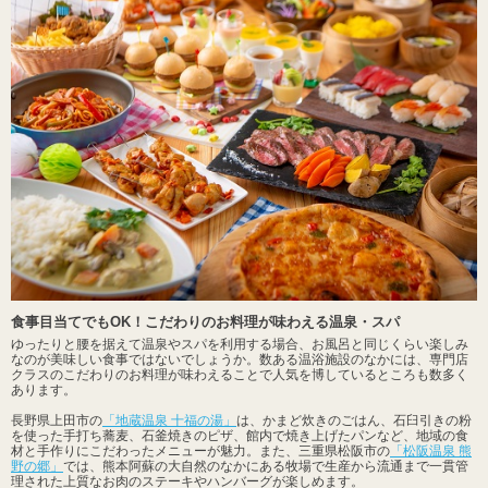
食事目当てでもOK！こだわりのお料理が味わえる温泉・スパ
ゆったりと腰を据えて温泉やスパを利用する場合、お風呂と同じくらい楽しみ
なのが美味しい食事ではないでしょうか。数ある温浴施設のなかには、専門店
クラスのこだわりのお料理が味わえることで人気を博しているところも数多く
あります。
長野県上田市の
「地蔵温泉 十福の湯」
は、かまど炊きのごはん、石臼引きの粉
を使った手打ち蕎麦、石釜焼きのピザ、館内で焼き上げたパンなど、地域の食
材と手作りにこだわったメニューが魅力。また、三重県松阪市の
「松阪温泉 熊
野の郷」
では、熊本阿蘇の大自然のなかにある牧場で生産から流通まで一貫管
理された上質なお肉のステーキやハンバーグが楽しめます。