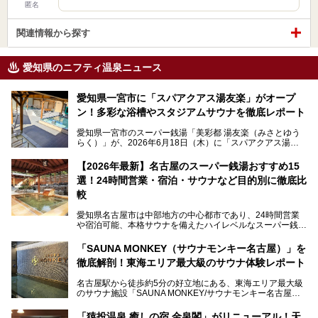
匿名
関連情報から探す
愛知県のニフティ温泉ニュース
愛知県一宮市に「スパアクアス湯友楽」がオープ
ン！多彩な浴槽やスタジアムサウナを徹底レポート
愛知県一宮市のスーパー銭湯「美彩都 湯友楽（みさとゆう
らく）」が、2026年6月18日（木）に「スパアクアス湯友
楽」としてリニューアルオープン！
【2026年最新】名古屋のスーパー銭湯おすすめ15
この地で30年にわたり愛され続けてきた施設だからこそ、
選！24時間営業・宿泊・サウナなど目的別に徹底比
地元住民をはじめオープンを待ちわびている人も多いのでは
ないでしょうか。
較
老朽化した設備の補修を機に、2年前からじっくり構想を練
ってきたというだけあって、館内の充実度は想像以上。
愛知県名古屋市は中部地方の中心都市であり、24時間営業
以前の4倍に拡張したという露天エリアや10の浴槽、40人収
や宿泊可能、本格サウナを備えたハイレベルなスーパー銭湯
容の巨大なスタジアムサウナに、岩盤浴やリラクゼーション
が密集する激戦区です。
までまるごと楽しめる施設に生まれ変わりました。
「SAUNA MONKEY（サウナモンキー名古屋）」を
そのため、「日々の仕事の疲れを心身ともにリセットした
今回は、全面リニューアルして新しくなった「スパアクアス
徹底解剖！東海エリア最大級のサウナ体験レポート
い」「休日に時間を忘れて1日中ダラダラ過ごしたい」「コ
湯友楽」に一足早くお邪魔して取材してきました！
スパ良く非日常の極上体験を味わいたい」人向けの施設が多
名古屋駅から徒歩約5分の好立地にある、東海エリア最大級
くある点が魅力です！
のサウナ施設「SAUNA MONKEY/サウナモンキー名古屋」
をご存じですか？
今回は、名古屋市でおすすめのスーパー銭湯を紹介します。
「名古屋駅周辺ってサウナが少ないよね」という声をよく耳
お好みの温泉施設を見つけて楽しんでくださいね。
「猿投温泉 癒しの宿 金泉閣」がリニューアル！天