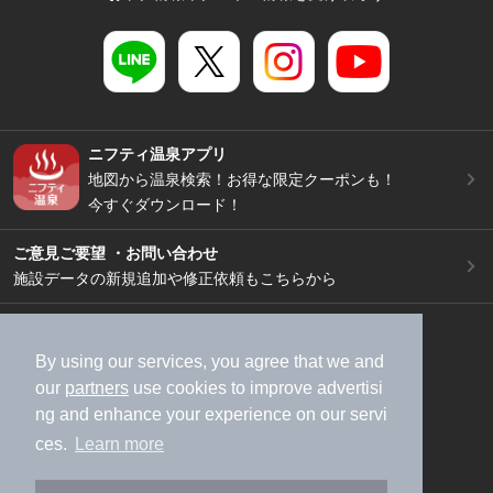
ニフティ温泉アプリ
地図から温泉検索！お得な限定クーポンも！
今すぐダウンロード！
ご意見ご要望 ・お問い合わせ
施設データの新規追加や修正依頼もこちらから
スマートフォン
/
PC
加盟店募集（資料請求）
広告出稿のご案内
By using our services, you agree that we and
our
partners
use cookies to improve advertisi
利用規約
ライフスタイルMEMBERS+規約
ng and enhance your experience on our servi
特定商取引法に基づく表記
ヘルプ
採用情報
ces.
Learn more
運営会社
個人情報保護ポリシー
©NIFTY Lifestyle Co., Ltd.