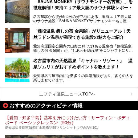
「SAUNA MONKEY（サウナモンキー名古屋）」を
そのため、「日々の仕事の疲れを心身ともにリセットした
今回は、全面リニューアルして新しくなった「スパアクアス
徹底解剖！東海エリア最大級のサウナ体験レポート
い」「休日に時間を忘れて1日中ダラダラ過ごしたい」「コ
湯友楽」に一足早くお邪魔して取材してきました！
スパ良く非日常の極上体験を味わいたい」人向けの施設が多
名古屋駅から徒歩約5分の好立地にある、東海エリア最大級
くある点が魅力です！
のサウナ施設「SAUNA MONKEY/サウナモンキー名古屋」
をご存じですか？
今回は、名古屋市でおすすめのスーパー銭湯を紹介します。
「名古屋駅周辺ってサウナが少ないよね」という声をよく耳
お好みの温泉施設を見つけて楽しんでくださいね。
「猿投温泉 癒しの宿 金泉閣」がリニューアル！天
にするだけあり、アクセスの良さにも胸が高鳴ります。
然ラドン温泉が満喫できる施設の魅力をご紹介
今回は普段は男性専用となっているパブリックサウナが、女
性専用で公開される『レディースデー』が開催されたので、
愛知高原国定公園内の山奥に1軒だけある温泉宿「猿投温泉
さっそく取材してきました！
癒しの宿 金泉閣」が、“しあわせ隠れ里”をコンセプトにリニ
ューアルオープンします。
名古屋市内の天然温泉「キャナル・リゾート」 温
天然ラドン温泉が堪能できるお風呂や、新設・改装された客
泉ソムリエがおすすめポイントを教えます！
室、地元の食材と温泉水で作られたお料理……。
新しくなった「猿投温泉 癒しの宿 金泉閣」の魅力を丸ごと
愛知県名古屋市内には数多くの温浴施設があり、多くの人を
ご紹介します。
楽しませています。
その中でも今回は「キャナル・リゾート」について、温泉ソ
ムリエの目線で紹介していきます！
ニフティ温泉ニュースTOPへ
名古屋市内にはスーパー銭湯や日帰り温泉が多く、「どこに
行こうかな？」と悩んでしまう方も多いと思います。
おすすめのアクティビティ情報
ぜひこの記事を参考にして「キャナル・リゾート」に出かけ
てみるのはいかがでしょうか？
【愛知・知多半島】基本を身につけたい方！サーフィン・ボディ
ボード ベーシックレッスン（90分）
愛知県知多郡南知多町山海橋詰59マリンシャトウYAMAMI101