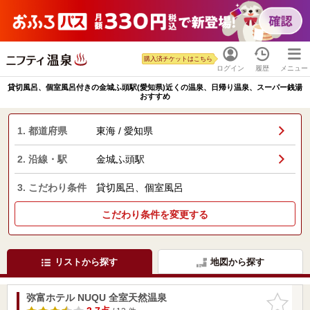
購入済チケットはこちら
ログイン
履歴
メニュー
貸切風呂、個室風呂付きの金城ふ頭駅(愛知県)近くの温泉、日帰り温泉、スーパー銭湯
おすすめ
1. 都道府県
東海 / 愛知県
2. 沿線・駅
金城ふ頭駅
3. こだわり条件
貸切風呂、個室風呂
こだわり条件を変更する
リストから探す
地図から探す
弥富ホテル NUQU 全室天然温泉
お気に入
りに追加