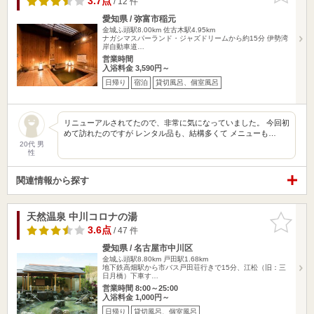
3.7点
/ 12 件
愛知県 / 弥富市稲元
金城ふ頭駅8.00km
佐古木駅4.95km
ナガシマスパーランド・ジャズドリームから約15分 伊勢湾
岸自動車道…
営業時間
入浴料金 3,590円～
日帰り
宿泊
貸切風呂、個室風呂
リニューアルされてたので、非常に気になっていました。 今回初
めて訪れたのですが レンタル品も、結構多くて メニューも…
20代 男
性
関連情報から探す
天然温泉 中川コロナの湯
お気に入
りに追加
3.6点
/ 47 件
愛知県 / 名古屋市中川区
金城ふ頭駅8.80km
戸田駅1.68km
地下鉄高畑駅から市バス戸田荘行きで15分、江松（旧：三
日月橋）下車す…
営業時間 8:00～25:00
入浴料金 1,000円～
日帰り
貸切風呂、個室風呂