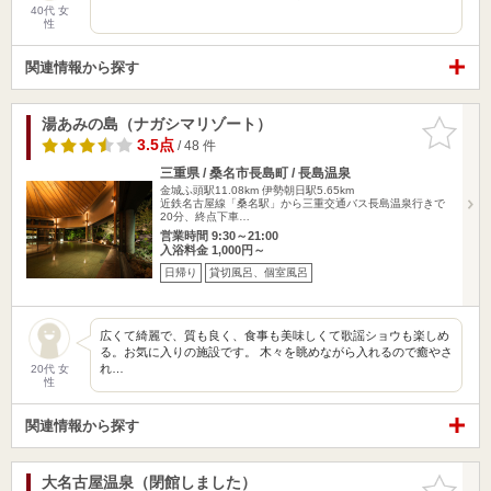
40代 女
性
関連情報から探す
湯あみの島（ナガシマリゾート）
お気に入
りに追加
3.5点
/ 48 件
三重県 / 桑名市長島町 / 長島温泉
金城ふ頭駅11.08km
伊勢朝日駅5.65km
近鉄名古屋線「桑名駅」から三重交通バス長島温泉行きで
20分、終点下車…
営業時間 9:30～21:00
入浴料金 1,000円～
日帰り
貸切風呂、個室風呂
広くて綺麗で、質も良く、食事も美味しくて歌謡ショウも楽しめ
る。お気に入りの施設です。 木々を眺めながら入れるので癒やさ
れ…
20代 女
性
関連情報から探す
大名古屋温泉（閉館しました）
お気に入