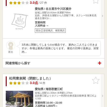
りに追加
3.0点
/ 27 件
愛知県 / 名古屋市中川区横井
金城ふ頭駅10.81km
伏屋駅766m
近鉄、JR新名古屋駅から八田駅下車、タクシー5分東名高
速名古屋ICか…
営業時間
入浴料金 ～
宿泊
貸切風呂、個室風呂
3月末に閉館してしまうのが残念です。 家内と二人でよく行きま
すが、冬場は最高の温泉になります。 最近の日帰り温泉は、浴室
内…
匿名
関連情報から探す
松岡豊泉閣（閉館しました）
お気に入
りに追加
3.0点
/ 4 件
愛知県 / 海部郡蟹江町
金城ふ頭駅11.32km
永和駅1.27km
近鉄蟹江駅よりタクシー利用5分東名阪自動車道 蟹江ICよ
り3分
営業時間 16:00～22:00
入浴料金 1,800円～