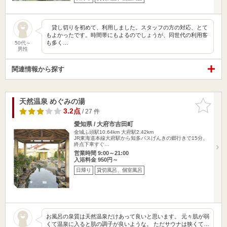
貸し切りを初めて、利用しました。スタッフの方の対応、とて
もよかったです。時間帯にもよるのでしょうが、同世代の利用客
も多く…
50代～
男性
関連情報から探す
天然温泉 めぐみの湯
お気に入
りに追加
3.2点
/ 27 件
愛知県 / 大府市吉田町
金城ふ頭駅10.64km
大府駅2.42km
JR東海道本線大府駅から知多バスげんきの郷行きで15分、
終点下車すぐ…
営業時間 9:00～21:00
入浴料金 950円～
日帰り
貸切風呂、個室風呂
お風呂の泉質は天然温泉だけあって良いと思います。 元々肌が弱
くて温泉に入ると肌の調子が良いような。 ただサウナは狭くて…