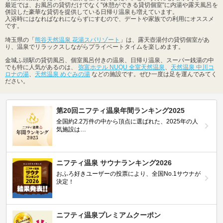
最近では、お風呂の貸切だけでなく"休憩ができる貸切個室"に内湯や露天風呂を
併設した豪華な貸切を提供している日帰り温泉も増えています。
入浴時にはなればなれにならずにすむので、デートや家族での利用にオススメ
です。
埼玉県の「
熊谷天然温泉 花湯スパリゾート
」は、露天壺湯付の貸切個室があ
り、温泉でリラックスしながらプライベートタイムを楽しめます。
金城ふ頭駅の貸切風呂、個室風呂付きの温泉、日帰り温泉、スーパー銭湯の中
でも特に人気があるのは、
弥富ホテル NUQU 全室天然温泉
、
天然温泉 中川コ
ロナの湯
、
天然温泉 めぐみの湯
などの施設です。ぜひ一度は足を運んでみてく
ださい。
第20回ニフティ温泉年間ランキング2025
全国約2.2万件の中から頂点に選ばれた、2025年の人
気施設は…
ニフティ温泉 サウナランキング2026
おふろ好きユーザーの投票により、全国No.1サウナが
決定！
ニフティ温泉プレミアムクーポン