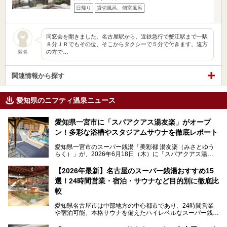
日帰り
貸切風呂、個室風呂
同窓会を開きました、名古屋駅から、近鉄急行で蟹江駅まで一駅
８分ＪＲでもその位、そこからタクシーで５分で付きます。遠方
の方で…
匿名
関連情報から探す
愛知県のニフティ温泉ニュース
愛知県一宮市に「スパアクアス湯友楽」がオープ
ン！多彩な浴槽やスタジアムサウナを徹底レポート
愛知県一宮市のスーパー銭湯「美彩都 湯友楽（みさとゆう
らく）」が、2026年6月18日（木）に「スパアクアス湯友
楽」としてリニューアルオープン！
【2026年最新】名古屋のスーパー銭湯おすすめ15
この地で30年にわたり愛され続けてきた施設だからこそ、
選！24時間営業・宿泊・サウナなど目的別に徹底比
地元住民をはじめオープンを待ちわびている人も多いのでは
ないでしょうか。
較
老朽化した設備の補修を機に、2年前からじっくり構想を練
ってきたというだけあって、館内の充実度は想像以上。
愛知県名古屋市は中部地方の中心都市であり、24時間営業
以前の4倍に拡張したという露天エリアや10の浴槽、40人収
や宿泊可能、本格サウナを備えたハイレベルなスーパー銭湯
容の巨大なスタジアムサウナに、岩盤浴やリラクゼーション
が密集する激戦区です。
までまるごと楽しめる施設に生まれ変わりました。