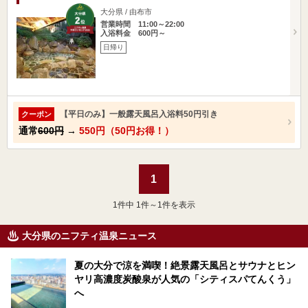
大分県 / 由布市
営業時間 11:00～22:00
入浴料金 600円～
日帰り
【平日のみ】一般露天風呂入浴料50円引き
クーポン
通常
600円
→
550円（50円お得！）
1
1
件中 1件～1件を表示
大分県のニフティ温泉ニュース
夏の大分で涼を満喫！絶景露天風呂とサウナとヒン
ヤリ高濃度炭酸泉が人気の「シティスパてんくう」
へ