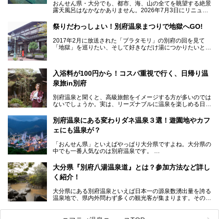
おんせん県・大分でも、都市、海、山の全てを眺望する絶景
露天風呂はなかなかありません。2026年7月3日にリニュー
アルして、うみサウナ、やまサウナを新設した「シティスパ
てんくう(CITY SPA てんくう)」は、なんとJR大分駅直結と
祭りだわっしょい！別府温泉まつりで地獄へGO!
いう利便性の高さ！
2017年2月に放送された「ブラタモリ」の別府の回を見て
地上80mという圧倒的な開放感が魅力。温泉、ロウリュサウ
「地獄」を巡りたい、そして好きなだけ湯につかりたいと切
ナ、そしてひんやりとした約27度の高濃度炭酸泉で交互浴
実に思った私に朗報。
してととのえば、まさに気分は天空の極楽、ここはこの夏ぜ
ひとも訪れたい都市の避暑地です！
2017年3月31日～4月3日、大分県別府市で「別府八湯温泉
入浴料が100円から！コスパ重視で行く、日帰り温
まつり」が開催されます。その期間は嬉しいことに100以上
併設の「JR九州ホテル ブラッサム大分」に泊まって、この
の共同浴場がなんと無料開放されるんです！普段から入浴料
泉旅in別府
「シティスパてんくう」をたっぷり満喫してきたのでレポー
が100円と安いのに、いいんですかタダにしちゃって!?
トします。夏向けの大分駅徒歩圏の周辺観光スポットやクー
しかも4/2には「東京ディズニーリゾートスペシャルパレー
別府温泉と聞くと、高級旅館をイメージする方が多いのでは
ルダウンできるスイーツ情報と併せてお楽しみください！
ド」も行われます。つまり別府に行けば「地獄」も「ミッキ
ないでしょうか。実は、リーズナブルに温泉を楽しめる日帰
ーマウス」も拝める稀有なイベントですよ、これは行くしか
り温泉施設も充実しているエリアなんです。今回は、日帰り
───
ない！
で楽しめる「大分県の別府温泉」に注目してみました。
提供元：大分県【PR】
別府温泉にある変わりダネ温泉３選！遊園地やカフ
ニフティ温泉がオススメする温泉施設を紹介しちゃいます！
この記事は大分県のPR記事です。
源泉数、湧出量ともに日本一の温泉県とも言われる大分県。
ェにも温泉が？
今回は、大分県別府市に行くなら絶対行きたい情緒たっぷり
な市営温泉をまとめました。
「おんせん県」といえばやっぱり大分県ですよね。大分県の
中でも一番人気なのは別府温泉です。
Let’s go to Hell !
別府八湯という名前の通り、さまざまな泉質を楽しめ、一日
中いても飽きません。
大分県『別府八湯温泉道』とは？参加方法など詳し
普通に温泉に浸かる以外にも、別府地獄巡りや砂湯などは有
く紹介！
名ですよね。
大分県にある別府温泉といえば日本一の源泉数湧出量を誇る
別府温泉は共同湯も多く、家庭やマンションにも温泉を引い
温泉地で、県内外問わず多くの観光客が集まります。その別
ている所もあります。
府温泉では「別府八湯温泉道」を実施しています。この別府
自宅にいながら温泉に入れるのは羨ましいですが、その中で
八湯温泉道とは別府八湯を巡る体験型イベントで、施設を回
も「こんな場所にも温泉が！？」というスポットがいくつか
って88ヶ所のスタンプを集めて温泉名人の認定を目指すと