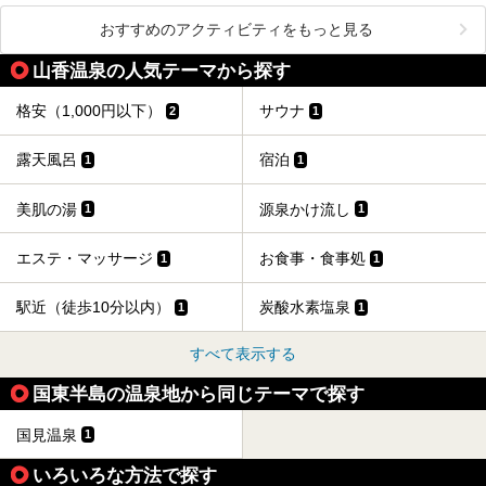
おすすめのアクティビティをもっと見る
山香温泉の人気テーマから探す
格安（1,000円以下）
サウナ
2
1
露天風呂
宿泊
1
1
美肌の湯
源泉かけ流し
1
1
エステ・マッサージ
お食事・食事処
1
1
駅近（徒歩10分以内）
炭酸水素塩泉
1
1
すべて表示する
国東半島の温泉地から同じテーマで探す
国見温泉
1
いろいろな方法で探す