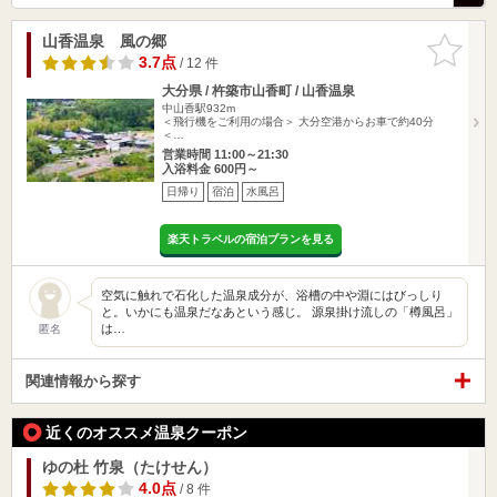
山香温泉 風の郷
お気に入
りに追加
3.7点
/ 12 件
大分県 / 杵築市山香町 / 山香温泉
中山香駅932m
＜飛行機をご利用の場合＞ 大分空港からお車で約40分
＜…
営業時間 11:00～21:30
入浴料金 600円～
日帰り
宿泊
水風呂
楽天トラベルの宿泊プランを見る
空気に触れで石化した温泉成分が、浴槽の中や淵にはびっしり
と。いかにも温泉だなあという感じ。 源泉掛け流しの「樽風呂」
は…
匿名
関連情報から探す
近くのオススメ温泉クーポン
ゆの杜 竹泉（たけせん）
4.0点
/ 8 件