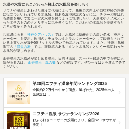
水温や水質にもこだわった極上の水風呂を楽しもう
サウナや温泉とあわせた温冷交代浴によって、免疫力の向上や自律神経の調整
に役立つといわれている水風呂。数ある温浴施設のなかには、チラ―と呼ばれ
る装置を用いて常に一定の水温を保つように管理したり、天然水やナノ水とい
った水そのもののクオリティに気を使うなど、こだわりの水風呂を提供すると
ころが数多くみられます。
兵庫県にある
「神戸クアハウス」
では、水風呂に抗酸化力の高い名水「神戸ウ
ォーター」を使用。飲用のナチュラルミネラルウォーターとして販売もされて
いる上質な水が毎分50リットルの勢いで放流されています。また、神奈川県横
浜市の
「満天の湯」
では、爽快感のある「ミント水風呂」という一風変わった
水風呂が楽しめます。
山香温泉の水風呂が楽しめる温泉、日帰り温泉、スーパー銭湯の中でも特に人
気があるのは、
山香温泉 風の郷
などの施設です。ぜひ一度は足を運んでみて
ください。
第20回ニフティ温泉年間ランキング2025
全国約2.2万件の中から頂点に選ばれた、2025年の人
気施設は…
ニフティ温泉 サウナランキング2026
おふろ好きユーザーの投票により、全国No.1サウナが
決定！