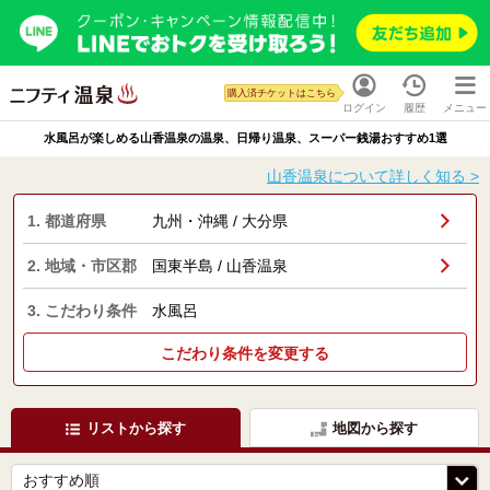
購入済チケットはこちら
ログイン
履歴
メニュー
水風呂が楽しめる山香温泉の温泉、日帰り温泉、スーパー銭湯おすすめ1選
山香温泉について詳しく知る >
1. 都道府県
九州・沖縄 / 大分県
2. 地域・市区郡
国東半島 / 山香温泉
3. こだわり条件
水風呂
こだわり条件を変更する
リストから探す
地図から探す