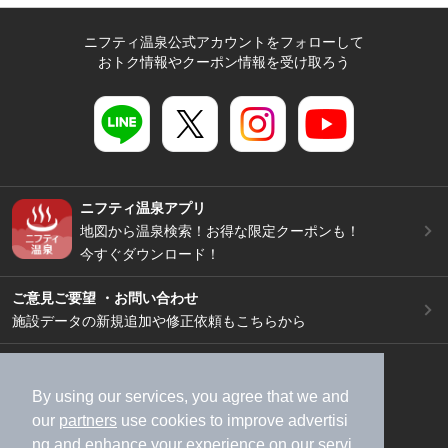
ニフティ温泉公式アカウントをフォローして
おトク情報やクーポン情報を受け取ろう
ニフティ温泉アプリ
地図から温泉検索！お得な限定クーポンも！
今すぐダウンロード！
ご意見ご要望 ・お問い合わせ
施設データの新規追加や修正依頼もこちらから
スマートフォン
/
PC
加盟店募集（資料請求）
広告出稿のご案内
By using our services, you agree that we and
our
partners
use cookies to improve advertisi
利用規約
ライフスタイルMEMBERS+規約
ng and enhance your experience on our servi