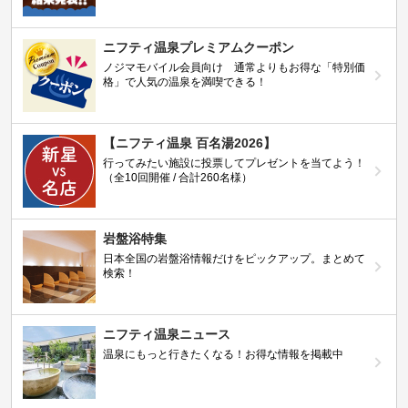
ニフティ温泉プレミアムクーポン
ノジマモバイル会員向け 通常よりもお得な「特別価
格」で人気の温泉を満喫できる！
【ニフティ温泉 百名湯2026】
行ってみたい施設に投票してプレゼントを当てよう！
（全10回開催 / 合計260名様）
岩盤浴特集
日本全国の岩盤浴情報だけをピックアップ。まとめて
検索！
ニフティ温泉ニュース
温泉にもっと行きたくなる！お得な情報を掲載中