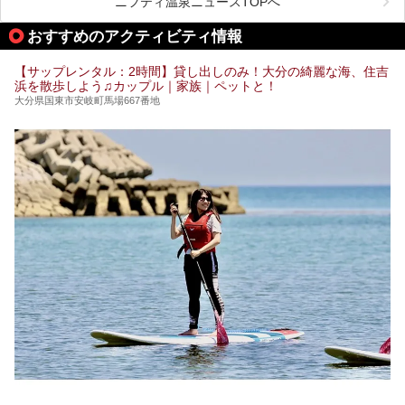
あるんです。
ニフティ温泉ニュースTOPへ
いうものです。
他の温泉地では考えられないまさに温泉地ならではです。
これを読んで別府温泉巡りの参考になればと思います。
おすすめのアクティビティ情報
別府には朝早くから夜遅くまでやっている地元に根付いた銭
湯や、日帰りのみの大きな施設など様々な形態の温泉があり
ます。泉質も数多くなるので、好きな温泉から巡って温泉名
【サップレンタル：2時間】貸し出しのみ！大分の綺麗な海、住吉
人を目指してみてはいかがでしょうか？
浜を散歩しよう♫カップル｜家族｜ペットと！
大分県国東市安岐町馬場667番地