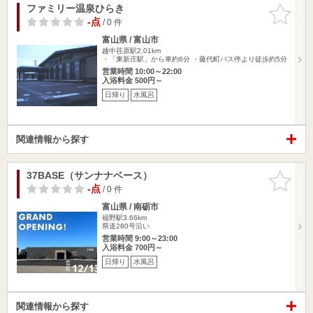
ファミリー温泉ひらき
お気に入
りに追加
-点
/ 0 件
富山県 / 富山市
越中荏原駅2.01km
・「東新庄駅」から車約6分 ・藤代町バス停より徒歩約5分
営業時間 10:00～22:00
入浴料金 500円～
日帰り
水風呂
関連情報から探す
37BASE（サンナナベース）
お気に入
りに追加
-点
/ 0 件
富山県 / 南砺市
福野駅3.66km
県道280号沿い
営業時間 9:00～23:00
入浴料金 700円～
日帰り
水風呂
関連情報から探す