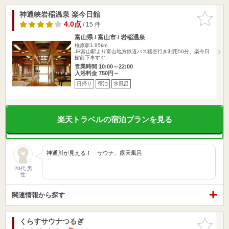
神通峡岩稲温泉 楽今日館
お気に入
りに追加
4.0点
/ 15 件
富山県 / 富山市 / 岩稲温泉
楡原駅1.95km
JR富山駅より富山地方鉄道バス猪谷行き利用50分、楽今日
館前下車すぐ…
営業時間 10:00～22:00
入浴料金 750円～
日帰り
宿泊
水風呂
楽天トラベルの宿泊プランを見る
神通川が見える！ サウナ、露天風呂
20代 男
性
関連情報から探す
くらすサウナつるぎ
お気に入