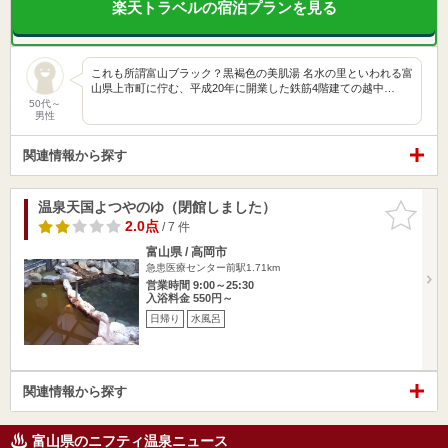
楽天トラベルの宿泊プランを見る
これも所謂富山ブラック？黒褐色の美肌湯 名水の里といわれる富
山県上市町に佇む、平成20年に開業した鉄筋4階建ての越中…
50代～
男性
関連情報から探す
温泉天国よつやのゆ（閉館しました）
お気に入
りに追加
2.0点
/ 7 件
富山県 / 高岡市
急患医療センター前駅1.71km
営業時間 9:00～25:30
入浴料金 550円～
日帰り
水風呂
関連情報から探す
富山県のニフティ温泉ニュース