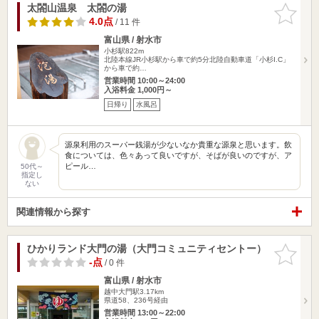
太閤山温泉 太閤の湯
お気に入
りに追加
4.0点
/ 11 件
富山県 / 射水市
小杉駅822m
北陸本線JR小杉駅から車で約5分北陸自動車道「小杉I.C」
から車で約…
営業時間 10:00～24:00
入浴料金 1,000円～
日帰り
水風呂
源泉利用のスーパー銭湯が少ないなか貴重な源泉と思います。飲
食については、色々あって良いですが、そばが良いのですが、ア
ピール…
50代～
指定し
ない
関連情報から探す
ひかりランド大門の湯（大門コミュニティセントー）
お気に入
りに追加
-点
/ 0 件
富山県 / 射水市
越中大門駅3.17km
県道58、236号経由
営業時間 13:00～22:00