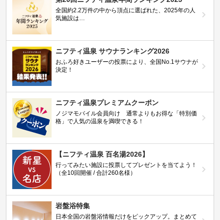
全国約2.2万件の中から頂点に選ばれた、2025年の人
気施設は…
ニフティ温泉 サウナランキング2026
おふろ好きユーザーの投票により、全国No.1サウナが
決定！
ニフティ温泉プレミアムクーポン
ノジマモバイル会員向け 通常よりもお得な「特別価
格」で人気の温泉を満喫できる！
【ニフティ温泉 百名湯2026】
行ってみたい施設に投票してプレゼントを当てよう！
（全10回開催 / 合計260名様）
岩盤浴特集
日本全国の岩盤浴情報だけをピックアップ。まとめて