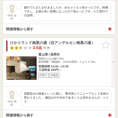
旅行でたまたま行きましたが、めちゃくちゃ良かったです。綺麗
ですし、お肌が良い状態になったので良かったです。ただ受付で
の説明…
40代 女
性
関連情報から探す
ひかりランド南星の湯（旧アンデルセン南星の湯）
お気に入
りに追加
2.5点
/ 6 件
富山県 / 高岡市
高岡やぶなみ駅778m
新高岡駅（城端線） 1533m高岡ＩＣより 2.7km
営業時間 14:00～23:30
入浴料金 440円～
日帰り
水風呂
昔馴染みの銭湯といった感じ。 数年前にリニューアルして名前が
変わりました。 施設はやや古めであることは否めませんが、ジャ
グ…
30代 男
性
関連情報から探す