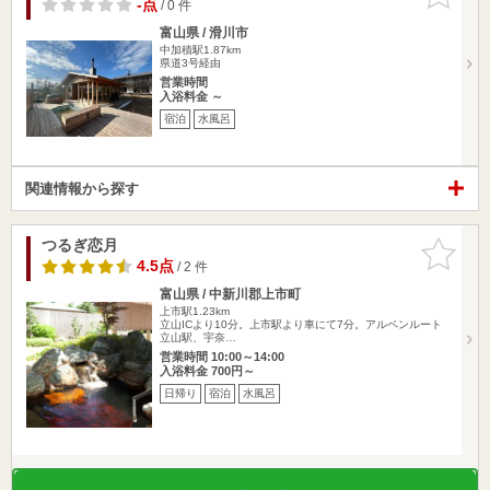
りに追加
-点
/ 0 件
富山県 / 滑川市
中加積駅1.87km
県道3号経由
営業時間
入浴料金 ～
宿泊
水風呂
関連情報から探す
つるぎ恋月
お気に入
りに追加
4.5点
/ 2 件
富山県 / 中新川郡上市町
上市駅1.23km
立山ICより10分。上市駅より車にて7分。アルペンルート
立山駅、宇奈…
営業時間 10:00～14:00
入浴料金 700円～
日帰り
宿泊
水風呂