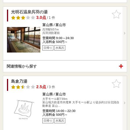
光明石温泉呉羽の湯
お気に入
りに追加
3.0点
/ 1 件
富山県 / 富山市
呉羽駅657m
呉羽消防署前
営業時間 9:00～24:30
入浴料金 500円～
日帰り
水風呂
関連情報から探す
島倉乃湯
お気に入
りに追加
2.5点
/ 3 件
富山県 / 富山市
大手モール駅739m
富山地方鉄道市内電車 大手モール駅より徒歩約12分北陸自
動車道 富山…
営業時間 14:00～22:30
入浴料金 500円～
日帰り
水風呂