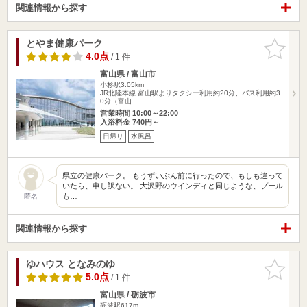
関連情報から探す
とやま健康パーク
お気に入
りに追加
4.0点
/ 1 件
富山県 / 富山市
小杉駅3.05km
JR北陸本線 富山駅よりタクシー利用約20分、バス利用約3
0分（富山…
営業時間 10:00～22:00
入浴料金 740円～
日帰り
水風呂
県立の健康パーク。 もうずいぶん前に行ったので、もしも違って
いたら、申し訳ない。 大沢野のウインディと同じような、プール
も…
匿名
関連情報から探す
ゆハウス となみのゆ
お気に入
りに追加
5.0点
/ 1 件
富山県 / 砺波市
砺波駅617m