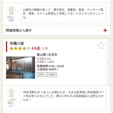
お風呂の種類が多くて、露天風呂、炭酸泉、薬湯、マッサージ風
呂、寝湯、スチーム部屋など充実してる✨ レストランのメニュー
も…
50代～
女性
関連情報から探す
有磯の湯
お気に入
りに追加
4.0点
/ 1 件
富山県 / 氷見市
氷見駅134m
氷見駅より徒歩
営業時間 9:00～23:00
入浴料金 500円～
日帰り
水風呂
JR氷見駅のすぐ近くにも関わらず、大きな駐車場に料金徴収ゲー
ト等は有りませんでした。都心に作られる温泉施設とは異なる大
らか…
～10代
指定し
ない