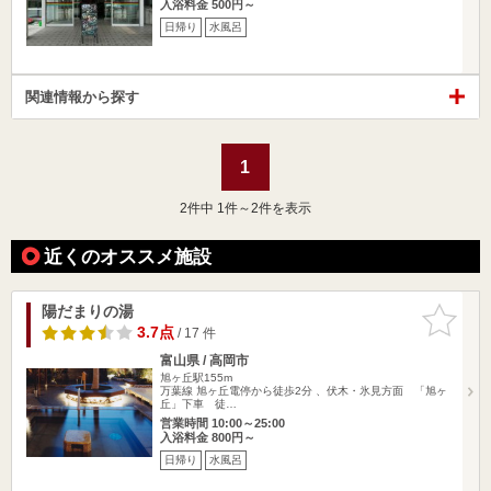
入浴料金 500円～
日帰り
水風呂
関連情報から探す
1
2
件中 1件～2件を表示
近くのオススメ施設
陽だまりの湯
お気に入
りに追加
3.7点
/ 17 件
富山県 / 高岡市
旭ヶ丘駅155m
万葉線 旭ヶ丘電停から徒歩2分 、伏木・氷見方面 「旭ヶ
丘」下車 徒…
営業時間 10:00～25:00
入浴料金 800円～
日帰り
水風呂