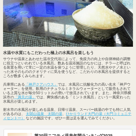
水温や水質にもこだわった極上の水風呂を楽しもう
サウナや温泉とあわせた温冷交代浴によって、免疫力の向上や自律神経の調整
に役立つといわれている水風呂。数ある温浴施設のなかには、チラ―と呼ばれ
る装置を用いて常に一定の水温を保つように管理したり、天然水やナノ水とい
った水そのもののクオリティに気を使うなど、こだわりの水風呂を提供すると
ころが数多くみられます。
兵庫県にある
「神戸クアハウス」
では、水風呂に抗酸化力の高い名水「神戸ウ
ォーター」を使用。飲用のナチュラルミネラルウォーターとして販売もされて
いる上質な水が毎分50リットルの勢いで放流されています。また、神奈川県横
浜市の
「満天の湯」
では、爽快感のある「ミント水風呂」という一風変わった
水風呂が楽しめます。
射水市の水風呂が楽しめる温泉、日帰り温泉、スーパー銭湯の中でも特に人気
があるのは、
太閤山温泉 太閤の湯
、
ひかりランド大門の湯（大門コミュニテ
ィセントー）
などの施設です。ぜひ一度は足を運んでみてください。
第20回ニフティ温泉年間ランキング2025