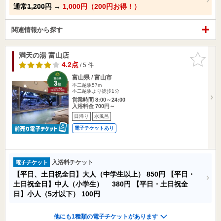
通常
1,200円
→
1,000円（200円お得！）
関連情報から探す
満天の湯 富山店
お気に入
りに追加
4.2点
/ 5 件
富山県 / 富山市
不二越駅57m
不二越駅より徒歩1分
営業時間 8:00～24:00
入浴料金 700円～
日帰り
水風呂
電子チケットあり
入浴料チケット
電子チケット
【平日、土日祝全日】大人（中学生以上）
850円
【平日・
土日祝全日】中人（小学生）
380円
【平日・土日祝全
日】小人（5才以下）
100円
他にも1種類の電子チケットがあります