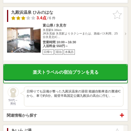
九殿浜温泉 ひみのはな
お気に入
りに追加
3.4点
/ 6 件
富山県 / 氷見市
氷見駅9.36km
JR氷見線 氷見駅よりタクシーまたは、路線バス利用、25
分氷見北IC…
営業時間 10:00～16:30
入浴料金 550円～
日帰り
宿泊
水風呂
楽天トラベルの宿泊プランを見る
日帰りでも設備が整った九殿浜温泉の湯宿 能越自動車道の灘浦IC
から、車で約5分。能登半島国定公園九殿浜の高台に佇む、…
50代～
男性
関連情報から探す
あいらぶ湯
お気に入