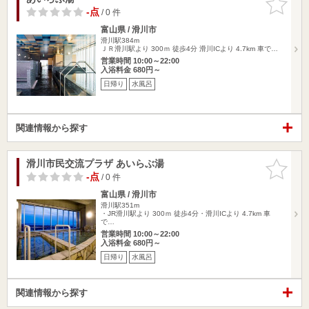
りに追加
-点
/ 0 件
富山県 / 滑川市
滑川駅384m
ＪＲ滑川駅より 300ｍ 徒歩4分 滑川ICより 4.7km 車で…
営業時間 10:00～22:00
入浴料金 680円～
日帰り
水風呂
関連情報から探す
滑川市民交流プラザ あいらぶ湯
お気に入
りに追加
-点
/ 0 件
富山県 / 滑川市
滑川駅351m
・JR滑川駅より 300ｍ 徒歩4分・滑川ICより 4.7km 車
で…
営業時間 10:00～22:00
入浴料金 680円～
日帰り
水風呂
関連情報から探す