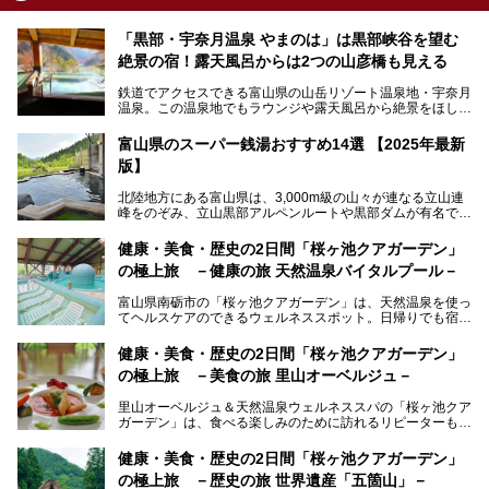
「黒部・宇奈月温泉 やまのは」は黒部峡谷を望む
絶景の宿！露天風呂からは2つの山彦橋も見える
鉄道でアクセスできる富山県の山岳リゾート温泉地・宇奈月
温泉。この温泉地でもラウンジや露天風呂から絶景をほしい
ままにする絶好の地に建つ宿がORIX HOTELS & RESORTS
の「黒部・宇奈月温泉 やまのは」。
富山県のスーパー銭湯おすすめ14選 【2025年最新
版】
自慢の眺望、温泉、居心地の良い客室、ビュッフェ式の食事
など、実際に泊まってみた体験を中心に詳しく紹介しちゃい
北陸地方にある富山県は、3,000m級の山々が連なる立山連
ます。日常から少し離れて、山懐で自然に癒されたいと思う
峰をのぞみ、立山黒部アルペンルートや黒部ダムが有名で
方にぴったりの温泉です。冬なら雪景色も絵になりますよ。
す。また、氷見港をはじめとする富山湾に揚がる、きときと
の（新鮮な）海の幸も見逃せません！
───
健康・美食・歴史の2日間「桜ヶ池クアガーデン」
提供元：オリックス・ホテルマネジメント株式会社【PR】
の極上旅 －健康の旅 天然温泉バイタルプール－
北陸新幹線が開業し、実は東京からも2時間ほどでアクセス
この記事は黒部・宇奈月温泉 やまのはのPR記事です。
できる富山県の、おすすめスーパー銭湯をご紹介します。質
富山県南砺市の「桜ヶ池クアガーデン」は、天然温泉を使っ
のいい天然温泉が豊富で、すぐにでも出かけたくなる施設が
てヘルスケアのできるウェルネススポット。日帰りでも宿泊
満載ですよ。
でも天然温泉バイタルプールやサウナ、露天風呂を利用でき
るので、ゆったり楽しみながら美しく健康に。
健康・美食・歴史の2日間「桜ヶ池クアガーデン」
の極上旅 －美食の旅 里山オーベルジュ－
そんな「桜ヶ池クアガーデン」の天然温泉バイタルプールと
大浴場・露天風呂を、宿泊して体験してきたので詳しくレポ
里山オーベルジュ＆天然温泉ウェルネススパの「桜ヶ池クア
ートしたいと思います。
ガーデン」は、食べる楽しみのために訪れるリピーターも多
い温泉です。館内のレストラン「ジョウハナーレ」では、
月、水はフレンチ、火、木は和食、土日はその両方がランチ
健康・美食・歴史の2日間「桜ヶ池クアガーデン」
とディナーで味わえます。オリジナルのスイーツも評判で
の極上旅 －歴史の旅 世界遺産「五箇山」－
す。