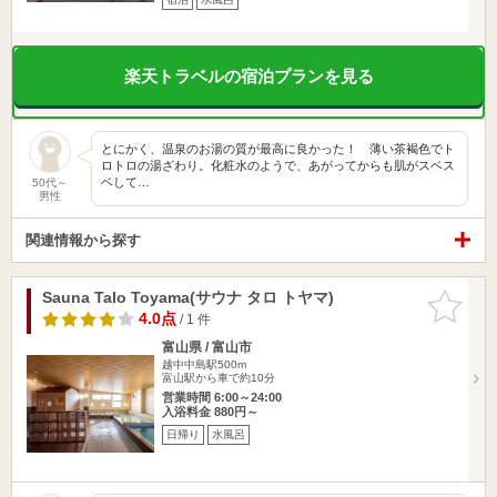
楽天トラベルの宿泊プランを見る
とにかく、温泉のお湯の質が最高に良かった！ 薄い茶褐色でト
ロトロの湯ざわり。化粧水のようで、あがってからも肌がスベス
ベして…
50代～
男性
関連情報から探す
Sauna Talo Toyama(サウナ タロ トヤマ)
お気に入
りに追加
4.0点
/ 1 件
富山県 / 富山市
越中中島駅500m
富山駅から車で約10分
営業時間 6:00～24:00
入浴料金 880円～
日帰り
水風呂