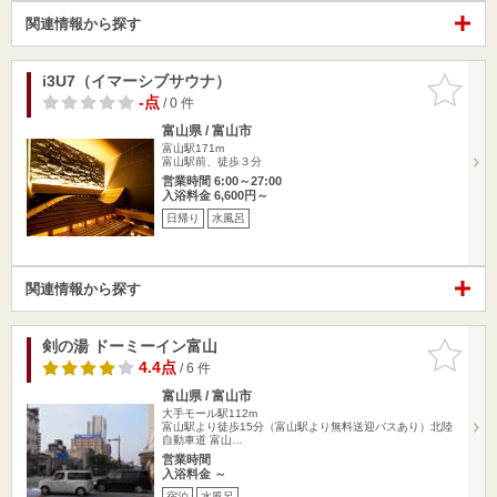
関連情報から探す
i3U7（イマーシブサウナ）
お気に入
りに追加
-点
/ 0 件
富山県 / 富山市
富山駅171m
富山駅前、徒歩３分
営業時間 6:00～27:00
入浴料金 6,600円～
日帰り
水風呂
関連情報から探す
剣の湯 ドーミーイン富山
お気に入
りに追加
4.4点
/ 6 件
富山県 / 富山市
大手モール駅112m
富山駅より徒歩15分（富山駅より無料送迎バスあり）北陸
自動車道 富山…
営業時間
入浴料金 ～
宿泊
水風呂