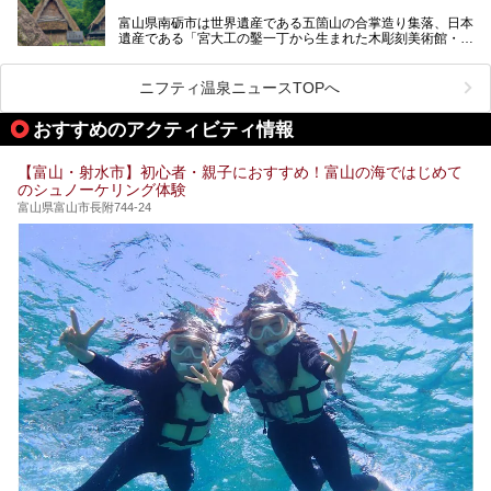
富山県南砺市は世界遺産である五箇山の合掌造り集落、日本
そんな「桜ヶ池クアガーデン」に宿泊して、食を満喫してき
遺産である「宮大工の鑿一丁から生まれた木彫刻美術館・井
たのでじっくりご紹介します！
波」、ユネスコ無形文化遺産 城端曳山祭で知られる越中の
小京都・城端と、とても魅力的な観光スポットがたくさんあ
ります。
ニフティ温泉ニュースTOPへ
城端の郊外に建つ里山オーベルジュ＆温泉ウェルネススパ
おすすめのアクティビティ情報
「桜ヶ池クアガーデン」に泊まって、歴史の旅にお出かけし
てみませんか？
【富山・射水市】初心者・親子におすすめ！富山の海ではじめて
のシュノーケリング体験
富山県富山市長附744-24