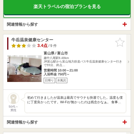
楽天トラベルの宿泊プランを見る
関連情報から探す
牛岳温泉健康センター
お気に入
りに追加
3.4点
/ 9 件
富山県 / 富山市
越中八尾駅6.48km
JR富山駅から富山地方鉄道バス牛岳温泉健康センター行き
で55分、終点…
営業時間 10:00～21:00
入浴料金 750円～
日帰り
水風呂
初めて行きましたが温泉は最高でサウナも快適でした。温度も僕
に丁度良かったです。Wi-Fiが無かったのは残念かなぁ。 食事…
50代～
男性
関連情報から探す