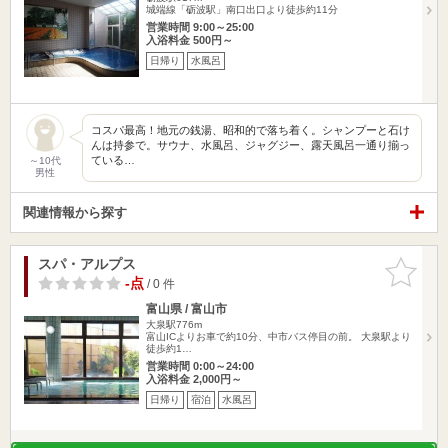
城端線「砺波駅」南口出口より徒歩約11分
営業時間 9:00～25:00
入浴料金 500円～
日帰り
水風呂
コスパ最高！地元の銭湯、昭和的で落ち着く。シャンプーと石け
んは持参で。サウナ、水風呂、ジャグジー、露天風呂一通り揃っ
ている…
～10代
男性
関連情報から探す
スパ・アルプス
お気に入
りに追加
-点
/ 0 件
富山県 / 富山市
大泉駅776m
富山ICよりお車で約10分、中市バス停目の前。 大泉駅より
徒歩約1…
営業時間 0:00～24:00
入浴料金 2,000円～
日帰り
宿泊
水風呂