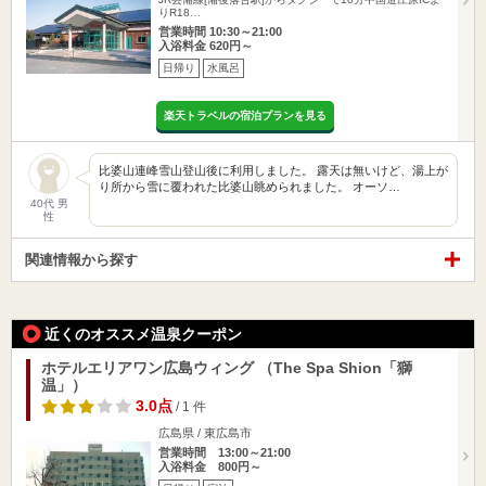
りR18…
営業時間 10:30～21:00
入浴料金 620円～
日帰り
水風呂
楽天トラベルの宿泊プランを見る
比婆山連峰雪山登山後に利用しました。 露天は無いけど、湯上が
り所から雪に覆われた比婆山眺められました。 オーソ…
40代 男
性
関連情報から探す
近くのオススメ温泉クーポン
ホテルエリアワン広島ウィング （The Spa Shion「獅
温」）
3.0点
/ 1 件
広島県 / 東広島市
営業時間 13:00～21:00
入浴料金 800円～