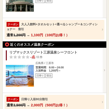
日帰り
宿泊
大人入館料+タオルセット+選べるシャンプー＆コンディシ
クーポン
ョナー 割引
通常
1,200円
→
1,100円（100円お得！）
近くのオススメ温泉クーポン
リブマックスリゾート三原温泉シーフロント
-点
/ 0 件
広島県 / 三原市
営業時間 8:00～24:00
入浴料金 1,200円～
日帰り
宿泊
日帰り入浴90分割引
クーポン
通常
2,500円
→
2,000円（500円お得！）