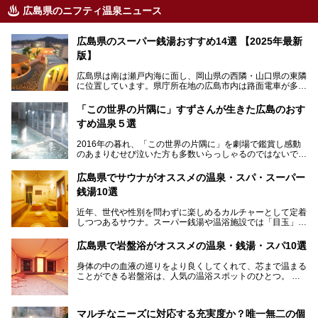
広島県のニフティ温泉ニュース
広島県のスーパー銭湯おすすめ14選 【2025年最新
版】
広島県は南は瀬戸内海に面し、岡山県の西隣・山口県の東隣
に位置しています。県庁所在地の広島市内は路面電車が多数
走る風景でも知られています。
厳島神社と原爆ドームの2つの世界文化遺産があり、年間を
「この世界の片隅に」すずさんが生きた広島のおす
通して多数の観光客が訪れます。工業都市として栄えた呉市
すめ温泉５選
や、坂の町・尾道市など、ゆっくり訪れたい町や観光スポッ
トがいっぱいの魅力的な県です。全国生産量1位のかきやレ
2016年の暮れ、「この世界の片隅に」を劇場で鑑賞し感動
モン、全国にファンが多い広島風お好み焼きなどのグルメも
のあまりむせび泣いた方も多数いらっしゃるのではないでし
充実。
ょうか。
温泉施設も多彩です。今回は、広島県でおすすめのスーパー
あの夏のヒロシマを生きた主人公すずさんの笑顔が、今もど
銭湯をご紹介します。
広島県でサウナがオススメの温泉・スパ・スーパー
こかに輝きつづけていることをふと思い浮かべます。
銭湯10選
そんな映画の舞台となった広島県呉市を中心に、広島のおす
すめ温泉施設をご紹介します！
近年、世代や性別を問わずに楽しめるカルチャーとして定着
しつつあるサウナ。スーパー銭湯や温浴施設では「目玉」と
して積極的にアピールしているお店も数多くあります。じん
わりと身体の内部を温めて発汗を促すサウナは、リフレッシ
広島県で岩盤浴がオススメの温泉・銭湯・スパ10選
ュ効果はもちろん、代謝が高まり健康や美容にも良い影響が
期待されます。今回はそんなサウナにこだわった、広島県内
身体の中の血液の巡りをより良くしてくれて、芯まで温まる
のオススメ温泉・銭湯・スパ10ヶ所を紹介させていただき
ことができる岩盤浴は、人気の温浴スポットのひとつ。
ます。
いつもよりも疲れた時や、心身共に癒されたい時にはおすす
めの場所です。
ここでは、温泉や銭湯と一緒に岩盤浴が楽しむことができ
マルチなニーズに対応する充実度か？唯一無二の個
る、広島県でオススメの温泉・銭湯・スパをご紹介していき