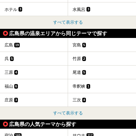
ホテル
水風呂
3
3
すべて表示する
広島県の温泉エリアから同じテーマで探す
広島
宮島
19
5
呉
竹原
5
2
三原
尾道
4
5
福山
帝釈峡
6
1
庄原
三次
3
4
すべて表示する
広島県の人気テーマから探す
宿泊
サウナ
165
117