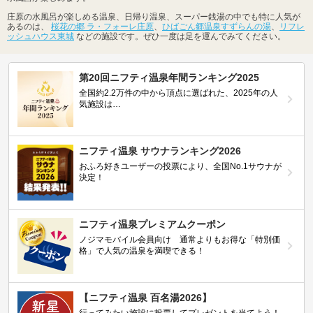
庄原の水風呂が楽しめる温泉、日帰り温泉、スーパー銭湯の中でも特に人気が
あるのは、
桜花の郷 ラ・フォーレ庄原
、
ひばごん郷温泉すずらんの湯
、
リフレ
ッシュハウス東城
などの施設です。ぜひ一度は足を運んでみてください。
第20回ニフティ温泉年間ランキング2025
全国約2.2万件の中から頂点に選ばれた、2025年の人
気施設は…
ニフティ温泉 サウナランキング2026
おふろ好きユーザーの投票により、全国No.1サウナが
決定！
ニフティ温泉プレミアムクーポン
ノジマモバイル会員向け 通常よりもお得な「特別価
格」で人気の温泉を満喫できる！
【ニフティ温泉 百名湯2026】
行ってみたい施設に投票してプレゼントを当てよう！