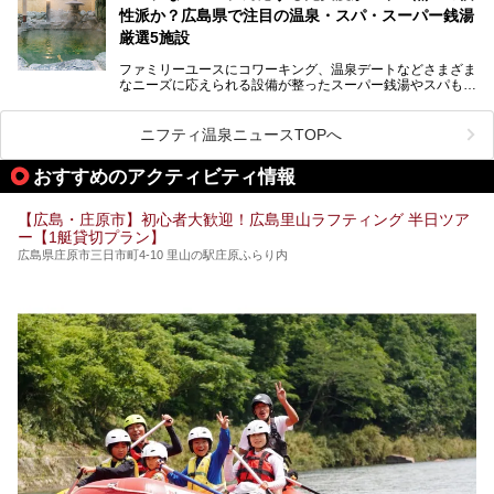
ます！
性派か？広島県で注目の温泉・スパ・スーパー銭湯
厳選5施設
ファミリーユースにコワーキング、温泉デートなどさまざま
なニーズに応えられる設備が整ったスーパー銭湯やスパも、
テーマに沿った世界観や息をのむようなオーシャンビューと
いった個性が魅力の温泉も、どちらも充実している広島県。
今回は、そんな広島県にある温浴施設のなかから、筆者が
ニフティ温泉ニュースTOPへ
「一度訪ねてみたい」と気になっている魅力的な施設を5件
ピックアップして紹介します。
おすすめのアクティビティ情報
※2021/07/30時点の情報です。
【広島・庄原市】初心者大歓迎！広島里山ラフティング 半日ツア
ー【1艇貸切プラン】
広島県庄原市三日市町4-10 里山の駅庄原ふらり内