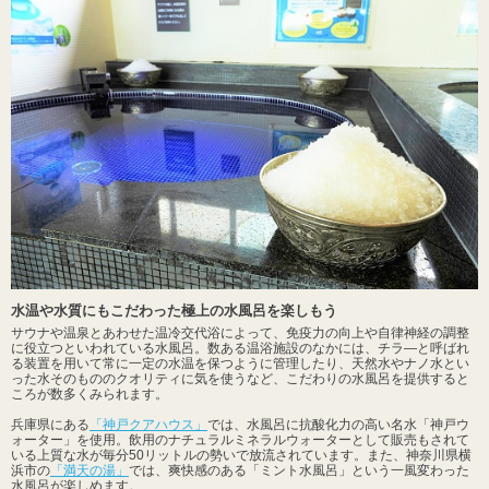
水温や水質にもこだわった極上の水風呂を楽しもう
サウナや温泉とあわせた温冷交代浴によって、免疫力の向上や自律神経の調整
に役立つといわれている水風呂。数ある温浴施設のなかには、チラ―と呼ばれ
る装置を用いて常に一定の水温を保つように管理したり、天然水やナノ水とい
った水そのもののクオリティに気を使うなど、こだわりの水風呂を提供すると
ころが数多くみられます。
兵庫県にある
「神戸クアハウス」
では、水風呂に抗酸化力の高い名水「神戸ウ
ォーター」を使用。飲用のナチュラルミネラルウォーターとして販売もされて
いる上質な水が毎分50リットルの勢いで放流されています。また、神奈川県横
浜市の
「満天の湯」
では、爽快感のある「ミント水風呂」という一風変わった
水風呂が楽しめます。