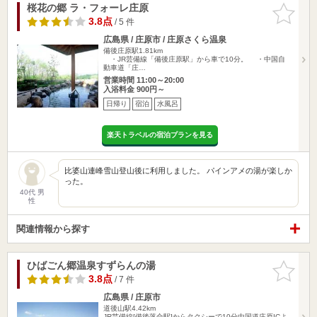
桜花の郷 ラ・フォーレ庄原
お気に入
りに追加
3.8点
/ 5 件
広島県 / 庄原市 / 庄原さくら温泉
備後庄原駅1.81km
・JR芸備線「備後庄原駅」から車で10分。 ・中国自
動車道「庄…
営業時間 11:00～20:00
入浴料金 900円～
日帰り
宿泊
水風呂
楽天トラベルの宿泊プランを見る
比婆山連峰雪山登山後に利用しました。 パインアメの湯が楽しか
った。
40代 男
性
関連情報から探す
ひばごん郷温泉すずらんの湯
お気に入
りに追加
3.8点
/ 7 件
広島県 / 庄原市
道後山駅4.42km
JR芸備線[備後落合駅]からタクシーで10分中国道庄原ICよ