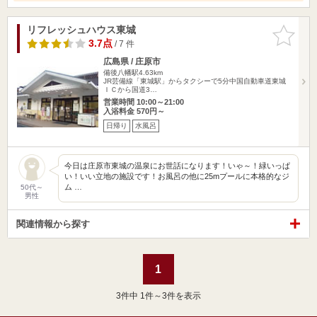
リフレッシュハウス東城
お気に入
りに追加
3.7点
/ 7 件
広島県 / 庄原市
備後八幡駅4.63km
JR芸備線「東城駅」からタクシーで5分中国自動車道東城
ＩＣから国道3…
営業時間 10:00～21:00
入浴料金 570円～
日帰り
水風呂
今日は庄原市東城の温泉にお世話になります！いゃ～！緑いっぱ
い！いい立地の施設です！お風呂の他に25mプールに本格的なジ
ム …
50代～
男性
関連情報から探す
1
3
件中 1件～3件を表示