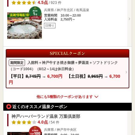
4.5点
/ 923 件
兵庫県 / 神戸市北区 / 有馬温泉
営業時間 10:00～22:00
入浴料金 2,750円～
日帰り
入館料＋神戸牛すき焼き御膳＋夢蒸楽＋ソフトドリンク
期間限定
（コード1004）（8/12～14は休日料金）
【平日】
8,745円
→
6,700円
【土日祝】
8,965円
→
6,700
円
他にも5種類のクーポンがあります
近くのオススメ温泉クーポン
神戸ハーバーランド温泉 万葉倶楽部
4.0点
/ 54 件
兵庫県 / 神戸市中央区
営業時間 0:00～24:00