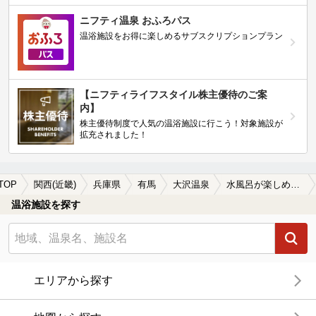
ニフティ温泉 おふろパス
温浴施設をお得に楽しめるサブスクリプションプラン
【ニフティライフスタイル株主優待のご案
内】
株主優待制度で人気の温浴施設に行こう！対象施設が
拡充されました！
TOP
関西(近畿)
兵庫県
有馬
大沢温泉
水風呂が楽しめる大沢温泉の温泉、日帰り温泉、スーパー銭湯おすすめ
温浴施設を探す
エリアから探す