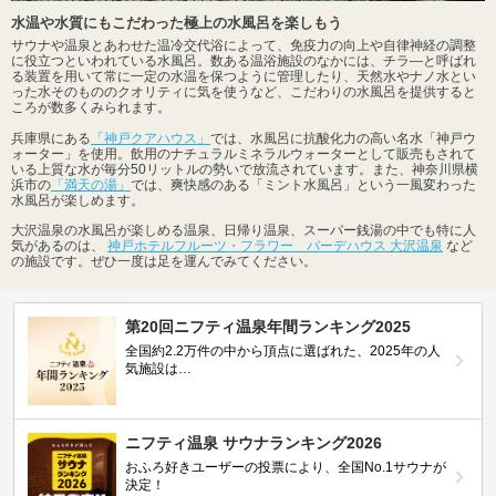
水温や水質にもこだわった極上の水風呂を楽しもう
サウナや温泉とあわせた温冷交代浴によって、免疫力の向上や自律神経の調整
に役立つといわれている水風呂。数ある温浴施設のなかには、チラ―と呼ばれ
る装置を用いて常に一定の水温を保つように管理したり、天然水やナノ水とい
った水そのもののクオリティに気を使うなど、こだわりの水風呂を提供すると
ころが数多くみられます。
兵庫県にある
「神戸クアハウス」
では、水風呂に抗酸化力の高い名水「神戸ウ
ォーター」を使用。飲用のナチュラルミネラルウォーターとして販売もされて
いる上質な水が毎分50リットルの勢いで放流されています。また、神奈川県横
浜市の
「満天の湯」
では、爽快感のある「ミント水風呂」という一風変わった
水風呂が楽しめます。
大沢温泉の水風呂が楽しめる温泉、日帰り温泉、スーパー銭湯の中でも特に人
気があるのは、
神戸ホテルフルーツ・フラワー バーデハウス 大沢温泉
など
の施設です。ぜひ一度は足を運んでみてください。
第20回ニフティ温泉年間ランキング2025
全国約2.2万件の中から頂点に選ばれた、2025年の人
気施設は…
ニフティ温泉 サウナランキング2026
おふろ好きユーザーの投票により、全国No.1サウナが
決定！