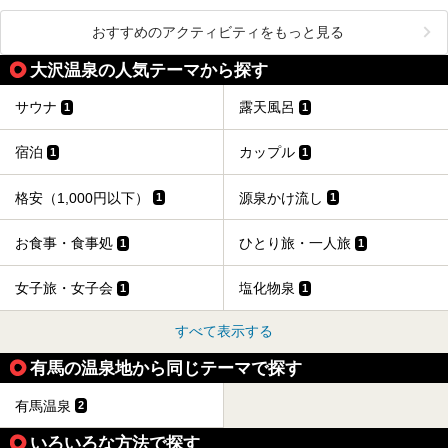
おすすめのアクティビティをもっと見る
大沢温泉の人気テーマから探す
サウナ
露天風呂
1
1
宿泊
カップル
1
1
格安（1,000円以下）
源泉かけ流し
1
1
お食事・食事処
ひとり旅・一人旅
1
1
女子旅・女子会
塩化物泉
1
1
すべて表示する
有馬の温泉地から同じテーマで探す
有馬温泉
2
いろいろな方法で探す