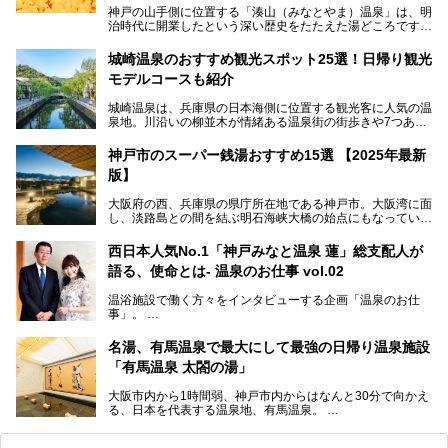
神戸の山手側に位置する「湊山（みなとやま）温泉」は、明
治時代に開業したという深い歴史をたたえた湯どころです。
そんな長寿の温泉が今、話題となっています。理由は湯船い
っぱいに浮かぶアヒルちゃん。さらに、ゆったりくつろげて
城崎温泉のおすすめ観光スポット25選！日帰り観光
コワーキングも可能な休憩スペースも人気に。斬新な企画や
モデルコースも紹介
設備で人々をアッと驚かせる湊山温泉の魅力をリポートしま
す。
城崎温泉は、兵庫県の日本海側に位置する観光客に人気の温
泉地。川沿いの柳並木が情緒ある温泉街の街歩きや7つある
外湯巡り、ロープウェイからの絶景、冬のカニ料理などで知
られています。鉄道の駅から温泉街が近く、歩いて回るのに
神戸市のスーパー銭湯おすすめ15選 【2025年最新
ちょうどよい規模で、日帰りでの訪問にもおすすめです。
版】
この記事では、城崎温泉と周辺の見どころから厳選した25
大阪府の西、兵庫県の県庁所在地である神戸市。大阪湾に面
の観光スポットをピックアップ。温泉やご当地グルメなどを
し、淡路島との間を結ぶ明石海峡大橋の始点にもなっていま
盛り込んだ日帰り観光モデルコースも紹介しているので、ぜ
す。古くから港町として栄え、異国情緒の残る異人館街や中
ひ参考にしてくださいね！
華街をはじめ、きらびやかに発展したハーバーランドなど、
西日本人気No.1「神戸みなと温泉 蓮」総支配人が
人気観光スポットもめじろ押しです。
語る、使命とは- 温泉のお仕事 vol.02
そして、温泉好きの視点から見ると、神戸市といえば何とい
っても「有馬温泉」。日本三古湯の一角をなす、歴史ある名
温浴施設で働く方々をインタビューする企画「温泉のお仕
湯です。そのお湯をリーズナブルに体験できる健康ランドや
事」。
スーパー銭湯があったら……。今回はそんな希望に沿う施設
第2弾はニフティ温泉年間ランキング2018で全国総合ランキ
も含め、おすすめのスパ銭をピックアップしてご紹介してい
ング西日本1位、2年連続「ベストオブ宿泊賞」に輝いた
きます！
名湯、有馬温泉で最大にして最強の日帰り温泉施設
「神戸みなと温泉 蓮」の魅力に迫りました！
「有馬温泉 太閤の湯」
大阪市内から1時間弱、神戸市内からはなんと30分で向かえ
る、日本を代表する温泉地、有馬温泉。
そのなかでも最大の規模を誇る「有馬温泉 太閤の湯」は、
有名な「金泉」と「銀泉」に加え、人工のの炭酸泉まで楽し