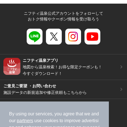
ニフティ温泉公式アカウントをフォローして
おトク情報やクーポン情報を受け取ろう
ニフティ温泉アプリ
地図から温泉検索！お得な限定クーポンも！
今すぐダウンロード！
ご意見ご要望 ・お問い合わせ
施設データの新規追加や修正依頼もこちらから
スマートフォン
/
PC
加盟店募集（資料請求）
広告出稿のご案内
By using our services, you agree that we and
our
partners
use cookies to improve advertisi
利用規約
ライフスタイルMEMBERS+規約