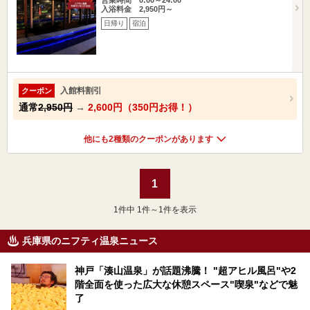
入浴料金 2,950円～
日帰り
宿泊
入館料割引
クーポン
通常
2,950円
→
2,600円（350円お得！）
他にも2種類のクーポンがあります
1
1
件中 1件～1件を表示
兵庫県のニフティ温泉ニュース
神戸「湊山温泉」が話題沸騰！ "超アヒル風呂"や2
階全面を使った広大な休憩スペース"喫泉"などで魅
了