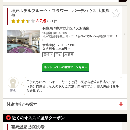
神戸ホテルフルーツ・フラワー バーデハウス 大沢温
お気に入
泉
りに追加
3.7点
/ 39 件
兵庫県 / 神戸市北区 / 大沢温泉
道場南口駅3.07km
神戸電鉄岡場駅よりバス15分ﾌﾙｰﾂﾌﾗﾜｰﾊﾟｰｸ停留所下車、J
R…
営業時間 12:00～23:00
入浴料金 1,200円～
日帰り
宿泊
水風呂
楽天トラベルの宿泊プランを見る
子供たちにバーベキュー行こうと誘い実は当然温泉目当てです
（笑）内風呂はなんの取りえの無い白湯ですが、露天風呂は見事
な金泉で…
匿名
関連情報から探す
近くのオススメ温泉クーポン
有馬温泉 太閤の湯