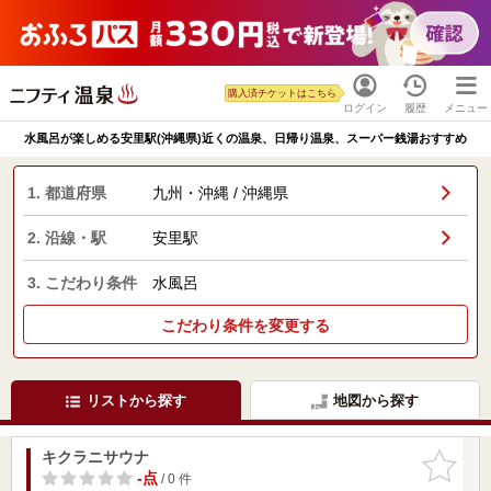
購入済チケットはこちら
ログイン
履歴
メニュー
水風呂が楽しめる安里駅(沖縄県)近くの温泉、日帰り温泉、スーパー銭湯おすすめ
1. 都道府県
九州・沖縄 / 沖縄県
2. 沿線・駅
安里駅
3. こだわり条件
水風呂
こだわり条件を変更する
リストから探す
地図から探す
キクラニサウナ
お気に入
りに追加
-点
/ 0 件