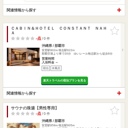
関連情報から探す
ＣＡＢＩＮ＆ＨＯＴＥＬ ＣＯＮＳＴＡＮＴ ＮＡＨ
お気に入
Ａ
りに追加
-点
/ 0 件
沖縄県 / 那覇市
安里駅802m
牧志駅622m
那覇空港より車で20分 ゆいレール牧志駅から徒歩8分
営業時間
入浴料金 ～
宿泊
水風呂
楽天トラベルの宿泊プランを見る
関連情報から探す
サウナの珠湯【男性専用】
お気に入
りに追加
-点
/ 0 件
沖縄県 / 那覇市
安里駅859m
牧志駅605m