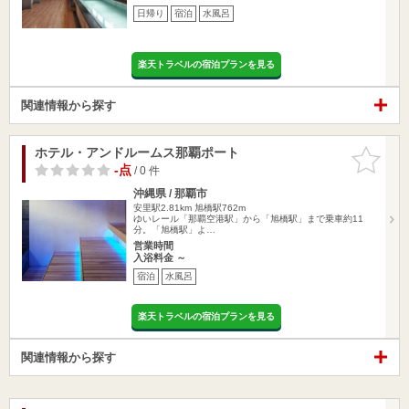
日帰り
宿泊
水風呂
楽天トラベルの宿泊プランを見る
関連情報から探す
ホテル・アンドルームス那覇ポート
お気に入
りに追加
-点
/ 0 件
沖縄県 / 那覇市
安里駅2.81km
旭橋駅762m
ゆいレール「那覇空港駅」から「旭橋駅」まで乗車約11
分。「旭橋駅」よ…
営業時間
入浴料金 ～
宿泊
水風呂
楽天トラベルの宿泊プランを見る
関連情報から探す