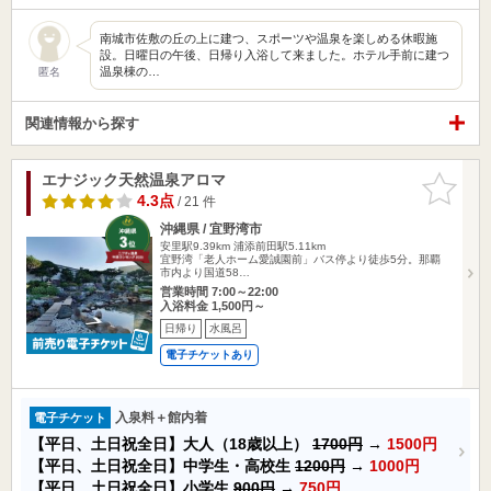
南城市佐敷の丘の上に建つ、スポーツや温泉を楽しめる休暇施
設。日曜日の午後、日帰り入浴して来ました。ホテル手前に建つ
温泉棟の…
匿名
関連情報から探す
エナジック天然温泉アロマ
お気に入
りに追加
4.3点
/ 21 件
沖縄県 / 宜野湾市
安里駅9.39km
浦添前田駅5.11km
宜野湾「老人ホーム愛誠園前」バス停より徒歩5分。那覇
市内より国道58…
営業時間 7:00～22:00
入浴料金 1,500円～
日帰り
水風呂
電子チケットあり
入泉料＋館内着
電子チケット
【平日、土日祝全日】大人（18歳以上）
1700円
→
1500円
【平日、土日祝全日】中学生・高校生
1200円
→
1000円
【平日、土日祝全日】小学生
900円
→
750円