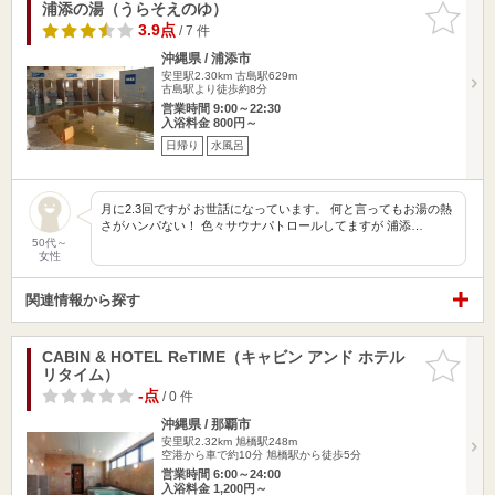
浦添の湯（うらそえのゆ）
お気に入
りに追加
3.9点
/ 7 件
沖縄県 / 浦添市
安里駅2.30km
古島駅629m
古島駅より徒歩約8分
営業時間 9:00～22:30
入浴料金 800円～
日帰り
水風呂
月に2.3回ですが お世話になっています。 何と言ってもお湯の熱
さがハンパない！ 色々サウナパトロールしてますが 浦添…
50代～
女性
関連情報から探す
CABIN & HOTEL ReTIME（キャビン アンド ホテル
お気に入
リタイム）
りに追加
-点
/ 0 件
沖縄県 / 那覇市
安里駅2.32km
旭橋駅248m
空港から車で約10分 旭橋駅から徒歩5分
営業時間 6:00～24:00
入浴料金 1,200円～