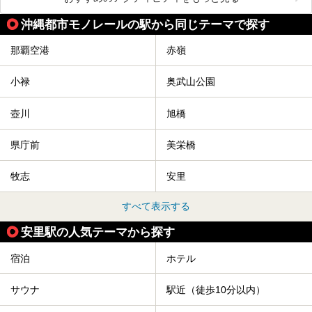
沖縄都市モノレールの駅から同じテーマで探す
那覇空港
赤嶺
小禄
奥武山公園
壺川
旭橋
県庁前
美栄橋
牧志
安里
すべて表示する
安里駅の人気テーマから探す
宿泊
ホテル
サウナ
駅近（徒歩10分以内）