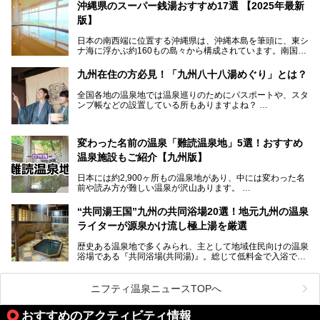
位を獲得し、平日・土日にかかわらず多くの常連客や温泉フ
沖縄県のスーパー銭湯おすすめ17選 【2025年最新
ァンが訪れます。
版】
とりわけ貸切湯はお湯の良さに定評があり、コアな温泉ファ
日本の南西端に位置する沖縄県は、沖縄本島を筆頭に、東シ
ンに注目される存在。今回は貸切湯にスポットを当て、その
ナ海に浮かぶ約160もの島々から構成されています。南国な
魅力を徹底解説します。
らではの温暖な気候、カラフルな魚が泳ぐ美しい海、手付か
ずの豊かな自然、独自の歴史や文化など、多くの人を惹きつ
九州在住の方必見！「九州八十八湯めぐり」とは？
けてやまない魅力あふれる観光県です。
全国各地の温泉地では温泉巡りのためにパスポートや、スタ
そんな沖縄県のスーパー銭湯には、ホテル併設などリゾート
ンプ帳などの設置している所もありますよね？
と同時に楽しめる施設が多くあります。日帰りでも旅行気分
その中でも九州には、九州各県の有名な温泉地を巡るための
を味わえる、沖縄のスーパー銭湯をご紹介します。
「九州八十八湯めぐり」があるんです。
九州を回って歩くのはなかなか大変ですが、九州で温泉好き
変わった名前の温泉「難読温泉地」5選！おすすめ
な方ならぜひ参加してみたいスタンプラリーでしょう。
温泉施設もご紹介【九州版】
日本には約2,900ヶ所もの温泉地があり、中には変わった名
前や読み方が難しい温泉が沢山あります。
そこで日本各地にある「難読温泉地」を、地域ごとにクイズ
“共同湯王国”九州の共同浴場20選！地元九州の温泉
形式でご紹介。第５回目(最終回)である今回は、九州地方の
ライターが源泉かけ流し極上湯を厳選
難読温泉地をピックアップしました。
また、各温泉地のおすすめ温泉施設も併せてご紹介します。
歴史ある温泉地で多くみられ、主として地域住民向けの温泉
浴場である『共同浴場(共同湯)』。総じて低料金で入浴で
いくつ読めるか、ぜひチャレンジしてみて下さいね！
き、観光的側面よりも生活のためのお風呂の要素が強い点が
特徴です。
共同浴場は全国各地の温泉地にありますが、特に九州地方は
ニフティ温泉ニュースTOPへ
共同湯文化が古くから発展し、質・量ともに大変充実。九州
は“共同湯王国”といっても決して過言では無いでしょう。
おすすめのアクティビティ情報
今回は地元在住の九州の温泉ライターである筆者が過去入浴