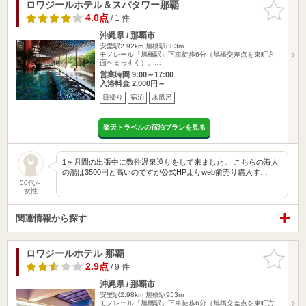
ロワジールホテル＆スパタワー那覇
お気に入
りに追加
4.0点
/ 1 件
沖縄県 / 那覇市
安里駅2.92km
旭橋駅883m
モノレール「旭橋駅」下車徒歩6分（旭橋交差点を東町方
面へまっすぐ）、…
営業時間 9:00～17:00
入浴料金 2,000円～
日帰り
宿泊
水風呂
楽天トラベルの宿泊プランを見る
1ヶ月間の出張中に数件温泉巡りをして来ました。 こちらの海人
の湯は3500円と高いのですが公式HPよりweb前売り購入す…
50代～
女性
関連情報から探す
ロワジールホテル 那覇
お気に入
りに追加
2.9点
/ 9 件
沖縄県 / 那覇市
安里駅2.98km
旭橋駅953m
モノレール「旭橋駅」下車徒歩6分（旭橋交差点を東町方