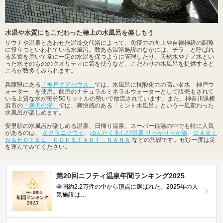
水温や水質にもこだわった極上の水風呂を楽しもう
サウナや温泉とあわせた温冷交代浴によって、免疫力の向上や自律神経の調整
に役立つといわれている水風呂。数ある温浴施設のなかには、チラ―と呼ばれ
る装置を用いて常に一定の水温を保つように管理したり、天然水やナノ水とい
った水そのもののクオリティに気を使うなど、こだわりの水風呂を提供すると
ころが数多くみられます。
兵庫県にある
「神戸クアハウス」
では、水風呂に抗酸化力の高い名水「神戸ウ
ォーター」を使用。飲用のナチュラルミネラルウォーターとして販売もされて
いる上質な水が毎分50リットルの勢いで放流されています。また、神奈川県横
浜市の
「満天の湯」
では、爽快感のある「ミント水風呂」という一風変わった
水風呂が楽しめます。
安里駅の水風呂が楽しめる温泉、日帰り温泉、スーパー銭湯の中でも特に人気
があるのは、
キクラニサウナ
、
ゆんたくあしび温泉 りっかりっか湯
、
ＣＡＢＩ
Ｎ＆ＨＯＴＥＬ ＣＯＮＳＴＡＮＴ ＮＡＨＡ
などの施設です。ぜひ一度は足
を運んでみてください。
第20回ニフティ温泉年間ランキング2025
全国約2.2万件の中から頂点に選ばれた、2025年の人
気施設は…