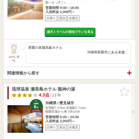
面へまっすぐ）、…
営業時間 9:00～18:00
入浴料金 2,000円～
日帰り
宿泊
水風呂
楽天トラベルの宿泊プランを見る
那覇の老舗高級ホテル
沖縄県那覇市にある老舗…
40代 男
性
関連情報から探す
琉球温泉 瀬長島ホテル 龍神の湯
お気に入
りに追加
4.3点
/ 13 件
沖縄県 / 豊見城市
安里駅7.07km
赤嶺駅2.71km
那覇空港から車で約10分
営業時間 6:00～24:00
入浴料金 2,000円～
日帰り
宿泊
水風呂