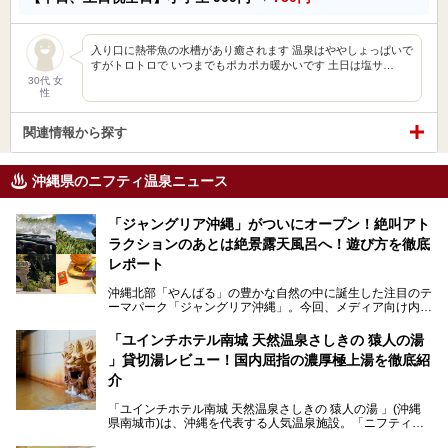
入り口に熱帯魚の水槽があり癒されます 温泉はややしょっぱいで
すがトロトロで いつまでもポカポカ暖かいです 土日は塩サ…
30代 女
性
関連情報から探す
沖縄県のニフティ温泉ニュース
「ジャングリア沖縄」がついにオープン！絶叫アト
ラクションのあとは絶景露天風呂へ！遊び方を徹底
レポート
沖縄北部「やんばる」の豊かな自然の中に誕生した注目のテ
ーマパーク「ジャングリア沖縄」。今回、メディア向け内覧
会に参加する機会をいただきました！この記事では、ジャン
グリアの全貌をお届けすべく、見どころや料金、アクセス方
「ユインチホテル南城 天然温泉さしきの 猿人の湯
法まで徹底解説していきます。
」貸切湯レビュー！国内屈指の濃厚極上湯を徹底紹
介
「ユインチホテル南城 天然温泉さしきの 猿人の湯 」(沖縄
県南城市)は、沖縄を代表する人気温泉施設。「ニフティ温
泉 年間ランキング 2024」の九州・沖縄エリア総合にて第1