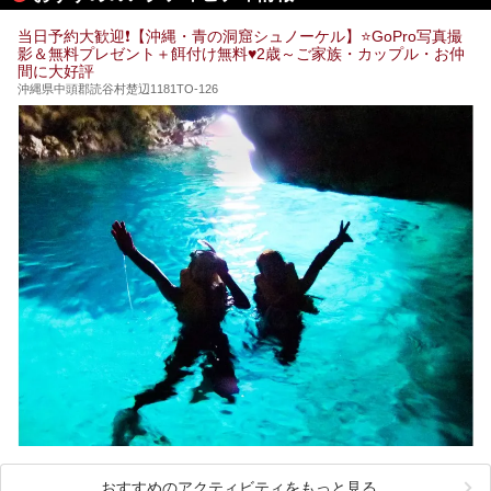
した中から、源泉かけ流しと泉質の良さにこだわって九州の
共同浴場を20施設厳選。入浴マナーを守りながら、ぜひ湯
当日予約大歓迎❗【沖縄・青の洞窟シュノーケル】⭐GoPro写真撮
めぐりの参考にされてみて下さい！
影＆無料プレゼント＋餌付け無料♥️2歳～ご家族・カップル・お仲
間に大好評
沖縄県中頭郡読谷村楚辺1181TO-126
おすすめのアクティビティをもっと見る