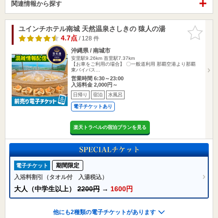
関連情報から探す
ユインチホテル南城 天然温泉さしきの 猿人の湯
お気に入
りに追加
4.7点
/ 128 件
沖縄県 / 南城市
安里駅9.26km
首里駅7.37km
【お車をご利用の場合】 〇一般道利用 那覇空港より那覇
東バイパス…
営業時間 6:30～23:00
入浴料金 2,000円～
日帰り
宿泊
水風呂
電子チケットあり
楽天トラベルの宿泊プランを見る
期間限定
電子チケット
入浴料割引（タオル付 入湯税込）
大人（中学生以上）
2200円
→
1600円
他にも2種類の電子チケットがあります