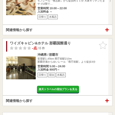
モノレール『牧志駅』から徒歩約１１分 大衆キッチンたま
や の2階で…
営業時間 10:00～22:00
入浴料金 ～
日帰り
水風呂
関連情報から探す
ワイズキャビン&ホテル 那覇国際通り
お気に入
りに追加
-点
/ 0 件
沖縄県 / 那覇市
安里駅1.45km
県庁前駅210m
那覇空港からゆいレール「県庁前駅」より徒歩3分
営業時間 5:00～24:00
入浴料金 800円～
日帰り
宿泊
水風呂
楽天トラベルの宿泊プランを見る
関連情報から探す