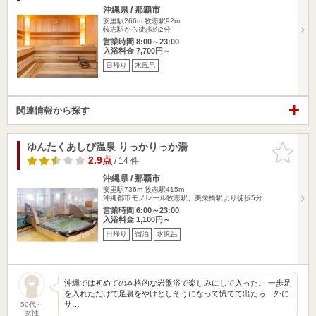
沖縄県 / 那覇市
安里駅266m
牧志駅92m
牧志駅から徒歩約2分
営業時間 8:00～23:00
入浴料金 7,700円～
日帰り
水風呂
関連情報から探す
ゆんたくあしび温泉 りっかりっか湯
お気に入
りに追加
2.9点
/ 14 件
沖縄県 / 那覇市
安里駅736m
牧志駅415m
沖縄都市モノレール牧志駅、美栄橋駅より徒歩5分
営業時間 6:00～23:00
入浴料金 1,100円～
日帰り
宿泊
水風呂
沖縄では初めての本格的な岩盤浴で楽しみにして入った。 一歩足
を入れただけで足裏をやけどしそうになって慌てて出たら 外に
サ…
50代～
女性