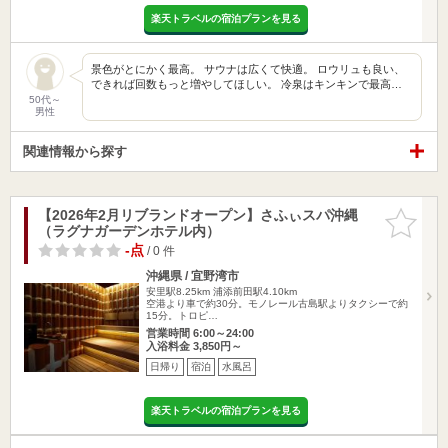
楽天トラベルの宿泊プランを見る
景色がとにかく最高。 サウナは広くて快適。 ロウリュも良い、
できれば回数もっと増やしてほしい。 冷泉はキンキンで最高…
50代～
男性
関連情報から探す
【2026年2月リブランドオープン】さふぃスパ沖縄
お気に入
（ラグナガーデンホテル内）
りに追加
-点
/ 0 件
沖縄県 / 宜野湾市
安里駅8.25km
浦添前田駅4.10km
空港より車で約30分。モノレール古島駅よりタクシーで約
15分。トロピ…
営業時間 6:00～24:00
入浴料金 3,850円～
日帰り
宿泊
水風呂
楽天トラベルの宿泊プランを見る