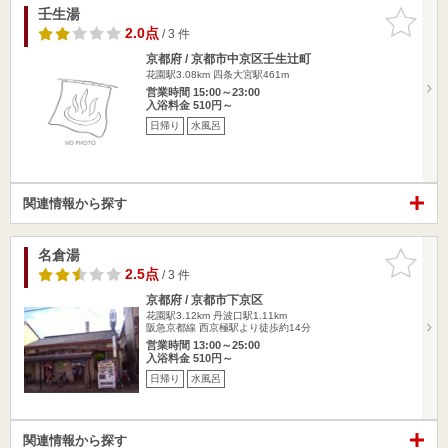
壬生湯
お気に入
りに追加
2.0点
/ 3 件
京都府 / 京都市中京区壬生辻町
花園駅3.08km
四条大宮駅461m
営業時間 15:00～23:00
入浴料金 510円～
日帰り
水風呂
関連情報から探す
名倉湯
お気に入
りに追加
2.5点
/ 3 件
京都府 / 京都市下京区
花園駅3.12km
丹波口駅1.11km
阪急京都線 西京極駅より徒歩約14分
営業時間 13:00～25:00
入浴料金 510円～
日帰り
水風呂
関連情報から探す