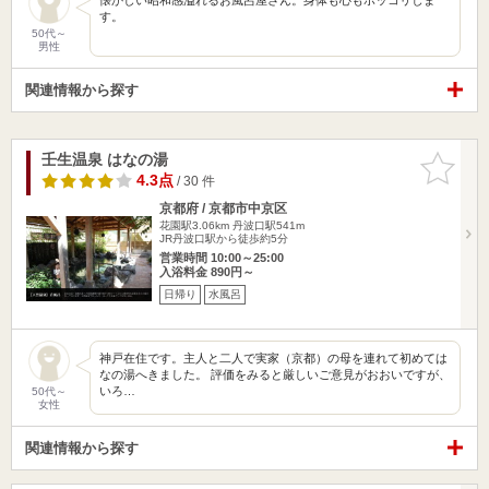
す。
50代～
男性
関連情報から探す
壬生温泉 はなの湯
お気に入
りに追加
4.3点
/ 30 件
京都府 / 京都市中京区
花園駅3.06km
丹波口駅541m
JR丹波口駅から徒歩約5分
営業時間 10:00～25:00
入浴料金 890円～
日帰り
水風呂
神戸在住です。主人と二人で実家（京都）の母を連れて初めては
なの湯へきました。 評価をみると厳しいご意見がおおいですが、
いろ…
50代～
女性
関連情報から探す