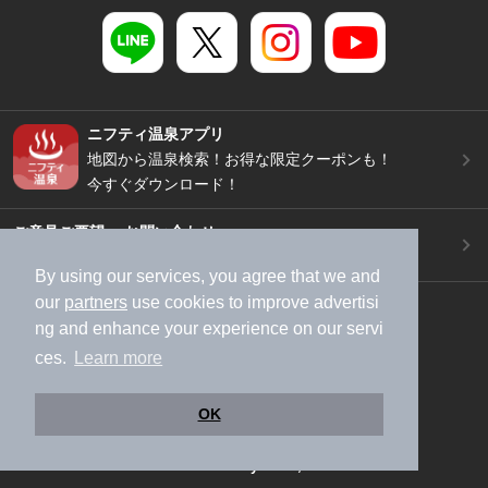
ニフティ温泉アプリ
地図から温泉検索！お得な限定クーポンも！
今すぐダウンロード！
ご意見ご要望 ・お問い合わせ
施設データの新規追加や修正依頼もこちらから
By using our services, you agree that we and
our
partners
use cookies to improve advertisi
スマートフォン
/
PC
ng and enhance your experience on our servi
加盟店募集（資料請求）
広告出稿のご案内
ces.
Learn more
利用規約
ライフスタイルMEMBERS+規約
特定商取引法に基づく表記
ヘルプ
採用情報
OK
運営会社
個人情報保護ポリシー
©NIFTY Lifestyle Co., Ltd.