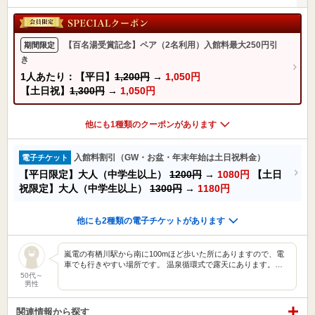
【百名湯受賞記念】ペア（2名利用）入館料最大250円引
期間限定
き
1人あたり：【平日】
1,200円
→
1,050円
【土日祝】
1,300円
→
1,050円
他にも1種類のクーポンがあります
入館料割引（GW・お盆・年末年始は土日祝料金）
電子チケット
【平日限定】大人（中学生以上）
1200円
→
1080円
【土日
祝限定】大人（中学生以上）
1300円
→
1180円
他にも2種類の電子チケットがあります
嵐電の有栖川駅から南に100mほど歩いた所にありますので、電
車でも行きやすい場所です。 温泉循環式で露天にあります。…
50代～
男性
関連情報から探す