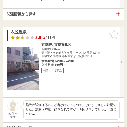
関連情報から探す
衣笠温泉
お気に入
りに追加
2.8点
/ 11 件
京都府 / 京都市北区
花園駅1.09km
等持院・立命館大学衣笠キャンパス前駅424m
京福電鉄北野線 等持院駅より徒歩約7分
営業時間 14:00～24:00
入浴料金 550円～
日帰り
水風呂
施設の詳細は他の方が書かれているので、とにかく楽しい銭湯で
した。熱湯（43度）好きな私ですが、今回サウナでしっかり温ま
った…
50代～
女性