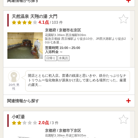
関連情報から探す
天然温泉 天翔の湯 大門
お気に入
りに追加
4.1点
/ 103 件
京都府 / 京都市右京区
花園駅3.36km
西京極駅839m
阪急京都線 西京極駅より徒歩10分、JR西大路駅より徒歩2
0分七条通…
営業時間 15:00～25:00
入浴料金 ～
日帰り
水風呂
開店とともに初入店。普通の銭湯と思いきや、鉄分たっぷりなナ
トリウムー塩化物泉が源泉かけ流しで楽しめる場所だった。厳選
の露天…
20代 男
性
関連情報から探す
小町湯
お気に入
りに追加
2.0点
/ 3 件
京都府 / 京都市下京区
花園駅3.38km
丹波口駅835m