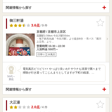
関連情報から探す
御三軒湯
お気に入
りに追加
3.6点
/ 9 件
京都府 / 京都市上京区
花園駅3.59km
今出川駅554m
・地下鉄烏丸線「今出川駅」より徒歩8分 ・市バス「堀川
上立売」より…
営業時間 15:30～22:30
入浴料金 550円～
日帰り
水風呂
電気風呂ビリビリ⚡️⚡️ やっぱり良いわ‼️ サウナも清潔で隅々まで
掃除が行き渡ってこじんまりとしてますが下町の銭湯、…
50代～
男性
関連情報から探す
大正湯
お気に入
りに追加
2.0点
/ 4 件