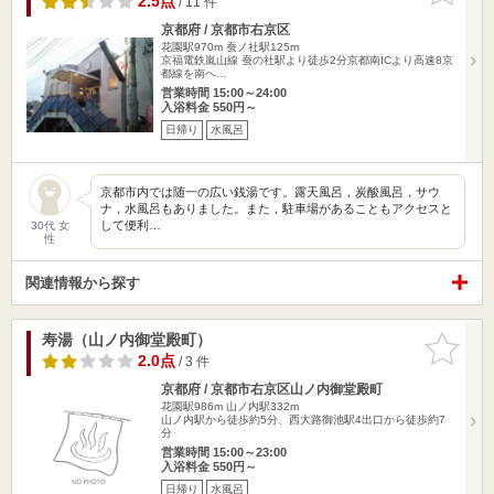
2.5点
/ 11 件
京都府 / 京都市右京区
花園駅970m
蚕ノ社駅125m
京福電鉄嵐山線 蚕の社駅より徒歩2分京都南ICより高速8京
都線を南へ…
営業時間 15:00～24:00
入浴料金 550円～
日帰り
水風呂
京都市内では随一の広い銭湯です。露天風呂，炭酸風呂，サウ
ナ，水風呂もありました。また，駐車場があることもアクセスと
して便利…
30代 女
性
関連情報から探す
寿湯（山ノ内御堂殿町）
お気に入
りに追加
2.0点
/ 3 件
京都府 / 京都市右京区山ノ内御堂殿町
花園駅986m
山ノ内駅332m
山ノ内駅から徒歩約5分、西大路御池駅4出口から徒歩約7
分
営業時間 15:00～23:00
入浴料金 550円～
日帰り
水風呂