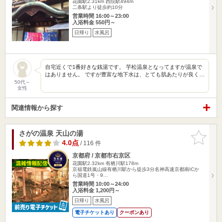
花園駅2.31km
西院駅494m
二条駅より徒歩約10分
営業時間 16:00～23:00
入浴料金 550円～
日帰り
水風呂
自宅近くで1番好きな銭湯です。 芋松温泉となってますが温泉で
はありません。 ですが豊富な地下水は、とても肌あたりが良く…
50代～
女性
関連情報から探す
さがの温泉 天山の湯
お気に入
りに追加
4.0点
/ 116 件
京都府 / 京都市右京区
花園駅2.32km
有栖川駅178m
京福電鉄嵐山線有栖川駅から徒歩3分名神高速京都南ICか
ら国道1号・9…
営業時間 10:00～24:00
入浴料金 1,200円～
日帰り
水風呂
電子チケットあり
クーポンあり