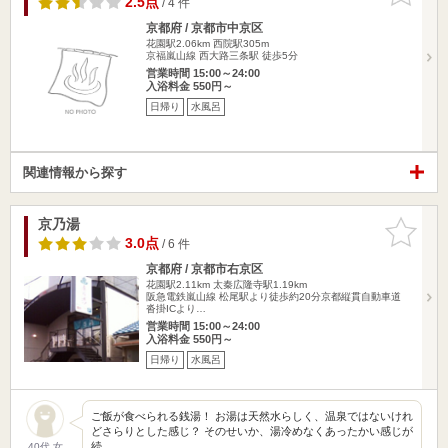
2.5点
/ 4 件
京都府 / 京都市中京区
花園駅2.06km
西院駅305m
京福嵐山線 西大路三条駅 徒歩5分
営業時間 15:00～24:00
入浴料金 550円～
日帰り
水風呂
関連情報から探す
京乃湯
お気に入
りに追加
3.0点
/ 6 件
京都府 / 京都市右京区
花園駅2.11km
太秦広隆寺駅1.19km
阪急電鉄嵐山線 松尾駅より徒歩約20分京都縦貫自動車道
沓掛ICより…
営業時間 15:00～24:00
入浴料金 550円～
日帰り
水風呂
ご飯が食べられる銭湯！ お湯は天然水らしく、温泉ではないけれ
どさらりとした感じ？ そのせいか、湯冷めなくあったかい感じが
続…
40代 女