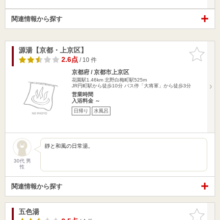
関連情報から探す
源湯【京都・上京区】
お気に入
りに追加
2.6点
/ 10 件
京都府 / 京都市上京区
花園駅1.46km
北野白梅町駅525m
JR円町駅から徒歩10分 バス停「大将軍」から徒歩3分
営業時間
入浴料金 ～
日帰り
水風呂
靜と和風の日常湯。
30代 男
性
関連情報から探す
五色湯
お気に入
りに追加