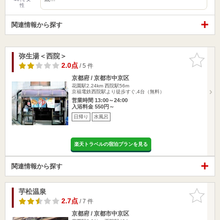
性
関連情報から探す
弥生湯＜西院＞
お気に入
りに追加
2.0点
/ 5 件
京都府 / 京都市中京区
花園駅2.24km
西院駅56m
京福電鉄西院駅より徒歩すぐ,4台（無料）
営業時間 13:00～24:00
入浴料金 550円～
日帰り
水風呂
楽天トラベルの宿泊プランを見る
関連情報から探す
芋松温泉
お気に入
りに追加
2.7点
/ 7 件
京都府 / 京都市中京区