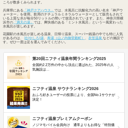
ころが数多くみられます。
兵庫県にある
「神戸クアハウス」
では、水風呂に抗酸化力の高い名水「神戸ウ
ォーター」を使用。飲用のナチュラルミネラルウォーターとして販売もされて
いる上質な水が毎分50リットルの勢いで放流されています。また、神奈川県横
浜市の
「満天の湯」
では、爽快感のある「ミント水風呂」という一風変わった
水風呂が楽しめます。
花園駅の水風呂が楽しめる温泉、日帰り温泉、スーパー銭湯の中でも特に人気
があるのは、
社(やしろ)湯
、
寿湯（山ノ内御堂殿町）
、
衣笠温泉
などの施設で
す。ぜひ一度は足を運んでみてください。
第20回ニフティ温泉年間ランキング2025
全国約2.2万件の中から頂点に選ばれた、2025年の人
気施設は…
ニフティ温泉 サウナランキング2026
おふろ好きユーザーの投票により、全国No.1サウナが
決定！
ニフティ温泉プレミアムクーポン
ノジマモバイル会員向け 通常よりもお得な「特別価