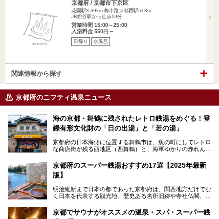
京都府 / 京都市下京区
花園駅3.69km
梅小路京都西駅513m
JR桃谷駅から徒歩10分
営業時間 15:00～25:00
入浴料金 550円～
日帰り
水風呂
関連情報から探す
京都府のニフティ温泉ニュース
海の京都・舞鶴に残されたレトロ銭湯をめぐる！登
録有形文化財の「日の出湯」と「若の湯」
京都府の日本海側に位置する舞鶴市は、魚の町にしてレトロ
な商店街が残る西地区（西舞鶴）と、海軍ゆかりの赤れんが
パークや海上自衛隊施設のある東地区（東舞鶴）に分けられ
ます。今回案内するのは西地区に今も残る2軒の銭湯「日の
京都府のスーパー銭湯おすすめ17選【2025年最新
出湯」と「若の湯」。いずれも国の登録有形文化財に指定さ
版】
れた歴史ある建物でありながら、今も現役のお風呂屋さんで
す。
明治維新まで日本の都であった京都府は、関西地方だけでな
く日本を代表する観光地。歴史ある名所旧跡や寺社仏閣、そ
漁師町や商店街で働く人々を支えてきたこの2軒の銭湯とと
して古都ならではの文化が魅力です。
もに、立ち寄りたい舞鶴の観光スポットや温浴施設を紹介し
ます。
京都でサウナがオススメの温泉・スパ・スーパー銭
今回は、そんな京都府で2025年現在おすすめのスーパー銭