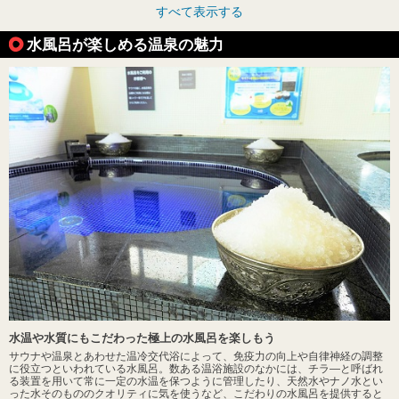
すべて表示する
水風呂が楽しめる温泉の魅力
水温や水質にもこだわった極上の水風呂を楽しもう
サウナや温泉とあわせた温冷交代浴によって、免疫力の向上や自律神経の調整
に役立つといわれている水風呂。数ある温浴施設のなかには、チラ―と呼ばれ
る装置を用いて常に一定の水温を保つように管理したり、天然水やナノ水とい
った水そのもののクオリティに気を使うなど、こだわりの水風呂を提供すると