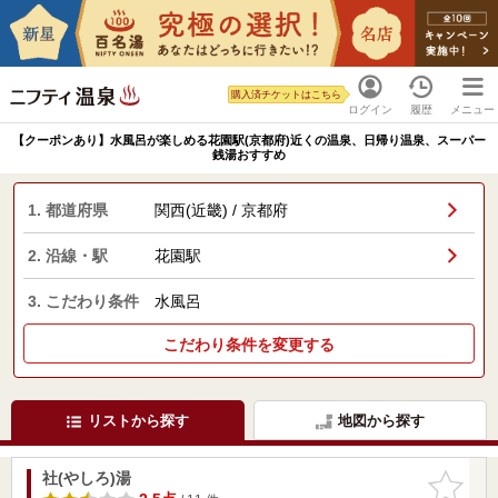
購入済チケットはこちら
ログイン
履歴
メニュー
【クーポンあり】水風呂が楽しめる花園駅(京都府)近くの温泉、日帰り温泉、スーパー
銭湯おすすめ
1. 都道府県
関西(近畿) / 京都府
2. 沿線・駅
花園駅
3. こだわり条件
水風呂
こだわり条件を変更する
リストから探す
地図から探す
社(やしろ)湯
お気に入
りに追加