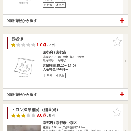
日帰り
水風呂
関連情報から探す
長者湯
お気に入
りに追加
1.0点
/ 3 件
京都府 / 京都市
花園駅2.79km
今出川駅1.25km
最寄り駅：円町駅
営業時間 15:10～24:00
入浴料金 550円～
日帰り
水風呂
関連情報から探す
トロン温泉稲荷（稲荷湯）
お気に入
りに追加
3.0点
/ 9 件
京都府 / 京都市中京区
花園駅2.84km
二条城前駅521m
阪急京都線 大宮駅徒歩10分堀川通り蛸薬師を西へ行くと右