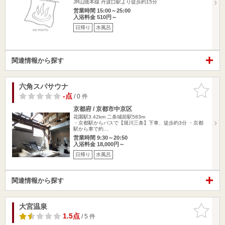
JR山陰本線 丹波口駅より徒歩約15分
営業時間 15:00～25:00
入浴料金 510円～
日帰り
水風呂
関連情報から探す
六角スパサウナ
お気に入
りに追加
-点
/ 0 件
京都府 / 京都市中京区
花園駅3.42km
二条城前駅583m
・京都駅からバスで【堀川三条】下車、徒歩約3分 ・京都
駅から車で約…
営業時間 9:30～20:50
入浴料金 18,000円～
日帰り
水風呂
関連情報から探す
大宮温泉
お気に入
りに追加
1.5点
/ 5 件