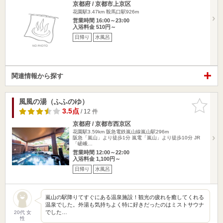
京都府 / 京都市上京区
花園駅3.47km
鞍馬口駅926m
営業時間 16:00～23:00
入浴料金 510円～
日帰り
水風呂
関連情報から探す
風風の湯（ふふのゆ）
お気に入
りに追加
3.5点
/ 12 件
京都府 / 京都市西京区
花園駅3.59km
阪急電鉄嵐山線嵐山駅296m
阪急「嵐山」より徒歩1分 嵐電「嵐山」より徒歩10分 JR
「嵯峨…
営業時間 12:00～22:00
入浴料金 1,100円～
日帰り
水風呂
嵐山の駅降りてすぐにある温泉施設！観光の疲れを癒してくれる
温泉でした。外湯も気持ちよく特に好きだったのはミストサウナ
でした…
20代 女
性