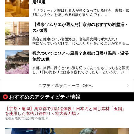
湯10選
湯を紹介します。
───
有名な観光名所のすぐ近くにある日帰り入浴施設から、山間
提供元：京都府舞鶴市【PR】
「サウナー」と呼ばれる人が多くなっている昨今、古都・京
部でレジャー気分を満喫できる温泉施設まで、好みのスーパ
この記事は京都府舞鶴市のPR記事です。
都にもサウナを楽しめる施設が多いんです。
ー銭湯を探してみてくださいね。
自分の好きなサウナを探すのもいいですが、さまざまなサウ
【温泉ソムリエが選んだ】京都のおすすめ岩盤浴・
ナを体感してみたいですよね。
スパ8選
今回は京都府の中心や郊外、温泉地にある施設など、サウナ
美容と健康にいい岩盤浴は、老若男女問わず大人気！
のある温浴施設を紹介します。
横になっているだけで、じんわりと汗をかくことができるの
で、簡単にデトックスができますよ♪
ぜひ参考にして、京都府の方や、観光に出かけた時などにサ
ウナを楽しみましょう！
観光ついでにひとっ風呂？京都の日帰り温泉・温浴
地元の方はもちろん、旅先としても人気の京都。
施設10選
観光のついでに岩盤浴のある温泉に浸かってリフレッシュす
るのも良さそうですね！
京都に旅行に行くとつい張り切ってあっちもこっちもと観光
し、1日の終わりには歩き疲れてぐったり…という方、いま
今回は京都にある岩盤浴のある施設をピックアップしてご紹
せんか？（私です）
介します！
そんな疲れた身体には温泉です！京都には、市内にも郊外に
も素晴らしい温泉がたくさんあります。そこで、日帰り利用
ニフティ温泉ニュースTOPへ
できるおすすめの温泉・温浴施設をまとめてみました。
おすすめのアクティビティ情報
【京都・亀岡】奥京都で刀鍛冶体験！日本刀と同じ素材「玉鋼」
を使用した本格刀剣作り＜将大鍛刀場＞
京都府亀岡市追分町25番地30