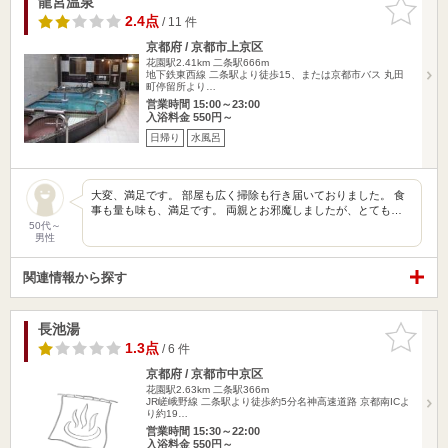
龍宮温泉
お気に入
りに追加
2.4点
/ 11 件
京都府 / 京都市上京区
花園駅2.41km
二条駅666m
地下鉄東西線 二条駅より徒歩15、または京都市バス 丸田
町停留所より…
営業時間 15:00～23:00
入浴料金 550円～
日帰り
水風呂
大変、満足です。 部屋も広く掃除も行き届いておりました。 食
事も量も味も、満足です。 両親とお邪魔しましたが、とても…
50代～
男性
関連情報から探す
長池湯
お気に入
りに追加
1.3点
/ 6 件
京都府 / 京都市中京区
花園駅2.63km
二条駅366m
JR嵯峨野線 二条駅より徒歩約5分名神高速道路 京都南ICよ
り約19…
営業時間 15:30～22:00
入浴料金 550円～