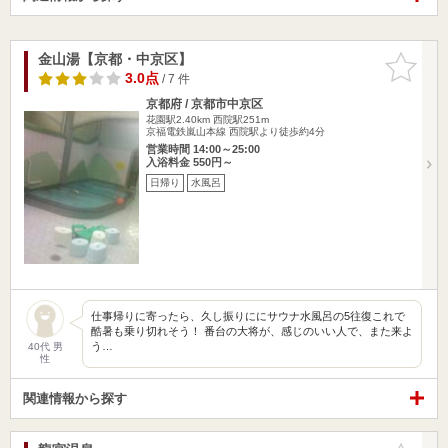
金山湯【京都・中京区】
お気に入
りに追加
3.0点
/ 7 件
京都府 / 京都市中京区
花園駅2.40km
西院駅251m
京福電鉄嵐山本線 西院駅より徒歩約4分
営業時間 14:00～25:00
入浴料金 550円～
日帰り
水風呂
仕事帰りに寄ったら、久し振りににサウナ水風呂の5往復これで
酷暑も乗り切れそう！ 番台の大将が、感じのいい人で、また来よ
う…
40代 男
性
関連情報から探す