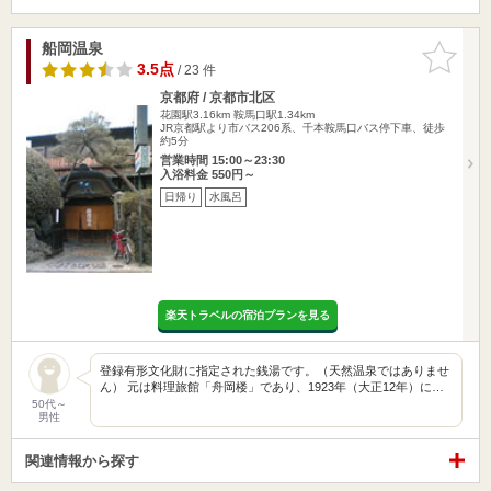
船岡温泉
お気に入
りに追加
3.5点
/ 23 件
京都府 / 京都市北区
花園駅3.16km
鞍馬口駅1.34km
JR京都駅より市バス206系、千本鞍馬口バス停下車、徒歩
約5分
営業時間 15:00～23:30
入浴料金 550円～
日帰り
水風呂
楽天トラベルの宿泊プランを見る
登録有形文化財に指定された銭湯です。（天然温泉ではありませ
ん） 元は料理旅館「舟岡楼」であり、1923年（大正12年）に…
50代～
男性
関連情報から探す