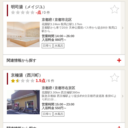
明司湯（メイジユ）
お気に入
りに追加
-点
/ 0 件
京都府 / 京都市北区
花園駅3.24km
鞍馬口駅1.17km
京都駅から車で20分 天神公園前バス停から徒歩8分 鞍馬口
駅から…
営業時間 14:00～26:00
入浴料金 880円～
日帰り
水風呂
関連情報から探す
京極湯（西川町）
お気に入
りに追加
1.5点
/ 6 件
京都府 / 京都市右京区
花園駅3.30km
西京極駅390m
阪急京都線 西京極駅より徒歩約6分京都丹波道路 沓掛ICよ
り約11分…
営業時間 15:00～23:00
入浴料金 550円～
日帰り
水風呂