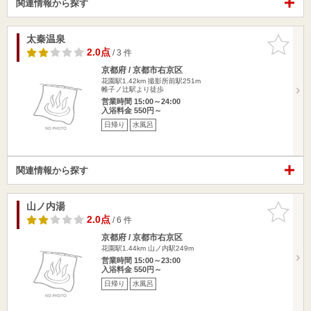
関連情報から探す
太秦温泉
お気に入
りに追加
2.0点
/ 3 件
京都府 / 京都市右京区
花園駅1.42km
撮影所前駅251m
帷子ノ辻駅より徒歩
営業時間 15:00～24:00
入浴料金 550円～
日帰り
水風呂
関連情報から探す
山ノ内湯
お気に入
りに追加
2.0点
/ 6 件
京都府 / 京都市右京区
花園駅1.44km
山ノ内駅249m
営業時間 15:00～23:00
入浴料金 550円～
日帰り
水風呂