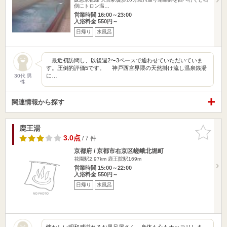
側にトロン温…
営業時間 16:00～23:00
入浴料金 550円～
日帰り
水風呂
最近初訪問し、以後週2〜3ペースで通わせていただいていま
す。圧倒的評価5です。 神戸西宮界隈の天然掛け流し温泉銭湯
に…
30代 男
性
関連情報から探す
鹿王湯
お気に入
りに追加
3.0点
/ 7 件
京都府 / 京都市右京区嵯峨北堀町
花園駅2.97km
鹿王院駅169m
営業時間 15:00～22:00
入浴料金 550円～
日帰り
水風呂
懐かしい昭和感溢れるお風呂屋さん。身体も心もホッコリしま