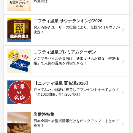
気施設は…
ニフティ温泉 サウナランキング2026
おふろ好きユーザーの投票により、全国No.1サウナが
決定！
ニフティ温泉プレミアムクーポン
ノジマモバイル会員向け 通常よりもお得な「特別価
格」で人気の温泉を満喫できる！
【ニフティ温泉 百名湯2026】
行ってみたい施設に投票してプレゼントを当てよう！
（全10回開催 / 合計260名様）
岩盤浴特集
日本全国の岩盤浴情報だけをピックアップ。まとめて
検索！