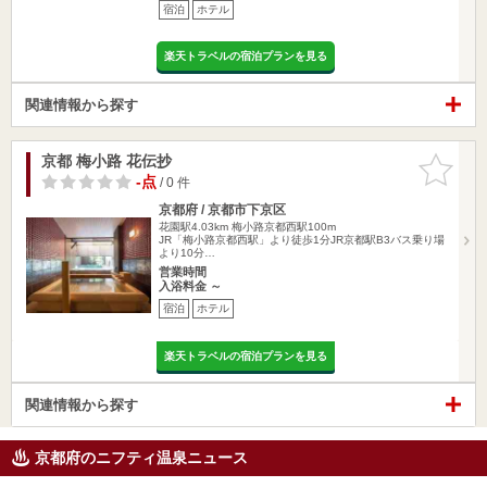
宿泊
ホテル
楽天トラベルの宿泊プランを見る
関連情報から探す
京都 梅小路 花伝抄
お気に入
りに追加
-点
/ 0 件
京都府 / 京都市下京区
花園駅4.03km
梅小路京都西駅100m
JR「梅小路京都西駅」より徒歩1分JR京都駅B3バス乗り場
より10分…
営業時間
入浴料金 ～
宿泊
ホテル
楽天トラベルの宿泊プランを見る
関連情報から探す
京都府のニフティ温泉ニュース