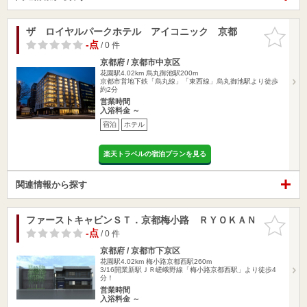
ザ ロイヤルパークホテル アイコニック 京都
お気に入
りに追加
-点
/ 0 件
京都府 / 京都市中京区
花園駅4.02km
烏丸御池駅200m
京都市営地下鉄「烏丸線」「東西線」烏丸御池駅より徒歩
約2分
営業時間
入浴料金 ～
宿泊
ホテル
楽天トラベルの宿泊プランを見る
関連情報から探す
ファーストキャビンＳＴ．京都梅小路 ＲＹＯＫＡＮ
お気に入
りに追加
-点
/ 0 件
京都府 / 京都市下京区
花園駅4.02km
梅小路京都西駅260m
3/16開業新駅ＪＲ嵯峨野線「梅小路京都西駅」より徒歩4
分！
営業時間
入浴料金 ～