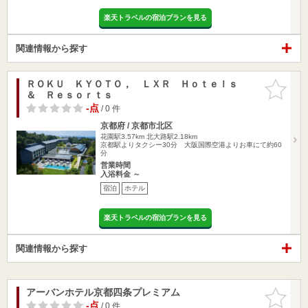
楽天トラベルの宿泊プランを見る
関連情報から探す
ＲＯＫＵ ＫＹＯＴＯ， ＬＸＲ Ｈｏｔｅｌｓ
お気に入
＆ Ｒｅｓｏｒｔｓ
りに追加
-点
/ 0 件
京都府 / 京都市北区
花園駅3.57km
北大路駅2.18km
京都駅よりタクシー30分 大阪国際空港よりお車にて約60
分
営業時間
入浴料金 ～
宿泊
ホテル
楽天トラベルの宿泊プランを見る
関連情報から探す
アーバンホテル京都四条プレミアム
お気に入
りに追加
-点
/ 0 件