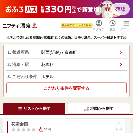
購入済チケットはこちら
ログイン
履歴
メニュー
ホテルで楽しめる花園駅(京都府)近くの温泉、日帰り温泉、スーパー銭湯おすすめ
1. 都道府県
関西(近畿) / 京都府
2. 沿線・駅
花園駅
3. こだわり条件
ホテル
こだわり条件を変更する
リストから探す
地図から探す
花園会館
お気に入
りに追加
-点
/ 0 件