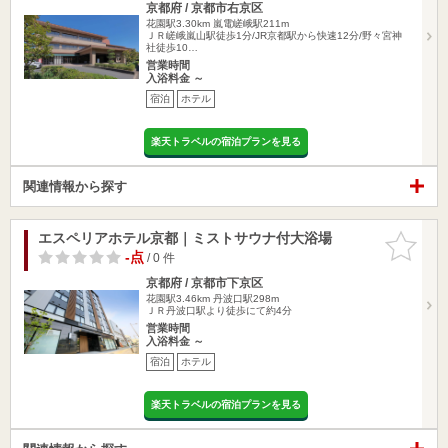
京都府 / 京都市右京区
花園駅3.30km
嵐電嵯峨駅211m
ＪＲ嵯峨嵐山駅徒歩1分/JR京都駅から快速12分/野々宮神
社徒歩10…
営業時間
入浴料金 ～
宿泊
ホテル
楽天トラベルの宿泊プランを見る
関連情報から探す
エスペリアホテル京都｜ミストサウナ付大浴場
お気に入
りに追加
-点
/ 0 件
京都府 / 京都市下京区
花園駅3.46km
丹波口駅298m
ＪＲ丹波口駅より徒歩にて約4分
営業時間
入浴料金 ～
宿泊
ホテル
楽天トラベルの宿泊プランを見る