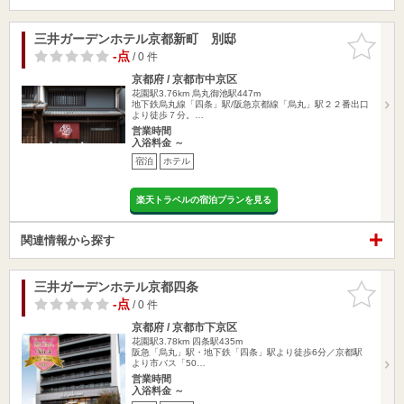
三井ガーデンホテル京都新町 別邸
お気に入
りに追加
-点
/ 0 件
京都府 / 京都市中京区
花園駅3.76km
烏丸御池駅447m
地下鉄烏丸線「四条」駅/阪急京都線「烏丸」駅２２番出口
より徒歩７分。…
営業時間
入浴料金 ～
宿泊
ホテル
楽天トラベルの宿泊プランを見る
関連情報から探す
三井ガーデンホテル京都四条
お気に入
りに追加
-点
/ 0 件
京都府 / 京都市下京区
花園駅3.78km
四条駅435m
阪急「烏丸」駅・地下鉄「四条」駅より徒歩6分／京都駅
より市バス「50…
営業時間
入浴料金 ～