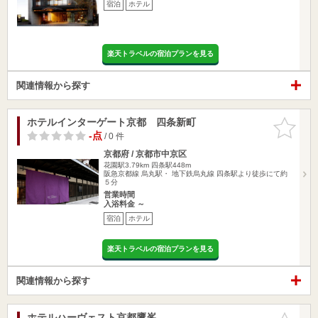
宿泊
ホテル
楽天トラベルの宿泊プランを見る
関連情報から探す
ホテルインターゲート京都 四条新町
お気に入
りに追加
-点
/ 0 件
京都府 / 京都市中京区
花園駅3.79km
四条駅448m
阪急京都線 烏丸駅・ 地下鉄烏丸線 四条駅より徒歩にて約
５分
営業時間
入浴料金 ～
宿泊
ホテル
楽天トラベルの宿泊プランを見る
関連情報から探す
ホテルハーヴェスト京都鷹峯
お気に入