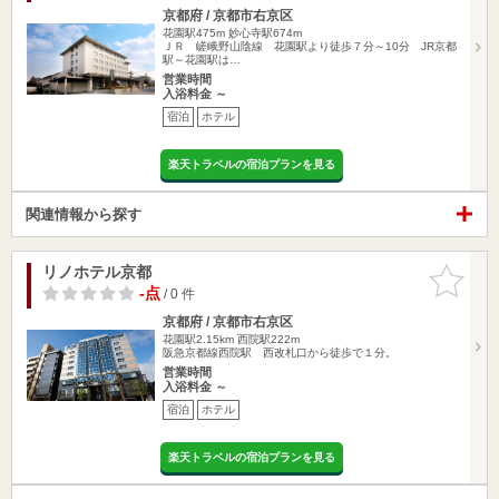
京都府 / 京都市右京区
花園駅475m
妙心寺駅674m
ＪＲ 嵯峨野山陰線 花園駅より徒歩７分～10分 JR京都
駅～花園駅は…
営業時間
入浴料金 ～
宿泊
ホテル
楽天トラベルの宿泊プランを見る
関連情報から探す
リノホテル京都
お気に入
りに追加
-点
/ 0 件
京都府 / 京都市右京区
花園駅2.15km
西院駅222m
阪急京都線西院駅 西改札口から徒歩で１分。
営業時間
入浴料金 ～
宿泊
ホテル
楽天トラベルの宿泊プランを見る