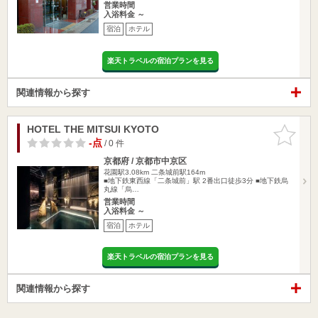
営業時間
入浴料金 ～
宿泊
ホテル
楽天トラベルの宿泊プランを見る
関連情報から探す
HOTEL THE MITSUI KYOTO
お気に入
りに追加
-点
/ 0 件
京都府 / 京都市中京区
花園駅3.08km
二条城前駅164m
■地下鉄東西線「二条城前」駅 2番出口徒歩3分 ■地下鉄烏
丸線「烏…
営業時間
入浴料金 ～
宿泊
ホテル
楽天トラベルの宿泊プランを見る
関連情報から探す