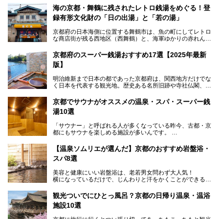
海の京都・舞鶴に残されたレトロ銭湯をめぐる！登
録有形文化財の「日の出湯」と「若の湯」
京都府の日本海側に位置する舞鶴市は、魚の町にしてレトロ
な商店街が残る西地区（西舞鶴）と、海軍ゆかりの赤れんが
パークや海上自衛隊施設のある東地区（東舞鶴）に分けられ
ます。今回案内するのは西地区に今も残る2軒の銭湯「日の
京都府のスーパー銭湯おすすめ17選【2025年最新
出湯」と「若の湯」。いずれも国の登録有形文化財に指定さ
版】
れた歴史ある建物でありながら、今も現役のお風呂屋さんで
す。
明治維新まで日本の都であった京都府は、関西地方だけでな
く日本を代表する観光地。歴史ある名所旧跡や寺社仏閣、そ
漁師町や商店街で働く人々を支えてきたこの2軒の銭湯とと
して古都ならではの文化が魅力です。
もに、立ち寄りたい舞鶴の観光スポットや温浴施設を紹介し
ます。
京都でサウナがオススメの温泉・スパ・スーパー銭
今回は、そんな京都府で2025年現在おすすめのスーパー銭
湯10選
湯を紹介します。
───
有名な観光名所のすぐ近くにある日帰り入浴施設から、山間
提供元：京都府舞鶴市【PR】
「サウナー」と呼ばれる人が多くなっている昨今、古都・京
部でレジャー気分を満喫できる温泉施設まで、好みのスーパ
この記事は京都府舞鶴市のPR記事です。
都にもサウナを楽しめる施設が多いんです。
ー銭湯を探してみてくださいね。
自分の好きなサウナを探すのもいいですが、さまざまなサウ
【温泉ソムリエが選んだ】京都のおすすめ岩盤浴・
ナを体感してみたいですよね。
スパ8選
今回は京都府の中心や郊外、温泉地にある施設など、サウナ
美容と健康にいい岩盤浴は、老若男女問わず大人気！
のある温浴施設を紹介します。
横になっているだけで、じんわりと汗をかくことができるの
で、簡単にデトックスができますよ♪
ぜひ参考にして、京都府の方や、観光に出かけた時などにサ
ウナを楽しみましょう！
観光ついでにひとっ風呂？京都の日帰り温泉・温浴
地元の方はもちろん、旅先としても人気の京都。
施設10選
観光のついでに岩盤浴のある温泉に浸かってリフレッシュす
るのも良さそうですね！