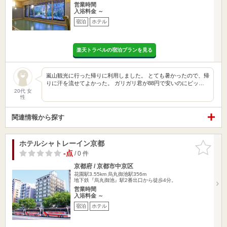
営業時間
入浴料金 ～
宿泊
ホテル
楽天トラベルの宿泊プランを見る
嵐山観光に行った帰りに利用しました。 とても暑かったので、帰
りに汗を流せてよかった。 ガリガリ君が88円で安いのにビッ…
20代 女
性
関連情報から探す
ホテルシャトレーイン京都
お気に入
りに追加
-点
/ 0 件
京都府 / 京都市中京区
花園駅3.55km
烏丸御池駅356m
地下鉄『烏丸御池』駅2番出口から徒歩4分。
営業時間
入浴料金 ～
宿泊
ホテル