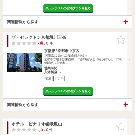
楽天トラベルの宿泊プランを見る
関連情報から探す
ザ・セレクトン京都堀川三条
お気に入
りに追加
-点
/ 0 件
京都府 / 京都市中京区
花園駅3.25km
二条城前駅445m
京都市営地下鉄東西線・二条城前駅より徒歩約5分。JR京
都駅から京都市…
営業時間
入浴料金 ～
宿泊
ホテル
楽天トラベルの宿泊プランを見る
関連情報から探す
ホテル ビナリオ嵯峨嵐山
お気に入
りに追加
-点
/ 0 件