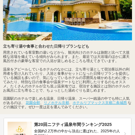
立ち寄り湯や食事と合わせた日帰りプランなども
用意されている客室数の違いなどから、観光向けのホテルは旅館と比べて大規
模な浴場を備えている傾向がみられます。また、最近では大浴場のほかに露天
風呂付きの豪華な客室での入浴が楽しめるところも増えてきています。
温泉をアピールしているホテルのなかには、立ち寄り湯として宿泊客以外の利
用者を受け入れていたり、入浴と食事がセットになった日帰りプランを提供し
ている施設も多いので、気になっているホテルの雰囲気を確かめるために使っ
てみたり、特別な日の食事会や温泉デートなどに利用したりするのもオスス
メ。たくさんのホテルが立ち並ぶ温泉地では、宿泊する施設とは別のホテルの
お風呂に立ち寄ることで、ちょっとした湯めぐりも楽しめます。
花園駅のホテルで楽しめる温泉、日帰り温泉、スーパー銭湯の中でも特に人気
があるのは、
花園会館
、
リノホテル京都
、
ホテルリブマックス京都二条城西
な
どの施設です。ぜひ一度は足を運んでみてください。
第20回ニフティ温泉年間ランキング2025
全国約2.2万件の中から頂点に選ばれた、2025年の人