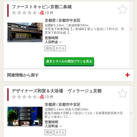
ファーストキャビン京都二条城
お気に入
りに追加
-点
/ 0 件
京都府 / 京都市中京区
花園駅3.13km
二条城前駅594m
市営地下鉄東西線【二条城前】駅より徒歩にて約８分 市
営地下鉄烏丸線【…
営業時間
入浴料金 ～
宿泊
ホテル
楽天トラベルの宿泊プランを見る
関連情報から探す
デザイナーズ和室＆大浴場 ヴィラージュ京都
お気に入
りに追加
-点
/ 0 件
京都府 / 京都市中京区
花園駅3.14km
四条大宮駅108m
阪急京都線大宮駅より徒歩にて1分／京福電気鉄四条大宮
駅より徒歩にて1…
営業時間
入浴料金 ～
宿泊
ホテル