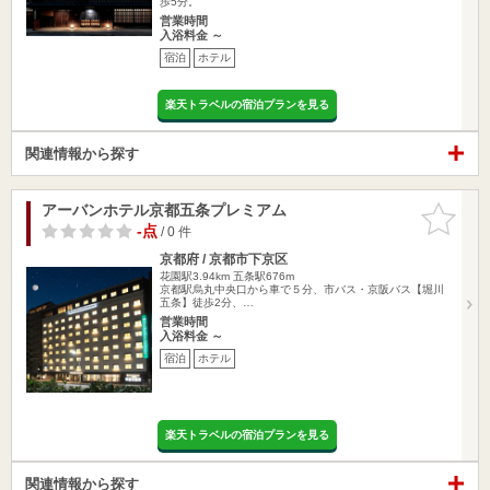
歩5分。
営業時間
入浴料金 ～
宿泊
ホテル
楽天トラベルの宿泊プランを見る
関連情報から探す
アーバンホテル京都五条プレミアム
お気に入
りに追加
-点
/ 0 件
京都府 / 京都市下京区
花園駅3.94km
五条駅676m
京都駅烏丸中央口から車で５分、市バス・京阪バス【堀川
五条】徒歩2分、…
営業時間
入浴料金 ～
宿泊
ホテル
楽天トラベルの宿泊プランを見る
関連情報から探す