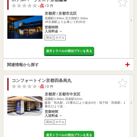
りに追加
-点
/ 0 件
京都府 / 京都市北区
花園駅3.84km
北大路駅2.34km
JR京都駅よりお車にて約30分
営業時間
入浴料金 ～
宿泊
ホテル
楽天トラベルの宿泊プランを見る
関連情報から探す
コンフォートイン京都四条烏丸
お気に入
りに追加
-点
/ 0 件
京都府 / 京都市中京区
花園駅3.90km
四条駅322m
阪急「烏丸駅」22番出口より徒歩3分・地下鉄「四条駅」1
番出口より徒…
営業時間
入浴料金 ～
宿泊
ホテル
楽天トラベルの宿泊プランを見る