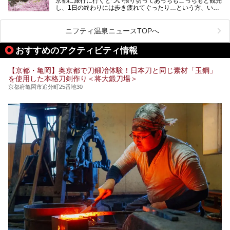
京都に旅行に行くとつい張り切ってあっちもこっちもと観光
し、1日の終わりには歩き疲れてぐったり…という方、いま
今回は京都にある岩盤浴のある施設をピックアップしてご紹
せんか？（私です）
介します！
そんな疲れた身体には温泉です！京都には、市内にも郊外に
も素晴らしい温泉がたくさんあります。そこで、日帰り利用
ニフティ温泉ニュースTOPへ
できるおすすめの温泉・温浴施設をまとめてみました。
おすすめのアクティビティ情報
【京都・亀岡】奥京都で刀鍛冶体験！日本刀と同じ素材「玉鋼」
を使用した本格刀剣作り＜将大鍛刀場＞
京都府亀岡市追分町25番地30