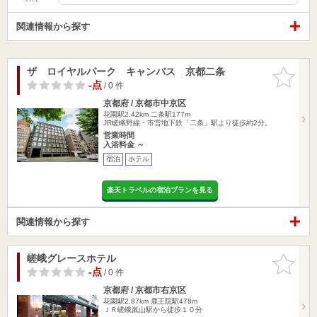
関連情報から探す
ザ ロイヤルパーク キャンバス 京都二条
お気に入
りに追加
-点
/ 0 件
京都府 / 京都市中京区
花園駅2.42km
二条駅177m
JR嵯峨野線・市営地下鉄「二条」駅より徒歩約2分。
営業時間
入浴料金 ～
宿泊
ホテル
楽天トラベルの宿泊プランを見る
関連情報から探す
嵯峨グレースホテル
お気に入
りに追加
-点
/ 0 件
京都府 / 京都市右京区
花園駅2.87km
鹿王院駅478m
ＪＲ嵯峨嵐山駅から徒歩１０分