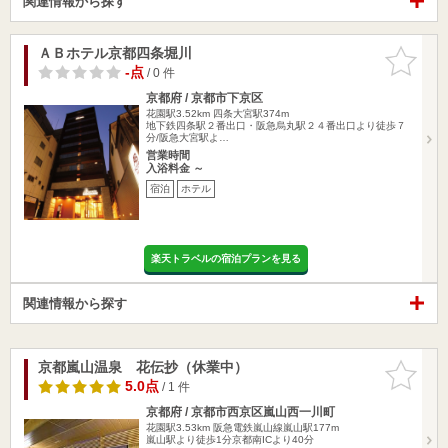
関連情報から探す
ＡＢホテル京都四条堀川
お気に入
りに追加
-点
/ 0 件
京都府 / 京都市下京区
花園駅3.52km
四条大宮駅374m
地下鉄四条駅２番出口・阪急烏丸駅２４番出口より徒歩７
分/阪急大宮駅よ…
営業時間
入浴料金 ～
宿泊
ホテル
楽天トラベルの宿泊プランを見る
関連情報から探す
京都嵐山温泉 花伝抄（休業中）
お気に入
りに追加
5.0点
/ 1 件
京都府 / 京都市西京区嵐山西一川町
花園駅3.53km
阪急電鉄嵐山線嵐山駅177m
嵐山駅より徒歩1分京都南ICより40分