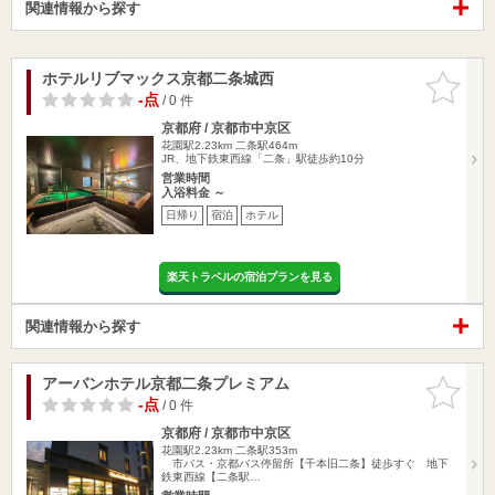
関連情報から探す
ホテルリブマックス京都二条城西
お気に入
りに追加
-点
/ 0 件
京都府 / 京都市中京区
花園駅2.23km
二条駅464m
JR、地下鉄東西線「二条」駅徒歩約10分
営業時間
入浴料金 ～
日帰り
宿泊
ホテル
楽天トラベルの宿泊プランを見る
関連情報から探す
アーバンホテル京都二条プレミアム
お気に入
りに追加
-点
/ 0 件
京都府 / 京都市中京区
花園駅2.23km
二条駅353m
市バス・京都バス停留所【千本旧二条】徒歩すぐ 地下
鉄東西線【二条駅…