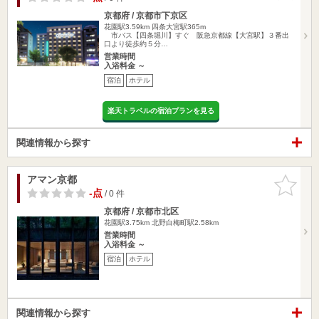
京都府 / 京都市下京区
花園駅3.59km
四条大宮駅365m
市バス【四条堀川】すぐ 阪急京都線【大宮駅】３番出
口より徒歩約５分…
営業時間
入浴料金 ～
宿泊
ホテル
楽天トラベルの宿泊プランを見る
関連情報から探す
アマン京都
お気に入
りに追加
-点
/ 0 件
京都府 / 京都市北区
花園駅3.75km
北野白梅町駅2.58km
営業時間
入浴料金 ～
宿泊
ホテル
関連情報から探す