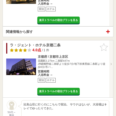
営業時間
入浴料金 ～
宿泊
ホテル
楽天トラベルの宿泊プランを見る
関連情報から探す
ラ・ジェント・ホテル京都二条
お気に入
りに追加
4.0点
/ 1 件
京都府 / 京都市上京区
花園駅2.27km
二条駅447m
JR嵯峨野線二条駅より徒歩7分/地下鉄東西線二条駅より徒
歩6分/市バ…
営業時間
入浴料金 ～
宿泊
ホテル
楽天トラベルの宿泊プランを見る
比良山荘に行くのにこちらで宿泊。 サウナはないが、大浴場はキ
レイでゆったりできた。
50代～
男性