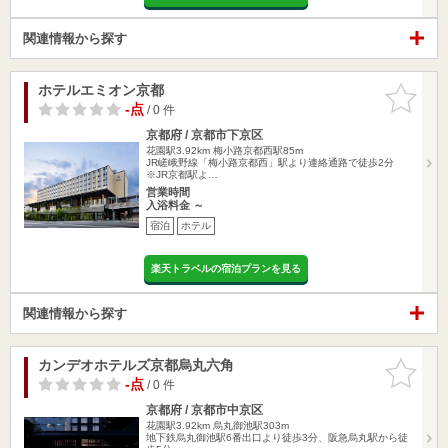
関連情報から探す
ホテルエミオン京都
お気に入
りに追加
-点
/ 0 件
京都府 / 京都市下京区
花園駅3.92km
梅小路京都西駅85m
JR嵯峨野線「梅小路京都西」駅より連絡通路で徒歩2分
※JR京都駅よ…
営業時間
入浴料金 ～
宿泊
ホテル
楽天トラベルの宿泊プランを見る
関連情報から探す
カンデオホテルズ京都烏丸六角
お気に入
りに追加
-点
/ 0 件
京都府 / 京都市中京区
花園駅3.92km
烏丸御池駅303m
地下鉄烏丸御池駅6番出口より徒歩3分、阪急烏丸駅から徒