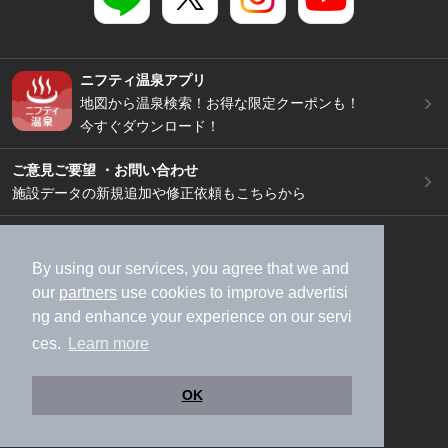
ニフティ温泉アプリ
地図から温泉検索！お得な限定クーポンも！
今すぐダウンロード！
ご意見ご要望 ・お問い合わせ
施設データの新規追加や修正依頼もこちらから
スマートフォン
/
PC
加盟店募集（資料請求）
広告出稿のご案内
By using our services, you agree that we and
our
partners
use cookies to improve advertisi
利用規約
ライフスタイルMEMBERS+規約
ng and enhance your experience on our servi
特定商取引法に基づく表記
ヘルプ
採用情報
ces.
Learn more
運営会社
個人情報保護ポリシー
©NIFTY Lifestyle Co., Ltd.
OK