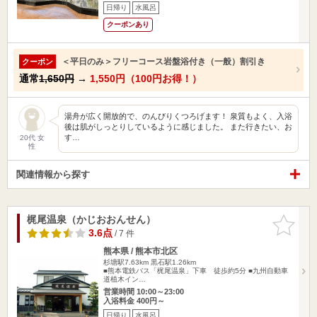
日帰り
水風呂
クーポンあり
＜平日のみ＞フリーコース岩盤浴付き（一般）割引き
クーポン
通常
1,650円
→
1,550円（100円お得！）
湯舟が広く開放的で、のんびりくつろげます！ 泉質もよく、入浴
後は肌がしっとりしているように感じました。 また行きたい、お
す…
20代 女
性
関連情報から探す
梶尾温泉（かじおおんせん）
お気に入
りに追加
3.6点
/ 7 件
熊本県 / 熊本市北区
杉塘駅7.63km
黒石駅1.26km
■熊本電鉄バス「梶尾温泉」下車 徒歩約5分 ■九州自動車
道植木イン…
営業時間 10:00～23:00
入浴料金 400円～
日帰り
水風呂