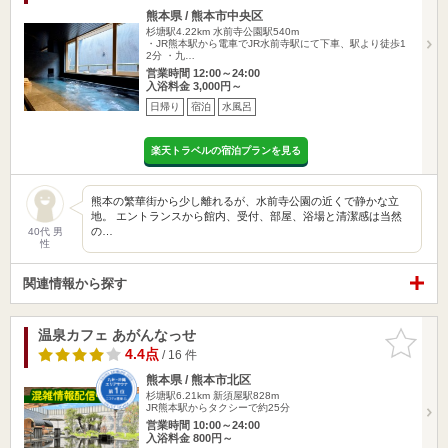
熊本県 / 熊本市中央区
杉塘駅4.22km
水前寺公園駅540m
・JR熊本駅から電車でJR水前寺駅にて下車、駅より徒歩1
2分 ・九…
営業時間 12:00～24:00
入浴料金 3,000円～
日帰り
宿泊
水風呂
楽天トラベルの宿泊プランを見る
熊本の繁華街から少し離れるが、水前寺公園の近くで静かな立
地。 エントランスから館内、受付、部屋、浴場と清潔感は当然
の…
40代 男
性
関連情報から探す
温泉カフェ あがんなっせ
お気に入
りに追加
4.4点
/ 16 件
熊本県 / 熊本市北区
杉塘駅6.21km
新須屋駅828m
JR熊本駅からタクシーで約25分
営業時間 10:00～24:00
入浴料金 800円～