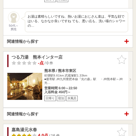
お湯は素晴らしいですね、熱いお湯におじさん達は、平気な顔で
はいる、なかなか良いですね でも、悪い点も、洗い場のシャワー
の…
50代～
男性
関連情報から探す
つる乃湯 熊本インター店
お気に入
りに追加
-点
/ 0 件
熊本県 / 熊本市東区
杉塘駅8.61km
武蔵塚駅1.33km
■最寄駅 JR九州豊肥本線『光の森』駅 ・JR熊本駅～JR
光…
営業時間 6:00～22:50
入浴料金 450円～
日帰り
宿泊
水風呂
関連情報から探す
嘉島湯元水春
お気に入
りに追加
4.0点
/ 16 件