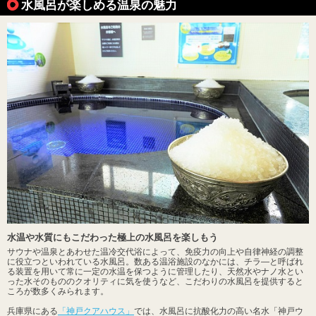
水風呂が楽しめる温泉の魅力
水温や水質にもこだわった極上の水風呂を楽しもう
サウナや温泉とあわせた温冷交代浴によって、免疫力の向上や自律神経の調整
に役立つといわれている水風呂。数ある温浴施設のなかには、チラ―と呼ばれ
る装置を用いて常に一定の水温を保つように管理したり、天然水やナノ水とい
った水そのもののクオリティに気を使うなど、こだわりの水風呂を提供すると
ころが数多くみられます。
兵庫県にある
「神戸クアハウス」
では、水風呂に抗酸化力の高い名水「神戸ウ