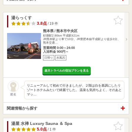
湯らっくす
お気に入
りに追加
3.8点
/ 19 件
熊本県 / 熊本市中央区
杉塘駅2.86km
平成駅421m
JR熊本駅より車で10分、JR豊肥本線平成駅より徒歩3分、
熊本交通…
営業時間 0:00～24:00
入浴料金 900円～
日帰り
水風呂
楽天トラベルの宿泊プランを見る
リニューアルして初めて行きましたが、２階は白を基調にしたリ
ゾートホテルみたいで綺麗でした。 温泉も気持ちよく、そのあと
マッ…
匿名
関連情報から探す
湯屋 水禅 Luxury Sauna ＆ Spa
お気に入
りに追加
5.0点
/ 1 件