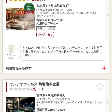
熊本県 / 上益城郡嘉島町
杉塘駅9.52km
健軍町駅4.78km
JR熊本駅からは、市電とバスによりお越しいただけます。
御船インターよ…
営業時間 6:00～25:00
入浴料金 730円～
日帰り
水風呂
クーポンあり
熊本に来て岩盤浴に入りたくて探して水春に来ました、女性専用
があり驚きました。とても気持ち良く汗をかきました。土曜日、
日曜日…
50代～
女性
関連情報から探す
カンデオホテルズ 菊陽熊本空港
お気に入
りに追加
-点
/ 1 件
熊本県 / 菊池郡菊陽町
杉塘駅11.01km
三里木駅413m
■九州自動車道「熊本IC」から約5分 ■JR「熊本駅」から約
3…
営業時間 15:00～23:00