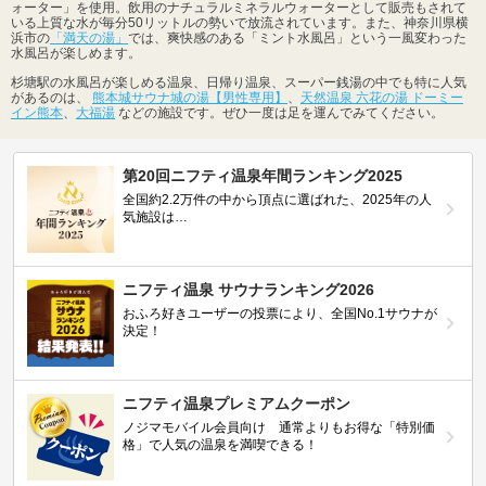
ォーター」を使用。飲用のナチュラルミネラルウォーターとして販売もされて
いる上質な水が毎分50リットルの勢いで放流されています。また、神奈川県横
浜市の
「満天の湯」
では、爽快感のある「ミント水風呂」という一風変わった
水風呂が楽しめます。
杉塘駅の水風呂が楽しめる温泉、日帰り温泉、スーパー銭湯の中でも特に人気
があるのは、
熊本城サウナ城の湯【男性専用】
、
天然温泉 六花の湯 ドーミー
イン熊本
、
大福湯
などの施設です。ぜひ一度は足を運んでみてください。
第20回ニフティ温泉年間ランキング2025
全国約2.2万件の中から頂点に選ばれた、2025年の人
気施設は…
ニフティ温泉 サウナランキング2026
おふろ好きユーザーの投票により、全国No.1サウナが
決定！
ニフティ温泉プレミアムクーポン
ノジマモバイル会員向け 通常よりもお得な「特別価
格」で人気の温泉を満喫できる！