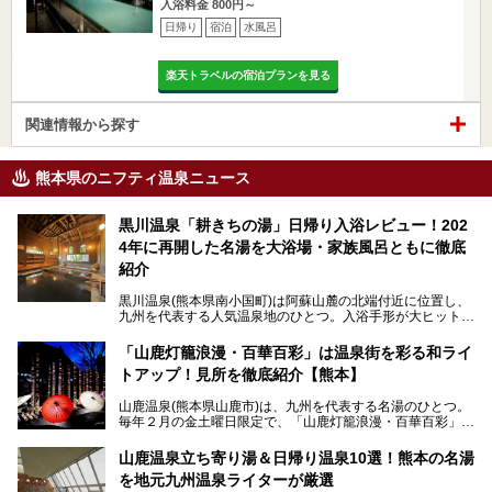
入浴料金 800円～
日帰り
宿泊
水風呂
楽天トラベルの宿泊プランを見る
関連情報から探す
熊本県のニフティ温泉ニュース
黒川温泉「耕きちの湯」日帰り入浴レビュー！202
4年に再開した名湯を大浴場・家族風呂ともに徹底
紹介
黒川温泉(熊本県南小国町)は阿蘇山麓の北端付近に位置し、
九州を代表する人気温泉地のひとつ。入浴手形が大ヒット
し、各宿の趣の異なる露天風呂をめぐることで知られていま
す。
「山鹿灯籠浪漫・百華百彩」は温泉街を彩る和ライ
トアップ！見所を徹底紹介【熊本】
中でも「耕きち(こうきち)の湯」は露天風呂を持たないもの
の、風情ある内湯を楽しめる日帰り温泉施設。自然災害によ
山鹿温泉(熊本県山鹿市)は、九州を代表する名湯のひとつ。
り一度廃業しましたが、2024年10月に営業再開。数多くの
毎年２月の金土曜日限定で、「山鹿灯籠浪漫・百華百彩」
温泉ファンに注目される名湯です。
（やまがとうろうろまん・ひゃっかひゃくさい）が開催され
ます。和傘や竹、ろうそくなどを用いて、和情緒たっぷりの
山鹿温泉立ち寄り湯＆日帰り温泉10選！熊本の名湯
ライトアップが無料で楽しめます。
を地元九州温泉ライターが厳選
今回は再開した耕きちの湯を訪問し、全浴室(男女別大浴