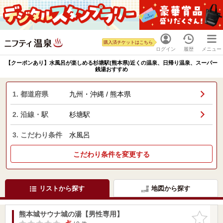
購入済チケットはこちら
ログイン
履歴
メニュー
【クーポンあり】水風呂が楽しめる杉塘駅(熊本県)近くの温泉、日帰り温泉、スーパー
銭湯おすすめ
1. 都道府県
九州・沖縄 / 熊本県
2. 沿線・駅
杉塘駅
3. こだわり条件
水風呂
こだわり条件を変更する
リストから探す
地図から探す
熊本城サウナ城の湯【男性専用】
お気に入
りに追加