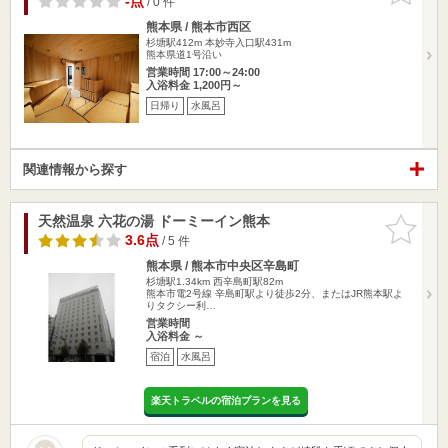
-点
/ 0 件
熊本県 / 熊本市西区
杉塘駅412m
本妙寺入口駅431m
熊本県道1号沿い
営業時間 17:00～24:00
入浴料金 1,200円～
日帰り
水風呂
関連情報から探す
天然温泉 六花の湯 ドーミーイン熊本
お気に入
りに追加
3.6点
/ 5 件
熊本県 / 熊本市中央区辛島町
杉塘駅1.34km
西辛島町駅82m
熊本市電2号線 辛島町駅より徒歩2分、またはJR熊本駅よ
りタクシー利…
営業時間
入浴料金 ～
宿泊
水風呂
楽天トラベルの宿泊プランを見る