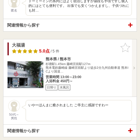
ドーミーインの系列にはよく宿泊しますが値段も手頃ですし個人
的にはとても便利です。 出張でも安くつかえますし、子供づれに
も対…
匿名
関連情報から探す
大福湯
お気に入
りに追加
5.0点
/ 5 件
熊本県 / 熊本市
杉塘駅1.45km
藤崎宮前駅127m
熊本電鉄藤崎線 藤崎宮前駅より徒歩2分九州自動車道 熊本I
Cより国道…
営業時間 13:00～23:00
入浴料金 450円～
日帰り
水風呂
いやーほんまに癒されました ご亭主に感謝ですわー
50代～
男性
関連情報から探す