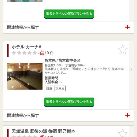
楽天トラベルの宿泊プランを見る
関連情報から探す
ホテル カーナA
お気に入
りに追加
-点
/ 0 件
熊本県 / 熊本市中央区
杉塘駅1.68km
水道町駅306m
熊本駅より市電で「通町筋」から徒歩にて約5分 熊本空港
からはバスで…
営業時間
入浴料金 ～
宿泊
水風呂
楽天トラベルの宿泊プランを見る
関連情報から探す
天然温泉 肥後の湯 御宿 野乃熊本
お気に入
りに追加