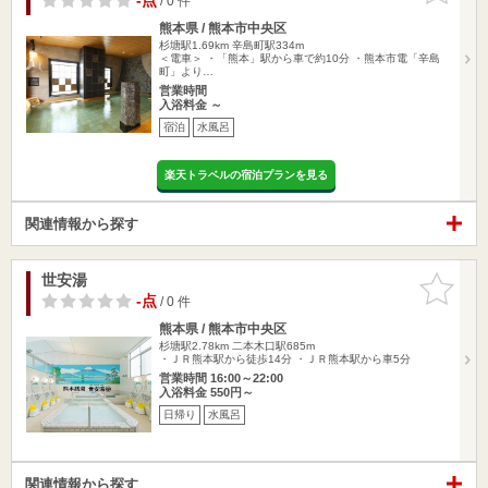
-点
/ 0 件
熊本県 / 熊本市中央区
杉塘駅1.69km
辛島町駅334m
＜電車＞ ・「熊本」駅から車で約10分 ・熊本市電「辛島
町」より…
営業時間
入浴料金 ～
宿泊
水風呂
楽天トラベルの宿泊プランを見る
関連情報から探す
世安湯
お気に入
りに追加
-点
/ 0 件
熊本県 / 熊本市中央区
杉塘駅2.78km
二本木口駅685m
・ＪＲ熊本駅から徒歩14分 ・ＪＲ熊本駅から車5分
営業時間 16:00～22:00
入浴料金 550円～
日帰り
水風呂
関連情報から探す