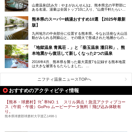
2025年は、2月7～8日・14～15日・21～22日・28～3月1
場・家族風呂)を徹底紹介します！
山鹿温泉(読み方：やまがおんせん)は、熊本県北の平野部に
日、の合計8日間開催。今回は地元九州在住の筆者が、その
ある名湯。湯量は全国トップ10に入り、“山鹿千軒たらいな
見所を徹底紹介。併せて、その他イベントや立ち寄り湯も併
し”と唄われる程。また、“乙女の柔肌”とも称される柔らかな
せてご紹介します。
泉質であり、お湯の良さにも定評があります。
熊本県のスーパー銭湯おすすめ10選 【2025年最新
版】
今回は地元九州の温泉ライターの私が実際に入浴した中か
ら、山鹿温泉の旅館やホテルの立ち寄り湯・日帰り入浴施
九州地方の中央部分に位置する熊本県。今なお活発な火山活
設・家族風呂の3パターンに分類し、合計10施設を厳選して
動がみられる阿蘇山と、その噴火で形成された地層からの湧
ご紹介。ぜひ、湯めぐりの参考にして下さいね！
水が多くあることから「火の国」「水の国」とも呼ばれま
す。
「地獄温泉 青風荘．」と「垂玉温泉 瀧日和」、熊
そんな熊本県は、県内の至るところから温泉が湧いている温
本地震から復活して新しくなった2つの温泉
泉県でもあります。山鹿温泉、玉名温泉、黒川温泉、人吉温
泉など有名な温泉地だけでなく、市街地にも天然温泉が湧き
2016年4月、熊本県を襲った最大震度7を記録する熊本地震
出すスーパー銭湯が豊富です。なかでも注目のスーパー銭湯
は大きな被害をもたらしました。
をピックアップしました。
阿蘇山麓の南阿蘇村の「地獄温泉 清風荘」、そして「清風
荘」から400mほど離れた「垂玉（たるたま）温泉 山口旅
ニフティ温泉ニュースTOPへ
館」の2軒は、この地震による土砂崩れなどのために、一時
期は孤立状態に。もしかしたらこの時のニュースで、「地獄
おすすめのアクティビティ情報
温泉」と「垂玉温泉」の名前を知った人もいるかもしれませ
ん。
【熊本・球磨村】ﾘﾋﾟ率NO.１ スリル満点！急流アクティブコー
この2軒は今どうなっているのでしょうか。実は現在は「地
ス（午前・午後）GoPro ムービーデータ無料！飛び込み体験有
獄温泉 青風荘．」「垂玉温泉 瀧日和」として営業を再開し
り。
ています。2021年に現地を訪問してきましたのでレポート
します。
熊本県球磨郡球磨村大字渡乙1498-1