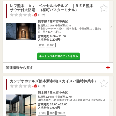
レフ熊本 ｂｙ ベッセルホテルズ ｜ＲＥＦ熊本｜
お気に入
サウナ付大浴場 （桜町バスターミナル）
りに追加
-点
/ 0 件
熊本県 / 熊本市中央区
杉塘駅1.51km
辛島町駅62m
新市街アーケード沿い 熊本市電・辛島町駅より徒歩1
分 熊本ICから約…
営業時間 6:00～21:00
入浴料金 1,200円～
宿泊
水風呂
楽天トラベルの宿泊プランを見る
関連情報から探す
カンデオホテルズ熊本新市街(スカイスパ臨時休業中)
お気に入
りに追加
-点
/ 0 件
熊本県 / 熊本市中央区
杉塘駅1.56km
辛島町駅127m
JR熊本駅から路面電車で約15分辛島町電停より徒歩約3分
営業時間 15:00～24:00
入浴料金 1,000円～
日帰り
宿泊
水風呂