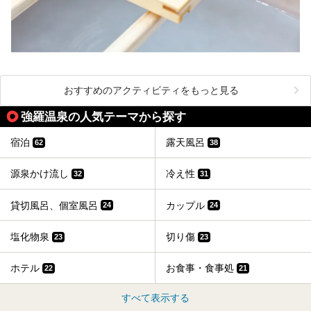
おすすめのアクティビティをもっと見る
強羅温泉の人気テーマから探す
宿泊
露天風呂
62
38
源泉かけ流し
冷え性
32
31
貸切風呂、個室風呂
カップル
24
24
塩化物泉
切り傷
23
23
ホテル
お食事・食事処
22
21
すべて表示する