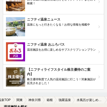
検索！
ニフティ温泉ニュース
温泉にもっと行きたくなる！お得な情報を掲載中
ニフティ温泉 おふろパス
温浴施設をお得に楽しめるサブスクリプションプラン
【ニフティライフスタイル株主優待のご案
内】
株主優待制度で人気の温浴施設に行こう！対象施設が
拡充されました！
温泉TOP
関東
神奈川県
箱根
強羅温泉
水風呂が楽しめる強羅温泉の温泉、日帰り温泉、スーパー銭湯おすすめ
温浴施設を探す