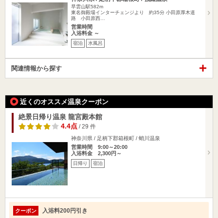
早雲山駅582m
東名御殿場インターチェンジより 約35分 小田原厚木道
路 小田原西…
営業時間
入浴料金 ～
宿泊
水風呂
関連情報から探す
近くのオススメ温泉クーポン
絶景日帰り温泉 龍宮殿本館
4.4点
/ 29 件
神奈川県 / 足柄下郡箱根町 / 蛸川温泉
営業時間 9:00～20:00
入浴料金 2,300円～
日帰り
宿泊
入浴料200円引き
クーポン