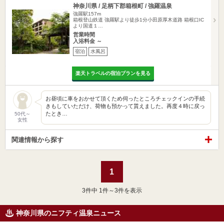
神奈川県 / 足柄下郡箱根町 / 強羅温泉
強羅駅157m
箱根登山鉄道 強羅駅より徒歩1分小田原厚木道路 箱根口IC
より国道１…
営業時間
入浴料金 ～
宿泊
水風呂
楽天トラベルの宿泊プランを見る
お昼頃に車をおかせて頂くため伺ったところチェックインの手続
きもしていただけ、荷物も預かって貰えました。再度４時に戻っ
たとき…
50代～
女性
関連情報から探す
1
3
件中 1件～3件を表示
神奈川県のニフティ温泉ニュース