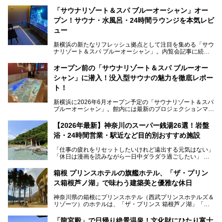
「サウナリゾート＆スパ ブルーオーシャン」オー
プン！サウナ・水風呂・24時間ラウンジを本気レビ
ュー
新横浜の新たなリフレッシュ拠点として注目を集める「サウ
ナリゾート＆スパ ブルーオーシャン」。内覧会記事に続
き、今回は実際に体験してみたリアルな様子をレポートしま
す。サウナや水風呂の気持ちよさはもちろん、リラックスス
オープン前の「サウナリゾート＆スパ ブルーオー
ペースの過ごしやすさまで徹底チェック。新横浜エリアで日
シャン」に潜入！没入型サウナの魅力を徹底レポー
常の疲れをリセットしたい人、ライブやスポーツ観戦遠征組
は必見です。
ト！
新横浜に2026年6月オープン予定の「サウナリゾート＆スパ
ブルーオーシャン」。館内には最新のプロジェクションマッ
ピングが多用され、まるで世界を旅しているかのような圧倒
的な“没入感（イマーシブ）”を体験できます。
【2026年最新】神奈川のスーパー銭湯26選！岩盤
浴・24時間営業・駅近など目的別おすすめ施設
「仕事の疲れをリセットしたいけれど遠出する元気はない」
今回は、そんな大注目の施設に一足先にお邪魔し、その全貌
「休日は漫画を読みながら一日中ダラダラ過ごしたい」
を見学させていただきました！
「子ども連れでも気兼ねなく、家事を忘れてリフレッシュし
たい」
サウナ室の中に咲き誇る桜、魚たちが泳ぐ水風呂、そしてバ
箱根 プリンスホテルの旗艦ホテル、「ザ・プリン
リのビーチを思わせる休憩スペース…。驚きの連続だった館
ス箱根芦ノ湖」で味わう建築美と優雅な休日
そんな「癒やされたい」という願いを叶えてくれるのが、神
内の様子をレポートします！
奈川県のスーパー銭湯。
神奈川県の箱根にプリンスホテル（西武プリンスホテルズ＆
神奈川県には、サウナや岩盤浴、一日中遊べるエンタメ施設
リゾーツ）のホテルは、「ザ・プリンス 箱根芦ノ湖」「芦
など、“非日常”を味わえるスーパー銭湯が数多く揃っていま
ノ湖畔 蛸川温泉 龍宮殿」「箱根湯の花プリンスホテル」
す。しかし、選択肢が多いからこそ「どの施設か迷ってしま
「箱根仙石原プリンスホテル」と4軒あり、今回ご紹介する
う」という人も多いはず。
「龍宮殿」で日帰り絶景温泉！文化財にひたり富士