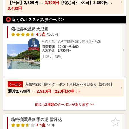
【平日】
2,300円
→
2,100円
【特定日･土休日】
2,600円
→
2,400円
近くのオススメ温泉クーポン
箱根湯本温泉 天成園
4.5点
/ 209 件
神奈川県 / 足柄下郡箱根町 / 箱根湯本温泉
営業時間 10:00～翌9:00
入浴料金 2,730円～
日帰り
宿泊
入館料220円割引クーポン！※利用不可日あり【10500】
クーポン
通常
2,730円
→
2,510円（220円お得！）
他にも2種類のクーポンがあります
箱根強羅温泉 季の湯 雪月花
お気に入
りに追加
3.5点
/ 4 件