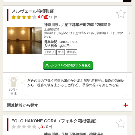
メルヴェール箱根強羅
お気に入
りに追加
4.0点
/ 1 件
神奈川県 / 足柄下郡箱根町強羅 / 強羅温泉
上強羅駅33m
強羅駅より徒歩5分または送迎バスあり御殿場ＩＣより約2
0キロ
営業時間 13:00～18:00
入浴料金 1,550円～
日帰り
宿泊
水風呂
楽天トラベルの宿泊プランを見る
灰色の湯の花舞う強羅温泉のかけ流し湯宿 箱根登山鉄道の強羅駅
から、徒歩で坂を上がること約5分。季節の花々を楽しめる箱…
50代～
男性
関連情報から探す
FOLQ HAKONE GORA（フォルク箱根強羅）
お気に入
りに追加
-点
/ 0 件
神奈川県 / 足柄下郡箱根町 / 強羅温泉