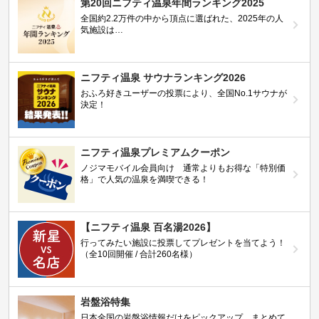
第20回ニフティ温泉年間ランキング2025
全国約2.2万件の中から頂点に選ばれた、2025年の人
気施設は…
ニフティ温泉 サウナランキング2026
おふろ好きユーザーの投票により、全国No.1サウナが
決定！
ニフティ温泉プレミアムクーポン
ノジマモバイル会員向け 通常よりもお得な「特別価
格」で人気の温泉を満喫できる！
【ニフティ温泉 百名湯2026】
行ってみたい施設に投票してプレゼントを当てよう！
（全10回開催 / 合計260名様）
岩盤浴特集
日本全国の岩盤浴情報だけをピックアップ。まとめて