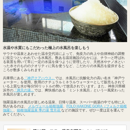
水温や水質にもこだわった極上の水風呂を楽しもう
サウナや温泉とあわせた温冷交代浴によって、免疫力の向上や自律神経の調整
に役立つといわれている水風呂。数ある温浴施設のなかには、チラ―と呼ばれ
る装置を用いて常に一定の水温を保つように管理したり、天然水やナノ水とい
った水そのもののクオリティに気を使うなど、こだわりの水風呂を提供すると
ころが数多くみられます。
兵庫県にある
「神戸クアハウス」
では、水風呂に抗酸化力の高い名水「神戸ウ
ォーター」を使用。飲用のナチュラルミネラルウォーターとして販売もされて
いる上質な水が毎分50リットルの勢いで放流されています。また、神奈川県横
浜市の
「満天の湯」
では、爽快感のある「ミント水風呂」という一風変わった
水風呂が楽しめます。
強羅温泉の水風呂が楽しめる温泉、日帰り温泉、スーパー銭湯の中でも特に人
気があるのは、
メルヴェール箱根強羅
、
FOLQ HAKONE GORA（フォルク箱根
強羅）
、
箱根強羅温泉 季の湯 雪月花
などの施設です。ぜひ一度は足を運んで
みてください。