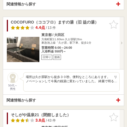
関連情報から探す
COCOFURO（ココフロ）ますの湯（旧 益の湯）
お気に入
りに追加
4.4点
/ 13 件
東京都 / 大田区
方南町駅11.80km
久が原駅26m
東急池上線「久が原」駅下車、徒歩1分
営業時間 6:00～24:00
入浴料金 550円～
日帰り
漫画
場所は久が原駅から徒歩３０秒。便利なところにあります。 リ
ノベーションして今風の銭湯に変わっていました。 綺麗で明る…
50代～
男性
関連情報から探す
そしがや温泉21（閉館しました）
お気に入
りに追加
3.8点
/ 43 件