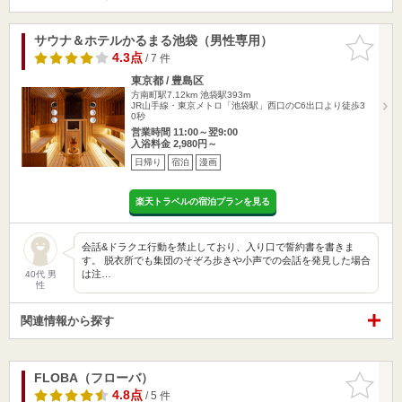
サウナ＆ホテルかるまる池袋（男性専用）
お気に入
りに追加
4.3点
/ 7 件
東京都 / 豊島区
方南町駅7.12km
池袋駅393m
JR山手線・東京メトロ「池袋駅」西口のC6出口より徒歩3
0秒
営業時間 11:00～翌9:00
入浴料金 2,980円～
日帰り
宿泊
漫画
楽天トラベルの宿泊プランを見る
会話&ドラクエ行動を禁止しており、入り口で誓約書を書きま
す。 脱衣所でも集団のそぞろ歩きや小声での会話を発見した場合
は注…
40代 男
性
関連情報から探す
FLOBA（フローバ）
お気に入
りに追加
4.8点
/ 5 件