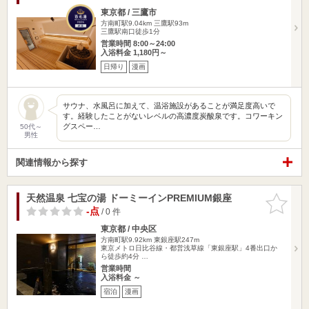
東京都 / 三鷹市
方南町駅9.04km
三鷹駅93m
三鷹駅南口徒歩1分
営業時間 8:00～24:00
入浴料金 1,180円～
日帰り
漫画
サウナ、水風呂に加えて、温浴施設があることが満足度高いで
す。経験したことがないレベルの高濃度炭酸泉です。コワーキン
グスペー…
50代～
男性
関連情報から探す
天然温泉 七宝の湯 ドーミーインPREMIUM銀座
お気に入
りに追加
-点
/ 0 件
東京都 / 中央区
方南町駅9.92km
東銀座駅247m
東京メトロ日比谷線・都営浅草線「東銀座駅」4番出口か
ら徒歩約4分 …
営業時間
入浴料金 ～
宿泊
漫画