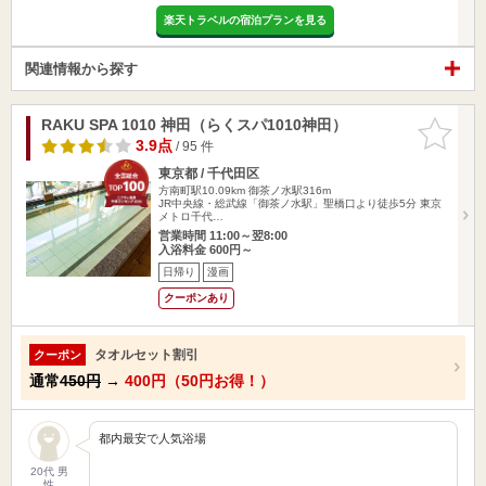
楽天トラベルの宿泊プランを見る
関連情報から探す
RAKU SPA 1010 神田（らくスパ1010神田）
お気に入
りに追加
3.9点
/ 95 件
東京都 / 千代田区
方南町駅10.09km
御茶ノ水駅316m
JR中央線・総武線「御茶ノ水駅」聖橋口より徒歩5分 東京
メトロ千代…
営業時間 11:00～翌8:00
入浴料金 600円～
日帰り
漫画
クーポンあり
タオルセット割引
クーポン
通常
450円
→
400円（50円お得！）
都内最安で人気浴場
20代 男
性