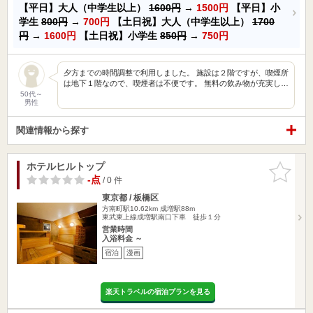
【平日】大人（中学生以上）
1600円
→
1500円
【平日】小
学生
800円
→
700円
【土日祝】大人（中学生以上）
1700
円
→
1600円
【土日祝】小学生
850円
→
750円
夕方までの時間調整で利用しました。 施設は２階ですが、喫煙所
は地下１階なので、喫煙者は不便です。 無料の飲み物が充実し…
50代～
男性
関連情報から探す
ホテルヒルトップ
お気に入
りに追加
-点
/ 0 件
東京都 / 板橋区
方南町駅10.62km
成増駅88m
東武東上線成増駅南口下車 徒歩１分
営業時間
入浴料金 ～
宿泊
漫画
楽天トラベルの宿泊プランを見る