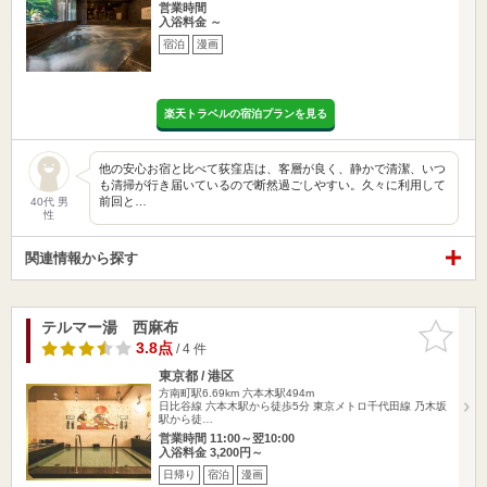
営業時間
入浴料金 ～
宿泊
漫画
楽天トラベルの宿泊プランを見る
他の安心お宿と比べて荻窪店は、客層が良く、静かで清潔、いつ
も清掃が行き届いているので断然過ごしやすい。久々に利用して
前回と…
40代 男
性
関連情報から探す
テルマー湯 西麻布
お気に入
りに追加
3.8点
/ 4 件
東京都 / 港区
方南町駅6.69km
六本木駅494m
日比谷線 六本木駅から徒歩5分 東京メトロ千代田線 乃木坂
駅から徒…
営業時間 11:00～翌10:00
入浴料金 3,200円～
日帰り
宿泊
漫画