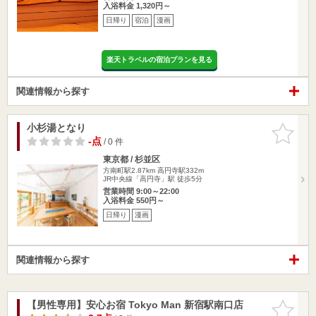
入浴料金 1,320円～
日帰り
宿泊
漫画
楽天トラベルの宿泊プランを見る
関連情報から探す
小杉湯となり
お気に入
りに追加
-点
/ 0 件
東京都 / 杉並区
方南町駅2.87km
高円寺駅332m
JR中央線「高円寺」駅 徒歩5分
営業時間 9:00～22:00
入浴料金 550円～
日帰り
漫画
関連情報から探す
【男性専用】安心お宿 Tokyo Man 新宿駅南口店
お気に入
りに追加