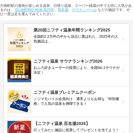
方南町駅の漫画が楽しめる温泉、日帰り温泉、スーパー銭湯の中でも特に人気があ
るのは、
GLAMPING HUB 高円寺
、
羽衣湯
、
サウナノーベル
などの施設です。ぜ
ひ一度は足を運んでみてください。
第20回ニフティ温泉年間ランキング2025
全国約2.2万件の中から頂点に選ばれた、2025年の人
気施設は…
ニフティ温泉 サウナランキング2026
おふろ好きユーザーの投票により、全国No.1サウナが
決定！
ニフティ温泉プレミアムクーポン
ノジマモバイル会員向け 通常よりもお得な「特別価
格」で人気の温泉を満喫できる！
【ニフティ温泉 百名湯2026】
行ってみたい施設に投票してプレゼントを当てよう！