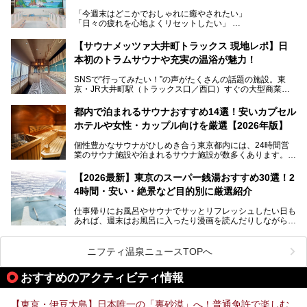
うなユニークなサウナ、自家醸造のクラフトビールが飲める
「今週末はどこかでおしゃれに癒やされたい」
ビアバーなど、新しく登場したスポットも併せて紹介しま
「日々の疲れを心地よくリセットしたい」
す。充実した設備があるのに、基本の入浴料が銭湯価格の5
──そんなときにおすすめなのが、今、都内で大きなブーム
50円というのも嬉しすぎます！
となっている新しいスタイルの銭湯です。
【サウナメッツァ大井町トラックス 現地レポ】日
本初のトラムサウナや充実の温浴が魅力！
最近、SNSやメディアで「デザイナーズ銭湯」や「ネオ銭
湯」という言葉をよく耳にしませんか？
SNSで“行ってみたい！”の声がたくさんの話題の施設。東
京・JR大井町駅（トラックス口／西口）すぐの大型商業施
本記事では、そもそもこれらがどんな銭湯なのか、その気に
設・大井町 トラックスに、2026年3月28日、「サウナメッ
なる違いを分かりやすく解説！さらに、都内で絶対に外せな
ツァ大井町トラックス」がニューオープン。施設の様子をレ
いおしゃれな名店15選を、おすすめの順番で一挙にご紹介
都内で泊まれるサウナおすすめ14選！安いカプセル
ポ―トします。
します。
ホテルや女性・カップル向けを厳選【2026年版】
個性豊かなサウナがひしめき合う東京都内には、24時間営
業のサウナ施設や泊まれるサウナ施設が数多くあります。
終電を逃した深夜の利用に限らず、時間を気にしないサウナ
を旅の目的とする「サ旅」や自分へのご褒美のための宿泊な
【2026最新】東京のスーパー銭湯おすすめ30選！2
ど、自分の好きなタイミングで好きなだけサ活ができるのが
4時間・安い・絶景など目的別に厳選紹介
魅力です。
仕事帰りにお風呂やサウナでサッとリフレッシュしたい日も
最近では、男性専用施設だけでなく、カップルや女性に嬉し
あれば、週末はお風呂に入ったり漫画を読んだりしながら一
い個室サウナも増えてきました。
日中ダラダラ過ごしたい日もあると思います。
この記事では、東京都内にある24時間営業のサウナの中か
また、終電を逃してしまい、「このまま朝までゆっくりでき
ら、特におすすめしたい施設14選をご紹介します。
ニフティ温泉ニュースTOPへ
る場所があれば」と探した経験がある人も多いのではないで
宿泊可能な施設もピックアップしているので、ぜひチェック
しょうか。
してみてください。
おすすめのアクティビティ情報
そこで本記事では、東京でおすすめのスーパー銭湯を、目的
別に厳選した30施設からご紹介します。
【東京・伊豆大島】日本唯一の「裏砂漠」へ！普通免許で楽しむ
24時間営業で宿泊できる施設や、1,000円以下で楽しめる安