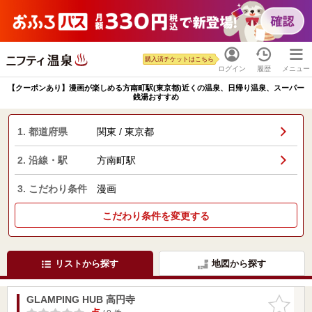
購入済チケットはこちら
ログイン
履歴
メニュー
【クーポンあり】漫画が楽しめる方南町駅(東京都)近くの温泉、日帰り温泉、スーパー
銭湯おすすめ
1. 都道府県
関東 / 東京都
2. 沿線・駅
方南町駅
3. こだわり条件
漫画
こだわり条件を変更する
リストから探す
地図から探す
GLAMPING HUB 高円寺
お気に入
りに追加