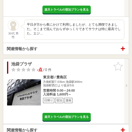
楽天トラベルの宿泊プランを見る
平日夕方から夜にかけて利用しましたが、とても満喫できまし
た。そこまで混んでおらずゆっくりできてサウナは特に最高でし
た。エジ…
30代 男
性
関連情報から探す
池袋プラザ
お気に入
りに追加
-点
/ 0 件
東京都 / 豊島区
方南町駅7.03km
池袋駅466m
池袋駅西口より徒歩5分
営業時間 0:00～24:00
入浴料金 1,600円～
日帰り
宿泊
漫画
楽天トラベルの宿泊プランを見る
関連情報から探す