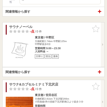
性
関連情報から探す
サウナノーベル
お気に入
りに追加
-点
/ 0 件
東京都 / 中野区
方南町駅2.74km
中野駅135m
中野駅徒歩3分
営業時間 9:00～23:30
入浴料金 ～
日帰り
宿泊
漫画
関連情報から探す
サウナ&カプセルミナミ下北沢店
お気に入
りに追加
-点
/ 0 件
東京都 / 世田谷区
方南町駅2.81km
下北沢駅266m
小田急線/井の頭線下北沢駅南口より徒歩３分
営業時間