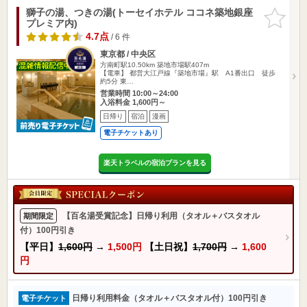
獅子の湯、つきの湯(トーセイホテル ココネ築地銀座
お気に入
プレミア内)
りに追加
4.7点
/ 6 件
東京都 / 中央区
方南町駅10.50km
築地市場駅407m
【電車】 都営大江戸線『築地市場』駅 A1番出口 徒歩
約5分 東…
営業時間 10:00～24:00
入浴料金 1,600円～
日帰り
宿泊
漫画
電子チケットあり
楽天トラベルの宿泊プランを見る
【百名湯受賞記念】日帰り利用（タオル＋バスタオル
期間限定
付）100円引き
【平日】
1,600円
→
1,500円
【土日祝】
1,700円
→
1,600
円
日帰り利用料金（タオル＋バスタオル付）100円引き
電子チケット