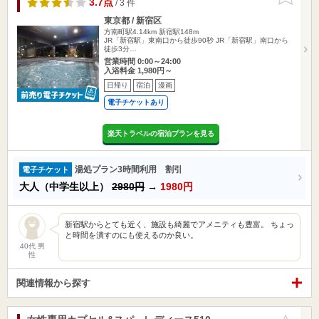
3.7点
/ 3 件
東京都 / 新宿区
方南町駅4.14km
新宿駅148m
JR「新宿駅」東南口から徒歩90秒 JR「新宿駅」南口から
徒歩3分…
営業時間 0:00～24:00
入浴料金 1,980円～
日帰り
宿泊
漫画
電子チケットあり
楽天トラベルの宿泊プランを見る
湯処プラン3時間利用 割引
電子チケット
大人（中学生以上）
2980円
→
1980円
新宿駅からとても近く、施設も綺麗でアメニティも豊富。 ちょっ
と時間を潰すのにも使えるのか良い。
40代 男
性
関連情報から探す