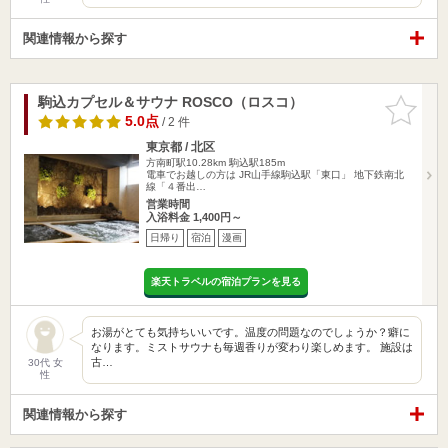
関連情報から探す
駒込カプセル＆サウナ ROSCO（ロスコ）
お気に入
りに追加
5.0点
/ 2 件
東京都 / 北区
方南町駅10.28km
駒込駅185m
電車でお越しの方は JR山手線駒込駅「東口」 地下鉄南北
線「４番出…
営業時間
入浴料金 1,400円～
日帰り
宿泊
漫画
楽天トラベルの宿泊プランを見る
お湯がとても気持ちいいです。温度の問題なのでしょうか？癖に
なります。ミストサウナも毎週香りが変わり楽しめます。 施設は
古…
30代 女
性
関連情報から探す