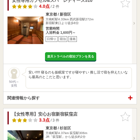
女性専用カプセル&スパ レディース510
お気に入
りに追加
4.0点
/ 2 件
東京都 / 新宿区
方南町駅4.33km
西武新宿駅272m
新宿駅東口より徒歩8分
営業時間
入浴料金 1,600円～
日帰り
宿泊
漫画
楽天トラベルの宿泊プランを見る
安い!!!!! 寝るのも仮眠室ですが寝やすい 推し活で宿を抑えたいな
ら最高のとこだと思います。
50代～
女性
関連情報から探す
【女性専用】安心お宿新宿荻窪店
お気に入
りに追加
3.3点
/ 3 件
東京都 / 杉並区
方南町駅4.37km
荻窪駅306m
JR「荻窪駅」から徒歩約2分