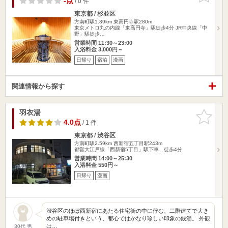
-点
/ 0 件
東京都 / 杉並区
方南町駅1.89km
東高円寺駅280m
東京メトロ丸の内線「東高円寺」駅徒歩4分 JR中央線「中
野」駅徒歩…
営業時間 11:30～23:00
入浴料金 3,000円～
日帰り
宿泊
漫画
関連情報から探す
羽衣湯
お気に入
りに追加
4.0点
/ 1 件
東京都 / 渋谷区
方南町駅2.59km
西新宿五丁目駅243m
都営大江戸線「西新宿5丁目」駅下車、徒歩4分
営業時間 14:00～25:30
入浴料金 550円～
日帰り
漫画
渋谷区のほぼ西新宿にあたる住宅街の中に佇む、二階建てで大き
めの駐車場付きという、都心ではかなり珍しい印象の銭湯。 外観
は…
30代 男