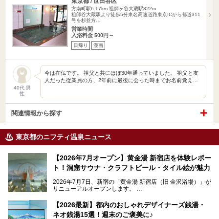
東京都 / 世田谷区
方南町駅6.17km
祖師ヶ谷大蔵駅322m
祖師谷大蔵駅より徒歩5分東名高速道路東京ICから都道311
号を杉並方…
営業時間
入浴料金 500円～
日帰り
漫画
今は在仏です。 祖父と共にほぼ30年通っていました。 祖父と友
人だった従業員の方、2年前に最後に会った時までお名前覚え…
40代 男
性
関連情報から探す
東京都のニフティ温泉ニュース
【2026年7月オープン】黄金湯 新宿店を体験レポー
ト！洞窟サウナ・クラフトビール・タイル絵が魅力
2026年7月7日、新宿の「黄金湯 新宿店（旧 金沢浴場）」が
リニューアルオープンします。
レトロでノスタルジックなタイル絵はそのまま、昔からここ
【2026最新】都内のおしゃれデザイナーズ銭湯・
を知る地元の人にも、新しく足を運んでくれる人にも愛され
ネオ銭湯15選！週末のご褒美に♪
る、今の時代の"銭湯"として生まれ変わりました。洞窟のよ