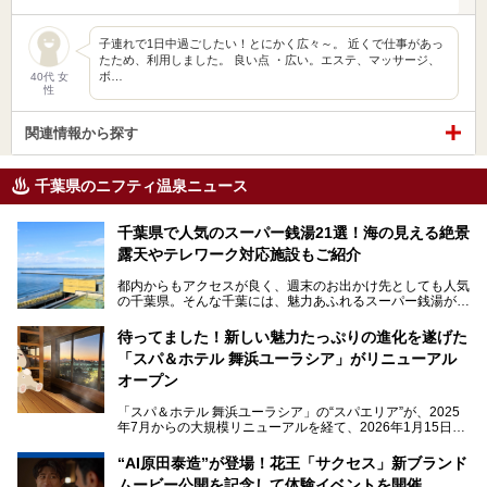
子連れで1日中過ごしたい！とにかく広々～。 近くで仕事があっ
たため、利用しました。 良い点 ・広い。エステ、マッサージ、
ボ…
40代 女
性
関連情報から探す
千葉県のニフティ温泉ニュース
千葉県で人気のスーパー銭湯21選！海の見える絶景
露天やテレワーク対応施設もご紹介
都内からもアクセスが良く、週末のお出かけ先としても人気
の千葉県。そんな千葉には、魅力あふれるスーパー銭湯がた
くさんあります。
待ってました！新しい魅力たっぷりの進化を遂げた
「サウナでしっかりととのいたい」「海が見える絶景で非日
「スパ＆ホテル 舞浜ユーラシア」がリニューアル
常を味わいたい」「子連れでも気兼ねなく1日過ごした
い」。
オープン
そんな多様なニーズに応える施設が揃っているため、その日
「スパ＆ホテル 舞浜ユーラシア」の“スパエリア”が、2025
の目的に合った施設がきっと見つかるはずです。
年7月からの大規模リニューアルを経て、2026年1月15日
（木）に再オープン！
さらに最近では、24時間営業で深夜まで滞在できる施設
“AI原田泰造”が登場！花王「サクセス」新ブランド
や、テレワーク・コワーキングスペースを備えた仕事もでき
新設エリアや生まれ変わった浴場・サウナの魅力を、人気キ
るスパも増えており、ただの入浴施設にとどまらない進化を
ムービー公開を記念して体験イベントを開催