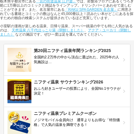
栃木県宇都宮市にある
「宮の街道温泉 江戸遊」
では、岩盤浴フロアにあるくつろぎ
処に1万冊以上のコミックと雑誌をラインアップ。ドリンクバーとあわせて楽しむ
ことができます。また、名古屋市にある
「RAKU SPA GARDEN 名古屋」
に用意さ
れている書籍とコミックの数はなんと45,000冊以上！読みたい本がどこにあるを探
すための独自の検索システムが提供されているほど充実しています。
小室駅の漫画が楽しめる温泉、日帰り温泉、スーパー銭湯の中でも特に人気がある
のは、
天然温泉 八千代ほっこり湯（閉館しました）
、
アクア・ユーカリ（閉館し
ました）
などの施設です。ぜひ一度は足を運んでみてください。
第20回ニフティ温泉年間ランキング2025
全国約2.2万件の中から頂点に選ばれた、2025年の人
気施設は…
ニフティ温泉 サウナランキング2026
おふろ好きユーザーの投票により、全国No.1サウナが
決定！
ニフティ温泉プレミアムクーポン
ノジマモバイル会員向け 通常よりもお得な「特別価
格」で人気の温泉を満喫できる！