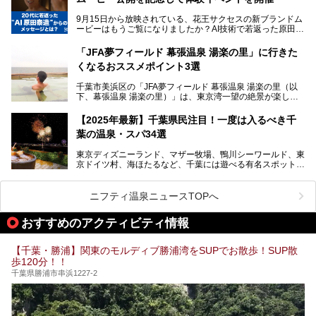
ャラクター「ユーラシわん」と一緒にご紹介します。必見の
遂げています。
マル秘情報がたっぷり。ぜひチェックしてみてください！
9月15日から放映されている、花王サクセスの新ブランドム
───
本記事では、人気スーパー銭湯から絶景施設、コワーキング
ービーはもうご覧になりましたか？AI技術で若返った原田泰
提供元：SPA＆HOTEL舞浜ユーラシア【PR】
スペースや休憩スペースが充実した施設、子連れファミリー
造さんが登場して、“前を向くチカラに”というメッセージを
この記事はSPA＆HOTEL舞浜ユーラシアのPRレポート記事
向けの施設など、目的に合わせたおすすめの施設を紹介しま
伝えるムービーです。公開を記念して、スパメッツァおおた
です。
「JFA夢フィールド 幕張温泉 湯楽の里」に行きた
す。
か竜泉寺の湯にて体験イベントを開催。花王サクセスの製品
くなるおススメポイント3選
が無料で試せるチャンスです！
千葉県でスーパー銭湯選びに困った際は、ぜひ参考にしてく
───
ださい。
千葉市美浜区の「JFA夢フィールド 幕張温泉 湯楽の里（以
提供元：花王株式会社【PR】
下、幕張温泉 湯楽の里）」は、東京湾一望の絶景が楽しめ
この記事は花王株式会社商品のPRレポート記事です。
る日帰り温泉です。
設備も天然温泉の露天風呂、サウナ、岩盤浴のほか、高濃度
【2025年最新】千葉県民注目！一度は入るべき千
炭酸泉、海の見えるお休み処や食事処、展望抜群の屋上ま
葉の温泉・スパ34選
で、年代を問わずたっぷり楽しめます。
東京ディズニーランド、マザー牧場、鴨川シーワールド、東
今回は人気のこの施設の中でも、特におススメしたい3つの
京ドイツ村、海ほたるなど、千葉には遊べる有名スポットが
ポイントについて厳選してお届けします。読めばきっと、行
たくさん。そんな千葉県は温泉・スパもすごいんです！千葉
きたくなること間違いなし！
県で生まれ、千葉県で育ち、つい最近まで千葉在住だった私
がお勧めする、一度は入るべき千葉の温泉・スパ34選をま
ニフティ温泉ニュースTOPへ
とめました。
おすすめのアクティビティ情報
【千葉・勝浦】関東のモルディブ勝浦湾をSUPでお散歩！SUP散
歩120分！！
千葉県勝浦市串浜1227-2