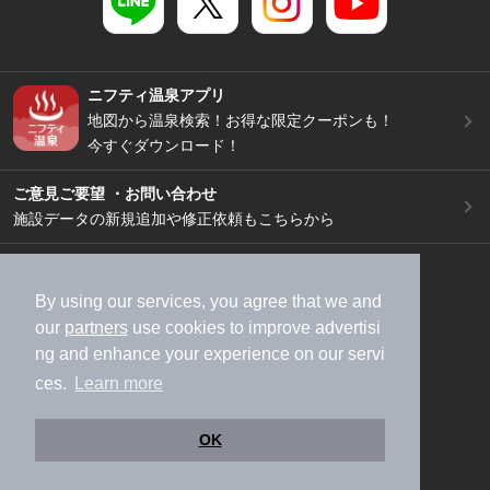
ニフティ温泉アプリ
地図から温泉検索！お得な限定クーポンも！
今すぐダウンロード！
ご意見ご要望 ・お問い合わせ
施設データの新規追加や修正依頼もこちらから
スマートフォン
/
PC
加盟店募集（資料請求）
広告出稿のご案内
By using our services, you agree that we and
our
partners
use cookies to improve advertisi
利用規約
ライフスタイルMEMBERS+規約
ng and enhance your experience on our servi
特定商取引法に基づく表記
ヘルプ
採用情報
ces.
Learn more
運営会社
個人情報保護ポリシー
©NIFTY Lifestyle Co., Ltd.
OK