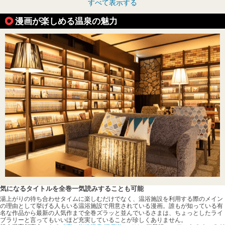
すべて表示する
漫画が楽しめる温泉の魅力
気になるタイトルを全巻一気読みすることも可能
湯上がりの待ち合わせタイムに楽しむだけでなく、温浴施設を利用する際のメイン
の理由として挙げる人もいる温浴施設で用意されている漫画。誰もが知っている有
名な作品から最新の人気作まで全巻ズラッと並んでいるさまは、ちょっとしたライ
ブラリーと言ってもいいほど充実していることが珍しくありません。