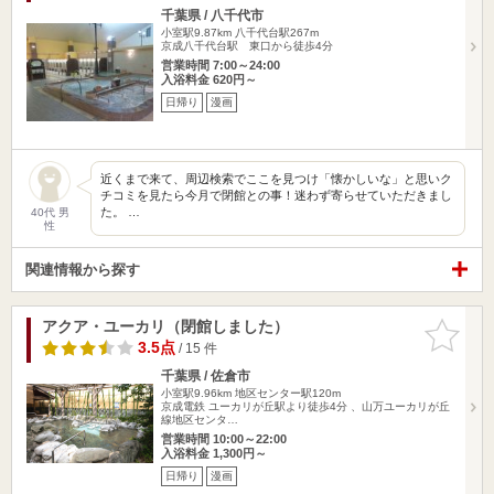
千葉県 / 八千代市
小室駅9.87km
八千代台駅267m
京成八千代台駅 東口から徒歩4分
営業時間 7:00～24:00
入浴料金 620円～
日帰り
漫画
近くまで来て、周辺検索でここを見つけ「懐かしいな」と思いク
チコミを見たら今月で閉館との事！迷わず寄らせていただきまし
た。 …
40代 男
性
関連情報から探す
アクア・ユーカリ（閉館しました）
お気に入
りに追加
3.5点
/ 15 件
千葉県 / 佐倉市
小室駅9.96km
地区センター駅120m
京成電鉄 ユーカリが丘駅より徒歩4分 、山万ユーカリが丘
線地区センタ…
営業時間 10:00～22:00
入浴料金 1,300円～
日帰り
漫画