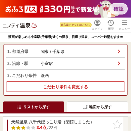
購入済チケットはこちら
ログイン
履歴
メニュー
漫画が楽しめる小室駅(千葉県)近くの温泉、日帰り温泉、スーパー銭湯おすすめ
1. 都道府県
関東 / 千葉県
2. 沿線・駅
小室駅
3. こだわり条件
漫画
こだわり条件を変更する
リストから探す
地図から探す
天然温泉 八千代ほっこり湯（閉館しました）
お気に入
りに追加
3.4点
/ 22 件