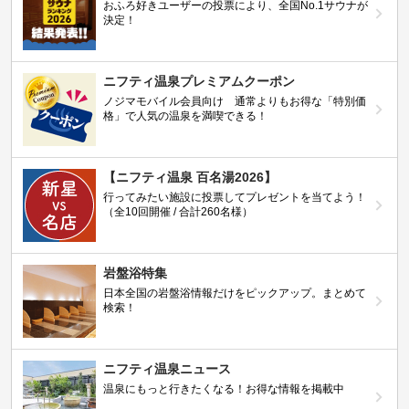
おふろ好きユーザーの投票により、全国No.1サウナが
決定！
ニフティ温泉プレミアムクーポン
ノジマモバイル会員向け 通常よりもお得な「特別価
格」で人気の温泉を満喫できる！
【ニフティ温泉 百名湯2026】
行ってみたい施設に投票してプレゼントを当てよう！
（全10回開催 / 合計260名様）
岩盤浴特集
日本全国の岩盤浴情報だけをピックアップ。まとめて
検索！
ニフティ温泉ニュース
温泉にもっと行きたくなる！お得な情報を掲載中