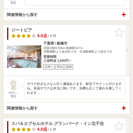
男性
関連情報から探す
ジートピア
お気に入
りに追加
4.0点
/ 4 件
千葉県 / 船橋市
北国分駅9.56km
船橋駅347m
JR船橋駅より徒歩約２分・京成船橋駅より徒歩３分
営業時間
入浴料金 1,600円～
日帰り
宿泊
漫画
サウナ好きな人なら行く価値あります。駅近でサクッと行けます
ね。高温サウナは本当に熱いです。浴槽も広くて疲れを癒してく
れます…
50代～
男性
関連情報から探す
スパ＆カプセルホテル グランパーク・イン北千住
お気に入
りに追加
4.0点
/ 1 件