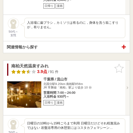
日帰り
漫画
入浴場に歯ブラシ，カミソリは有るのに，身体を洗う垢こすり
が，有りません。
50代～
女性
関連情報から探す
南柏天然温泉すみれ
お気に入
りに追加
3.9点
/ 91 件
千葉県 / 流山市
北国分駅9.20km
南柏駅858m
JR 常磐線「南柏」駅より徒歩 10 分
営業時間 7:00～24:00
入浴料金 930円～
日帰り
漫画
日曜日の10時から15時ごろまで利用 日曜日だけどそれ程激混み
ではない 岩盤浴専用の休憩室にはコスタカフェマシーン…
50代～