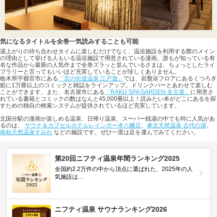
気になるタイトルを全巻一気読みすることも可能
湯上がりの待ち合わせタイムに楽しむだけでなく、温浴施設を利用する際のメイン
の理由として挙げる人もいる温浴施設で用意されている漫画。誰もが知っている有
名な作品から最新の人気作まで全巻ズラッと並んでいるさまは、ちょっとしたライ
ブラリーと言ってもいいほど充実していることが珍しくありません。
栃木県宇都宮市にある
「宮の街道温泉 江戸遊」
では、岩盤浴フロアにあるくつろぎ
処に1万冊以上のコミックと雑誌をラインアップ。ドリンクバーとあわせて楽しむ
ことができます。また、名古屋市にある
「RAKU SPA GARDEN 名古屋」
に用意さ
れている書籍とコミックの数はなんと45,000冊以上！読みたい本がどこにあるを探
すための独自の検索システムが提供されているほど充実しています。
北国分駅の漫画が楽しめる温泉、日帰り温泉、スーパー銭湯の中でも特に人気があ
るのは、
サウナ＆カプセルホテルレインボー本八幡店
、
東京天然温泉 古代の湯
、
南柏天然温泉すみれ
などの施設です。ぜひ一度は足を運んでみてください。
第20回ニフティ温泉年間ランキング2025
全国約2.2万件の中から頂点に選ばれた、2025年の人
気施設は…
ニフティ温泉 サウナランキング2026