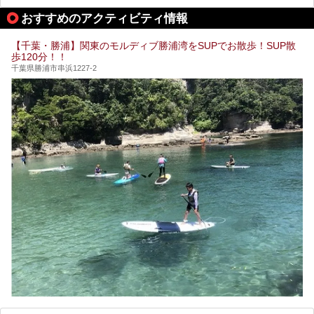
おすすめのアクティビティ情報
【千葉・勝浦】関東のモルディブ勝浦湾をSUPでお散歩！SUP散
歩120分！！
千葉県勝浦市串浜1227-2