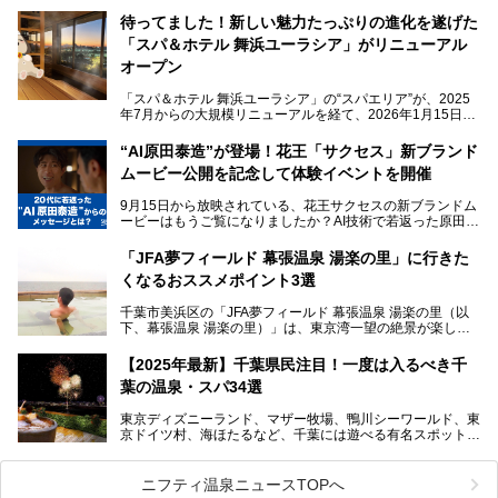
くさんあります。
待ってました！新しい魅力たっぷりの進化を遂げた
「サウナでしっかりととのいたい」「海が見える絶景で非日
「スパ＆ホテル 舞浜ユーラシア」がリニューアル
常を味わいたい」「子連れでも気兼ねなく1日過ごした
い」。
オープン
そんな多様なニーズに応える施設が揃っているため、その日
「スパ＆ホテル 舞浜ユーラシア」の“スパエリア”が、2025
の目的に合った施設がきっと見つかるはずです。
年7月からの大規模リニューアルを経て、2026年1月15日
（木）に再オープン！
さらに最近では、24時間営業で深夜まで滞在できる施設
“AI原田泰造”が登場！花王「サクセス」新ブランド
や、テレワーク・コワーキングスペースを備えた仕事もでき
新設エリアや生まれ変わった浴場・サウナの魅力を、人気キ
るスパも増えており、ただの入浴施設にとどまらない進化を
ムービー公開を記念して体験イベントを開催
ャラクター「ユーラシわん」と一緒にご紹介します。必見の
遂げています。
マル秘情報がたっぷり。ぜひチェックしてみてください！
9月15日から放映されている、花王サクセスの新ブランドム
───
本記事では、人気スーパー銭湯から絶景施設、コワーキング
ービーはもうご覧になりましたか？AI技術で若返った原田泰
提供元：SPA＆HOTEL舞浜ユーラシア【PR】
スペースや休憩スペースが充実した施設、子連れファミリー
造さんが登場して、“前を向くチカラに”というメッセージを
この記事はSPA＆HOTEL舞浜ユーラシアのPRレポート記事
向けの施設など、目的に合わせたおすすめの施設を紹介しま
伝えるムービーです。公開を記念して、スパメッツァおおた
です。
「JFA夢フィールド 幕張温泉 湯楽の里」に行きた
す。
か竜泉寺の湯にて体験イベントを開催。花王サクセスの製品
くなるおススメポイント3選
が無料で試せるチャンスです！
千葉県でスーパー銭湯選びに困った際は、ぜひ参考にしてく
───
ださい。
千葉市美浜区の「JFA夢フィールド 幕張温泉 湯楽の里（以
提供元：花王株式会社【PR】
下、幕張温泉 湯楽の里）」は、東京湾一望の絶景が楽しめ
この記事は花王株式会社商品のPRレポート記事です。
る日帰り温泉です。
設備も天然温泉の露天風呂、サウナ、岩盤浴のほか、高濃度
【2025年最新】千葉県民注目！一度は入るべき千
炭酸泉、海の見えるお休み処や食事処、展望抜群の屋上ま
葉の温泉・スパ34選
で、年代を問わずたっぷり楽しめます。
東京ディズニーランド、マザー牧場、鴨川シーワールド、東
今回は人気のこの施設の中でも、特におススメしたい3つの
京ドイツ村、海ほたるなど、千葉には遊べる有名スポットが
ポイントについて厳選してお届けします。読めばきっと、行
たくさん。そんな千葉県は温泉・スパもすごいんです！千葉
きたくなること間違いなし！
県で生まれ、千葉県で育ち、つい最近まで千葉在住だった私
がお勧めする、一度は入るべき千葉の温泉・スパ34選をま
ニフティ温泉ニュースTOPへ
とめました。