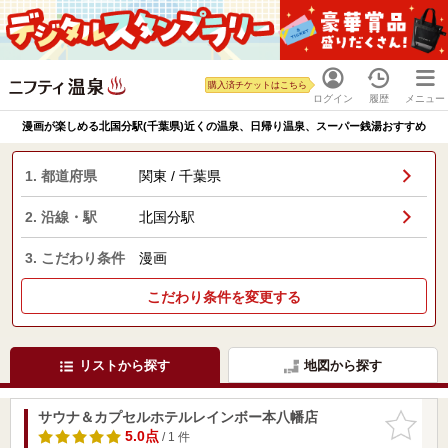
購入済チケットはこちら
ログイン
履歴
メニュー
漫画が楽しめる北国分駅(千葉県)近くの温泉、日帰り温泉、スーパー銭湯おすすめ
1. 都道府県
関東 / 千葉県
2. 沿線・駅
北国分駅
3. こだわり条件
漫画
こだわり条件を変更する
リストから探す
地図から探す
サウナ＆カプセルホテルレインボー本八幡店
お気に入
りに追加
5.0点
/ 1 件