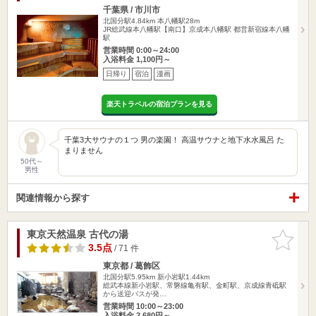
千葉県 / 市川市
北国分駅4.84km
本八幡駅28m
JR総武線本八幡駅【南口】京成本八幡駅 都営新宿線本八幡
駅
営業時間 0:00～24:00
入浴料金 1,100円～
日帰り
宿泊
漫画
楽天トラベルの宿泊プランを見る
千葉3大サウナの１つ 男の楽園！ 高温サウナと地下水水風呂 た
まりません
50代～
男性
関連情報から探す
東京天然温泉 古代の湯
お気に入
りに追加
3.5点
/ 71 件
東京都 / 葛飾区
北国分駅5.95km
新小岩駅1.44km
総武本線新小岩駅、常磐線亀有駅、金町駅、京成線青砥駅
から送迎バスが発…
営業時間 10:00～23:00
入浴料金 2,680円～