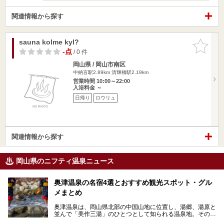
関連情報から探す
sauna kolme kyl?
お気に入
りに追加
-点
/ 0 件
岡山県 / 岡山市南区
中納言駅2.89km
清輝橋駅2.19km
営業時間 10:00～22:00
入浴料金 ～
日帰り
ロウリュ
関連情報から探す
岡山県のニフティ温泉ニュース
奥津温泉の名宿4選とおすすめ観光スポット・グル
メまとめ
奥津温泉は、岡山県北部の中国山地に位置し、湯郷、湯原と
並んで「美作三湯」のひとつとして知られる温泉地。その泉
質は美人の湯として知られ、肌がスベスベになると評判で