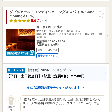
ダブルアール・コンディショニング＆スパ（RR Cond
お気に入
itioning＆SPA）
りに追加
5.0点
/ 8 件
岡山県 / 岡山市北区
中納言駅1.78km
新西大寺町筋駅763m
岡電バス「杜の街」バス停 1分 岡電バス・両備バス「山陽
新聞社前・…
営業時間 10:00～22:00
入浴料金 8,800円～
日帰り
ロウリュ
電子チケットあり
【要予約】VIPルーム 90 分プラン
電子チケット
【平日・土日祝全日】1部屋（定員6名）
27500円
他にも2種類の電子チケットがあります
｢空間｣ 広々した開放感ある空間で、上品な設備が完備しており
リラックス時間を満喫出来ました！プロジェクターが付いてお
り、…
20代 男
性