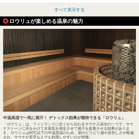
すべて表示する
ロウリュが楽しめる温泉の魅力
中温高湿で一気に発汗！ デトックス効果が期待できる「ロウリュ」
「ロウリュ」は、フィンランドに古くから伝わるサウナ入浴法の一つで、サウ
ナストーンに水をかけて水蒸気を発生させて発汗を促進させる効果がありま
す。ロウリュは80℃以下の中温高湿のため、肌のピリピリ感や息苦しさが軽減
され、サウナが苦手な人でも利用しやすいのが特徴。