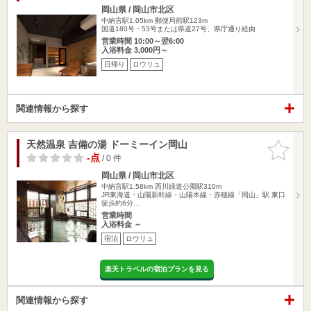
岡山県 / 岡山市北区
中納言駅1.05km
郵便局前駅123m
国道180号・53号または県道27号、県庁通り経由
営業時間 10:00～翌6:00
入浴料金 3,000円～
日帰り
ロウリュ
関連情報から探す
天然温泉 吉備の湯 ドーミーイン岡山
お気に入
りに追加
-点
/ 0 件
岡山県 / 岡山市北区
中納言駅1.58km
西川緑道公園駅310m
JR東海道・山陽新幹線・山陽本線・赤穂線「岡山」駅 東口
徒歩約6分…
営業時間
入浴料金 ～
宿泊
ロウリュ
楽天トラベルの宿泊プランを見る
関連情報から探す