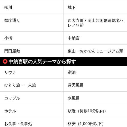
柳川
城下
県庁通り
西大寺町・岡山芸術創造劇場ハ
レノワ前
小橋
中納言
門田屋敷
東山・おかでんミュージアム駅
中納言駅の人気テーマから探す
サウナ
宿泊
ひとり旅・一人旅
露天風呂
カップル
水風呂
ホテル
駅近（徒歩10分以内）
お食事・食事処
格安（1,000円以下）