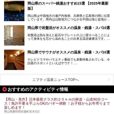
す。
岡山県のスーパー銭湯おすすめ15選 【2025年最新
版】
この記事では、奥津温泉で宿泊におすすめの宿、観光スポッ
ト、そして日帰り温泉施設を詳しくご紹介！奥津温泉の魅力
岡山県は中国地方の瀬戸内海側、兵庫県と広島県の間に位置
を存分に味わい、癒しの旅を楽しんでくださいね。
しています。県内は山陰地方につながる中国山地と盆地から
成る北部、吉備高原など丘陵地帯が広がる中部、おだやかな
海に多数の島々が浮かぶ瀬戸内海に面した南部に分けられま
岡山県で岩盤浴がオススメの温泉・銭湯・スパ10選
す。年間を通じて降水量が少ない「晴れの国」で、モモやブ
ドウなど果物の栽培が盛んなうえ、その品質の高さは全国的
岩盤浴は熱を加えた鉱石やプレートの上に寝そべることによ
にも有名です。
って身体をを芯から温めることの出来る温浴健康法です。じ
んわりと身体の内部を温めて発汗を促すことでリラックス効
そんな岡山県には、山間部の自然を味わえる温泉から街中の
果だけではなく、代謝が高まり健康や美容にも良い影響が期
気軽に行ける入浴施設まで、さまざまなスーパー銭湯があり
待できます。今回はそんな岩盤浴にこだわった岡山県内のオ
ます。ここでは、岡山県で評判のスーパー銭湯をご紹介しま
岡山県でサウナがオススメの温泉・銭湯・スパ10選
ススメ温泉・銭湯・スパ10ヶ所を紹介させていただきま
しょう。
す。
テレビドラマやバラエティ番組でも多数特集されている、今
話題のスポットといえばサウナ！
「サ活」や「サ道」などという言葉も使われるほど、幅広い
年齢層から人気を集めています。
今回は、岡山県でサウナがおすすめの温泉や銭湯、スパを厳
選してご紹介！
ニフティ温泉ニュースTOPへ
血流が良くなるだけでなく美容効果やリラックス効果も期待
できるサウナで、内側から健康的な体を目指しましょう。
おすすめのアクティビティ情報
【岡山・美作】日本最長クラス約２０ｋｍの林道・山道90分コー
ス！免許不要＆手ぶらOKのバギー体験 ！お子様からお年寄りまで
楽しめます！
岡山県勝田郡奈義町皆木312