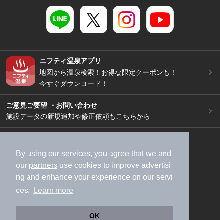
ニフティ温泉アプリ
地図から温泉検索！お得な限定クーポンも！
今すぐダウンロード！
ご意見ご要望 ・お問い合わせ
施設データの新規追加や修正依頼もこちらから
スマートフォン
/
PC
加盟店募集（資料請求）
広告出稿のご案内
By using our services, you agree that we and
our
partners
use cookies to improve advertisi
利用規約
ライフスタイルMEMBERS+規約
ng and enhance your experience on our servi
特定商取引法に基づく表記
ヘルプ
採用情報
ces.
Learn more
運営会社
個人情報保護ポリシー
©NIFTY Lifestyle Co., Ltd.
OK