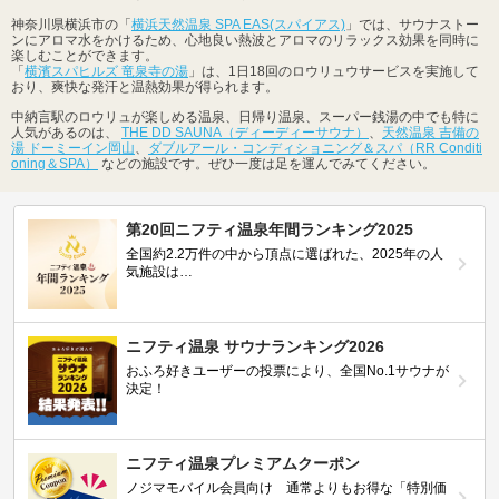
神奈川県横浜市の「
横浜天然温泉 SPA EAS(スパイアス)
」では、サウナストー
ンにアロマ水をかけるため、心地良い熱波とアロマのリラックス効果を同時に
楽しむことができます。
「
横濱スパヒルズ 竜泉寺の湯
」は、1日18回のロウリュウサービスを実施して
おり、爽快な発汗と温熱効果が得られます。
中納言駅のロウリュが楽しめる温泉、日帰り温泉、スーパー銭湯の中でも特に
人気があるのは、
THE DD SAUNA（ディーディーサウナ）
、
天然温泉 吉備の
湯 ドーミーイン岡山
、
ダブルアール・コンディショニング＆スパ（RR Conditi
oning＆SPA）
などの施設です。ぜひ一度は足を運んでみてください。
第20回ニフティ温泉年間ランキング2025
全国約2.2万件の中から頂点に選ばれた、2025年の人
気施設は…
ニフティ温泉 サウナランキング2026
おふろ好きユーザーの投票により、全国No.1サウナが
決定！
ニフティ温泉プレミアムクーポン
ノジマモバイル会員向け 通常よりもお得な「特別価