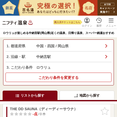
購入済チケットはこちら
ログイン
履歴
メニュー
ロウリュが楽しめる中納言駅(岡山県)近くの温泉、日帰り温泉、スーパー銭湯おすすめ
1. 都道府県
中国・四国 / 岡山県
2. 沿線・駅
中納言駅
3. こだわり条件
ロウリュ
こだわり条件を変更する
リストから探す
地図から探す
THE DD SAUNA（ディーディーサウナ）
お気に入
りに追加
-点
/ 0 件