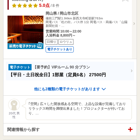
5.0点
/ 8 件
岡山県 / 岡山市北区
備前三門駅1.94km
新西大寺町筋駅763m
岡電バス「杜の街」バス停 1分 岡電バス・両備バス「山陽
新聞社前・…
営業時間 10:00～22:00
入浴料金 8,800円～
日帰り
ロウリュ
電子チケットあり
【要予約】VIPルーム 90 分プラン
電子チケット
【平日・土日祝全日】1部屋（定員6名）
27500円
他にも2種類の電子チケットがあります
｢空間｣ 広々した開放感ある空間で、上品な設備が完備しており
リラックス時間を満喫出来ました！プロジェクターが付いてお
り、…
20代 男
性
関連情報から探す