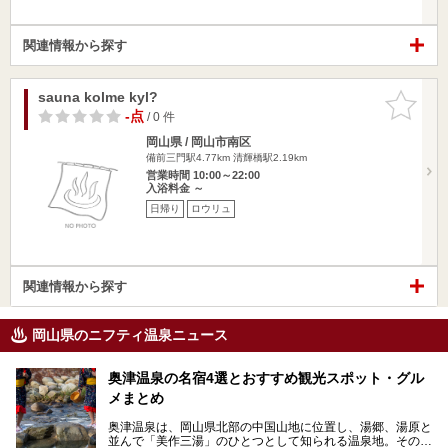
関連情報から探す
sauna kolme kyl?
お気に入
りに追加
-点
/ 0 件
岡山県 / 岡山市南区
備前三門駅4.77km
清輝橋駅2.19km
営業時間 10:00～22:00
入浴料金 ～
日帰り
ロウリュ
関連情報から探す
岡山県のニフティ温泉ニュース
奥津温泉の名宿4選とおすすめ観光スポット・グル
メまとめ
奥津温泉は、岡山県北部の中国山地に位置し、湯郷、湯原と
並んで「美作三湯」のひとつとして知られる温泉地。その泉