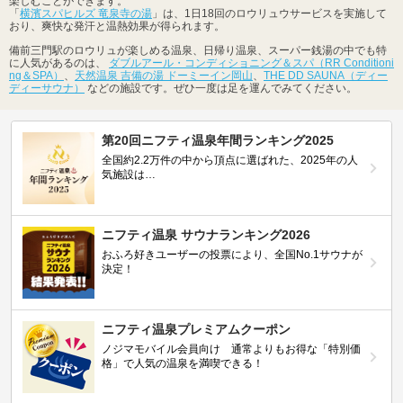
楽しむことができます。
「
横濱スパヒルズ 竜泉寺の湯
」は、1日18回のロウリュウサービスを実施して
おり、爽快な発汗と温熱効果が得られます。
備前三門駅のロウリュが楽しめる温泉、日帰り温泉、スーパー銭湯の中でも特
に人気があるのは、
ダブルアール・コンディショニング＆スパ（RR Conditioni
ng＆SPA）
、
天然温泉 吉備の湯 ドーミーイン岡山
、
THE DD SAUNA（ディー
ディーサウナ）
などの施設です。ぜひ一度は足を運んでみてください。
第20回ニフティ温泉年間ランキング2025
全国約2.2万件の中から頂点に選ばれた、2025年の人
気施設は…
ニフティ温泉 サウナランキング2026
おふろ好きユーザーの投票により、全国No.1サウナが
決定！
ニフティ温泉プレミアムクーポン
ノジマモバイル会員向け 通常よりもお得な「特別価
格」で人気の温泉を満喫できる！