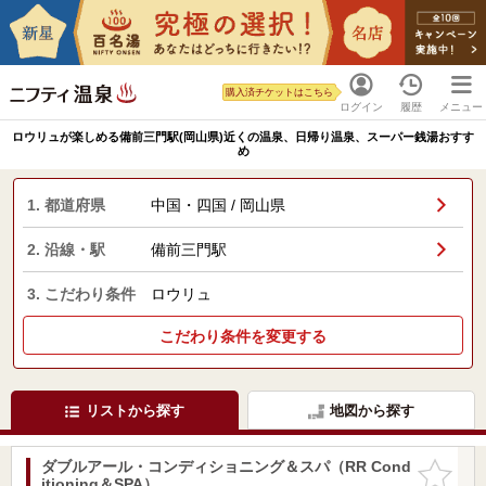
購入済チケットはこちら
ログイン
履歴
メニュー
ロウリュが楽しめる備前三門駅(岡山県)近くの温泉、日帰り温泉、スーパー銭湯おすす
め
1. 都道府県
中国・四国 / 岡山県
2. 沿線・駅
備前三門駅
3. こだわり条件
ロウリュ
こだわり条件を変更する
リストから探す
地図から探す
ダブルアール・コンディショニング＆スパ（RR Cond
お気に入
itioning＆SPA）
りに追加