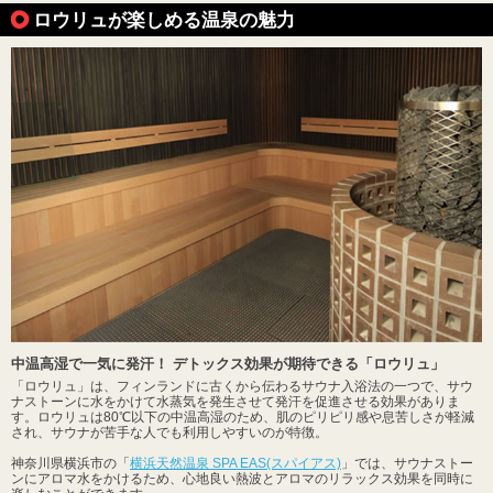
ロウリュが楽しめる温泉の魅力
中温高湿で一気に発汗！ デトックス効果が期待できる「ロウリュ」
「ロウリュ」は、フィンランドに古くから伝わるサウナ入浴法の一つで、サウ
ナストーンに水をかけて水蒸気を発生させて発汗を促進させる効果がありま
す。ロウリュは80℃以下の中温高湿のため、肌のピリピリ感や息苦しさが軽減
され、サウナが苦手な人でも利用しやすいのが特徴。
神奈川県横浜市の「
横浜天然温泉 SPA EAS(スパイアス)
」では、サウナストー
ンにアロマ水をかけるため、心地良い熱波とアロマのリラックス効果を同時に