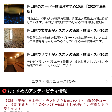
質は美人の湯として知られ、肌がスベスベになると評判で
す。
岡山県のスーパー銭湯おすすめ15選 【2025年最新
版】
この記事では、奥津温泉で宿泊におすすめの宿、観光スポッ
ト、そして日帰り温泉施設を詳しくご紹介！奥津温泉の魅力
岡山県は中国地方の瀬戸内海側、兵庫県と広島県の間に位置
を存分に味わい、癒しの旅を楽しんでくださいね。
しています。県内は山陰地方につながる中国山地と盆地から
成る北部、吉備高原など丘陵地帯が広がる中部、おだやかな
海に多数の島々が浮かぶ瀬戸内海に面した南部に分けられま
岡山県で岩盤浴がオススメの温泉・銭湯・スパ10選
す。年間を通じて降水量が少ない「晴れの国」で、モモやブ
ドウなど果物の栽培が盛んなうえ、その品質の高さは全国的
岩盤浴は熱を加えた鉱石やプレートの上に寝そべることによ
にも有名です。
って身体をを芯から温めることの出来る温浴健康法です。じ
んわりと身体の内部を温めて発汗を促すことでリラックス効
そんな岡山県には、山間部の自然を味わえる温泉から街中の
果だけではなく、代謝が高まり健康や美容にも良い影響が期
気軽に行ける入浴施設まで、さまざまなスーパー銭湯があり
待できます。今回はそんな岩盤浴にこだわった岡山県内のオ
ます。ここでは、岡山県で評判のスーパー銭湯をご紹介しま
岡山県でサウナがオススメの温泉・銭湯・スパ10選
ススメ温泉・銭湯・スパ10ヶ所を紹介させていただきま
しょう。
す。
テレビドラマやバラエティ番組でも多数特集されている、今
話題のスポットといえばサウナ！
「サ活」や「サ道」などという言葉も使われるほど、幅広い
年齢層から人気を集めています。
今回は、岡山県でサウナがおすすめの温泉や銭湯、スパを厳
選してご紹介！
ニフティ温泉ニュースTOPへ
血流が良くなるだけでなく美容効果やリラックス効果も期待
できるサウナで、内側から健康的な体を目指しましょう。
おすすめのアクティビティ情報
【岡山・美作】日本最長クラス約２０ｋｍの林道・山道90分コー
ス！免許不要＆手ぶらOKのバギー体験 ！お子様からお年寄りまで
楽しめます！