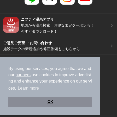
ニフティ温泉アプリ
地図から温泉検索！お得な限定クーポンも！
今すぐダウンロード！
ご意見ご要望 ・お問い合わせ
施設データの新規追加や修正依頼もこちらから
スマートフォン
/
PC
加盟店募集（資料請求）
広告出稿のご案内
By using our services, you agree that we and
our
partners
use cookies to improve advertisi
利用規約
ライフスタイルMEMBERS+規約
ng and enhance your experience on our servi
特定商取引法に基づく表記
ヘルプ
採用情報
ces.
Learn more
運営会社
個人情報保護ポリシー
©NIFTY Lifestyle Co., Ltd.
OK