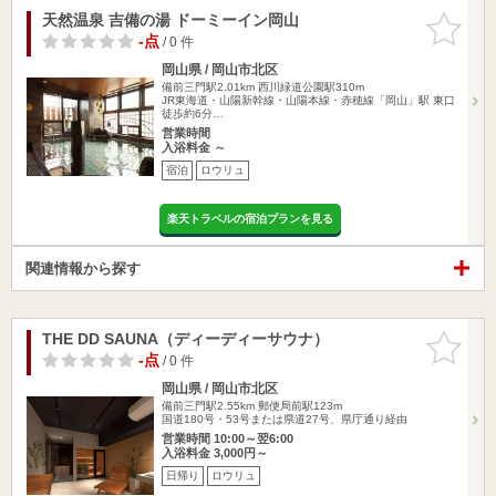
天然温泉 吉備の湯 ドーミーイン岡山
お気に入
りに追加
-点
/ 0 件
岡山県 / 岡山市北区
備前三門駅2.01km
西川緑道公園駅310m
JR東海道・山陽新幹線・山陽本線・赤穂線「岡山」駅 東口
徒歩約6分…
営業時間
入浴料金 ～
宿泊
ロウリュ
楽天トラベルの宿泊プランを見る
関連情報から探す
THE DD SAUNA（ディーディーサウナ）
お気に入
りに追加
-点
/ 0 件
岡山県 / 岡山市北区
備前三門駅2.55km
郵便局前駅123m
国道180号・53号または県道27号、県庁通り経由
営業時間 10:00～翌6:00
入浴料金 3,000円～
日帰り
ロウリュ