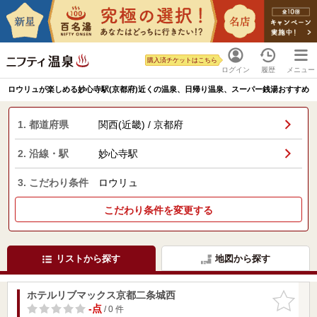
購入済チケットはこちら
ログイン
履歴
メニュー
ロウリュが楽しめる妙心寺駅(京都府)近くの温泉、日帰り温泉、スーパー銭湯おすすめ
1. 都道府県
関西(近畿) / 京都府
2. 沿線・駅
妙心寺駅
3. こだわり条件
ロウリュ
こだわり条件を変更する
リストから探す
地図から探す
ホテルリブマックス京都二条城西
お気に入
りに追加
-点
/ 0 件