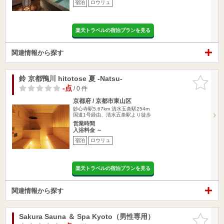
宿泊
ロウリュ
楽天トラベルの宿泊プランを見る
関連情報から探す
鈴 京都鴨川 hitotose 夏 -Natsu-
お気に入
りに追加
-点
/ 0 件
京都府 / 京都市東山区
妙心寺駅5.67km
清水五条駅254m
国道1号経由、清水五条駅より徒歩
営業時間
入浴料金 ～
宿泊
ロウリュ
楽天トラベルの宿泊プランを見る
関連情報から探す
Sakura Sauna ＆ Spa Kyoto（男性専用）
お気に入