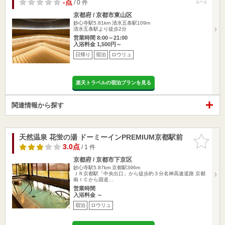
りに追加
-点
/ 0 件
京都府 / 京都市東山区
妙心寺駅5.81km
清水五条駅109m
清水五条駅より徒歩2分
営業時間 8:00～21:00
入浴料金 1,500円～
日帰り
宿泊
ロウリュ
楽天トラベルの宿泊プランを見る
関連情報から探す
天然温泉 花蛍の湯 ドーミーインPREMIUM京都駅前
お気に入
りに追加
3.0点
/ 1 件
京都府 / 京都市下京区
妙心寺駅5.87km
京都駅396m
ＪＲ京都駅「中央出口」から徒歩約３分名神高速道路 京都
南ＩＣから国道…
営業時間
入浴料金 ～
宿泊
ロウリュ