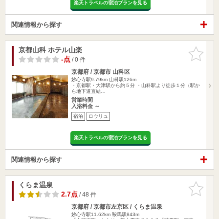
楽天トラベルの宿泊プランを見る
関連情報から探す
京都山科 ホテル山楽
お気に入
りに追加
-点
/ 0 件
京都府 / 京都市 山科区
妙心寺駅9.79km
山科駅126m
・京都駅・大津駅から約５分 ・山科駅より徒歩１分（駅か
ら地下道直結…
営業時間
入浴料金 ～
宿泊
ロウリュ
楽天トラベルの宿泊プランを見る
関連情報から探す
くらま温泉
お気に入
りに追加
2.7点
/ 48 件
京都府 / 京都市左京区 / くらま温泉
妙心寺駅11.62km
鞍馬駅843m