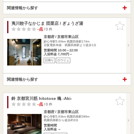
関連情報から探す
夷川餃子なかじま 団栗店 / ぎょうざ湯
お気に入
りに追加
-点
/ 0 件
京都府 / 京都市東山区
妙心寺駅5.60km
祇園四条駅174m
京阪電鉄本線 祇園四条駅より徒歩1分
営業時間 10:00～22:00
入浴料金 7,700円～
日帰り
ロウリュ
関連情報から探す
鈴 京都宮川筋 hitotose 穐 -Aki-
お気に入
りに追加
-点
/ 0 件
京都府 / 京都市東山区
妙心寺駅5.63km
祇園四条駅399m
祇園四条駅から徒歩約3分
営業時間
入浴料金 ～