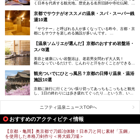
く日本を代表する観光地。歴史ある名所旧跡や寺社仏閣、そ
漁師町や商店街で働く人々を支えてきたこの2軒の銭湯とと
して古都ならではの文化が魅力です。
もに、立ち寄りたい舞鶴の観光スポットや温浴施設を紹介し
ます。
京都でサウナがオススメの温泉・スパ・スーパー銭
今回は、そんな京都府で2025年現在おすすめのスーパー銭
湯10選
湯を紹介します。
───
有名な観光名所のすぐ近くにある日帰り入浴施設から、山間
提供元：京都府舞鶴市【PR】
「サウナー」と呼ばれる人が多くなっている昨今、古都・京
部でレジャー気分を満喫できる温泉施設まで、好みのスーパ
この記事は京都府舞鶴市のPR記事です。
都にもサウナを楽しめる施設が多いんです。
ー銭湯を探してみてくださいね。
自分の好きなサウナを探すのもいいですが、さまざまなサウ
【温泉ソムリエが選んだ】京都のおすすめ岩盤浴・
ナを体感してみたいですよね。
スパ8選
今回は京都府の中心や郊外、温泉地にある施設など、サウナ
美容と健康にいい岩盤浴は、老若男女問わず大人気！
のある温浴施設を紹介します。
横になっているだけで、じんわりと汗をかくことができるの
で、簡単にデトックスができますよ♪
ぜひ参考にして、京都府の方や、観光に出かけた時などにサ
ウナを楽しみましょう！
観光ついでにひとっ風呂？京都の日帰り温泉・温浴
地元の方はもちろん、旅先としても人気の京都。
施設10選
観光のついでに岩盤浴のある温泉に浸かってリフレッシュす
るのも良さそうですね！
京都に旅行に行くとつい張り切ってあっちもこっちもと観光
し、1日の終わりには歩き疲れてぐったり…という方、いま
今回は京都にある岩盤浴のある施設をピックアップしてご紹
せんか？（私です）
介します！
そんな疲れた身体には温泉です！京都には、市内にも郊外に
も素晴らしい温泉がたくさんあります。そこで、日帰り利用
ニフティ温泉ニュースTOPへ
できるおすすめの温泉・温浴施設をまとめてみました。
おすすめのアクティビティ情報
【京都・亀岡】奥京都で刀鍛冶体験！日本刀と同じ素材「玉鋼」
を使用した本格刀剣作り＜将大鍛刀場＞