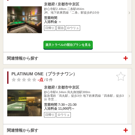
京都府 / 京都市中京区
妙心寺駅2.48km
二条駅464m
JR、地下鉄東西線「二条」駅徒歩約10分
営業時間
入浴料金 ～
日帰り
宿泊
ロウリュ
楽天トラベルの宿泊プランを見る
関連情報から探す
PLATINUM ONE（プラチナワン）
お気に入
りに追加
-点
/ 0 件
京都府 / 京都市中京区
妙心寺駅4.34km
烏丸御池駅389m
阪急電鉄「烏丸駅」徒歩3分 地下鉄東西線「四条駅」徒歩3
分 市営…
営業時間 7:30～21:30
入浴料金 11,000円～
日帰り
ロウリュ
関連情報から探す