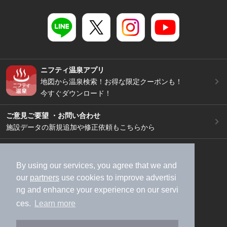
ニフティ温泉アプリ
地図から温泉検索！お得な限定クーポンも！
今すぐダウンロード！
ご意見ご要望 ・お問い合わせ
施設データの新規追加や修正依頼もこちらから
スマートフォン
/
PC
加盟店募集（資料請求）
広告出稿のご案内
By using our services, you agree that we and
our
partners
use cookies to improve advertisi
利用規約
ライフスタイルMEMBERS+規約
ng and enhance your experience on our servi
特定商取引法に基づく表記
ヘルプ
採用情報
ces.
Learn more
運営会社
個人情報保護ポリシー
©NIFTY Lifestyle Co., Ltd.