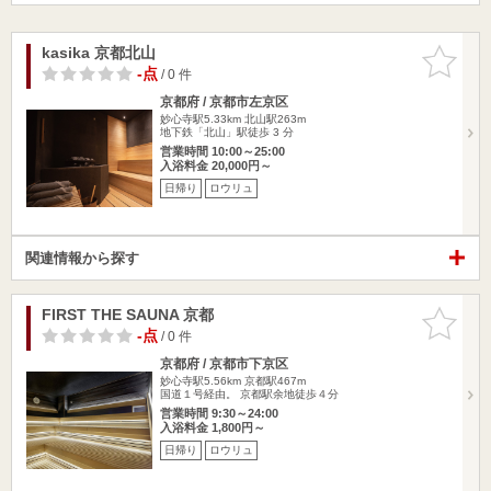
kasika 京都北山
お気に入
りに追加
-点
/ 0 件
京都府 / 京都市左京区
妙心寺駅5.33km
北山駅263m
地下鉄「北山」駅徒歩 3 分
営業時間 10:00～25:00
入浴料金 20,000円～
日帰り
ロウリュ
関連情報から探す
FIRST THE SAUNA 京都
お気に入
りに追加
-点
/ 0 件
京都府 / 京都市下京区
妙心寺駅5.56km
京都駅467m
国道１号経由。 京都駅余地徒歩４分
営業時間 9:30～24:00
入浴料金 1,800円～
日帰り
ロウリュ