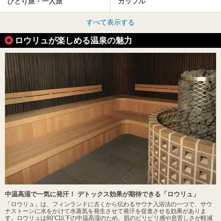
ひとり旅・一人旅
カップル
すべて表示する
ロウリュが楽しめる温泉の魅力
中温高湿で一気に発汗！ デトックス効果が期待できる「ロウリュ」
「ロウリュ」は、フィンランドに古くから伝わるサウナ入浴法の一つで、サウ
ナストーンに水をかけて水蒸気を発生させて発汗を促進させる効果がありま
す。ロウリュは80℃以下の中温高湿のため、肌のピリピリ感や息苦しさが軽減