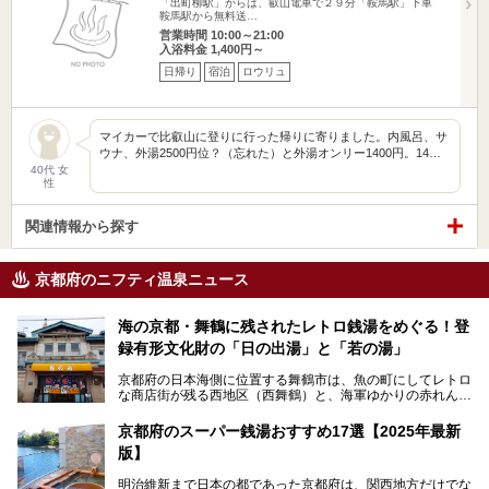
「出町柳駅」からは、叡山電車で２９分「鞍馬駅」下車
鞍馬駅から無料送…
営業時間 10:00～21:00
入浴料金 1,400円～
日帰り
宿泊
ロウリュ
マイカーで比叡山に登りに行った帰りに寄りました。内風呂、サ
ウナ、外湯2500円位？（忘れた）と外湯オンリー1400円。14…
40代 女
性
関連情報から探す
京都府のニフティ温泉ニュース
海の京都・舞鶴に残されたレトロ銭湯をめぐる！登
録有形文化財の「日の出湯」と「若の湯」
京都府の日本海側に位置する舞鶴市は、魚の町にしてレトロ
な商店街が残る西地区（西舞鶴）と、海軍ゆかりの赤れんが
パークや海上自衛隊施設のある東地区（東舞鶴）に分けられ
ます。今回案内するのは西地区に今も残る2軒の銭湯「日の
京都府のスーパー銭湯おすすめ17選【2025年最新
出湯」と「若の湯」。いずれも国の登録有形文化財に指定さ
版】
れた歴史ある建物でありながら、今も現役のお風呂屋さんで
す。
明治維新まで日本の都であった京都府は、関西地方だけでな