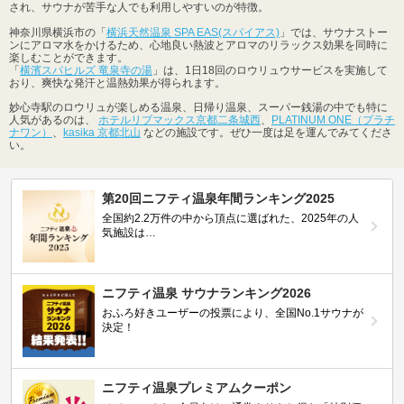
され、サウナが苦手な人でも利用しやすいのが特徴。
神奈川県横浜市の「
横浜天然温泉 SPA EAS(スパイアス)
」では、サウナストー
ンにアロマ水をかけるため、心地良い熱波とアロマのリラックス効果を同時に
楽しむことができます。
「
横濱スパヒルズ 竜泉寺の湯
」は、1日18回のロウリュウサービスを実施して
おり、爽快な発汗と温熱効果が得られます。
妙心寺駅のロウリュが楽しめる温泉、日帰り温泉、スーパー銭湯の中でも特に
人気があるのは、
ホテルリブマックス京都二条城西
、
PLATINUM ONE（プラチ
ナワン）
、
kasika 京都北山
などの施設です。ぜひ一度は足を運んでみてくださ
い。
第20回ニフティ温泉年間ランキング2025
全国約2.2万件の中から頂点に選ばれた、2025年の人
気施設は…
ニフティ温泉 サウナランキング2026
おふろ好きユーザーの投票により、全国No.1サウナが
決定！
ニフティ温泉プレミアムクーポン