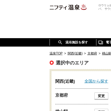
ロウリュ
パ、 サ
温浴施設を探す
電
温泉TOP
>
関西(近畿)
>
京都府
>
桃山
選択中のエリア
全国から探す
関西(近畿)
京都府
変更