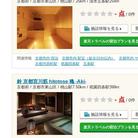
京都府 / 京都市東山区 /
桃山駅7.25km
/
清水五条駅254m
- 点
/ 0件
施設情報を見る
楽天トラベルの宿泊プランを見
関連情報
京都市内 宿泊
京都市内 駅近（徒歩10分以内）
京都市内 
京都河原町駅
祇園四条駅
五条駅
鈴 京都宮川筋 hitotose 穐 -Aki-
京都府 / 京都市東山区 /
桃山駅7.50km
/
祇園四条駅399m
- 点
/ 0件
施設情報を見る
楽天トラベルの宿泊プランを見