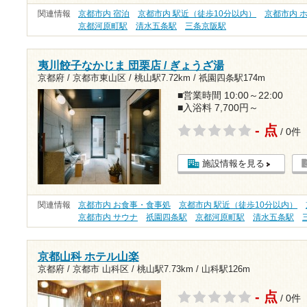
関連情報
京都市内 宿泊
京都市内 駅近（徒歩10分以内）
京都市内 
京都河原町駅
清水五条駅
三条京阪駅
夷川餃子なかじま 団栗店 / ぎょうざ湯
京都府 / 京都市東山区 /
桃山駅7.72km
/
祇園四条駅174m
■営業時間 10:00～22:00
■入浴料 7,700円～
- 点
/ 0件
施設情報を見る
関連情報
京都市内 お食事・食事処
京都市内 駅近（徒歩10分以内）
京都市内 サウナ
祇園四条駅
京都河原町駅
清水五条駅
京都山科 ホテル山楽
京都府 / 京都市 山科区 /
桃山駅7.73km
/
山科駅126m
- 点
/ 0件