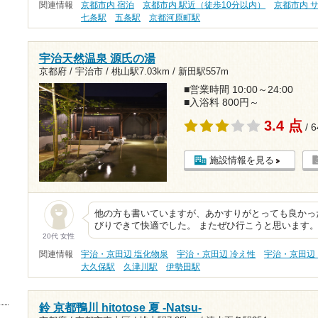
関連情報
京都市内 宿泊
京都市内 駅近（徒歩10分以内）
京都市内 
七条駅
五条駅
京都河原町駅
宇治天然温泉 源氏の湯
京都府 / 宇治市 /
桃山駅7.03km
/
新田駅557m
■営業時間 10:00～24:00
■入浴料 800円～
3.4 点
/ 
施設情報を見る
他の方も書いていますが、あかすりがとっても良かっ
びりできて快適でした。 またぜひ行こうと思います
20代 女性
関連情報
宇治・京田辺 塩化物泉
宇治・京田辺 冷え性
宇治・京田辺
大久保駅
久津川駅
伊勢田駅
鈴 京都鴨川 hitotose 夏 -Natsu-