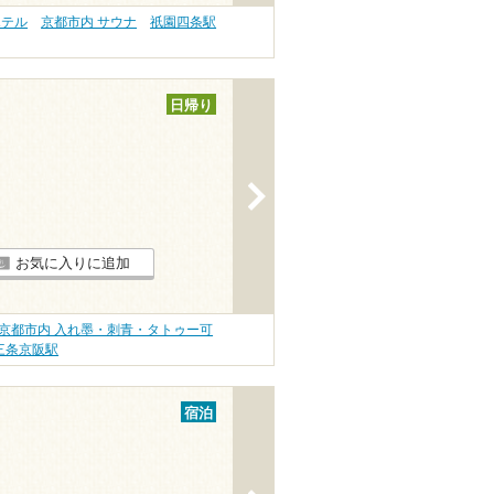
ホテル
京都市内 サウナ
祇園四条駅
日帰り
>
お気に入りに追加
京都市内 入れ墨・刺青・タトゥー可
三条京阪駅
宿泊