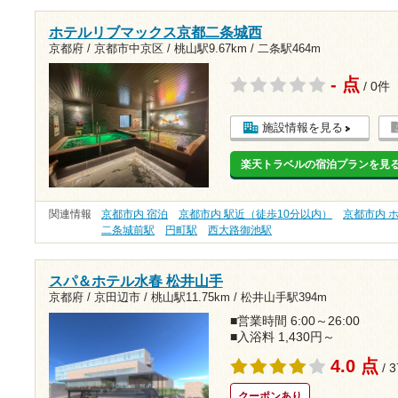
ホテルリブマックス京都二条城西
京都府 / 京都市中京区 /
桃山駅9.67km
/
二条駅464m
- 点
/ 0件
施設情報を見る
楽天トラベルの宿泊プランを見
関連情報
京都市内 宿泊
京都市内 駅近（徒歩10分以内）
京都市内 
二条城前駅
円町駅
西大路御池駅
スパ＆ホテル水春 松井山手
京都府 / 京田辺市 /
桃山駅11.75km
/
松井山手駅394m
■営業時間 6:00～26:00
■入浴料 1,430円～
4.0 点
/ 
クーポンあり