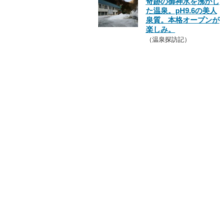
奇跡の御神水を沸かし
た温泉。pH9.6の美人
泉質。本格オープンが
楽しみ。
（温泉探訪記）