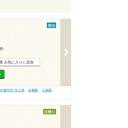
宿泊
1件
>
お気に入りに追加
る
京都市内 冷え性
京都駅
七条駅
日帰り