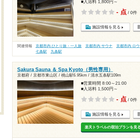
■入浴料 1,800円～
- 点
/ 0件
施設情報を見る
関連情報
京都市内 ひとり旅・一人旅
京都市内 サウナ
京都市内 ロ
七条駅
九条駅
Sakura Sauna ＆ Spa Kyoto（男性専用）
京都府 / 京都市東山区 /
桃山駅6.95km
/
清水五条駅109m
■営業時間 8:00～21:00
■入浴料 1,500円～
- 点
/ 0件
施設情報を見る
楽天トラベルの宿泊プランを見