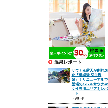
温泉レポート
サウナ＆露天が劇的進
化「極楽湯 羽生温
泉」！リニューアルで
登場のバレルサウナや
女性専用エリアをレポ
ート
（突レポ）