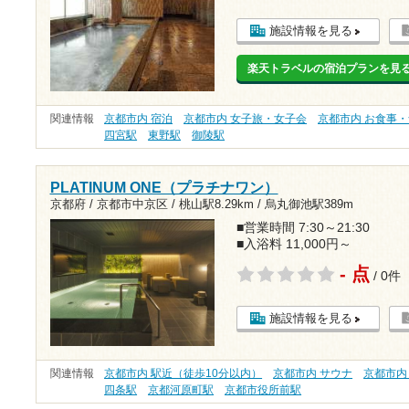
施設情報を見る
楽天トラベルの宿泊プランを見
関連情報
京都市内 宿泊
京都市内 女子旅・女子会
京都市内 お食事
四宮駅
東野駅
御陵駅
PLATINUM ONE（プラチナワン）
京都府 / 京都市中京区 /
桃山駅8.29km
/
烏丸御池駅389m
■営業時間 7:30～21:30
■入浴料 11,000円～
- 点
/ 0件
施設情報を見る
関連情報
京都市内 駅近（徒歩10分以内）
京都市内 サウナ
京都市内
四条駅
京都河原町駅
京都市役所前駅