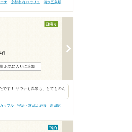
サウナ
京都市内 ロウリュ
清水五条駅
日帰り
>
64件
お気に入りに追加
たです！ サウナも温泉も、とてものん
。
 カップル
宇治・京田辺 絶景
新田駅
宿泊