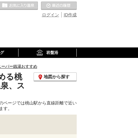
お気に入りの温泉
最近の履歴
ログイン
ID作成
グ
岩盤浴
スーパー銭湯おすすめ
める桃
地図から探す
温泉、ス
のページでは桃山駅から直線距離で近い
ます。