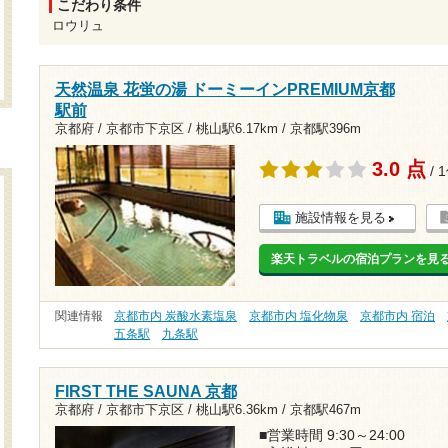
こだわり条件
ロウリュ
天然温泉 花蛍の湯 ドーミーインPREMIUM京都
駅前
京都府 / 京都市下京区 /
桃山駅6.17km
/
京都駅396m
3.0 点
/ 
施設情報を見る
楽天トラベルの宿泊プランを見
関連情報
京都市内 炭酸水素塩泉
京都市内 塩化物泉
京都市内 宿泊
五条駅
九条駅
FIRST THE SAUNA 京都
京都府 / 京都市下京区 /
桃山駅6.36km
/
京都駅467m
■営業時間 9:30～24:00