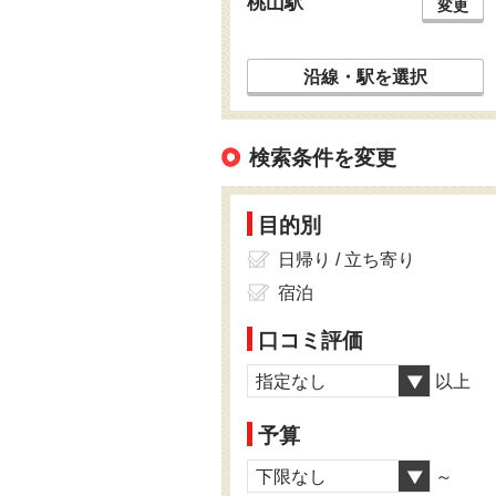
桃山駅
変更
沿線・駅を選択
検索条件を変更
目的別
日帰り / 立ち寄り
宿泊
口コミ評価
指定なし
以上
予算
下限なし
～