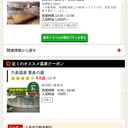
田神駅3.56km
ＪＲ岐阜駅、名鉄岐阜駅より岐阜バスで２０分、長良川温
泉下車すぐ。また…
営業時間 13:30～17:00
入浴料金 1,000円～
日帰り
宿泊
子連れOK
楽天トラベルの宿泊プランを見る
関連情報から探す
近くのオススメ温泉クーポン
六条温泉 喜多の湯
4.0点
/ 20 件
岐阜県 / 岐阜市
営業時間 9:00～25:00
入浴料金 750円～
日帰り
入浴当日料金割引
クーポン