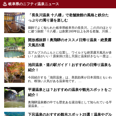
岐阜県のニフティ温泉ニュース
「長良川温泉 十八楼」で老舗旅館の風格と鉄分た
っぷりの濁り湯を楽しむ
鵜飼でよく知られた岐阜県岐阜市の長良川。この川のほとり
に建つ旅館「十八楼」は創業160年以上を誇る老舗。川側の
客室からは長良川を一望、温泉はインパクトのある赤褐色の
濁り湯で、地産地消にこだわった食事も定評があります。
開放感抜群！奥飛騨のオススメ日帰り温泉・絶景露
天風呂5選
そして大浴場は日帰り入浴もできるんですよ。泊まりでも日
帰りでも楽しめる「十八楼」を、周辺の川原町の町並みや、
北アルプスのふもとに位置し、ワイルドな絶景露天風呂が多
岐阜の手仕事に触れる旅とともに楽しんでみてはいかがでし
い！お湯がいい！源泉掛け流し天国と温泉好きなら一度は行
ょう！
きたいと思う岐阜県の奥飛騨温泉郷。
───
池田温泉・道の駅ガイド！おすすめの日帰り温泉も
「平湯温泉」「福地温泉」「新平湯温泉」「栃尾温泉」「新
提供元：岐阜県【PR】
紹介！
穂高温泉」と5つの温泉地を総称して奥飛騨温泉郷と呼びま
この記事は岐阜県のPR記事です。
すが、この中でも気軽に日帰りで楽しめる開放感抜群の露天
今回紹介する「池田温泉」は、美肌効果が日本屈指ともいわ
風呂を5ヶ所ご紹介したいと思います。いずれも素晴らしい
れ、根強い人気がある温泉地です。
温泉ですよ！
岐阜県にあり、名古屋からは日帰りで、東京や大阪からなら
温泉旅として利用することができます。
平湯温泉とは？おすすめの温泉や観光スポットをご
紹介！
池田温泉には道の駅があるなど、温泉、観光、買い物と、さ
まざまな楽しみ方が可能です。
奥飛騨温泉郷の中でも歴史ある湯治場として知られている平
そんな池田温泉の魅力を詳しく紹介していきます！
湯温泉。
岐阜県と長野県を結ぶ安房トンネルの開通以来、東京方面か
らの利用客も増え、ますます賑わいを見せています。そこで
下呂温泉のおすすめ観光スポット25選！温泉やグル