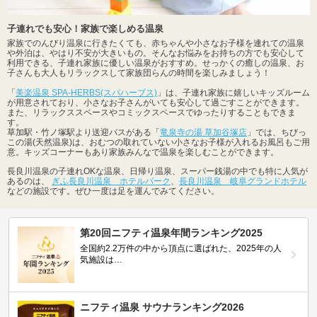
子連れでも安心！家族で楽しめる温泉
家族でのんびり温泉に行きたくても、赤ちゃんや小さなお子様を連れての温泉
や外泊は、やはり不安が大きいもの。そんなお悩みをお持ちの方でも安心して
利用できる、子連れ家族に優しい温泉がおすすめ。せっかくの癒しの温泉、お
子さんも大人もリラックスして家族団らんの時間を楽しみましょう！
「
美楽温泉 SPA-HERBS(スパハーブス)
」は、子連れ家族に嬉しいキッズルーム
が用意されており、小さなお子さんがいても安心して過ごすことができます。
また、リラックススペースやコミックスペースでゆったりすることもできま
す。
草加駅・竹ノ塚駅より送迎バスがある「
竜泉寺の湯 草加谷塚店
」では、ちびっ
この湯(天然温泉)は、おむつの取れていない小さなお子様が入れるお風呂もご用
意。キッズコーナーもあり家族みんなで温泉を楽しむことができます。
長良川温泉の子連れOKな温泉、日帰り温泉、スーパー銭湯の中でも特に人気が
あるのは、
ぎふ長良川温泉 ホテルパーク
、
長良川温泉 岐阜グランドホテル
などの施設です。ぜひ一度は足を運んでみてください。
第20回ニフティ温泉年間ランキング2025
全国約2.2万件の中から頂点に選ばれた、2025年の人
気施設は…
ニフティ温泉 サウナランキング2026