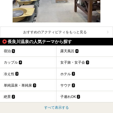
おすすめのアクティビティをもっと見る
長良川温泉の人気テーマから探す
宿泊
露天風呂
5
4
カップル
女子旅・女子会
4
3
冷え性
ホテル
3
3
単純温泉・単純泉
サウナ
3
2
絶景
子連れOK
2
2
すべて表示する