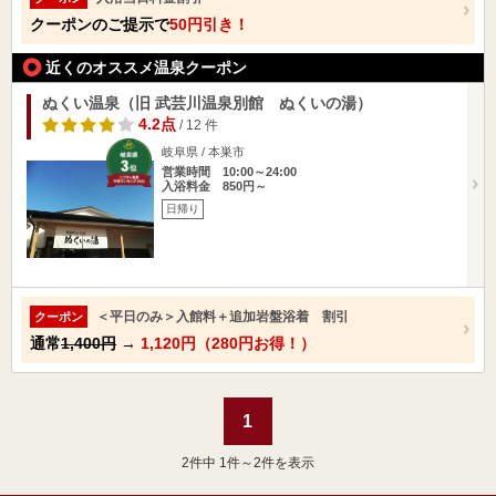
クーポンのご提示で
50円引き！
近くのオススメ温泉クーポン
ぬくい温泉（旧 武芸川温泉別館 ぬくいの湯）
4.2点
/ 12 件
岐阜県 / 本巣市
営業時間 10:00～24:00
入浴料金 850円～
日帰り
＜平日のみ＞入館料＋追加岩盤浴着 割引
クーポン
通常
1,400円
→
1,120円（280円お得！）
1
2
件中 1件～2件を表示