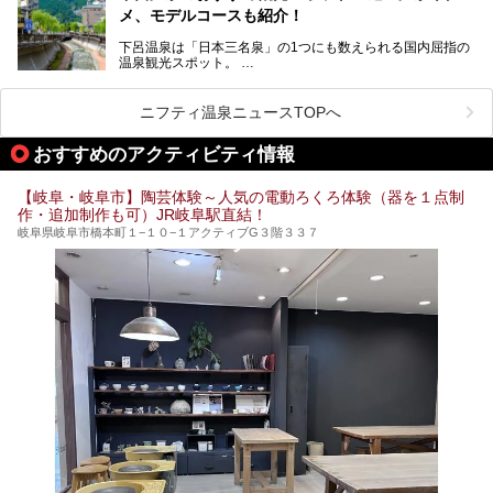
今回は、平湯温泉の観光スポットとおすすめの温泉施設を紹
メ、モデルコースも紹介！
介します。気になる温泉をぜひチェックしてみてください。
下呂温泉は「日本三名泉」の1つにも数えられる国内屈指の
温泉観光スポット。
訪れる際には美肌で知られるお湯とあわせて、当地ならでは
のグルメを楽しんだり、周辺にある名所にも足を伸ばしたり
したいもの。
ニフティ温泉ニュースTOPへ
本記事では、下呂温泉エリアにあるおすすめの観光スポット
おすすめのアクティビティ情報
をご紹介するとともに散策する際のモデルコースもご提案。
下呂温泉観光をたっぷりとガイドします！
【岐阜・岐阜市】陶芸体験～人気の電動ろくろ体験（器を１点制
作・追加制作も可）JR岐阜駅直結！
岐阜県岐阜市橋本町１−１０−１アクティブG３階３３７