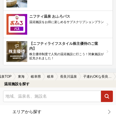
ニフティ温泉 おふろパス
温浴施設をお得に楽しめるサブスクリプションプラン
【ニフティライフスタイル株主優待のご案
内】
株主優待制度で人気の温浴施設に行こう！対象施設が
拡充されました！
温泉TOP
東海
岐阜県
岐阜
長良川温泉
子連れOKな長良川温泉の温泉、日帰り温泉、スーパー銭湯おすすめ
温浴施設を探す
エリアから探す