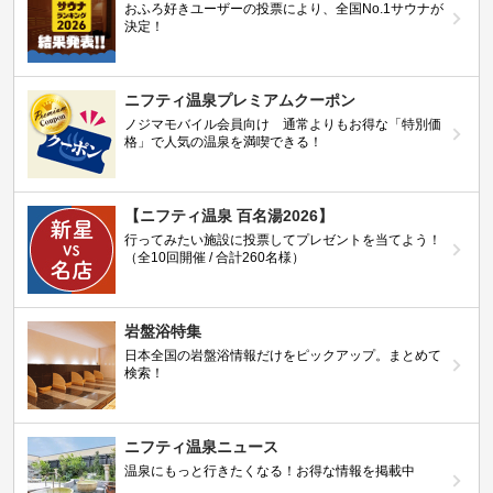
おふろ好きユーザーの投票により、全国No.1サウナが
決定！
ニフティ温泉プレミアムクーポン
ノジマモバイル会員向け 通常よりもお得な「特別価
格」で人気の温泉を満喫できる！
【ニフティ温泉 百名湯2026】
行ってみたい施設に投票してプレゼントを当てよう！
（全10回開催 / 合計260名様）
岩盤浴特集
日本全国の岩盤浴情報だけをピックアップ。まとめて
検索！
ニフティ温泉ニュース
温泉にもっと行きたくなる！お得な情報を掲載中