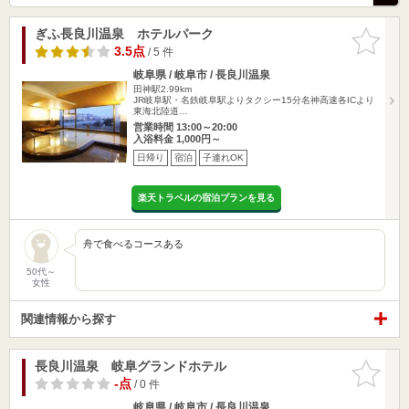
ぎふ長良川温泉 ホテルパーク
お気に入
りに追加
3.5点
/ 5 件
岐阜県 / 岐阜市 / 長良川温泉
田神駅2.99km
JR岐阜駅・名鉄岐阜駅よりタクシー15分名神高速各ICより
東海北陸道…
営業時間 13:00～20:00
入浴料金 1,000円～
日帰り
宿泊
子連れOK
楽天トラベルの宿泊プランを見る
舟で食べるコースある
50代～
女性
関連情報から探す
長良川温泉 岐阜グランドホテル
お気に入
りに追加
-点
/ 0 件
岐阜県 / 岐阜市 / 長良川温泉