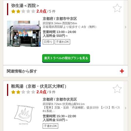
弥生湯＜西院＞
お気に入
りに追加
2.0点
/ 5 件
京都府 / 京都市中京区
四宮駅8.34km
西院駅56m
京福電鉄西院駅より徒歩すぐ,4台（無料）
営業時間 13:00～24:00
入浴料金 550円～
日帰り
子連れOK
楽天トラベルの宿泊プランを見る
関連情報から探す
鞍馬湯（京都・伏見区大津町）
お気に入
りに追加
2.0点
/ 9 件
京都府 / 京都市伏見区
四宮駅8.72km
伏見桃山駅911m
【電車】京阪・近鉄「丹波橋駅」徒歩10分 【バス】市バス
81系統…
営業時間 15:30～22:00
入浴料金 510円～
子連れOK