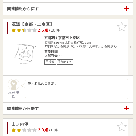
関連情報から探す
源湯【京都・上京区】
お気に入
りに追加
2.6点
/ 10 件
京都府 / 京都市上京区
四宮駅8.99km
北野白梅町駅525m
JR円町駅から徒歩10分 バス停「大将軍」から徒歩3分
営業時間
入浴料金 ～
日帰り
子連れOK
靜と和風の日常湯。
30代 男
性
関連情報から探す
山ノ内湯
お気に入
りに追加
2.0点
/ 6 件