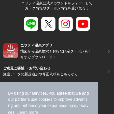
ニフティ温泉公式アカウントをフォローして
おトク情報やクーポン情報を受け取ろう
ニフティ温泉アプリ
地図から温泉検索！お得な限定クーポンも！
今すぐダウンロード！
ご意見ご要望 ・お問い合わせ
施設データの新規追加や修正依頼もこちらから
スマートフォン
/
PC
加盟店募集（資料請求）
広告出稿のご案内
By using our services, you agree that we and
our
partners
use cookies to improve advertisi
利用規約
ライフスタイルMEMBERS+規約
ng and enhance your experience on our servi
特定商取引法に基づく表記
ヘルプ
採用情報
ces.
Learn more