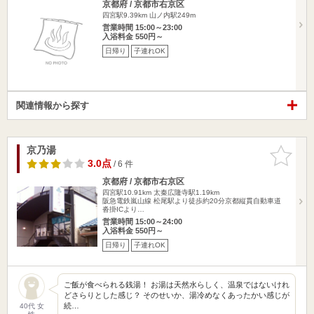
京都府 / 京都市右京区
四宮駅9.39km
山ノ内駅249m
営業時間 15:00～23:00
入浴料金 550円～
日帰り
子連れOK
関連情報から探す
京乃湯
お気に入
りに追加
3.0点
/ 6 件
京都府 / 京都市右京区
四宮駅10.91km
太秦広隆寺駅1.19km
阪急電鉄嵐山線 松尾駅より徒歩約20分京都縦貫自動車道
沓掛ICより…
営業時間 15:00～24:00
入浴料金 550円～
日帰り
子連れOK
ご飯が食べられる銭湯！ お湯は天然水らしく、温泉ではないけれ
どさらりとした感じ？ そのせいか、湯冷めなくあったかい感じが
続…
40代 女