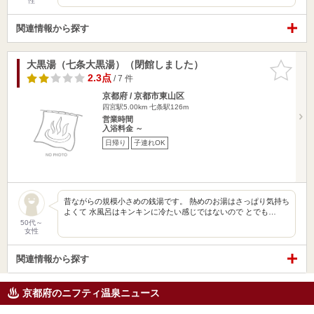
性
関連情報から探す
大黒湯（七条大黒湯）（閉館しました）
お気に入
りに追加
2.3点
/ 7 件
京都府 / 京都市東山区
四宮駅5.00km
七条駅126m
営業時間
入浴料金 ～
日帰り
子連れOK
昔ながらの規模小さめの銭湯です。 熱めのお湯はさっぱり気持ち
よくて 水風呂はキンキンに冷たい感じではないので とでも…
50代～
女性
関連情報から探す
京都府のニフティ温泉ニュース