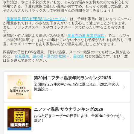
や外泊は、やはり不安が大きいもの。そんなお悩みをお持ちの方でも安心して
利用できる、子連れ家族に優しい温泉がおすすめ。せっかくの癒しの温泉、お
子さんも大人もリラックスして家族団らんの時間を楽しみましょう！
「
美楽温泉 SPA-HERBS(スパハーブス)
」は、子連れ家族に嬉しいキッズルーム
が用意されており、小さなお子さんがいても安心して過ごすことができます。
また、リラックススペースやコミックスペースでゆったりすることもできま
す。
草加駅・竹ノ塚駅より送迎バスがある「
竜泉寺の湯 草加谷塚店
」では、ちびっ
この湯(天然温泉)は、おむつの取れていない小さなお子様が入れるお風呂もご用
意。キッズコーナーもあり家族みんなで温泉を楽しむことができます。
四宮駅の子連れOKな温泉、日帰り温泉、スーパー銭湯の中でも特に人気がある
のは、
伏見温泉
、
誠の湯＜湯の宿 松栄＞
、
長池湯
などの施設です。ぜひ一度
は足を運んでみてください。
第20回ニフティ温泉年間ランキング2025
全国約2.2万件の中から頂点に選ばれた、2025年の人
気施設は…
ニフティ温泉 サウナランキング2026
おふろ好きユーザーの投票により、全国No.1サウナが
決定！