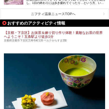
し、1日の終わりには歩き疲れてぐったり…という方、いま
今回は京都にある岩盤浴のある施設をピックアップしてご紹
せんか？（私です）
介します！
そんな疲れた身体には温泉です！京都には、市内にも郊外に
も素晴らしい温泉がたくさんあります。そこで、日帰り利用
ニフティ温泉ニュースTOPへ
できるおすすめの温泉・温浴施設をまとめてみました。
おすすめのアクティビティ情報
【京都・下京区】お抹茶＆練り切り作り体験！素敵なお茶の世界
へようこそ！五条駅より徒歩1分
京都府京都市下京区万寿寺町135 ベルクからすま2階