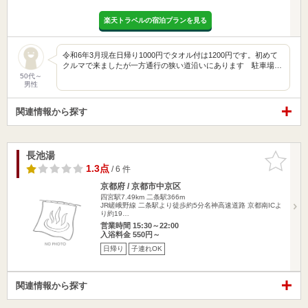
楽天トラベルの宿泊プランを見る
令和6年3月現在日帰り1000円でタオル付は1200円です。初めて
クルマで来ましたが一方通行の狭い道沿いにあります 駐車場…
50代～
男性
関連情報から探す
長池湯
お気に入
りに追加
1.3点
/ 6 件
京都府 / 京都市中京区
四宮駅7.49km
二条駅366m
JR嵯峨野線 二条駅より徒歩約5分名神高速道路 京都南ICよ
り約19…
営業時間 15:30～22:00
入浴料金 550円～
日帰り
子連れOK
関連情報から探す