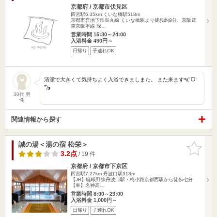
京都府 / 京都市伏見区
四宮駅6.35km
くいな橋駅518m
京都市営地下鉄烏丸線 くいな橋駅より徒歩約9分、京阪電
車京阪本線 深…
営業時間 15:30～24:00
入浴料金 490円～
日帰り
子連れOK
清潔で大きくて気持ちよく入浴できましまた。 また来ます٩(ˊᗜˋ
*)و
30代 男
性
関連情報から探す
誠の湯＜湯の宿 松栄＞
お気に入
りに追加
3.2点
/ 19 件
京都府 / 京都市下京区
四宮駅7.27km
丹波口駅318m
【JR】嵯峨野線丹波口駅・梅小路京都西駅から徒歩七分
【車】名神高…
営業時間 8:00～23:00
入浴料金 1,000円～
日帰り
子連れOK