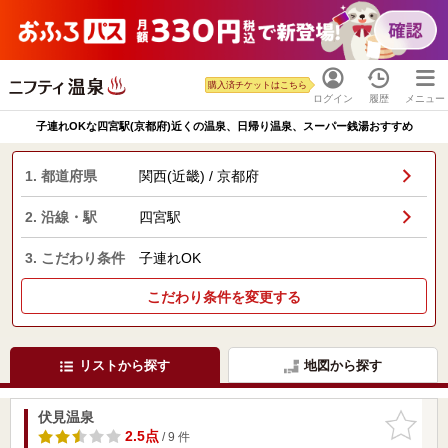
購入済チケットはこちら
ログイン
履歴
メニュー
子連れOKな四宮駅(京都府)近くの温泉、日帰り温泉、スーパー銭湯おすすめ
1. 都道府県
関西(近畿) / 京都府
2. 沿線・駅
四宮駅
3. こだわり条件
子連れOK
こだわり条件を変更する
リストから探す
地図から探す
伏見温泉
お気に入
りに追加
2.5点
/ 9 件