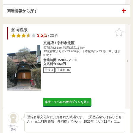
関連情報から探す
船岡温泉
お気に入
りに追加
3.5点
/ 23 件
京都府 / 京都市北区
四宮駅8.81km
鞍馬口駅1.34km
JR京都駅より市バス206系、千本鞍馬口バス停下車、徒歩
約5分
営業時間 15:00～23:30
入浴料金 550円～
日帰り
子連れOK
楽天トラベルの宿泊プランを見る
登録有形文化財に指定された銭湯です。（天然温泉ではありませ
ん） 元は料理旅館「舟岡楼」であり、1923年（大正12年）に…
50代～
男性