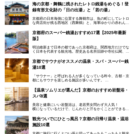
海の京都・舞鶴に残されたレトロ銭湯をめぐる！登
録有形文化財の「日の出湯」と「若の湯」
京都府の日本海側に位置する舞鶴市は、魚の町にしてレトロ
な商店街が残る西地区（西舞鶴）と、海軍ゆかりの赤れんが
パークや海上自衛隊施設のある東地区（東舞鶴）に分けられ
ます。今回案内するのは西地区に今も残る2軒の銭湯「日の
京都府のスーパー銭湯おすすめ17選【2025年最新
出湯」と「若の湯」。いずれも国の登録有形文化財に指定さ
版】
れた歴史ある建物でありながら、今も現役のお風呂屋さんで
す。
明治維新まで日本の都であった京都府は、関西地方だけでな
く日本を代表する観光地。歴史ある名所旧跡や寺社仏閣、そ
漁師町や商店街で働く人々を支えてきたこの2軒の銭湯とと
して古都ならではの文化が魅力です。
もに、立ち寄りたい舞鶴の観光スポットや温浴施設を紹介し
ます。
京都でサウナがオススメの温泉・スパ・スーパー銭
今回は、そんな京都府で2025年現在おすすめのスーパー銭
湯10選
湯を紹介します。
───
有名な観光名所のすぐ近くにある日帰り入浴施設から、山間
提供元：京都府舞鶴市【PR】
「サウナー」と呼ばれる人が多くなっている昨今、古都・京
部でレジャー気分を満喫できる温泉施設まで、好みのスーパ
この記事は京都府舞鶴市のPR記事です。
都にもサウナを楽しめる施設が多いんです。
ー銭湯を探してみてくださいね。
自分の好きなサウナを探すのもいいですが、さまざまなサウ
【温泉ソムリエが選んだ】京都のおすすめ岩盤浴・
ナを体感してみたいですよね。
スパ8選
今回は京都府の中心や郊外、温泉地にある施設など、サウナ
美容と健康にいい岩盤浴は、老若男女問わず大人気！
のある温浴施設を紹介します。
横になっているだけで、じんわりと汗をかくことができるの
で、簡単にデトックスができますよ♪
ぜひ参考にして、京都府の方や、観光に出かけた時などにサ
ウナを楽しみましょう！
観光ついでにひとっ風呂？京都の日帰り温泉・温浴
地元の方はもちろん、旅先としても人気の京都。
施設10選
観光のついでに岩盤浴のある温泉に浸かってリフレッシュす
るのも良さそうですね！
京都に旅行に行くとつい張り切ってあっちもこっちもと観光