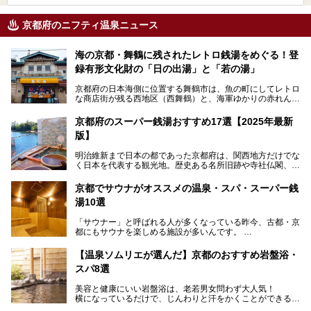
京都府のニフティ温泉ニュース
海の京都・舞鶴に残されたレトロ銭湯をめぐる！登
録有形文化財の「日の出湯」と「若の湯」
京都府の日本海側に位置する舞鶴市は、魚の町にしてレトロ
な商店街が残る西地区（西舞鶴）と、海軍ゆかりの赤れんが
パークや海上自衛隊施設のある東地区（東舞鶴）に分けられ
ます。今回案内するのは西地区に今も残る2軒の銭湯「日の
京都府のスーパー銭湯おすすめ17選【2025年最新
出湯」と「若の湯」。いずれも国の登録有形文化財に指定さ
版】
れた歴史ある建物でありながら、今も現役のお風呂屋さんで
す。
明治維新まで日本の都であった京都府は、関西地方だけでな
く日本を代表する観光地。歴史ある名所旧跡や寺社仏閣、そ
漁師町や商店街で働く人々を支えてきたこの2軒の銭湯とと
して古都ならではの文化が魅力です。
もに、立ち寄りたい舞鶴の観光スポットや温浴施設を紹介し
ます。
京都でサウナがオススメの温泉・スパ・スーパー銭
今回は、そんな京都府で2025年現在おすすめのスーパー銭
湯10選
湯を紹介します。
───
有名な観光名所のすぐ近くにある日帰り入浴施設から、山間
提供元：京都府舞鶴市【PR】
「サウナー」と呼ばれる人が多くなっている昨今、古都・京
部でレジャー気分を満喫できる温泉施設まで、好みのスーパ
この記事は京都府舞鶴市のPR記事です。
都にもサウナを楽しめる施設が多いんです。
ー銭湯を探してみてくださいね。
自分の好きなサウナを探すのもいいですが、さまざまなサウ
【温泉ソムリエが選んだ】京都のおすすめ岩盤浴・
ナを体感してみたいですよね。
スパ8選
今回は京都府の中心や郊外、温泉地にある施設など、サウナ
美容と健康にいい岩盤浴は、老若男女問わず大人気！
のある温浴施設を紹介します。
横になっているだけで、じんわりと汗をかくことができるの
で、簡単にデトックスができますよ♪
ぜひ参考にして、京都府の方や、観光に出かけた時などにサ