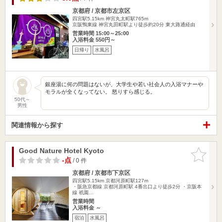
京都府 / 京都市左京区
四宮駅5.15km
神宮丸太町駅765m
京阪鴨東線 神宮丸田町駅より徒歩約20分 東大路通経由
営業時間 15:00～25:00
入浴料金 550円～
日帰り
水風呂
銀座湯に何の問題はないが、大学生や若い社会人の入浴マナーや
モラルが全くなってない。 怒りすら感じる。
50代～
男性
関連情報から探す
Good Nature Hotel Kyoto
お気に入
りに追加
-点
/ 0 件
京都府 / 京都市下京区
四宮駅5.15km
京都河原町駅127m
・阪急京都線 京都河原町駅 4番出口より徒歩2分 ・京阪本
線 祇園…
営業時間
入浴料金 ～
宿泊
水風呂