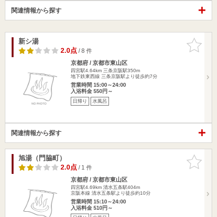
関連情報から探す
新シ湯
お気に入
りに追加
2.0点
/ 8 件
京都府 / 京都市東山区
四宮駅4.64km
三条京阪駅350m
地下鉄東西線 三条京阪駅より徒歩約7分
営業時間 15:00～24:00
入浴料金 550円～
日帰り
水風呂
関連情報から探す
旭湯（門脇町）
お気に入
りに追加
2.0点
/ 1 件
京都府 / 京都市東山区
四宮駅4.69km
清水五条駅404m
京阪本線 清水五条駅より徒歩約10分
営業時間 15:10～24:00
入浴料金 510円～