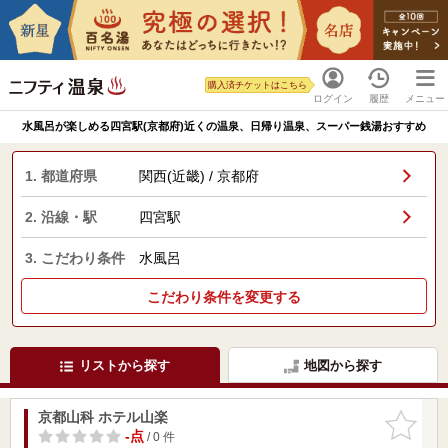
購入済チケットはこちら
ログイン
履歴
メニュー
水風呂が楽しめる四宮駅(京都府)近くの温泉、日帰り温泉、スーパー銭湯おすすめ
1. 都道府県
関西(近畿) / 京都府
2. 沿線・駅
四宮駅
3. こだわり条件
水風呂
こだわり条件を変更する
リストから探す
地図から探す
京都山科 ホテル山楽
お気に入
りに追加
-点
/ 0 件