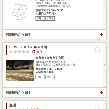
四宮駅5.88km
出町柳駅504m
京阪鴨東線 出町柳駅より徒歩約10分
営業時間 15:00～24:30
入浴料金 550円～
日帰り
水風呂
関連情報から探す
FIRST THE SAUNA 京都
お気に入
りに追加
-点
/ 0 件
京都府 / 京都市下京区
四宮駅6.00km
京都駅467m
国道１号経由。 京都駅余地徒歩４分
営業時間 9:30～24:00
入浴料金 1,800円～
日帰り
水風呂
関連情報から探す
宝湯
お気に入
りに追加