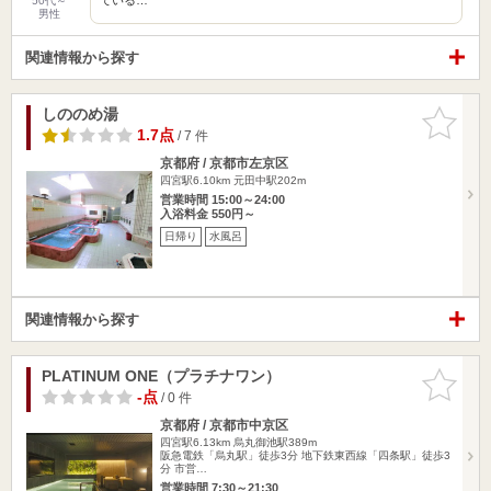
50代～
男性
関連情報から探す
しののめ湯
お気に入
りに追加
1.7点
/ 7 件
京都府 / 京都市左京区
四宮駅6.10km
元田中駅202m
営業時間 15:00～24:00
入浴料金 550円～
日帰り
水風呂
関連情報から探す
PLATINUM ONE（プラチナワン）
お気に入
りに追加
-点
/ 0 件
京都府 / 京都市中京区
四宮駅6.13km
烏丸御池駅389m
阪急電鉄「烏丸駅」徒歩3分 地下鉄東西線「四条駅」徒歩3
分 市営…
営業時間 7:30～21:30