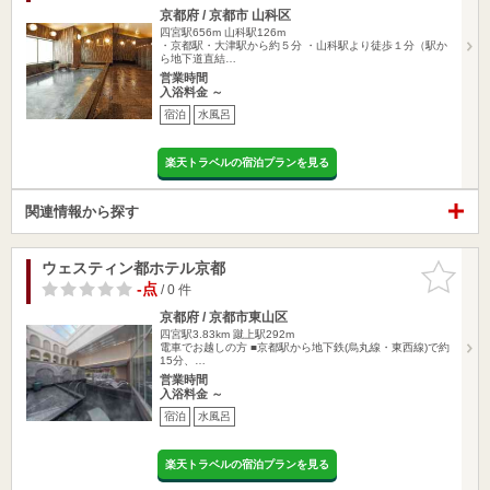
京都府 / 京都市 山科区
四宮駅656m
山科駅126m
・京都駅・大津駅から約５分 ・山科駅より徒歩１分（駅か
ら地下道直結…
営業時間
入浴料金 ～
宿泊
水風呂
楽天トラベルの宿泊プランを見る
関連情報から探す
ウェスティン都ホテル京都
お気に入
りに追加
-点
/ 0 件
京都府 / 京都市東山区
四宮駅3.83km
蹴上駅292m
電車でお越しの方 ■京都駅から地下鉄(烏丸線・東西線)で約
15分、…
営業時間
入浴料金 ～
宿泊
水風呂
楽天トラベルの宿泊プランを見る