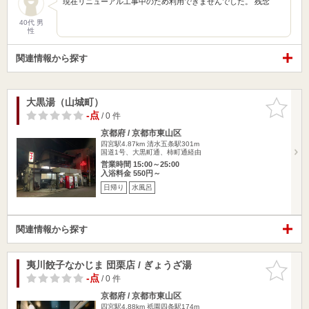
現在リニューアル工事中のため利用できませんでした。 残念
40代 男
性
関連情報から探す
大黒湯（山城町）
お気に入
りに追加
-点
/ 0 件
京都府 / 京都市東山区
四宮駅4.87km
清水五条駅301m
国道1号、大黒町通、柿町通経由
営業時間 15:00～25:00
入浴料金 550円～
日帰り
水風呂
関連情報から探す
夷川餃子なかじま 団栗店 / ぎょうざ湯
お気に入
りに追加
-点
/ 0 件
京都府 / 京都市東山区
四宮駅4.88km
祇園四条駅174m