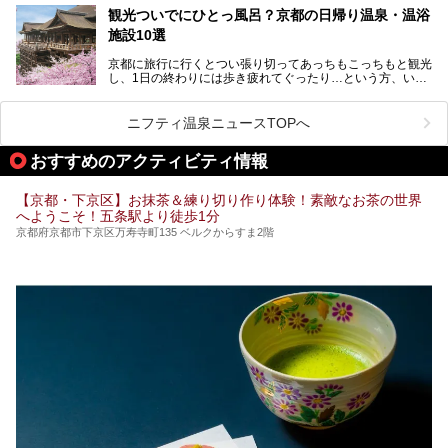
ウナを楽しみましょう！
観光ついでにひとっ風呂？京都の日帰り温泉・温浴
地元の方はもちろん、旅先としても人気の京都。
施設10選
観光のついでに岩盤浴のある温泉に浸かってリフレッシュす
るのも良さそうですね！
京都に旅行に行くとつい張り切ってあっちもこっちもと観光
し、1日の終わりには歩き疲れてぐったり…という方、いま
今回は京都にある岩盤浴のある施設をピックアップしてご紹
せんか？（私です）
介します！
そんな疲れた身体には温泉です！京都には、市内にも郊外に
も素晴らしい温泉がたくさんあります。そこで、日帰り利用
ニフティ温泉ニュースTOPへ
できるおすすめの温泉・温浴施設をまとめてみました。
おすすめのアクティビティ情報
【京都・下京区】お抹茶＆練り切り作り体験！素敵なお茶の世界
へようこそ！五条駅より徒歩1分
京都府京都市下京区万寿寺町135 ベルクからすま2階