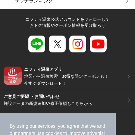
サウナランキング
ニフティ温泉公式アカウントをフォローして
おトク情報やクーポン情報を受け取ろう
ニフティ温泉アプリ
地図から温泉検索！お得な限定クーポンも！
今すぐダウンロード！
ご意見ご要望 ・お問い合わせ
施設データの新規追加や修正依頼もこちらから
スマートフォン
/
PC
加盟店募集（資料請求）
広告出稿のご案内
By using our services, you agree that we and
our
partners
use cookies to improve advertisi
利用規約
ライフスタイルMEMBERS+規約