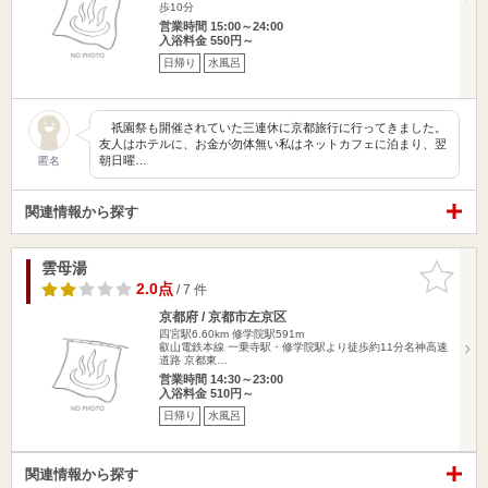
歩10分
営業時間 15:00～24:00
入浴料金 550円～
日帰り
水風呂
祇園祭も開催されていた三連休に京都旅行に行ってきました。
友人はホテルに、お金が勿体無い私はネットカフェに泊まり、翌
朝日曜…
匿名
関連情報から探す
雲母湯
お気に入
りに追加
2.0点
/ 7 件
京都府 / 京都市左京区
四宮駅6.60km
修学院駅591m
叡山電鉄本線 一乗寺駅・修学院駅より徒歩約11分名神高速
道路 京都東…
営業時間 14:30～23:00
入浴料金 510円～
日帰り
水風呂
関連情報から探す