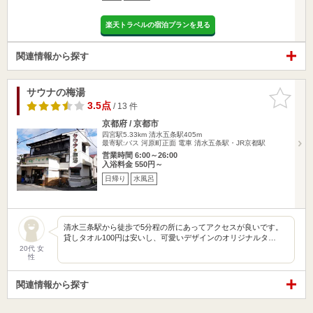
楽天トラベルの宿泊プランを見る
関連情報から探す
サウナの梅湯
お気に入
りに追加
3.5点
/ 13 件
京都府 / 京都市
四宮駅5.33km
清水五条駅405m
最寄駅:バス 河原町正面 電車 清水五条駅・JR京都駅
営業時間 6:00～26:00
入浴料金 550円～
日帰り
水風呂
清水三条駅から徒歩で5分程の所にあってアクセスが良いです。
貸しタオル100円は安いし、可愛いデザインのオリジナルタ…
20代 女
性
関連情報から探す