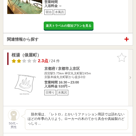
営業時間
入浴料金 ～
宿泊
水風呂
楽天トラベルの宿泊プランを見る
関連情報から探す
桜湯（俵屋町）
お気に入
りに追加
2.3点
/ 24 件
京都府 / 京都市上京区
四宮駅5.75km
神宮丸太町駅245m
京阪本線丸太町駅から徒歩3分
営業時間 16:30～23:00
入浴料金 510円～
日帰り
水風呂
脱衣場は、「レトロ」とかいうファッション用語では語れない
ほどの年季の入りよう。ローカーの木のてかり具合や真鍮製のど
っしり…
50代～
男性