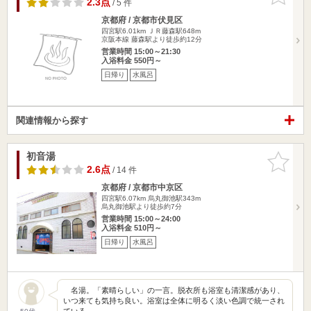
2.3点
/ 5 件
京都府 / 京都市伏見区
四宮駅6.01km
ＪＲ藤森駅648m
京阪本線 藤森駅より徒歩約12分
営業時間 15:00～21:30
入浴料金 550円～
日帰り
水風呂
関連情報から探す
初音湯
お気に入
りに追加
2.6点
/ 14 件
京都府 / 京都市中京区
四宮駅6.07km
烏丸御池駅343m
烏丸御池駅より徒歩約7分
営業時間 15:00～24:00
入浴料金 510円～
日帰り
水風呂
名湯。「素晴らしい」の一言。脱衣所も浴室も清潔感があり、
いつ来ても気持ち良い。浴室は全体に明るく淡い色調で統一され
ている…