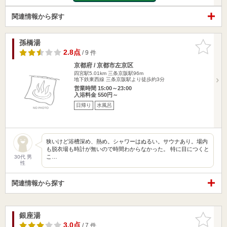
関連情報から探す
孫橋湯
お気に入
りに追加
2.8点
/ 9 件
京都府 / 京都市左京区
四宮駅5.01km
三条京阪駅96m
地下鉄東西線 三条京阪駅より徒歩約3分
営業時間 15:00～23:00
入浴料金 550円～
日帰り
水風呂
狭いけど浴槽深め、熱め。シャワーはぬるい。サウナあり。場内
も脱衣場も時計が無いので時間わからなかった。 特に目につくと
こ…
30代 男
性
関連情報から探す
銀座湯
お気に入
りに追加
3.0点
/ 7 件