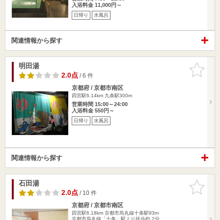
入浴料金 11,000円～
日帰り
水風呂
関連情報から探す
明田湯
お気に入
りに追加
2.0点
/ 6 件
京都府 / 京都市南区
四宮駅6.14km
九条駅300m
営業時間 15:00～24:00
入浴料金 550円～
日帰り
水風呂
関連情報から探す
石田湯
お気に入
りに追加
2.0点
/ 10 件
京都府 / 京都市南区
四宮駅6.18km
京都市烏丸線十条駅93m
京都市烏丸線「十条」駅より徒歩約 2分