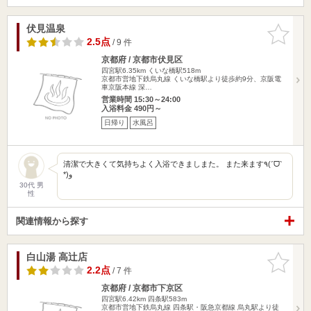
伏見温泉
お気に入
りに追加
2.5点
/ 9 件
京都府 / 京都市伏見区
四宮駅6.35km
くいな橋駅518m
京都市営地下鉄烏丸線 くいな橋駅より徒歩約9分、京阪電
車京阪本線 深…
営業時間 15:30～24:00
入浴料金 490円～
日帰り
水風呂
清潔で大きくて気持ちよく入浴できましまた。 また来ます٩(ˊᗜˋ
*)و
30代 男
性
関連情報から探す
白山湯 高辻店
お気に入
りに追加
2.2点
/ 7 件
京都府 / 京都市下京区
四宮駅6.42km
四条駅583m
京都市営地下鉄烏丸線 四条駅・阪急京都線 烏丸駅より徒