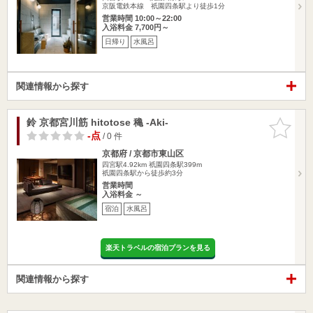
京阪電鉄本線 祇園四条駅より徒歩1分
営業時間 10:00～22:00
入浴料金 7,700円～
日帰り
水風呂
関連情報から探す
鈴 京都宮川筋 hitotose 穐 -Aki-
お気に入
りに追加
-点
/ 0 件
京都府 / 京都市東山区
四宮駅4.92km
祇園四条駅399m
祇園四条駅から徒歩約3分
営業時間
入浴料金 ～
宿泊
水風呂
楽天トラベルの宿泊プランを見る
関連情報から探す