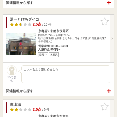
関連情報から探す
湯ーとぴあダイゴ
お気に入
りに追加
2.5点
/ 15 件
京都府 / 京都市伏見区
四宮駅5.77km
石田駅270m
地下鉄東西線 石田駅より4番出口を出て徒歩1分阪神高速8
号京都線 伏…
営業時間 10:00～24:00
入浴料金 550円～
日帰り
水風呂
コスパもよく楽しめました
20代 男
性
関連情報から探す
東山湯
お気に入
りに追加
2.0点
/ 9 件
京都府 / 京都市左京区