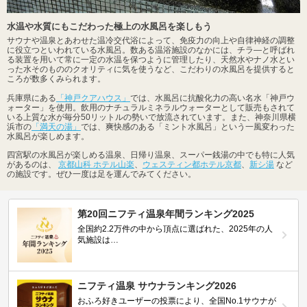
水温や水質にもこだわった極上の水風呂を楽しもう
サウナや温泉とあわせた温冷交代浴によって、免疫力の向上や自律神経の調整
に役立つといわれている水風呂。数ある温浴施設のなかには、チラ―と呼ばれ
る装置を用いて常に一定の水温を保つように管理したり、天然水やナノ水とい
った水そのもののクオリティに気を使うなど、こだわりの水風呂を提供すると
ころが数多くみられます。
兵庫県にある
「神戸クアハウス」
では、水風呂に抗酸化力の高い名水「神戸ウ
ォーター」を使用。飲用のナチュラルミネラルウォーターとして販売もされて
いる上質な水が毎分50リットルの勢いで放流されています。また、神奈川県横
浜市の
「満天の湯」
では、爽快感のある「ミント水風呂」という一風変わった
水風呂が楽しめます。
四宮駅の水風呂が楽しめる温泉、日帰り温泉、スーパー銭湯の中でも特に人気
があるのは、
京都山科 ホテル山楽
、
ウェスティン都ホテル京都
、
新シ湯
など
の施設です。ぜひ一度は足を運んでみてください。
第20回ニフティ温泉年間ランキング2025
全国約2.2万件の中から頂点に選ばれた、2025年の人
気施設は…
ニフティ温泉 サウナランキング2026
おふろ好きユーザーの投票により、全国No.1サウナが