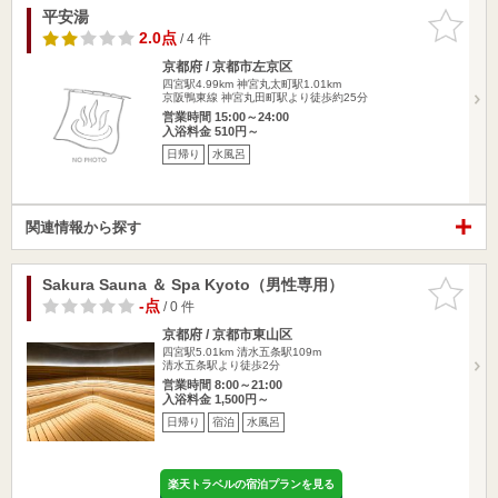
平安湯
お気に入
りに追加
2.0点
/ 4 件
京都府 / 京都市左京区
四宮駅4.99km
神宮丸太町駅1.01km
京阪鴨東線 神宮丸田町駅より徒歩約25分
営業時間 15:00～24:00
入浴料金 510円～
日帰り
水風呂
関連情報から探す
Sakura Sauna ＆ Spa Kyoto（男性専用）
お気に入
りに追加
-点
/ 0 件
京都府 / 京都市東山区
四宮駅5.01km
清水五条駅109m
清水五条駅より徒歩2分
営業時間 8:00～21:00
入浴料金 1,500円～
日帰り
宿泊
水風呂
楽天トラベルの宿泊プランを見る