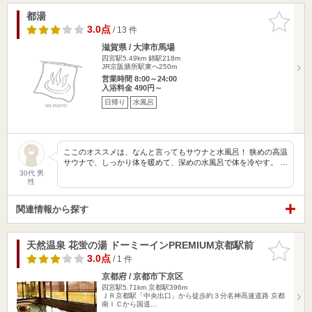
都湯
お気に入
りに追加
3.0点
/ 13 件
滋賀県 / 大津市馬場
四宮駅5.49km
錦駅218m
JR京阪膳所駅東へ250m
営業時間 8:00～24:00
入浴料金 490円～
日帰り
水風呂
ここのオススメは、なんと言ってもサウナと水風呂！ 狭めの高温
サウナで、しっかり体を暖めて、深めの水風呂で体を冷やす。 …
30代 男
性
関連情報から探す
天然温泉 花蛍の湯 ドーミーインPREMIUM京都駅前
お気に入
りに追加
3.0点
/ 1 件
京都府 / 京都市下京区
四宮駅5.71km
京都駅396m
ＪＲ京都駅「中央出口」から徒歩約３分名神高速道路 京都
南ＩＣから国道…