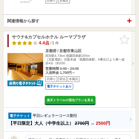
日帰り
水風呂
関連情報から探す
サウナ&カプセルホテル ルーマプラザ
お気に入
りに追加
4.4点
/ 5 件
京都府 / 京都市東山区
四宮駅4.73km
祇園四条駅205m
［京阪電鉄］京阪本線「祇園四条駅」6番出口より東へ徒
歩4分（約200…
営業時間 0:00～24:00
入浴料金 1,700円～
日帰り
宿泊
水風呂
電子チケットあり
楽天トラベルの宿泊プランを見る
平日レギュラーコース割引
電子チケット
【平日限定】大人（中学生以上）
2700円
→
2500円