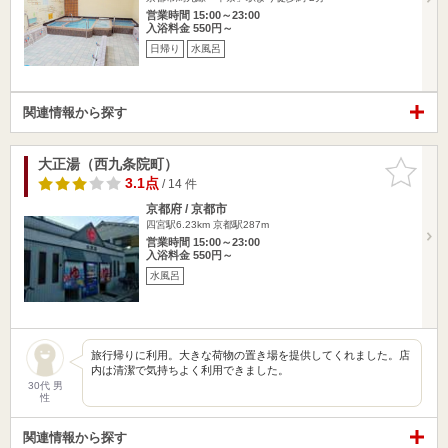
営業時間 15:00～23:00
入浴料金 550円～
日帰り
水風呂
関連情報から探す
大正湯（西九条院町）
お気に入
りに追加
3.1点
/ 14 件
京都府 / 京都市
四宮駅6.23km
京都駅287m
営業時間 15:00～23:00
入浴料金 550円～
水風呂
旅行帰りに利用。大きな荷物の置き場を提供してくれました。店
内は清潔で気持ちよく利用できました。
30代 男
性
関連情報から探す