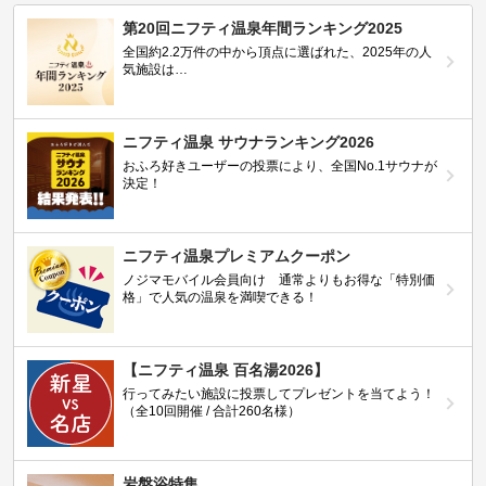
第20回ニフティ温泉年間ランキング2025
全国約2.2万件の中から頂点に選ばれた、2025年の人
気施設は…
ニフティ温泉 サウナランキング2026
おふろ好きユーザーの投票により、全国No.1サウナが
決定！
ニフティ温泉プレミアムクーポン
ノジマモバイル会員向け 通常よりもお得な「特別価
格」で人気の温泉を満喫できる！
【ニフティ温泉 百名湯2026】
行ってみたい施設に投票してプレゼントを当てよう！
（全10回開催 / 合計260名様）
岩盤浴特集