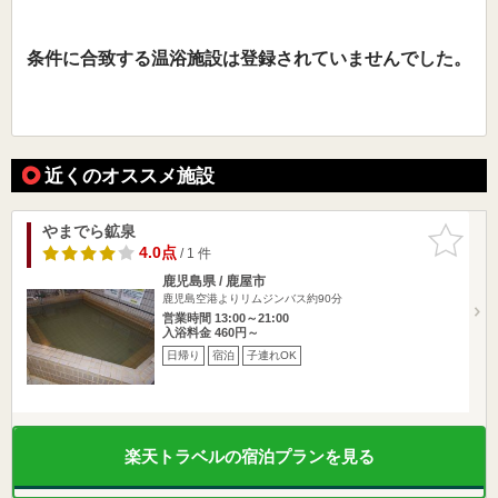
条件に合致する温浴施設は登録されていませんでした。
近くのオススメ施設
やまでら鉱泉
お気に入
りに追加
4.0点
/ 1 件
鹿児島県 / 鹿屋市
鹿児島空港よりリムジンバス約90分
営業時間 13:00～21:00
入浴料金 460円～
日帰り
宿泊
子連れOK
楽天トラベルの宿泊プランを見る