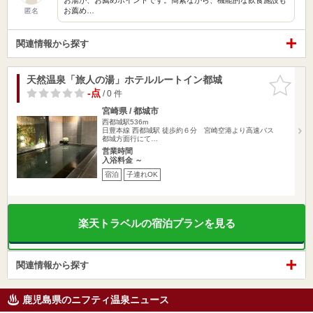
お薦め…
匿名
関連情報から探す
天然温泉「旅人の湯」ホテルルートイン都城
お気に入
りに追加
-点
/ 0 件
宮崎県 / 都城市
西都城駅536m
日豊本線 西都城駅 徒歩約６分 宮崎空港より高速バス
都城方面行にて…
営業時間
入浴料金 ～
宿泊
子連れOK
楽天トラベルの宿泊プランを見る
関連情報から探す
鹿児島県のニフティ温泉ニュース