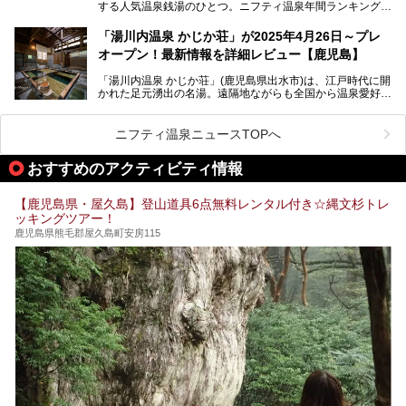
する人気温泉銭湯のひとつ。ニフティ温泉年間ランキング2
025では、鹿児島県総合第4位を獲得。年中無休かつ24時間
営業なので、就寝前の入浴や寝起き一番の朝湯など利便性が
「湯川内温泉 かじか荘」が2025年4月26日～プレ
抜群！ 多くの常連客やファンでいつも賑わっています。し
オープン！最新情報を詳細レビュー【鹿児島】
かし建物の老朽化に伴い、2026年2月28日24時をもって休
業。現在の施設を取り壊し・同じ場所に新築するため、再開
「湯川内温泉 かじか荘」(鹿児島県出水市)は、江戸時代に開
は約2年後を予定しています。
かれた足元湧出の名湯。遠隔地ながらも全国から温泉愛好家
が訪れ、温泉ファンなら一度は入ってみたい憧れの温泉とも
今回は2025年の年末に訪問・現地体験し、一本桜温泉セン
いえる存在です。2023年にいったん閉館しましたが、その
ターの“現在”を緊急レポートします！
後経営が変わり、復旧作業を実施。2025年4月26日に日帰
ニフティ温泉ニュースTOPへ
り入浴施設としてプレオープンしました。
おすすめのアクティビティ情報
筆者自身、閉館中もボランティア作業や取材等で数回現地へ
【鹿児島県・屋久島】登山道具6点無料レンタル付き☆縄文杉トレ
乗り込みましたが、今回もオープン前日から初日にかけて現
ッキングツアー！
地訪問。リニューアルした浴室・最新情報を中心に、以前と
の相違点や注意事項などを詳細レビューします。
鹿児島県熊毛郡屋久島町安房115