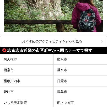
おすすめのアクティビティをもっと見る
志布志市近隣の市区町村から同じテーマで探す
阿久根市
出水市
指宿市
垂水市
薩摩川内市
日置市
曽於市
霧島市
いちき串木野市
南さつま市