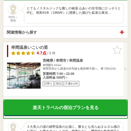
とてもノスタルジックな癒しの秘湯 山あいの住宅地にひっそりと
佇む、昭和41年（1966年）に開業した鄙びた鉱泉公衆浴…
50代～
男性
関連情報から探す
串間温泉いこいの里
お気に入
りに追加
4.7点
/ 3 件
宮崎県 / 串間市 / 串間温泉
串間駅5.41km
串間市街から国道448号線を都井岬方面へ、車で約10分。
営業時間 7:00～22:00
入浴料金 500円～
日帰り
宿泊
子連れOK
楽天トラベルの宿泊プランを見る
３大美人の湯の嬉野温泉のお湯に、勝るとも劣らぬヌルヌル感の
お湯が、お薦めポイントです。簡素ながら、機能的な飲食施設も