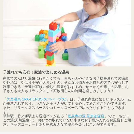
子連れでも安心！家族で楽しめる温泉
家族でのんびり温泉に行きたくても、赤ちゃんや小さなお子様を連れての温泉
や外泊は、やはり不安が大きいもの。そんなお悩みをお持ちの方でも安心して
利用できる、子連れ家族に優しい温泉がおすすめ。せっかくの癒しの温泉、お
子さんも大人もリラックスして家族団らんの時間を楽しみましょう！
「
美楽温泉 SPA-HERBS(スパハーブス)
」は、子連れ家族に嬉しいキッズルーム
が用意されており、小さなお子さんがいても安心して過ごすことができます。
また、リラックススペースやコミックスペースでゆったりすることもできま
す。
草加駅・竹ノ塚駅より送迎バスがある「
竜泉寺の湯 草加谷塚店
」では、ちびっ
この湯(天然温泉)は、おむつの取れていない小さなお子様が入れるお風呂もご用
意。キッズコーナーもあり家族みんなで温泉を楽しむことができます。