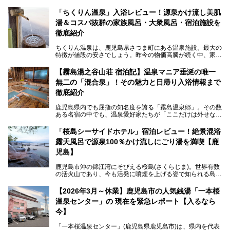
「ちくりん温泉」入浴レビュー！源泉かけ流し美肌
湯＆コスパ抜群の家族風呂・大衆風呂・宿泊施設を
徹底紹介
ちくりん温泉は、鹿児島県さつま町にある温泉施設。最大の
特徴が値段の安さでしょう。昨今の物価高騰が続く中、家族
風呂1室1時間900円・大衆風呂大人1人300円、宿泊大人1人
4,000円～、と驚くべき価格を維持。
【霧島湯之谷山荘 宿泊記】温泉マニア垂涎の唯一
無二の「混合泉」！その魅力と日帰り入浴情報まで
さらに、源泉100％かけ流しのツルツル美肌湯を堪能できる
点にも注目すべき。30年以上全国の温泉を巡った筆者の経
徹底紹介
験上、穴場中の穴場と言っても決して過言ではありません。
鹿児島県内でも屈指の知名度を誇る「霧島温泉郷」。その数
今回は「ちくりん温泉」の家族風呂・大衆風呂・宿泊施設に
ある名宿の中でも、温泉愛好家たちが「ここだけは外せな
ついて、徹底レビューします！
い」と熱い視線を送るのが「霧島湯之谷山荘（以下：湯之谷
山荘）」です。
「桜島シーサイドホテル」宿泊レビュー！絶景混浴
露天風呂で源泉100％かけ流しにごり湯を満喫【鹿
最大の魅力は、ここでしか体験できない絶妙なバランスの
「自噴混合泉」。今回は、その極上の湯を心ゆくまで堪能す
児島】
べく宿泊し、実際に感じたお湯のちからと宿の魅力を詳しく
レポートします。
鹿児島市沖の錦江湾にそびえる桜島(さくらじま)。世界有数
の活火山であり、今も活発に噴煙を上げる姿で知られる島で
また、気軽に立ち寄りたい方のための「日帰り入浴情報」も
す。「桜島シーサイドホテル」は桜島の南端付近に佇むリゾ
併せて解説。温泉マニアをも唸らせる“生きたお湯”の正体に
ートホテル。最大の魅力が、錦江湾に面した絶景混浴露天風
【2026年3月～休業】鹿児島市の人気銭湯「一本桜
迫ります。
呂でしょう。源泉100％かけ流しのにごり湯は、多くの温泉
温泉センター」の 現在を緊急レポート【入るなら
ファンを魅了する存在です。
今】
今回筆者自ら宿泊。桜島シーサイドホテルの“温泉”はじめ、
食事やアクセスなど詳細レビューします。
「一本桜温泉センター」(鹿児島県鹿児島市)は、県内を代表