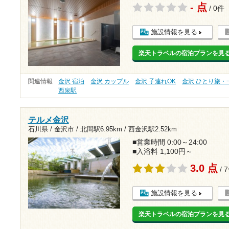
- 点
/ 0件
施設情報を見る
楽天トラベルの宿泊プランを見
関連情報
金沢 宿泊
金沢 カップル
金沢 子連れOK
金沢 ひとり旅・
西泉駅
テルメ金沢
石川県 / 金沢市 /
北間駅6.95km
/
西金沢駅2.52km
■営業時間 0:00～24:00
■入浴料 1,100円～
3.0 点
/ 
施設情報を見る
楽天トラベルの宿泊プランを見