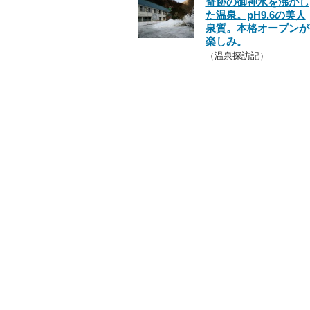
奇跡の御神水を沸かし
た温泉。pH9.6の美人
泉質。本格オープンが
楽しみ。
（温泉探訪記）