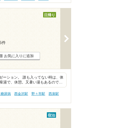
日帰り
>
45件
お気に入りに追加
ゼーション。 誰も入ってない時は、体
、座湯で、休憩。又暑い湯もあるので…
 糖尿病
西金沢駅
野々市駅
西泉駅
宿泊