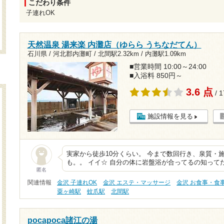
こだわり条件
子連れOK
天然温泉 湯来楽 内灘店（ゆらら うちなだてん）
石川県 / 河北郡内灘町 /
北間駅2.32km
/
内灘駅1.09km
■営業時間 10:00～24:00
■入浴料 850円～
3.6 点
/ 
施設情報を見る
実家から徒歩10分くらい。 今まで数回行き、泉質・
も。。 イイ☆ 自分の体に岩盤浴が合ってるの知って
匿名
関連情報
金沢 子連れOK
金沢 エステ・マッサージ
金沢 お食事・食
粟ヶ崎駅
蚊爪駅
北間駅
pocapoca諸江の湯