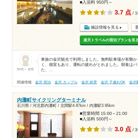
■入浴料 950円～
3.7 点
/ 
施設情報を見る
楽天トラベルの宿泊プランを見
車旅の金沢観光で利用しました。無料駐車場が有難か
く、個室もあり、運転の疲れがとれました。朝食はバ
50代～ 女性
た、…
関連情報
金沢 宿泊
金沢 カップル
金沢 絶景
金沢 子連れOK
金沢
内灘町サイクリングターミナル
石川県 / 河北郡内灘町 /
北間駅4.87km
/
内灘駅3.95km
■営業時間 15:00～21:00
■入浴料 500円～
3.0 点
/ 