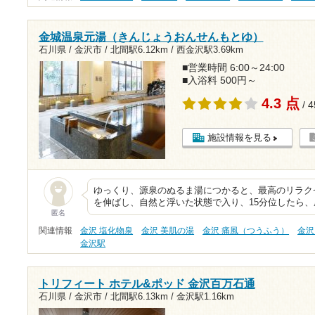
金城温泉元湯（きんじょうおんせんもとゆ）
石川県 / 金沢市 /
北間駅6.12km
/
西金沢駅3.69km
■営業時間 6:00～24:00
■入浴料 500円～
4.3 点
/ 
施設情報を見る
ゆっくり、源泉のぬるま湯につかると、最高のリラク
を伸ばし、自然と浮いた状態で入り、15分位したら
匿名
関連情報
金沢 塩化物泉
金沢 美肌の湯
金沢 痛風（つうふう）
金沢
金沢駅
トリフィート ホテル&ポッド 金沢百万石通
石川県 / 金沢市 /
北間駅6.13km
/
金沢駅1.16km