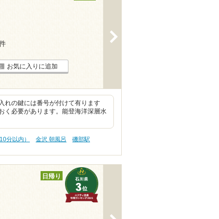
>
5件
お気に入りに追加
入れの鍵には番号が付けて有ります
おく必要があります。能登海洋深層水
10分以内）
金沢 朝風呂
磯部駅
日帰り
>