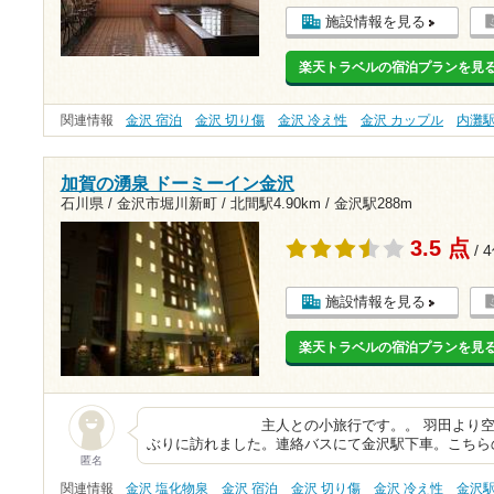
施設情報を見る
楽天トラベルの宿泊プランを見
関連情報
金沢 宿泊
金沢 切り傷
金沢 冷え性
金沢 カップル
内灘
加賀の湧泉 ドーミーイン金沢
石川県 / 金沢市堀川新町 /
北間駅4.90km
/
金沢駅288m
3.5 点
/ 
施設情報を見る
楽天トラベルの宿泊プランを見
主人との小旅行です。。 羽田より空路小
ぶりに訪れました。連絡バスにて金沢駅下車。こちら
匿名
関連情報
金沢 塩化物泉
金沢 宿泊
金沢 切り傷
金沢 冷え性
金沢