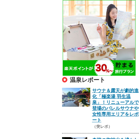
温泉レポート
サウナ＆露天が劇的進
化「極楽湯 羽生温
泉」！リニューアルで
登場のバレルサウナや
女性専用エリアをレポ
ート
（突レポ）