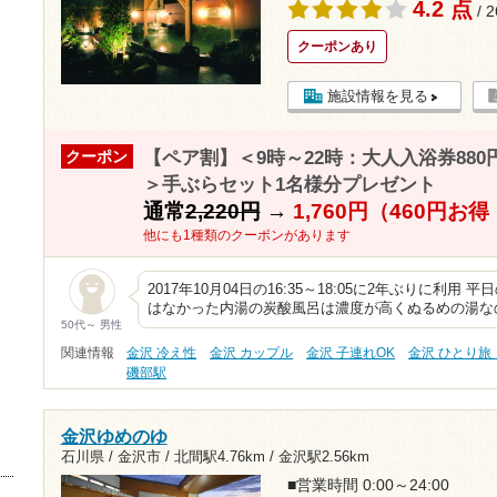
4.2 点
/ 
クーポンあり
施設情報を見る
【ペア割】＜9時～22時：大人入浴券88
クーポン
＞手ぶらセット1名様分プレゼント
通常
2,220円
→
1,760円（460円お
他にも1種類のクーポンがあります
2017年10月04日の16:35～18:05に2年ぶりに利
はなかった内湯の炭酸風呂は濃度が高くぬるめの湯な
50代～ 男性
関連情報
金沢 冷え性
金沢 カップル
金沢 子連れOK
金沢 ひとり旅
磯部駅
金沢ゆめのゆ
石川県 / 金沢市 /
北間駅4.76km
/
金沢駅2.56km
■営業時間 0:00～24:00