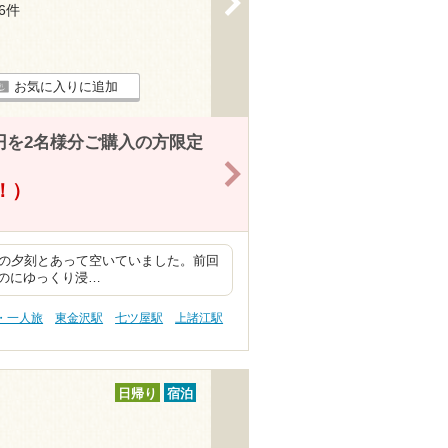
26件
お気に入りに追加
0円を2名様分ご購入の方限定
>
得！）
用 平日の夕刻とあって空いていました。前回
のにゆっくり浸…
・一人旅
東金沢駅
七ツ屋駅
上諸江駅
日帰り
宿泊