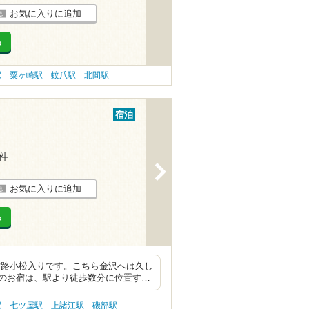
お気に入りに追加
る
駅
粟ヶ崎駅
蚊爪駅
北間駅
宿泊
4件
>
お気に入りに追加
る
松入りです。こちら金沢へは久し
のお宿は、駅より徒歩数分に位置す…
駅
七ツ屋駅
上諸江駅
磯部駅