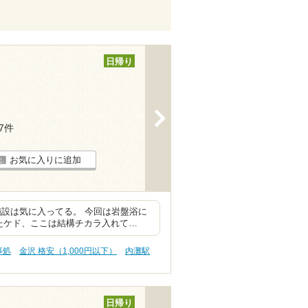
日帰り
>
17件
お気に入りに追加
施設は気に入ってる。 今回は岩盤浴に
たケド、ここは結構チカラ入れて…
事処
金沢 格安（1,000円以下）
内灘駅
日帰り