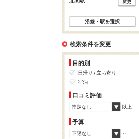
北間駅
変更
沿線・駅を選択
検索条件を変更
目的別
日帰り / 立ち寄り
宿泊
口コミ評価
指定なし
以上
予算
下限なし
～