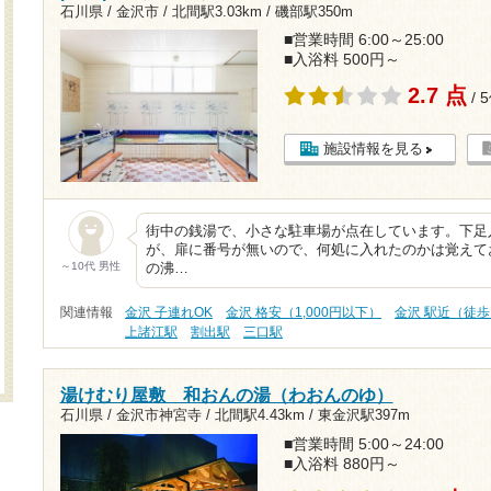
石川県 / 金沢市 /
北間駅3.03km
/
磯部駅350m
■営業時間 6:00～25:00
■入浴料 500円～
2.7 点
/ 
施設情報を見る
街中の銭湯で、小さな駐車場が点在しています。下足
が、扉に番号が無いので、何処に入れたのかは覚えて
～10代 男性
の沸…
関連情報
金沢 子連れOK
金沢 格安（1,000円以下）
金沢 駅近（徒歩
上諸江駅
割出駅
三口駅
湯けむり屋敷 和おんの湯（わおんのゆ）
石川県 / 金沢市神宮寺 /
北間駅4.43km
/
東金沢駅397m
■営業時間 5:00～24:00
■入浴料 880円～