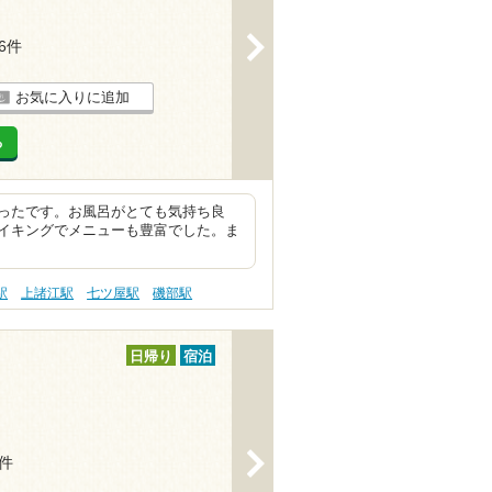
>
16件
お気に入りに追加
る
ったです。お風呂がとても気持ち良
イキングでメニューも豊富でした。ま
駅
上諸江駅
七ツ屋駅
磯部駅
日帰り
宿泊
>
3件