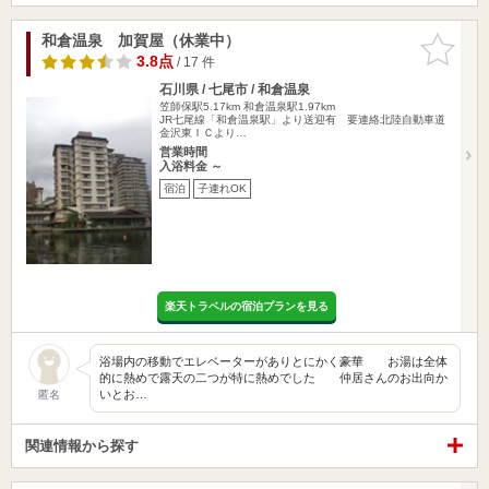
和倉温泉 加賀屋（休業中）
お気に入
りに追加
3.8点
/ 17 件
石川県 / 七尾市 / 和倉温泉
笠師保駅5.17km
和倉温泉駅1.97km
JR七尾線「和倉温泉駅」より送迎有 要連絡北陸自動車道
金沢東ＩＣより…
営業時間
入浴料金 ～
宿泊
子連れOK
楽天トラベルの宿泊プランを見る
浴場内の移動でエレベーターがありとにかく豪華 お湯は全体
的に熱めで露天の二つが特に熱めでした 仲居さんのお出向か
いとお…
匿名
関連情報から探す