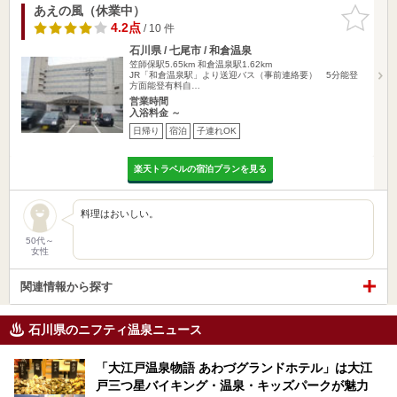
あえの風（休業中）
お気に入
りに追加
4.2点
/ 10 件
石川県 / 七尾市 / 和倉温泉
笠師保駅5.65km
和倉温泉駅1.62km
JR「和倉温泉駅」より送迎バス（事前連絡要） 5分能登
方面能登有料自…
営業時間
入浴料金 ～
日帰り
宿泊
子連れOK
楽天トラベルの宿泊プランを見る
料理はおいしい。
50代～
女性
関連情報から探す
石川県のニフティ温泉ニュース
「大江戸温泉物語 あわづグランドホテル」は大江
戸三つ星バイキング・温泉・キッズパークが魅力