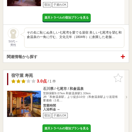
宿泊
子連れOK
楽天トラベルの宿泊プランを見る
その名に恥じぬ美しい七尾湾を愛でる湯宿 美しい七尾湾を望む和
倉温泉の一角に佇む、文化元年（1804年）に創業した老舗…
50代～
男性
関連情報から探す
宿守屋 寿苑
お気に入
りに追加
3.0点
/ 1 件
石川県 / 七尾市 / 和倉温泉
笠師保駅6.07km
和倉温泉駅1.33km
JR「和倉温泉駅」より徒歩10分（和倉温泉駅より送迎有
要連絡（1名…
営業時間
入浴料金 ～
宿泊
子連れOK
楽天トラベルの宿泊プランを見る