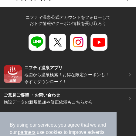
ニフティ温泉公式アカウントをフォローして
おトク情報やクーポン情報を受け取ろう
ニフティ温泉アプリ
地図から温泉検索！お得な限定クーポンも！
今すぐダウンロード！
ご意見ご要望 ・お問い合わせ
施設データの新規追加や修正依頼もこちらから
スマートフォン
/
PC
加盟店募集（資料請求）
広告出稿のご案内
By using our services, you agree that we and
our
partners
use cookies to improve advertisi
利用規約
ライフスタイルMEMBERS+規約