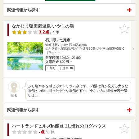
関連情報から探す
なかじま猿田彦温泉 いやしの湯
お気に入
りに追加
3.2点
/ 7 件
石川県 / 七尾市
笠師保駅7.32km
西岸駅405m
のと鉄道七尾線西岸駅から徒歩10分 のと里山海道横田IC
（7km）…
営業時間 10:30～21:00
入浴料金 600円～
日帰り
子連れOK
少し塩辛さを感じるナトリウム泉です。 内湯は海が見える大きな
湯船と内側に囲った小さな湯船が有り、小さい方の塩分が若干濃
いよ…
匿名
関連情報から探す
ハートランドヒルズin能登 11.憧れのログハウス
お気に入
りに追加
-点
/ 0 件