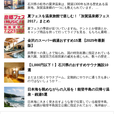
石川県小松市の粟津温泉は、開湯1300年を誇る歴史ある温
泉地。加賀温泉郷の一つにも数えられています。
その粟津温泉に建つ「大江戸温泉物語 あわづグランドホテ
夏フェスを温泉旅館で楽しむ！「加賀温泉郷フェス
ル」（以下、あわづグランドホテル）は客室数97室のホテ
2017」まとめ
ルで、昨年2024年12月に露天風呂を新設。充実したキッズ
パークはファミリー層に大人気を博しています。さらに今年
夏フェスの季節が近づいていますね。テントとか寝袋とか、
2025年7月からは「大江戸三つ星バイキング」がスタート！
キャンプ用品を持って行ってライブを見る、もちろん素晴ら
しい１日になることでしょう。
この話題のホテルを取材してきたのでさっそく紹介します。
金沢のスーパー銭湯おすすめ15選 【2025年最新
いやでもね、暑いし汗や砂埃でドロドロになるしうるさくて
───
版】
夜は寝られないし、若い時はそういうのが良かったんですけ
提供元：大江戸温泉物語ホテルズ＆リゾーツ株式会社【P
どね。かつての千代の富士なみに体力の限界を感じてる昨
R】
四季折々の美しさで知られ、国の特別名勝に指定されている
今、もうちょっと気楽なフェスはないかな、と探してたらあ
この記事は大江戸温泉物語 あわづグランドホテルのPR記事
兼六園。加賀百万石前田家の威光を感じられ、数々の歴史的
りましたよ！
です。
な建造物がある金沢城公園など、名所旧跡が多い金沢エリ
ア。国内でも特に人気の観光地の1つです。北陸新幹線で東
「加賀温泉郷フェス 2017」が石川県・山代温泉の瑠璃光を
【1,000円以下！】石川県のおすすめサウナ施設10
京から約2時間30分と、首都圏からアクセスしやすい立地も
全館貸し切って開催！
選
魅力ですね。
金沢市郊外には湯涌温泉や深谷温泉などの良質な温泉があ
まさかの温泉旅館でフェス！ライブの後は温泉に入って泊ま
まだまだ続くサウナブーム。定期的にサウナに通う方も多い
り、観光に加えて温泉もぜひ楽しみたいところ。金沢エリア
れちゃう！なんということでしょう！！
のではないしょうか？
でおすすめのスーパー銭湯をご紹介します。
加賀温泉郷フェス2017についてまとめます！
今回はそんなサウナによく行く人もこれから楽しむ人も格安
日本海を眺めながらの入浴を！能登半島の日帰り温
で楽しめるサウナを紹介します。
泉・銭湯5選
街中でアクセス抜群のところや、温泉とともに楽しめる施設
日本海に大きく突き出すような形で位置している能登半島。
など、種類豊富ですよ。
広い範囲が能登半島国立公園に指定されており、海岸線が作
り出す美しい景観が楽しめる景勝地です。
今回の記事では石川県にある1,000円以下のおすすめサウナ
車で行くのがオススメですが、ドライブの際にぜひ一緒に楽
施設を紹介します。