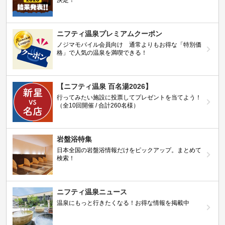
ニフティ温泉プレミアムクーポン
ノジマモバイル会員向け 通常よりもお得な「特別価
格」で人気の温泉を満喫できる！
【ニフティ温泉 百名湯2026】
行ってみたい施設に投票してプレゼントを当てよう！
（全10回開催 / 合計260名様）
岩盤浴特集
日本全国の岩盤浴情報だけをピックアップ。まとめて
検索！
ニフティ温泉ニュース
温泉にもっと行きたくなる！お得な情報を掲載中