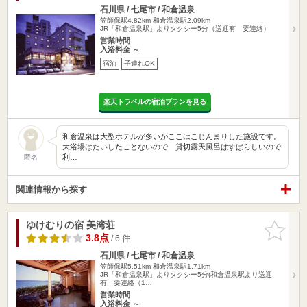
石川県 / 七尾市 / 和倉温泉
笠師保駅4.82km
和倉温泉駅2.09km
JR「和倉温泉駅」よりタクシー5分（送迎有 要連絡）
営業時間
入浴料金 ～
宿泊
子連れOK
楽天トラベルの宿泊プランを見る
和倉温泉は大型ホテルが多いがここはこじんまりした施設です。
大浴場はたいしたことないので 貸切露天風呂はすばらしいので
利…
匿名
関連情報から探す
ゆけむりの宿 美湾荘
お気に入
りに追加
3.8点
/ 6 件
石川県 / 七尾市 / 和倉温泉
笠師保駅5.51km
和倉温泉駅1.71km
JR「和倉温泉駅」よりタクシー5分(和倉温泉駅より送迎
有 要連絡（1…
営業時間
入浴料金 ～