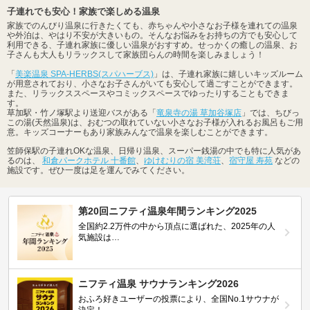
子連れでも安心！家族で楽しめる温泉
家族でのんびり温泉に行きたくても、赤ちゃんや小さなお子様を連れての温泉
や外泊は、やはり不安が大きいもの。そんなお悩みをお持ちの方でも安心して
利用できる、子連れ家族に優しい温泉がおすすめ。せっかくの癒しの温泉、お
子さんも大人もリラックスして家族団らんの時間を楽しみましょう！
「
美楽温泉 SPA-HERBS(スパハーブス)
」は、子連れ家族に嬉しいキッズルーム
が用意されており、小さなお子さんがいても安心して過ごすことができます。
また、リラックススペースやコミックスペースでゆったりすることもできま
す。
草加駅・竹ノ塚駅より送迎バスがある「
竜泉寺の湯 草加谷塚店
」では、ちびっ
この湯(天然温泉)は、おむつの取れていない小さなお子様が入れるお風呂もご用
意。キッズコーナーもあり家族みんなで温泉を楽しむことができます。
笠師保駅の子連れOKな温泉、日帰り温泉、スーパー銭湯の中でも特に人気があ
るのは、
和倉パークホテル 十番館
、
ゆけむりの宿 美湾荘
、
宿守屋 寿苑
などの
施設です。ぜひ一度は足を運んでみてください。
第20回ニフティ温泉年間ランキング2025
全国約2.2万件の中から頂点に選ばれた、2025年の人
気施設は…
ニフティ温泉 サウナランキング2026
おふろ好きユーザーの投票により、全国No.1サウナが
決定！