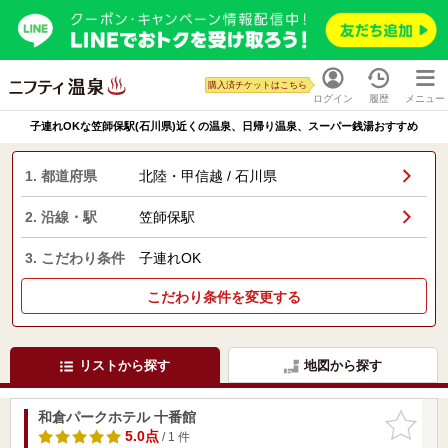
購入済チケットはこちら
ログイン
履歴
メニュー
子連れOKな笠師保駅(石川県)近くの温泉、日帰り温泉、スーパー銭湯おすすめ
1. 都道府県
北陸・甲信越 / 石川県
2. 沿線・駅
笠師保駅
3. こだわり条件
子連れOK
こだわり条件を変更する
リストから探す
地図から探す
和倉パークホテル 十番館
お気に入
りに追加
5.0点
/ 1 件