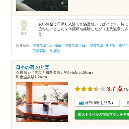
安い料金で日帰り入浴でき満足感いっぱいです。特に
扱わないところを何箇所も経験したが（山代温泉に多
匿名
と…
関連情報
能登半島 塩化物泉
能登半島 宿泊
能登半島 切り傷
能登半
笠師保駅
七尾駅
日本の宿 のと楽
石川県 / 七尾市 / 和倉温泉 /
笠師保駅6.08km
/
和倉温泉駅1.24km
3.7 点
/ 
施設情報を見る
楽天トラベルの宿泊プランを見