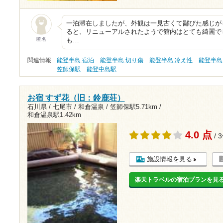
一泊滞在しましたが、外観は一見古くて鄙びた感じが
ると、リニューアルされたようで館内はとても綺麗で
匿名
も…
関連情報
能登半島 宿泊
能登半島 切り傷
能登半島 冷え性
能登半島
笠師保駅
能登中島駅
お宿 すず花（旧：鈴鹿荘）
石川県 / 七尾市 / 和倉温泉 /
笠師保駅5.71km
/
和倉温泉駅1.42km
4.0 点
/ 
施設情報を見る
楽天トラベルの宿泊プランを見