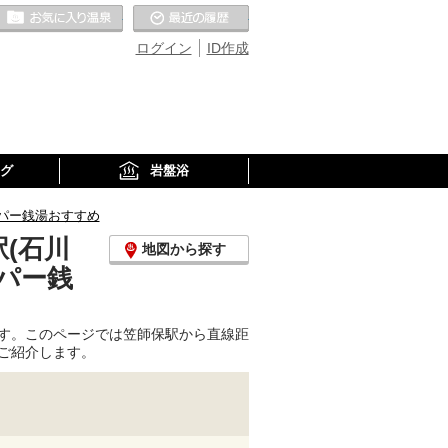
お気に入りの温泉
最近の履歴
ログイン
ID作成
グ
岩盤浴
パー銭湯おすすめ
(石川
地図から探す
パー銭
す。このページでは笠師保駅から直線距
ご紹介します。