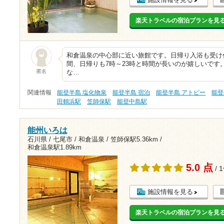
楽天トラベルの宿泊プランを見
和倉温泉の中心部に近い旅館です。日帰り入浴も受け
間、日帰りも7時～23時と時間が長いのが嬉しいです
匿名
な…
関連情報
能登半島 塩化物泉
能登半島 宿泊
能登半島 アトピー
能登
田鶴浜駅
笠師保駅
能登中島駅
能州いろは
石川県 / 七尾市 / 和倉温泉 /
笠師保駅5.36km
/
和倉温泉駅1.89km
5.0 点
/ 
施設情報を見る
楽天トラベルの宿泊プランを見