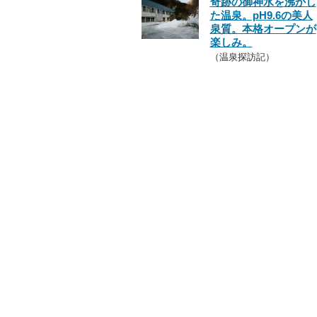
奇跡の御神水を沸かし
た温泉。pH9.6の美人
泉質。本格オープンが
楽しみ。
（温泉探訪記）