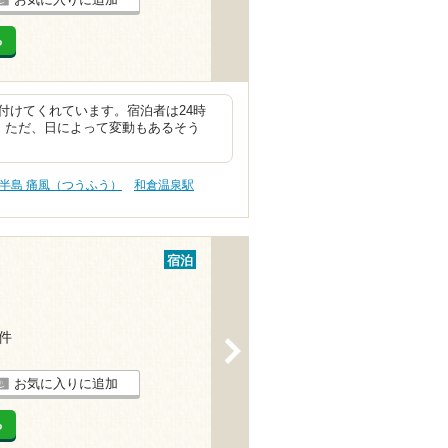
る
付けてくれています。宿泊者は24時
。ただ、日によって変動もあるそう
半島 痛風（つうふう）
和倉温泉駅
宿泊
1件
>
お気に入りに追加
る