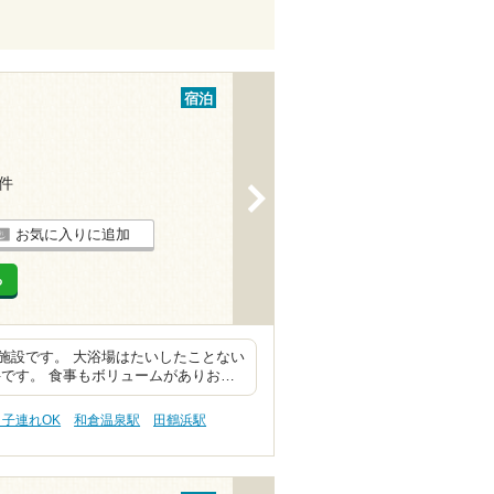
宿泊
1件
>
お気に入りに追加
る
施設です。 大浴場はたいしたことない
です。 食事もボリュームがありお…
 子連れOK
和倉温泉駅
田鶴浜駅