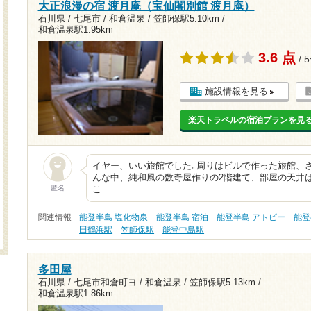
大正浪漫の宿 渡月庵（宝仙閣別館 渡月庵）
石川県 / 七尾市 / 和倉温泉 /
笠師保駅5.10km
/
和倉温泉駅1.95km
3.6 点
/ 
施設情報を見る
楽天トラベルの宿泊プランを見
イヤー、いい旅館でした｡周りはビルで作った旅館、
んな中、純和風の数奇屋作りの2階建て、部屋の天井
匿名
こ…
関連情報
能登半島 塩化物泉
能登半島 宿泊
能登半島 アトピー
能登
田鶴浜駅
笠師保駅
能登中島駅
多田屋
石川県 / 七尾市和倉町ヨ / 和倉温泉 /
笠師保駅5.13km
/
和倉温泉駅1.86km