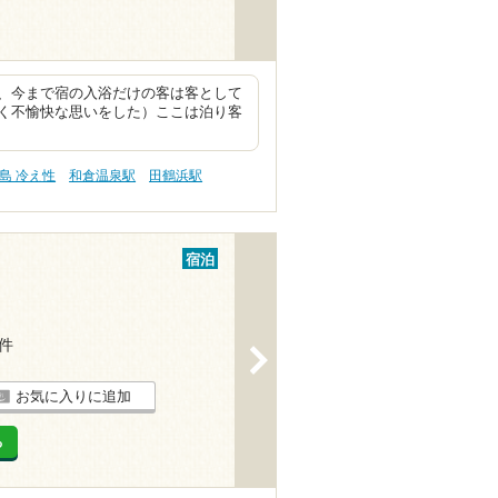
、今まで宿の入浴だけの客は客として
く不愉快な思いをした）ここは泊り客
島 冷え性
和倉温泉駅
田鶴浜駅
宿泊
5件
>
お気に入りに追加
る