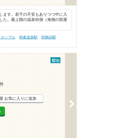
します。若干の不安もありつつ中に入
した。最上階の温泉街側（海側の部屋
 カップル
和倉温泉駅
田鶴浜駅
宿泊
3件
お気に入りに追加
>
る