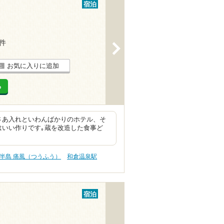
宿泊
5件
>
お気に入りに追加
る
さあ入れといわんばかりのホテル、そ
はいい作りです｡蔵を改造した食事ど
半島 痛風（つうふう）
和倉温泉駅
宿泊