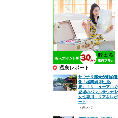
温泉レポート
サウナ＆露天が劇的進
化「極楽湯 羽生温
泉」！リニューアルで
登場のバレルサウナや
女性専用エリアをレポ
ート
（突レポ）