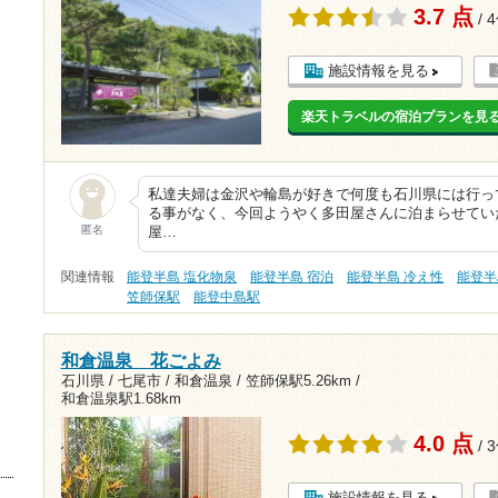
3.7 点
/ 
施設情報を見る
楽天トラベルの宿泊プランを見
私達夫婦は金沢や輪島が好きで何度も石川県には行っ
る事がなく、今回ようやく多田屋さんに泊まらせてい
匿名
屋…
関連情報
能登半島 塩化物泉
能登半島 宿泊
能登半島 冷え性
能登半
笠師保駅
能登中島駅
和倉温泉 花ごよみ
石川県 / 七尾市 / 和倉温泉 /
笠師保駅5.26km
/
和倉温泉駅1.68km
4.0 点
/ 
施設情報を見る