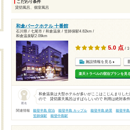
こだわり条件
貸切風呂、個室風呂
和倉パークホテル 十番館
石川県 / 七尾市 / 和倉温泉 /
笠師保駅4.82km
/
和倉温泉駅2.09km
5.0 点
/ 
施設情報を見る
楽天トラベルの宿泊プランを見
和倉温泉は大型ホテルが多いがここはこじんまりした
ので 貸切露天風呂はすばらしいので 利用は絶対条件
匿名
関連情報
能登半島 宿泊
能登半島 カップル
能登半島 絶景
能登半島
笠師保駅
能登中島駅