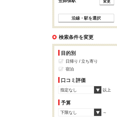
笠師保駅
変更
沿線・駅を選択
検索条件を変更
目的別
日帰り / 立ち寄り
宿泊
口コミ評価
指定なし
以上
予算
下限なし
～