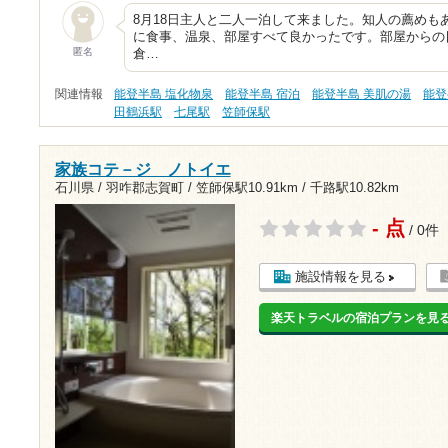
8月18日主人と二人一泊して来ました。知人の薦めも
に食事、温泉、部屋すべて良かったです。部屋からの
匿名
倉…
関連情報
能登半島 塩化物泉
能登半島 宿泊
能登半島 美肌の湯
能登
田鶴浜駅
七尾駅
笠師保駅
家族コテ－ジ ノトイエ
石川県 / 羽咋郡志賀町 /
笠師保駅10.91km
/
千路駅10.82km
- 点
/ 0件
施設情報を見る
楽天トラベルの宿泊プランを見