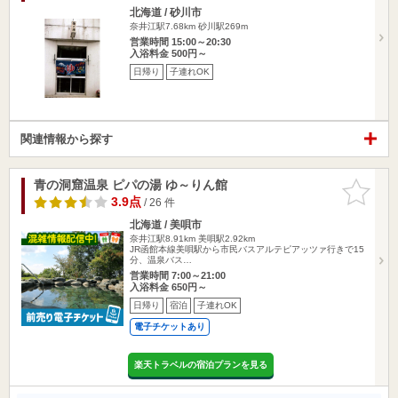
北海道 / 砂川市
奈井江駅7.68km
砂川駅269m
営業時間 15:00～20:30
入浴料金 500円～
日帰り
子連れOK
関連情報から探す
青の洞窟温泉 ピパの湯 ゆ～りん館
お気に入
りに追加
3.9点
/ 26 件
北海道 / 美唄市
奈井江駅8.91km
美唄駅2.92km
JR函館本線美唄駅から市民バスアルテピアッツァ行きで15
分、温泉バス…
営業時間 7:00～21:00
入浴料金 650円～
日帰り
宿泊
子連れOK
電子チケットあり
楽天トラベルの宿泊プランを見る