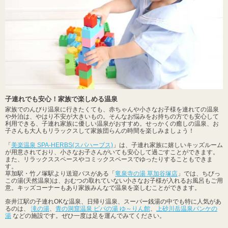
子連れでも安心！家族で楽しめる温泉
家族でのんびり温泉に行きたくても、赤ちゃんや小さなお子様を連れての温泉
や外泊は、やはり不安が大きいもの。そんなお悩みをお持ちの方でも安心して
利用できる、子連れ家族に優しい温泉がおすすめ。せっかくの癒しの温泉、お
子さんも大人もリラックスして家族団らんの時間を楽しみましょう！
「
美楽温泉 SPA-HERBS(スパハーブス)
」は、子連れ家族に嬉しいキッズルーム
が用意されており、小さなお子さんがいても安心して過ごすことができます。
また、リラックススペースやコミックスペースでゆったりすることもできま
す。
草加駅・竹ノ塚駅より送迎バスがある「
竜泉寺の湯 草加谷塚店
」では、ちびっ
この湯(天然温泉)は、おむつの取れていない小さなお子様が入れるお風呂もご用
意。キッズコーナーもあり家族みんなで温泉を楽しむことができます。
奈井江駅の子連れOKな温泉、日帰り温泉、スーパー銭湯の中でも特に人気があ
るのは、
滝の湯
、
青の洞窟温泉 ピパの湯 ゆ～りん館
、
上砂川岳温泉パンケの
湯
などの施設です。ぜひ一度は足を運んでみてください。