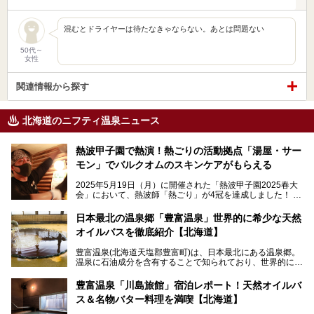
混むとドライヤーは待たなきゃならない。あとは問題ない
50代～
女性
関連情報から探す
北海道のニフティ温泉ニュース
熱波甲子園で熱演！熱ごりの活動拠点「湯屋・サー
モン」でバルクオムのスキンケアがもらえる
2025年5月19日（月）に開催された「熱波甲子園2025春大
会」において、熱波師「熱ごり」が4冠を達成しました！
このたび、バルクオム賞の受賞を記念して、熱ごりさんの活
動拠点である北海道の銭湯「湯屋・サーモン」にて、メンズ
日本最北の温泉郷「豊富温泉」世界的に希少な天然
スキンケアブランド バルクオムの「ONE DAY KIT」を数量
オイルバスを徹底紹介【北海道】
限定でプレゼントいたします。
老若男女問わず、多くの方にご体験いただける製品ですの
豊富温泉(北海道天塩郡豊富町)は、日本最北にある温泉郷。
で、ぜひお試しください。※6月13日配布開始、なくなり次
温泉に石油成分を含有することで知られており、世界的にも
第終了
大変希少な泉質です。また、油分が乾癬やアトピー性皮膚炎
に特効があると言われ、遠隔地ながらも全国から湯治・療養
───
豊富温泉「川島旅館」宿泊レポート！天然オイルバ
目的で多くの人々が訪れます。
提供元：株式会社バルクオム【PR】
ス＆名物バター料理を満喫【北海道】
この記事は株式会社バルクオム商品のPR記事です。
今回、四半世紀以上に渡り全国の温泉を巡り続ける筆者が現