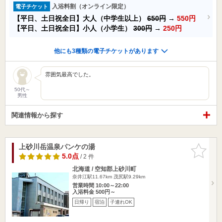
入浴料割（オンライン限定）
電子チケット
【平日、土日祝全日】大人（中学生以上）
650円
→
550円
【平日、土日祝全日】小人（小学生）
300円
→
250円
他にも3種類の電子チケットがあります
雰囲気最高でした。
50代～
男性
関連情報から探す
上砂川岳温泉パンケの湯
お気に入
りに追加
5.0点
/ 2 件
北海道 / 空知郡上砂川町
奈井江駅11.67km
茂尻駅9.29km
営業時間 10:00～22:00
入浴料金 500円～
日帰り
宿泊
子連れOK