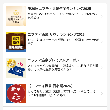
第20回ニフティ温泉年間ランキング2025
全国約2.2万件の中から頂点に選ばれた、2025年の人
気施設は…
ニフティ温泉 サウナランキング2026
おふろ好きユーザーの投票により、全国No.1サウナが
決定！
ニフティ温泉プレミアムクーポン
ノジマモバイル会員向け 通常よりもお得な「特別価
格」で人気の温泉を満喫できる！
【ニフティ温泉 百名湯2026】
行ってみたい施設に投票してプレゼントを当てよう！
（全10回開催 / 合計260名様）