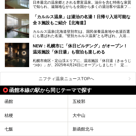
日本最北の温泉郷とされる豊富温泉。油分を含む特殊な泉質
地体験し、独自の視点で豊富温泉の“天然オイルバス”をレポ
で知られ、遠隔地ながらも全国から多くの湯治客や温泉ファ
ート。温泉地概要や日帰り入浴施設をはじめ、宿泊施設・ア
ンが訪れる地です。
クセスまで徹底紹介します！
「カルルス温泉」は湯治の名湯！日帰り入浴可能な
「川島旅館」は、豊富温泉の開湯当初から営業する老舗旅
全３施設もご紹介【北海道】
館。とりわけ温泉の良さと名物のバター料理に定評があり、
口コミの評判も非常に高い宿。今回は筆者自ら宿泊し、自慢
カルルス温泉(北海道登別市)は、国民保養温泉地や名湯百選
の温泉や料理をはじめ、パブリックスペース・客室など宿の
にも選ばれた名湯。“登別カルルス温泉”とも呼ばれ、入浴剤
全貌を徹底的にご紹介します！
としてその名を聞いたことがある方も多いでしょう。観光色
豊かな登別温泉とは対照的な存在で、今も湯治場的な要素が
NEW：札幌市に「休日ビルヂング」がオープン！
残る閑静な温泉地です。
温浴施設「休日湯」も宿泊も楽しめる
今回、四半世紀以上に渡り全国の温泉を巡り続ける筆者が現
札幌市南区・定山渓エリアに、温浴施設「休日湯（きゅうじ
地体験し、カルルス温泉をご紹介。温泉地の概要や泉質解説
つゆ）」が、2025年4月24日にオープンしました！ 定山
をはじめ、日帰り入浴可能な全３施設の紹介・周辺観光・ア
渓の新たなランドマーク「休日ビルヂング」として誕生した
クセスまで徹底紹介します！
この施設は、温泉・サウナの「休日湯」・ラウンジの「THE
LOUNGE DAYOF」・グルメ「休日洋麺店」・ホテル「エク
ニフティ温泉ニュースTOPへ
スクラメーションホテル」で構成された、まさに大人の癒し
空間。
函館本線の駅から同じテーマで探す
今回は、そんな「休日ビルヂング」の魅力を5つのポイント
からご紹介します。
函館
五稜郭
桔梗
大中山
七飯
新函館北斗