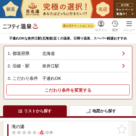
購入済チケットはこちら
ログイン
履歴
メニュー
子連れOKな奈井江駅(北海道)近くの温泉、日帰り温泉、スーパー銭湯おすすめ
1. 都道府県
北海道
2. 沿線・駅
奈井江駅
3. こだわり条件
子連れOK
こだわり条件を変更する
リストから探す
地図から探す
滝の湯
お気に入
りに追加
-点
/ 0 件