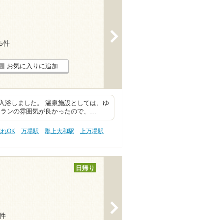
>
35件
お気に入りに追加
入浴しました。 温泉施設としては、ゆ
トランの雰囲気が良かったので、…
連れOK
万場駅
郡上大和駅
上万場駅
日帰り
>
3件