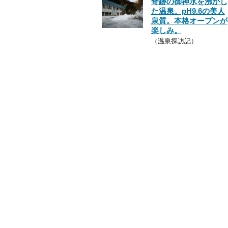
奇跡の御神水を沸かし
た温泉。pH9.6の美人
泉質。本格オープンが
楽しみ。
（温泉探訪記）