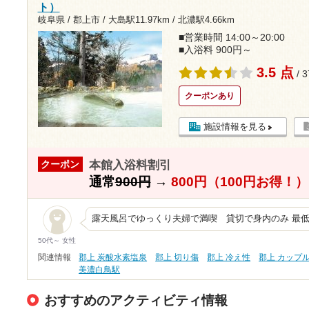
ト）
岐阜県 / 郡上市 /
大島駅11.97km
/
北濃駅4.66km
■営業時間 14:00～20:00
■入浴料 900円～
3.5 点
/ 
クーポンあり
施設情報を見る
本館入浴料割引
クーポン
通常
900円
→
800円（100円お得！）
露天風呂でゆっくり夫婦で満喫 貸切で身内のみ 最
50代～ 女性
関連情報
郡上 炭酸水素塩泉
郡上 切り傷
郡上 冷え性
郡上 カップ
美濃白鳥駅
おすすめのアクティビティ情報