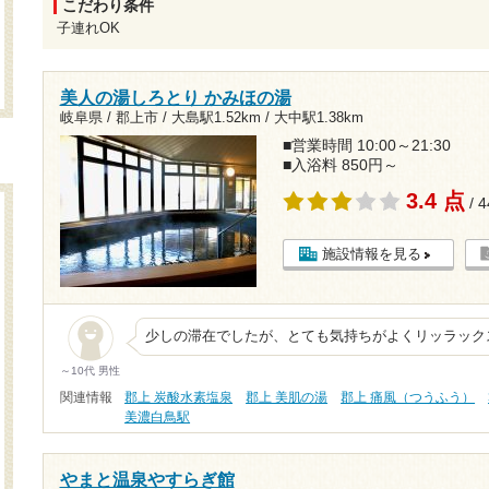
こだわり条件
子連れOK
美人の湯しろとり かみほの湯
岐阜県 / 郡上市 /
大島駅1.52km
/
大中駅1.38km
■営業時間 10:00～21:30
■入浴料 850円～
3.4 点
/ 
施設情報を見る
少しの滞在でしたが、とても気持ちがよくリッラック
～10代 男性
関連情報
郡上 炭酸水素塩泉
郡上 美肌の湯
郡上 痛風（つうふう）
美濃白鳥駅
やまと温泉やすらぎ館