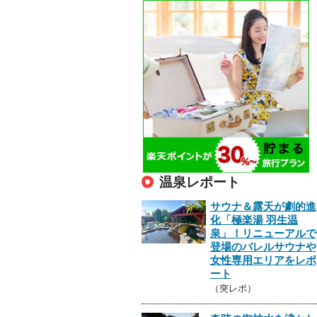
温泉レポート
サウナ＆露天が劇的進
化「極楽湯 羽生温
泉」！リニューアルで
登場のバレルサウナや
女性専用エリアをレポ
ート
（突レポ）