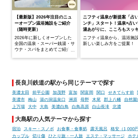
【最新版】2026年注目のニュ
ニフティ温泉が新提案「占
ーオープン温浴施設をご紹介
ンチ」スタート！温泉×占い
（随時更新）
湯あがりに、こころもスッ
2026年に新しくオープンした
ニフティ温泉から、温浴施
全国の温泉・スーパー銭湯・サ
新しい楽しみ方をご提案！
ウナ・スパをまとめてご紹介！
※随時更新しています
温泉で体を癒したあとに、
でこころもスッキリ──そん
天然温泉や露天風呂、注目のサ
新体験が楽しめる「占いベ
ウナなど、こだわりの魅力がつ
チ」を展開中♨
まったスポットが続々登場して
長良川鉄道の駅から同じテーマで探す
います。
手相やタロットなど気軽に
現地取材記事もあわせて紹介し
める占いで、“ととのう”お
美濃太田
前平公園
加茂野
富加
関富岡
関口
せきてらす前
ていますので、気になる施設は
時間を、もっと特別に。
美濃市
梅山
湯の洞温泉口
洲原
母野
木尾
郡上八幡
自然園
ぜひチェックして次のおでかけ
上万場
大中
大島
美濃白鳥
白鳥高原
白山長滝
北濃
先の参考にしてみてください
ね。
大島駅の人気テーマから探す
宿泊
スキー・スノボ
お食事・食事処
露天風呂
格安（1,000
カップル
切り傷
ひとり旅・一人旅
エステ・マッサージ
ホテ