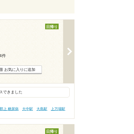
日帰り
>
44件
お気に入りに追加
スできました
郡上 糖尿病
大中駅
大島駅
上万場駅
日帰り