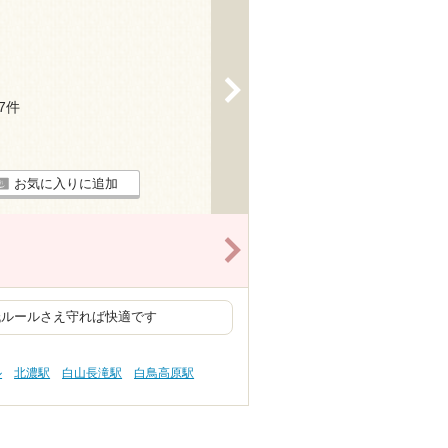
>
37件
お気に入りに追加
>
低ルールさえ守れば快適です
ル
北濃駅
白山長滝駅
白鳥高原駅