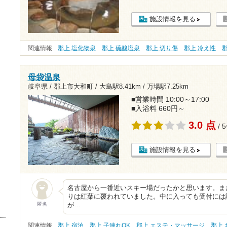
施設情報を見る
関連情報
郡上 塩化物泉
郡上 硫酸塩泉
郡上 切り傷
郡上 冷え性
母袋温泉
岐阜県 / 郡上市大和町 /
大島駅8.41km
/
万場駅7.25km
■営業時間 10:00～17:00
■入浴料 660円～
3.0 点
/ 
施設情報を見る
名古屋から一番近いスキー場だったかと思います。ま
りは紅葉に覆われていました。中に入っても受付には
匿名
が…
関連情報
郡上 宿泊
郡上 子連れOK
郡上 エステ・マッサージ
郡上