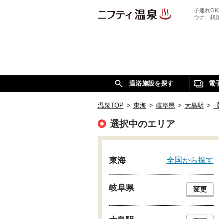
子連れO
ウナ、銭
温浴施設を探す
電
温泉TOP
>
東海
>
岐阜県
>
大島駅
>
選択中のエリア
全国から探す
東海
岐阜県
変更