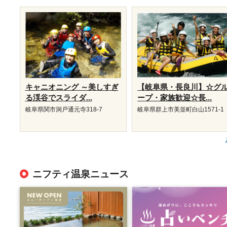
キャニオニング ～美しすぎ
【岐阜県・長良川】☆グ
る渓谷でスライダ...
ープ・家族歓迎☆長...
岐阜県関市洞戸通元寺318-7
岐阜県群上市美並町白山1571-1
ニフティ温泉ニュース