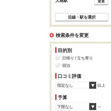
大島駅
変更
沿線・駅を選択
検索条件を変更
目的別
日帰り / 立ち寄り
宿泊
口コミ評価
指定なし
以上
予算
下限なし
～