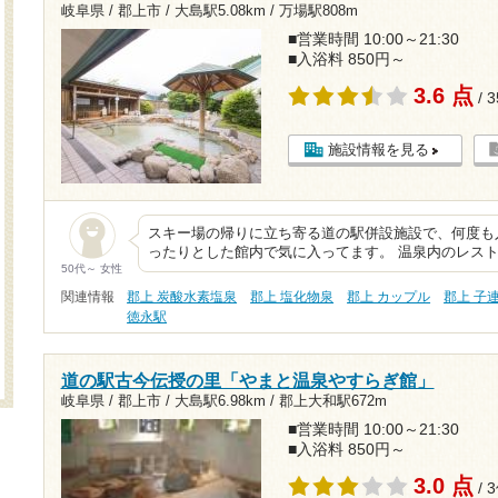
岐阜県 / 郡上市 /
大島駅5.08km
/
万場駅808m
■営業時間 10:00～21:30
■入浴料 850円～
3.6 点
/ 
施設情報を見る
スキー場の帰りに立ち寄る道の駅併設施設で、何度も
ったりとした館内で気に入ってます。 温泉内のレス
50代～ 女性
関連情報
郡上 炭酸水素塩泉
郡上 塩化物泉
郡上 カップル
郡上 子
徳永駅
道の駅古今伝授の里「やまと温泉やすらぎ館」
岐阜県 / 郡上市 /
大島駅6.98km
/
郡上大和駅672m
■営業時間 10:00～21:30
■入浴料 850円～
3.0 点
/ 