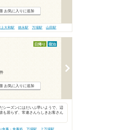
お気に入りに追加
郡上大和駅
徳永駅
万場駅
山田駅
日帰り
宿泊
>
5件
お気に入りに追加
だシーズンにはだいぶ早いようで、辺
誰も居らず、常連さんらしきお客さん
 お食事・食事処
万場駅
上万場駅