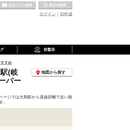
お気に入りの温泉
最近の履歴
ログイン
ID作成
グ
岩盤浴
おすすめ
駅(岐
地図から探す
ーパー
ページでは大島駅から直線距離で近い順
す。