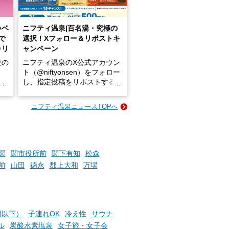
いベ
ニフティ温泉|百名湯・究極の
で
選択！Xフォロー＆リポストキ
キリ
ャンペーン
設の
ニフティ温泉のX公式アカウン
ト（@niftyonsen）をフォロー
し、指定投稿をリポストする
占い
と、抽選で各回26（ふろ）名
な
様（合計260名様）に選べるe-
ニフティ温泉ニュースTOPへ
ン
GIFT500円分をプレゼントい
たします。
楽し
ふろ
関
関市役所前
関下有知
松森
前
山田
徳永
郡上大和
万場
円以下）
子連れOK
冷え性
サウナ
ル
炭酸水素塩泉
女子旅・女子会