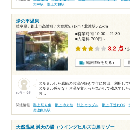
大中駅
郡上大和駅
湯の平温泉
岐阜県 / 郡上市高鷲町 /
大島駅9.71km
/
北濃駅5.25km
■営業時間 10:00～21:30
■入浴料 700円～
3.2 点
/ 
施設情報を見る
ヌルヌルした感触のお湯が好きで年に数回、利用して
ヌルヌル感がなくお湯が変わった気がして残念でした
50代～ 女性
お…
関連情報
郡上 切り傷
郡上 冷え性
郡上 カップル
郡上 子連れOK
美濃白鳥駅
天然温泉 満天の湯（ウイングヒルズ白鳥リゾー