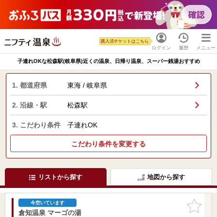
購入済チケットはこちら
ログイン
履歴
メニュー
子連れOKな松森駅(岐阜県)近くの温泉、日帰り温泉、スーパー銭湯おすすめ
1. 都道府県
東海 / 岐阜県
2. 沿線・駅
松森駅
3. こだわり条件
子連れOK
こだわり条件を変更する
リストから探す
地図から探す
お気に入
今空いています
りに追加
倉知温泉 マーゴの湯