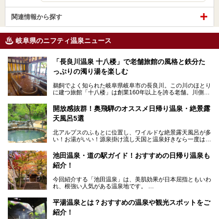
関連情報から探す
岐阜県のニフティ温泉ニュース
「長良川温泉 十八楼」で老舗旅館の風格と鉄分た
っぷりの濁り湯を楽しむ
鵜飼でよく知られた岐阜県岐阜市の長良川。この川のほとり
に建つ旅館「十八楼」は創業160年以上を誇る老舗。川側の
客室からは長良川を一望、温泉はインパクトのある赤褐色の
濁り湯で、地産地消にこだわった食事も定評があります。
開放感抜群！奥飛騨のオススメ日帰り温泉・絶景露
天風呂5選
そして大浴場は日帰り入浴もできるんですよ。泊まりでも日
帰りでも楽しめる「十八楼」を、周辺の川原町の町並みや、
北アルプスのふもとに位置し、ワイルドな絶景露天風呂が多
岐阜の手仕事に触れる旅とともに楽しんでみてはいかがでし
い！お湯がいい！源泉掛け流し天国と温泉好きなら一度は行
ょう！
きたいと思う岐阜県の奥飛騨温泉郷。
───
池田温泉・道の駅ガイド！おすすめの日帰り温泉も
「平湯温泉」「福地温泉」「新平湯温泉」「栃尾温泉」「新
提供元：岐阜県【PR】
紹介！
穂高温泉」と5つの温泉地を総称して奥飛騨温泉郷と呼びま
この記事は岐阜県のPR記事です。
すが、この中でも気軽に日帰りで楽しめる開放感抜群の露天
今回紹介する「池田温泉」は、美肌効果が日本屈指ともいわ
風呂を5ヶ所ご紹介したいと思います。いずれも素晴らしい
れ、根強い人気がある温泉地です。
温泉ですよ！
岐阜県にあり、名古屋からは日帰りで、東京や大阪からなら
温泉旅として利用することができます。
平湯温泉とは？おすすめの温泉や観光スポットをご
紹介！
池田温泉には道の駅があるなど、温泉、観光、買い物と、さ