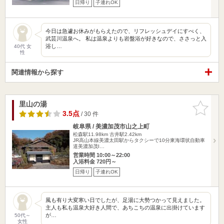
日帰り
子連れOK
今日は急遽お休みがもらえたので、リフレッシュデイにすべく、
武芸川温泉へ。 私は温泉よりも岩盤浴が好きなので、ささっと入
浴し…
40代 女
性
関連情報から探す
里山の湯
お気に入
りに追加
3.5点
/ 30 件
岐阜県 / 美濃加茂市山之上町
松森駅11.98km
古井駅2.42km
JR高山本線美濃太田駅からタクシーで10分東海環状自動車
道美濃加茂I…
営業時間 10:00～22:00
入浴料金 720円～
日帰り
子連れOK
風も有り大変寒い日でしたが、足湯に大勢つかって見えました。
主人も私も温泉大好き人間で、あちこちの温泉に出掛けています
が…
50代～
女性