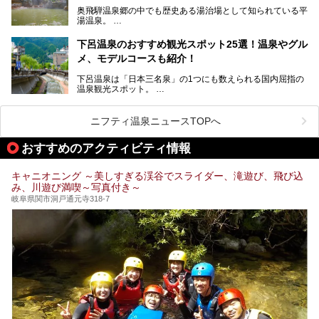
まざまな楽しみ方が可能です。
奥飛騨温泉郷の中でも歴史ある湯治場として知られている平
そんな池田温泉の魅力を詳しく紹介していきます！
湯温泉。
岐阜県と長野県を結ぶ安房トンネルの開通以来、東京方面か
らの利用客も増え、ますます賑わいを見せています。そこで
下呂温泉のおすすめ観光スポット25選！温泉やグル
今回は、平湯温泉の観光スポットとおすすめの温泉施設を紹
メ、モデルコースも紹介！
介します。気になる温泉をぜひチェックしてみてください。
下呂温泉は「日本三名泉」の1つにも数えられる国内屈指の
温泉観光スポット。
訪れる際には美肌で知られるお湯とあわせて、当地ならでは
のグルメを楽しんだり、周辺にある名所にも足を伸ばしたり
したいもの。
ニフティ温泉ニュースTOPへ
本記事では、下呂温泉エリアにあるおすすめの観光スポット
おすすめのアクティビティ情報
をご紹介するとともに散策する際のモデルコースもご提案。
下呂温泉観光をたっぷりとガイドします！
キャニオニング ～美しすぎる渓谷でスライダー、滝遊び、飛び込
み、川遊び満喫～写真付き～
岐阜県関市洞戸通元寺318-7