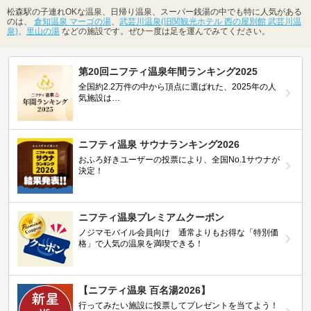
松森駅の子連れOKな温泉、日帰り温泉、スーパー銭湯の中でも特に人気がある
のは、
倉知温泉 マーゴの湯
、
武芸川温泉(旧関観光ホテル 西の屋別館 武芸川温
泉)
、
里山の湯
などの施設です。ぜひ一度は足を運んでみてください。
第20回ニフティ温泉年間ランキング2025
全国約2.2万件の中から頂点に選ばれた、2025年の人
気施設は…
ニフティ温泉 サウナランキング2026
おふろ好きユーザーの投票により、全国No.1サウナが
決定！
ニフティ温泉プレミアムクーポン
ノジマモバイル会員向け 通常よりもお得な「特別価
格」で人気の温泉を満喫できる！
【ニフティ温泉 百名湯2026】
行ってみたい施設に投票してプレゼントを当てよう！