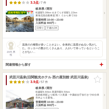
3.3点
/ 7 件
岐阜県 / 関市
松森駅5.39km
せきてらす前駅1.22km
東海北陸自動車道 関Ｉ.Ｃから車で3分
営業時間 10:00～23:00
入浴料金 800円～
日帰り
子連れOK
温泉のの種類が多いことがよい。全体的に温度がぬるい気がし
た。ロッカーの数がたくさんあり、人がいて待っているというこ
とがない…
20代 男
性
関連情報から探す
武芸川温泉(旧関観光ホテル 西の屋別館 武芸川温泉)
お気に入
りに追加
3.9点
/ 57 件
岐阜県 / 関市
松森駅6.60km
美濃市駅6.50km
名鉄岐阜駅より岐阜バス美濃・中濃総合庁舎行きで60分阜
市内より主要地…
営業時間 10:00～23:00
入浴料金 800円～