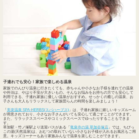
子連れでも安心！家族で楽しめる温泉
家族でのんびり温泉に行きたくても、赤ちゃんや小さなお子様を連れての温泉
や外泊は、やはり不安が大きいもの。そんなお悩みをお持ちの方でも安心して
利用できる、子連れ家族に優しい温泉がおすすめ。せっかくの癒しの温泉、お
子さんも大人もリラックスして家族団らんの時間を楽しみましょう！
「
美楽温泉 SPA-HERBS(スパハーブス)
」は、子連れ家族に嬉しいキッズルーム
が用意されており、小さなお子さんがいても安心して過ごすことができます。
また、リラックススペースやコミックスペースでゆったりすることもできま
す。
草加駅・竹ノ塚駅より送迎バスがある「
竜泉寺の湯 草加谷塚店
」では、ちびっ
この湯(天然温泉)は、おむつの取れていない小さなお子様が入れるお風呂もご用
意。キッズコーナーもあり家族みんなで温泉を楽しむことができます。