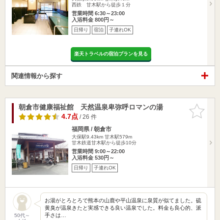
西鉄 甘木駅から徒歩１分
営業時間 6:30～23:00
入浴料金 800円～
日帰り
宿泊
子連れOK
楽天トラベルの宿泊プランを見る
関連情報から探す
朝倉市健康福祉館 天然温泉卑弥呼ロマンの湯
お気に入
りに追加
4.7点
/ 26 件
福岡県 / 朝倉市
大保駅9.43km
甘木駅579m
甘木鉄道甘木駅から徒歩10分
営業時間 9:00～22:00
入浴料金 530円～
日帰り
子連れOK
お湯がとろとろで熊本の山鹿や平山温泉に泉質が似てました。硫
黄臭が温泉きたと実感できる良い温泉でした。料金も良心的、派
手さは…
50代～