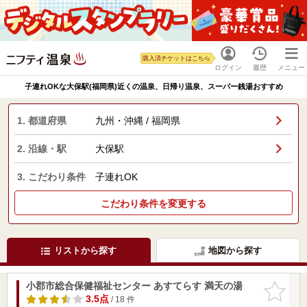
購入済チケットはこちら
ログイン
履歴
メニュー
子連れOKな大保駅(福岡県)近くの温泉、日帰り温泉、スーパー銭湯おすすめ
1. 都道府県
九州・沖縄 / 福岡県
2. 沿線・駅
大保駅
3. こだわり条件
子連れOK
こだわり条件を変更する
リストから探す
地図から探す
小郡市総合保健福祉センター あすてらす 満天の湯
お気に入
りに追加
3.5点
/ 18 件