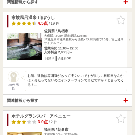
関連情報から探す
家族風呂温泉 山ぼうし
お気に入
りに追加
4.5点
/ 19 件
佐賀県 / 鳥栖市
大保駅7.50km
新鳥栖駅3.05km
JR鹿児島本線鳥栖駅から西鉄バス河内線で20分、富士通リ
サイクルセン…
営業時間 11:00～22:00
入浴料金 2,000円～
日帰り
子連れOK
お湯、建物は雰囲気があって凄くいいですが忙しい日曜日なんか
は50分たってないのにインターフォンでまだですか？と言ってく
る！…
30代 男
性
関連情報から探す
ホテルグランスパ アベニュー
お気に入
りに追加
3.0点
/ 2 件
福岡県 / 朝倉市
大保駅9.00km
甘木駅46m