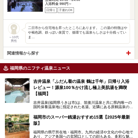
入浴料金 990円～
日帰り
子連れOK
二日市から住宅地を昇ったところにあります。 この湯の特徴はや
や褐色調、鉄っぽい泉質で、循環でも温泉らしさは十分残ってい
ま…
～10代
男性
関連情報から探す
福岡県のニフティ温泉ニュース
吉井温泉「ふだん着の温泉 鶴は千年」日帰り入浴
レビュー！源泉100％かけ流し極上美肌湯を満喫
【福岡】
吉井温泉(福岡県うきは市)は、筑後川温泉と共に県内唯一の
国民保養温泉地に指定された名湯。近隣にある原鶴温泉の観
光地風情と異なり、長閑な田園地帯に佇む小さな温泉地で
す。
福岡市のスーパー銭湯おすすめ15選【2025年最新
版】
「ふだん着の温泉 鶴は千年」は、吉井温泉にある日帰り入
浴施設。源泉100％かけ流しの極上美肌湯を楽しめ、近隣の
福岡県の県庁所在地・福岡市。九州の経済や文化の中心地で
住民や温泉ファンに愛され続けています。今回は筆者自ら日
あり、アジア各国への玄関口としての顔もある、多彩な魅力
帰り入浴し、自慢の温泉を中心に詳細レビューします！