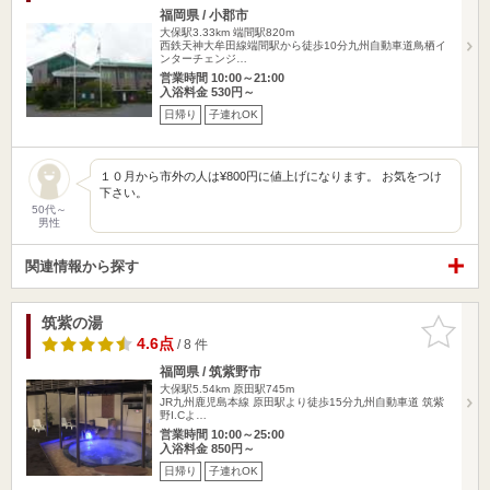
福岡県 / 小郡市
大保駅3.33km
端間駅820m
西鉄天神大牟田線端間駅から徒歩10分九州自動車道鳥栖イ
ンターチェンジ…
営業時間 10:00～21:00
入浴料金 530円～
日帰り
子連れOK
１０月から市外の人は¥800円に値上げになります。 お気をつけ
下さい。
50代～
男性
関連情報から探す
筑紫の湯
お気に入
りに追加
4.6点
/ 8 件
福岡県 / 筑紫野市
大保駅5.54km
原田駅745m
JR九州鹿児島本線 原田駅より徒歩15分九州自動車道 筑紫
野I.Cよ…
営業時間 10:00～25:00
入浴料金 850円～
日帰り
子連れOK