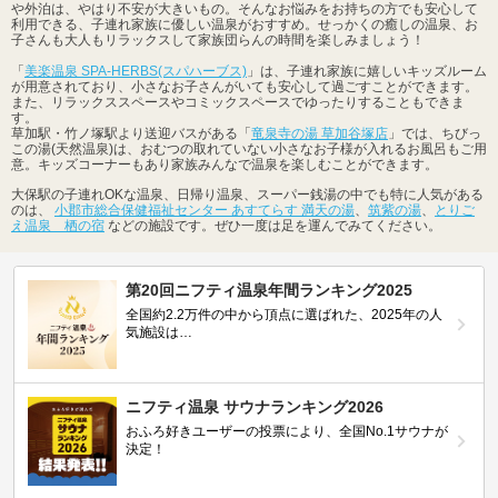
や外泊は、やはり不安が大きいもの。そんなお悩みをお持ちの方でも安心して
利用できる、子連れ家族に優しい温泉がおすすめ。せっかくの癒しの温泉、お
子さんも大人もリラックスして家族団らんの時間を楽しみましょう！
「
美楽温泉 SPA-HERBS(スパハーブス)
」は、子連れ家族に嬉しいキッズルーム
が用意されており、小さなお子さんがいても安心して過ごすことができます。
また、リラックススペースやコミックスペースでゆったりすることもできま
す。
草加駅・竹ノ塚駅より送迎バスがある「
竜泉寺の湯 草加谷塚店
」では、ちびっ
この湯(天然温泉)は、おむつの取れていない小さなお子様が入れるお風呂もご用
意。キッズコーナーもあり家族みんなで温泉を楽しむことができます。
大保駅の子連れOKな温泉、日帰り温泉、スーパー銭湯の中でも特に人気がある
のは、
小郡市総合保健福祉センター あすてらす 満天の湯
、
筑紫の湯
、
とりご
え温泉 栖の宿
などの施設です。ぜひ一度は足を運んでみてください。
第20回ニフティ温泉年間ランキング2025
全国約2.2万件の中から頂点に選ばれた、2025年の人
気施設は…
ニフティ温泉 サウナランキング2026
おふろ好きユーザーの投票により、全国No.1サウナが
決定！