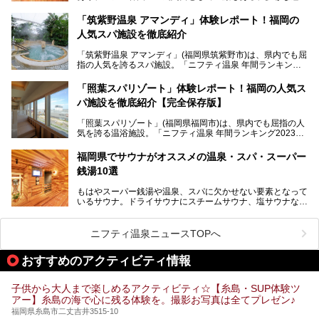
をもつ大都市です。
「筑紫野温泉 アマンディ」体験レポート！福岡の
そんな福岡市は、スーパー銭湯も多種多彩。玄界灘を眺めら
人気スパ施設を徹底紹介
れるリゾート気分満点のスーパー銭湯から、繁華街近くのレ
トロな銭湯、泉質自慢の天然温泉まで、福岡市で行ってみた
「筑紫野温泉 アマンディ」(福岡県筑紫野市)は、県内でも屈
いスーパー銭湯を一挙ご紹介します。
指の人気を誇るスパ施設。「ニフティ温泉 年間ランキング2
022」では、福岡県岩盤浴部門第１位を獲得。いつも多くの
入浴客で賑わっています。
「照葉スパリゾート」体験レポート！福岡の人気ス
パ施設を徹底紹介【完全保存版】
そこで今回は、ニフティ温泉ライターである筆者が現地訪
問。週替わりで男女入替制の温泉・サウナや岩盤浴・VIPル
「照葉スパリゾート」(福岡県福岡市)は、県内でも屈指の人
ーム・併設するレストランを体験し、それらの全貌を徹底紹
気を誇る温浴施設。「ニフティ温泉 年間ランキング2023」
介します！
では福岡県総合第３位を獲得し、平日・土日を問わず多くの
常連客で賑わっています。
福岡県でサウナがオススメの温泉・スパ・スーパー
銭湯10選
そこで今回は、ニフティ温泉ライターである筆者が現地体
験。超人気の岩盤房(岩盤浴)をはじめ、スパ＆サウナ・アミ
もはやスーパー銭湯や温泉、スパに欠かせない要素となって
ューズメント・宿泊施設・グルメ・その他施設まで、多彩な
いるサウナ。ドライサウナにスチームサウナ、塩サウナな
る全貌と魅力を徹底紹介します！
ど、いくつか異なるタイプが楽しめたり、水風呂や外気浴ス
ペース、ロウリュウなど、心ゆくまで楽しむためのサービス
が充実した施設も多くみられます。
ニフティ温泉ニュースTOPへ
今回はそんなサウナにこだわった、福岡県内のオススメ温
泉・銭湯・スパを10件紹介したいと思います！
おすすめのアクティビティ情報
子供から大人まで楽しめるアクティビティ☆【糸島・SUP体験ツ
アー】糸島の海で心に残る体験を。撮影お写真は全てプレゼン♪
福岡県糸島市二丈吉井3515-10