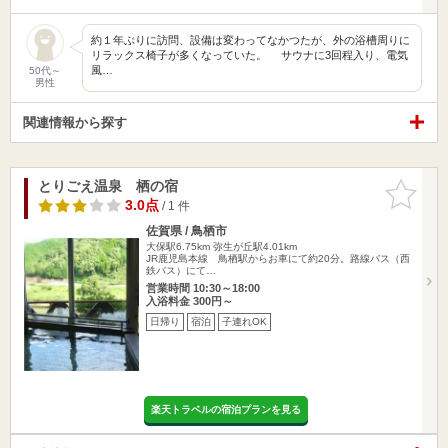
約１年ぶりに訪問、設備は変わってなかつたが、外の浴槽周りに
リラックス椅子が多くなっていた。 サウナに3回程入り、電気
風…
50代～
男性
関連情報から探す
とりごえ温泉 栖の宿
お気に入
りに追加
3.0点
/ 1 件
佐賀県 / 鳥栖市
大保駅6.75km
弥生が丘駅4.01km
JR鹿児島本線 鳥栖駅からお車にて約20分。路線バス（西
鉄バス）にて…
営業時間 10:30～18:00
入浴料金 300円～
日帰り
宿泊
子連れOK
楽天トラベルの宿泊プランを見る