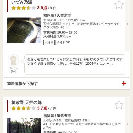
いづみ乃湯
お気に入
りに追加
3.9点
/ 8 件
福岡県 / 久留米市
大保駅10.06km
五郎丸駅950m
西鉄久留米駅･タクシーで約10分久留米インターからゆめ
タウン方面へ約…
営業時間 10:00～27:00
入浴料金 1,800円～
日帰り
子連れOK
夜遅く迄営業しているかけ流しの貸切湯処 ゆめタウン久留米のす
ぐ近くで筑後川沿いに佇む、平成17年（2005年）にオー…
50代～
男性
関連情報から探す
筑紫野 天拝の郷
お気に入
りに追加
3.7点
/ 7 件
福岡県 / 筑紫野市
大保駅10.29km
都府楼南駅1.85km
JR二日市駅より車で約8分九州自動車道 筑紫野ICより車で
約7分
営業時間 10:30～24:00