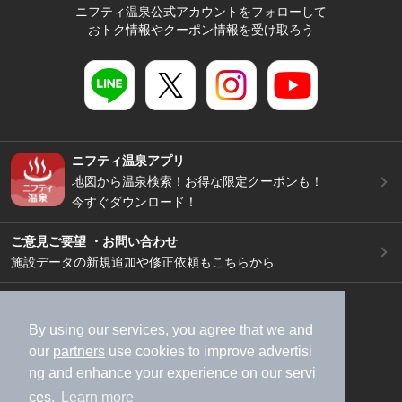
ニフティ温泉公式アカウントをフォローして
おトク情報やクーポン情報を受け取ろう
ニフティ温泉アプリ
地図から温泉検索！お得な限定クーポンも！
今すぐダウンロード！
ご意見ご要望 ・お問い合わせ
施設データの新規追加や修正依頼もこちらから
スマートフォン
/
PC
加盟店募集（資料請求）
広告出稿のご案内
By using our services, you agree that we and
our
partners
use cookies to improve advertisi
利用規約
ライフスタイルMEMBERS+規約
ng and enhance your experience on our servi
特定商取引法に基づく表記
ヘルプ
採用情報
ces.
Learn more