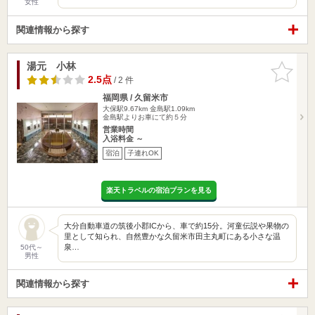
女性
関連情報から探す
湯元 小林
お気に入
りに追加
2.5点
/ 2 件
福岡県 / 久留米市
大保駅9.67km
金島駅1.09km
金島駅よりお車にて約５分
営業時間
入浴料金 ～
宿泊
子連れOK
楽天トラベルの宿泊プランを見る
大分自動車道の筑後小郡ICから、車で約15分。河童伝説や果物の
里として知られ、自然豊かな久留米市田主丸町にある小さな温
泉…
50代～
男性
関連情報から探す