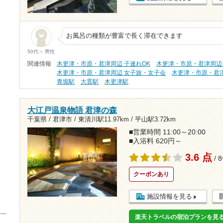
お風呂の種類が豊富で長く滞在できます
50代～ 男性
関連情報
木更津・市原・君津周辺 子連れOK
木更津・市原・君津周辺
木更津・市原・君津周辺 女子旅・女子会
木更津・市原・君
青堀駅
大貫駅
木更津駅
大江戸温泉物語 君津の森
千葉県 / 君津市 /
東清川駅11.97km
/
平山駅3.72km
■営業時間 11:00～20:00
■入浴料 620円～
3.6 点
/ 
クーポンあり
施設情報を見る
楽天トラベルの宿泊プランを見