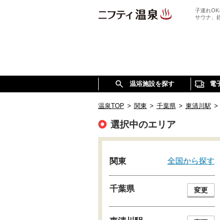
子連れO
サウナ、
温浴施設を探す
電
温泉TOP
>
関東
>
千葉県
>
東清川駅
>
選択中のエリア
全国から探す
関東
千葉県
変更