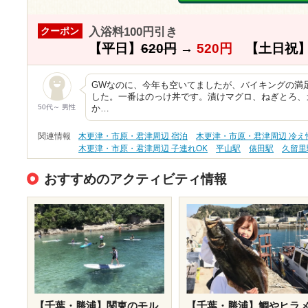
入浴料100円引き
クーポン
【平日】
620円
→
520円
【土日祝
GWなのに、今年も空いてましたが、バイキングの満
した。一番はのっけ丼です。漬けマグロ、ねぎとろ、
50代～ 男性
か…
関連情報
木更津・市原・君津周辺 宿泊
木更津・市原・君津周辺 冷え
木更津・市原・君津周辺 子連れOK
平山駅
俵田駅
久留里
おすすめのアクティビティ情報
【千葉・勝浦】関東のモル
【千葉・勝浦】鯛やヒラ