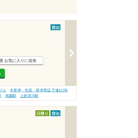
宿泊
>
お気に入りに追加
る
プル
木更津・市原・君津周辺 子連れOK
駅
祇園駅
上総清川駅
日帰り
宿泊