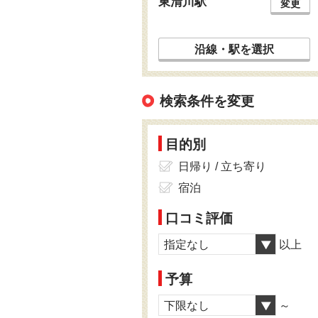
東清川駅
変更
沿線・駅を選択
検索条件を変更
目的別
日帰り / 立ち寄り
宿泊
口コミ評価
指定なし
以上
予算
下限なし
～