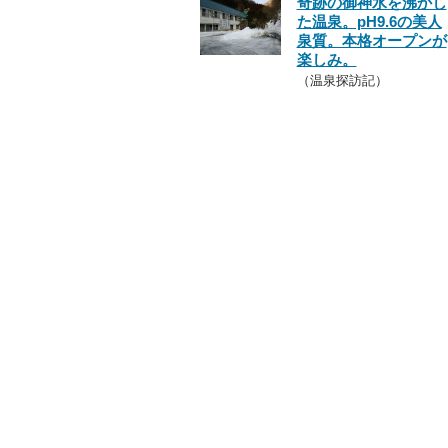
奇跡の御神水を沸かし
た温泉。pH9.6の美人
泉質。本格オープンが
楽しみ。
（温泉探訪記）