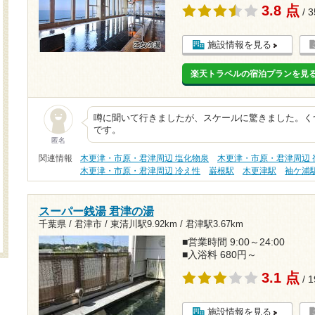
3.8 点
/ 
施設情報を見る
楽天トラベルの宿泊プランを見
噂に聞いて行きましたが、スケールに驚きました。く
です。
匿名
関連情報
木更津・市原・君津周辺 塩化物泉
木更津・市原・君津周辺 
木更津・市原・君津周辺 冷え性
巌根駅
木更津駅
袖ケ浦
スーパー銭湯 君津の湯
千葉県 / 君津市 /
東清川駅9.92km
/
君津駅3.67km
■営業時間 9:00～24:00
■入浴料 680円～
3.1 点
/ 
施設情報を見る