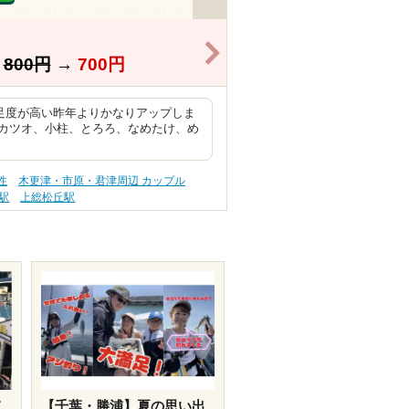
>
】
800円
→
700円
足度が高い昨年よりかなりアップしま
カツオ、小柱、とろろ、なめたけ、め
性
木更津・市原・君津周辺 カップル
駅
上総松丘駅
メ
【千葉・勝浦】夏の思い出