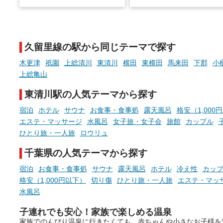
※随時更新しています
温泉で体を癒したあとに、
でこころもスッキリ──そん
天然温泉や露天風呂、注目のサ
新体験が楽しめる「占いベ
ウナなど、こだわりの魅力がつ
チ」を展開中♨
まったスポットが続々登場して
久留里線の駅から同じテーマで探す
います。
手相やタロットなど気軽に
現地取材記事もあわせて紹介し
める占いで、“ととのう”お
木更津
祇園
上総清川
東清川
横田
東横田
馬来田
下郡
小
ていますので、気になる施設は
時間を、もっと特別に。
上総亀山
ぜひチェックして次のおでかけ
先の参考にしてみてください
東清川駅の人気テーマから探す
ね。
宿泊
ホテル
サウナ
お食事・食事処
露天風呂
格安（1,000
エステ・マッサージ
水風呂
女子旅・女子会
旅館
カップル
ひとり旅・一人旅
ロウリュ
千葉県の人気テーマから探す
宿泊
お食事・食事処
サウナ
露天風呂
ホテル
冷え性
カッ
格安（1,000円以下）
切り傷
ひとり旅・一人旅
エステ・マッ
水風呂
子連れでも安心！家族で楽しめる温泉
家族でのんびり温泉に行きたくても、赤ちゃんや小さなお子様を