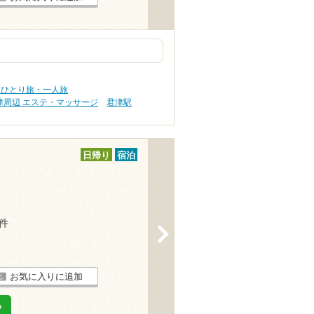
 ひとり旅・一人旅
津周辺 エステ・マッサージ
君津駅
日帰り
宿泊
8件
>
お気に入りに追加
る