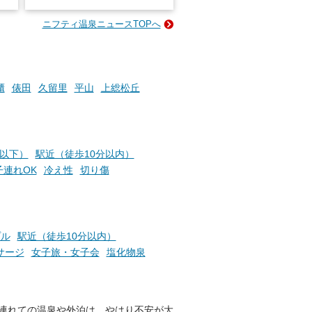
占い
と、抽選で各回26（ふろ）名
な
様（合計260名様）に選べるe-
ニフティ温泉ニュースTOPへ
ン
GIFT500円分をプレゼントい
たします。
楽し
ふろ
櫃
俵田
久留里
平山
上総松丘
円以下）
駅近（徒歩10分以内）
子連れOK
冷え性
切り傷
プル
駅近（徒歩10分以内）
サージ
女子旅・女子会
塩化物泉
連れての温泉や外泊は、やはり不安が大