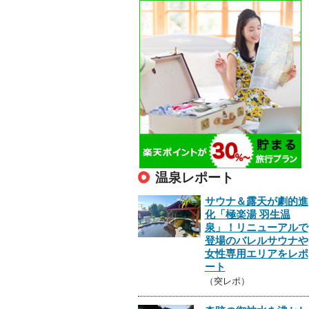
温泉レポート
サウナ＆露天が劇的進
化「極楽湯 羽生温
泉」！リニューアルで
登場のバレルサウナや
女性専用エリアをレポ
ート
（突レポ）