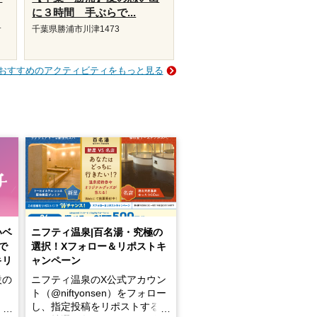
に３時間 手ぶらで...
サ
千葉県勝浦市川津1473
おすすめのアクティビティをもっと見る
いベ
ニフティ温泉|百名湯・究極の
で
選択！Xフォロー＆リポストキ
キリ
ャンペーン
設の
ニフティ温泉のX公式アカウン
ト（@niftyonsen）をフォロー
し、指定投稿をリポストする