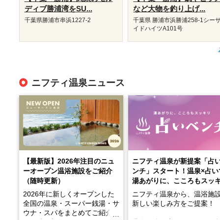
ディブ勝浦湾をSU...
など大物を釣り上げ...
千葉県勝浦市串浜1227-2
千葉県 勝浦市浜勝浦258-1シー
イドハイツA101号
ニフティ温泉ニュース
【最新版】2026年注目のニュ
ニフティ温泉が新提案「占
ーオープン温浴施設をご紹介
ンチ」スタート！温泉×占い
（随時更新）
湯あがりに、こころもスッ
2026年に新しくオープンした
ニフティ温泉から、温浴施
全国の温泉・スーパー銭湯・サ
新しい楽しみ方をご提案！
ウナ・スパをまとめてご紹介！