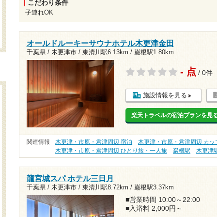
こだわり条件
子連れOK
オールドルーキーサウナホテル木更津金田
千葉県 / 木更津市 /
東清川駅6.13km
/
巌根駅1.80km
- 点
/ 0件
施設情報を見る
楽天トラベルの宿泊プランを見
関連情報
木更津・市原・君津周辺 宿泊
木更津・市原・君津周辺 カッ
木更津・市原・君津周辺 ひとり旅・一人旅
巌根駅
木更津
龍宮城スパ ホテル三日月
千葉県 / 木更津市 /
東清川駅8.72km
/
巌根駅3.37km
■営業時間 10:00～22:00
■入浴料 2,000円～