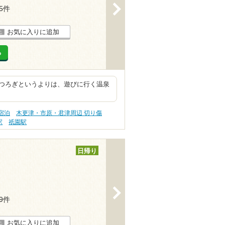
>
35件
お気に入りに追加
る
つろぎというよりは、遊びに行く温泉
宿泊
木更津・市原・君津周辺 切り傷
駅
祇園駅
日帰り
>
19件
お気に入りに追加