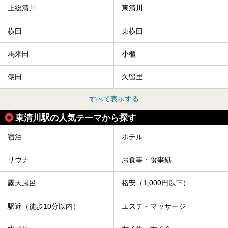
上総清川
東清川
横田
東横田
馬来田
小櫃
俵田
久留里
すべて表示する
東清川駅の人気テーマから探す
宿泊
ホテル
サウナ
お食事・食事処
露天風呂
格安（1,000円以下）
駅近（徒歩10分以内）
エステ・マッサージ