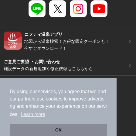
ニフティ温泉アプリ
地図から温泉検索！お得な限定クーポンも！
今すぐダウンロード！
ご意見ご要望 ・お問い合わせ
施設データの新規追加や修正依頼もこちらから
スマートフォン
/
PC
加盟店募集（資料請求）
広告出稿のご案内
By using our services, you agree that we and
our
partners
use cookies to improve advertisi
利用規約
ライフスタイルMEMBERS+規約
ng and enhance your experience on our servi
特定商取引法に基づく表記
ヘルプ
採用情報
ces.
Learn more
運営会社
個人情報保護ポリシー
©NIFTY Lifestyle Co., Ltd.
OK