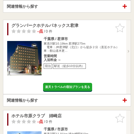
関連情報から探す
グランパークホテルパネックス君津
お気に入
りに追加
-点
/ 0 件
千葉県 / 君津市
東清川駅10.19km
君津駅275m
電車：JR君津駅（北口）から徒歩２分（直近ホテル）
車：館山道木更…
営業時間
入浴料金 ～
宿泊
駅近（徒歩10分以内）
楽天トラベルの宿泊プランを見る
関連情報から探す
ホテル市原クラブ 姉崎店
お気に入
りに追加
-点
/ 0 件
千葉県 / 市原市
東清川駅11.91km
姉ケ崎駅810m