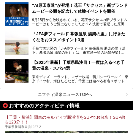
さらに最近では、24時間営業で深夜まで滞在できる施設
“AI原田泰造”が登場！花王「サクセス」新ブランド
や、テレワーク・コワーキングスペースを備えた仕事もでき
新設エリアや生まれ変わった浴場・サウナの魅力を、人気キ
るスパも増えており、ただの入浴施設にとどまらない進化を
ムービー公開を記念して体験イベントを開催
ャラクター「ユーラシわん」と一緒にご紹介します。必見の
遂げています。
マル秘情報がたっぷり。ぜひチェックしてみてください！
9月15日から放映されている、花王サクセスの新ブランドム
───
本記事では、人気スーパー銭湯から絶景施設、コワーキング
ービーはもうご覧になりましたか？AI技術で若返った原田泰
提供元：SPA＆HOTEL舞浜ユーラシア【PR】
スペースや休憩スペースが充実した施設、子連れファミリー
造さんが登場して、“前を向くチカラに”というメッセージを
この記事はSPA＆HOTEL舞浜ユーラシアのPRレポート記事
向けの施設など、目的に合わせたおすすめの施設を紹介しま
伝えるムービーです。公開を記念して、スパメッツァおおた
です。
「JFA夢フィールド 幕張温泉 湯楽の里」に行きた
す。
か竜泉寺の湯にて体験イベントを開催。花王サクセスの製品
くなるおススメポイント3選
が無料で試せるチャンスです！
千葉県でスーパー銭湯選びに困った際は、ぜひ参考にしてく
───
ださい。
千葉市美浜区の「JFA夢フィールド 幕張温泉 湯楽の里（以
提供元：花王株式会社【PR】
下、幕張温泉 湯楽の里）」は、東京湾一望の絶景が楽しめ
この記事は花王株式会社商品のPRレポート記事です。
る日帰り温泉です。
設備も天然温泉の露天風呂、サウナ、岩盤浴のほか、高濃度
【2025年最新】千葉県民注目！一度は入るべき千
炭酸泉、海の見えるお休み処や食事処、展望抜群の屋上ま
葉の温泉・スパ34選
で、年代を問わずたっぷり楽しめます。
東京ディズニーランド、マザー牧場、鴨川シーワールド、東
今回は人気のこの施設の中でも、特におススメしたい3つの
京ドイツ村、海ほたるなど、千葉には遊べる有名スポットが
ポイントについて厳選してお届けします。読めばきっと、行
たくさん。そんな千葉県は温泉・スパもすごいんです！千葉
きたくなること間違いなし！
県で生まれ、千葉県で育ち、つい最近まで千葉在住だった私
がお勧めする、一度は入るべき千葉の温泉・スパ34選をま
ニフティ温泉ニュースTOPへ
とめました。
おすすめのアクティビティ情報
【千葉・勝浦】関東のモルディブ勝浦湾をSUPでお散歩！SUP散
歩120分！！
千葉県勝浦市串浜1227-2