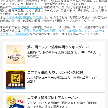
でしょうか。最寄りの駅からシャトルバスによる送迎サービスを実施している施設
も多くありますが、駅から歩いて行ける近さは魅力の一つですね。
横浜市の
「天然温泉 満天の湯」
は相模鉄道の上星川駅から徒歩1分という、まさに
駅前の日帰り温泉。サウナ関連のサービスでも定評があり、会社帰りにも立ち寄っ
て利用する人もみられます。
また
「西武秩父駅前温泉 祭の湯」
も、その名のとおり駅前にある温泉。秩父方面へ
の観光の際、帰りの電車の時間に合わせて利用しやすいのがメリットです。
東清川駅の駅近（徒歩10分以内）の温泉、日帰り温泉、スーパー銭湯の中でも特に
人気があるのは、
天然温泉湯舞音袖ケ浦店
、
ゆたか旅館駅前館
、
ビジネスホテル
タカザワ 長浦駅前店
などの施設です。ぜひ一度は足を運んでみてください。
第20回ニフティ温泉年間ランキング2025
全国約2.2万件の中から頂点に選ばれた、2025年の人
気施設は…
ニフティ温泉 サウナランキング2026
おふろ好きユーザーの投票により、全国No.1サウナが
決定！
ニフティ温泉プレミアムクーポン
ノジマモバイル会員向け 通常よりもお得な「特別価
格」で人気の温泉を満喫できる！