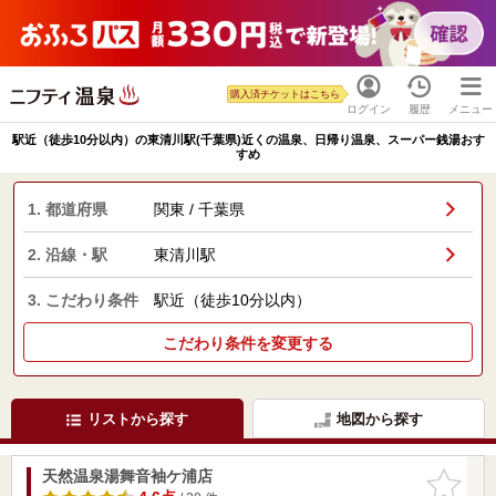
購入済チケットはこちら
ログイン
履歴
メニュー
駅近（徒歩10分以内）の東清川駅(千葉県)近くの温泉、日帰り温泉、スーパー銭湯おす
すめ
1. 都道府県
関東 / 千葉県
2. 沿線・駅
東清川駅
3. こだわり条件
駅近（徒歩10分以内）
こだわり条件を変更する
リストから探す
地図から探す
天然温泉湯舞音袖ケ浦店
お気に入
りに追加