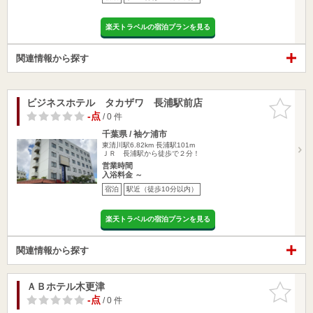
楽天トラベルの宿泊プランを見る
関連情報から探す
ビジネスホテル タカザワ 長浦駅前店
お気に入
りに追加
-点
/ 0 件
千葉県 / 袖ケ浦市
東清川駅6.82km
長浦駅101m
ＪＲ 長浦駅から徒歩で２分！
営業時間
入浴料金 ～
宿泊
駅近（徒歩10分以内）
楽天トラベルの宿泊プランを見る
関連情報から探す
ＡＢホテル木更津
お気に入
りに追加
-点
/ 0 件