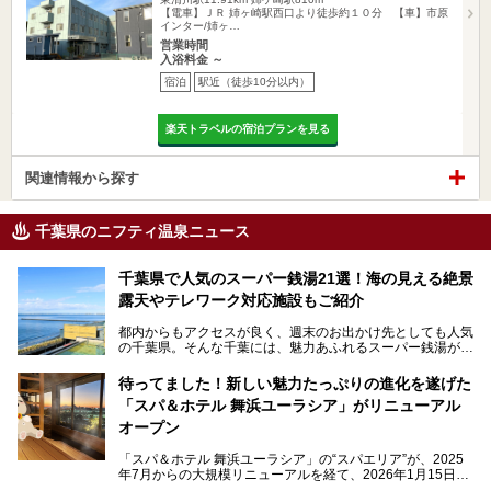
【電車】ＪＲ 姉ヶ崎駅西口より徒歩約１０分 【車】市原
インター/姉ヶ…
営業時間
入浴料金 ～
宿泊
駅近（徒歩10分以内）
楽天トラベルの宿泊プランを見る
関連情報から探す
千葉県のニフティ温泉ニュース
千葉県で人気のスーパー銭湯21選！海の見える絶景
露天やテレワーク対応施設もご紹介
都内からもアクセスが良く、週末のお出かけ先としても人気
の千葉県。そんな千葉には、魅力あふれるスーパー銭湯がた
くさんあります。
待ってました！新しい魅力たっぷりの進化を遂げた
「サウナでしっかりととのいたい」「海が見える絶景で非日
「スパ＆ホテル 舞浜ユーラシア」がリニューアル
常を味わいたい」「子連れでも気兼ねなく1日過ごした
い」。
オープン
そんな多様なニーズに応える施設が揃っているため、その日
「スパ＆ホテル 舞浜ユーラシア」の“スパエリア”が、2025
の目的に合った施設がきっと見つかるはずです。
年7月からの大規模リニューアルを経て、2026年1月15日
（木）に再オープン！