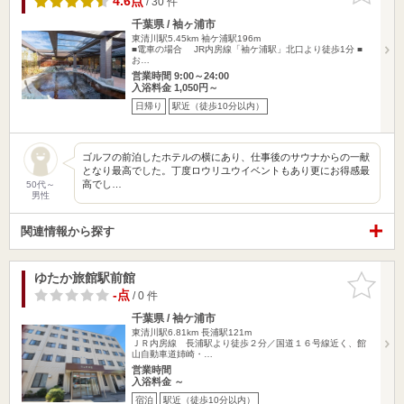
4.6点
/ 30 件
千葉県 / 袖ヶ浦市
東清川駅5.45km
袖ケ浦駅196m
■電車の場合 JR内房線「袖ケ浦駅」北口より徒歩1分 ■
お…
営業時間 9:00～24:00
入浴料金 1,050円～
日帰り
駅近（徒歩10分以内）
ゴルフの前泊したホテルの横にあり、仕事後のサウナからの一献
となり最高でした。丁度ロウリユウイベントもあり更にお得感最
高でし…
50代～
男性
関連情報から探す
ゆたか旅館駅前館
お気に入
りに追加
-点
/ 0 件
千葉県 / 袖ケ浦市
東清川駅6.81km
長浦駅121m
ＪＲ内房線 長浦駅より徒歩２分／国道１６号線近く、館
山自動車道姉崎・…
営業時間
入浴料金 ～
宿泊
駅近（徒歩10分以内）