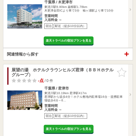
千葉県 / 木更津市
東清川駅6.90km
巌根駅1.78km
木更津金田ICより車で3分 袖ヶ浦駅より車で10分
営業時間
入浴料金 ～
宿泊
駅近（徒歩10分以内）
楽天トラベルの宿泊プランを見る
関連情報から探す
展望の湯 ホテルクラウンヒルズ君津（ＢＢＨホテル
お気に入
グループ）
りに追加
-点
/ 0 件
千葉県 / 君津市
東清川駅10.19km
君津駅417m
君津駅から徒歩4分！ホテル敷地内駐車場16台・提携駐車
場徒歩4分～6…
営業時間
入浴料金 ～
宿泊
駅近（徒歩10分以内）
楽天トラベルの宿泊プランを見る