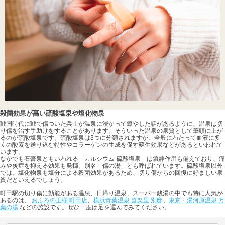
殺菌効果が高い硫酸塩泉や塩化物泉
戦国時代に戦で傷ついた兵士が温泉に浸かって癒やした話があるように、温泉は切
り傷を治す手助けをすることがあります。そういった温泉の泉質として筆頭に上が
るのが硫酸塩泉です。硫酸塩泉は3つに分類されますが、全般にわたって血液に多
くの酸素を送り込む特性やコラーゲンの生成を促す蘇生効果などがあるといわれて
います。
なかでも石膏泉ともいわれる「カルシウム-硫酸塩泉」は鎮静作用も備えており、痛
みや炎症を抑える効果も発揮。別名「傷の湯」とも呼ばれています。硫酸塩泉以外
では、塩化物泉も塩分による殺菌効果があるため、切り傷からの回復に好ましい泉
質だといえるでしょう。
町田駅の切り傷に効能がある温泉、日帰り温泉、スーパー銭湯の中でも特に人気が
あるのは、
おふろの王様 町田店
、
横浜青葉温泉 喜楽里 別邸
、
東京・湯河原温泉 万
葉の湯
などの施設です。ぜひ一度は足を運んでみてください。