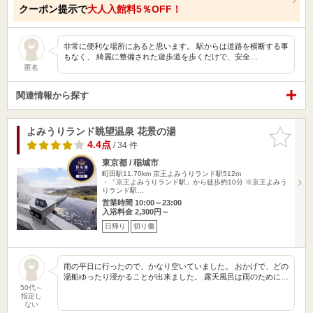
クーポン提示で
大人入館料5％OFF！
非常に便利な場所にあると思います。 駅からは道路を横断する事
もなく、 綺麗に整備された遊歩道を歩くだけで、安全…
匿名
関連情報から探す
よみうりランド眺望温泉 花景の湯
お気に入
りに追加
4.4点
/ 34 件
東京都 / 稲城市
町田駅11.70km
京王よみうりランド駅512m
・「京王よみうりランド駅」から徒歩約10分 ※京王よみう
りランド駅…
営業時間 10:00～23:00
入浴料金 2,300円～
日帰り
切り傷
雨の平日に行ったので、かなり空いていました。 おかげで、どの
湯船ゆったり浸かることが出来ました。 露天風呂は雨のために…
50代～
指定し
ない