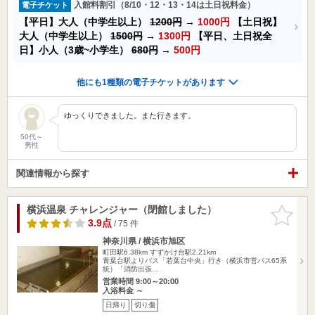
入館料割引（8/10・12・13・14は土日祝料金）
電子チケット
【平日】大人（中学生以上）
1200円
→
1000円
【土日祝】
大人（中学生以上）
1500円
→
1300円
【平日、土日祝全
日】小人（3歳~小学生）
680円
→
500円
他にも1種類の電子チケットがあります
ゆっくりできました。また行きます。
50代～
男性
関連情報から探す
横浜温泉 チャレンジャー（閉館しました）
お気に入
りに追加
3.9点
/ 75 件
神奈川県 / 横浜市旭区
町田駅6.38km
すずかけ台駅2.21km
青葉台駅よりバス「若葉台中央」行き（横浜市営バス65系
統）「消防出張…
営業時間 9:00～20:00
入浴料金 ～
日帰り
切り傷