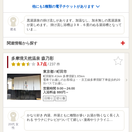
他にも1種類の電子チケットがあります
黒湯源泉の掛け流しがあります。加温なし、加水無しの黒湯源泉
が楽しめます。 掛け流し浴槽は３８．６度のぬる湯浴槽となって
いま…
匿名
関連情報から探す
多摩境天然温泉 森乃彩
お気に入
りに追加
3.7点
/ 237 件
東京都 / 町田市
町田駅8.41km
多摩境駅1.65km
電車でお越しのお客様は・・京王線多摩境駅下車徒歩約20
分バスでお越し…
営業時間 9:00～24:00
入浴料金 880円～
日帰り
切り傷
かなり好き 内湯、外湯ともに種類が多い お湯が熱くなく長く入
れる サウナにテレビがついてて嬉しい 漫画やリクライニ…
20代 女
性