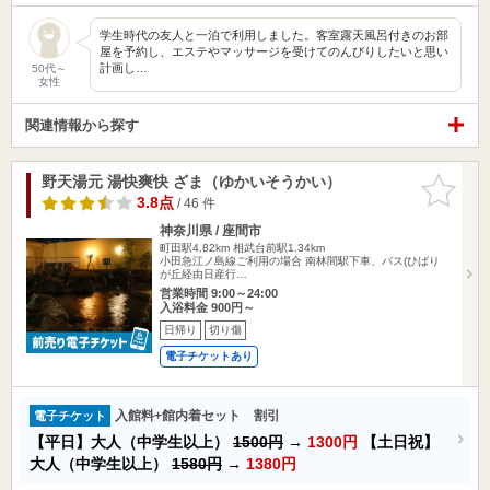
学生時代の友人と一泊で利用しました。客室露天風呂付きのお部
屋を予約し、エステやマッサージを受けてのんびりしたいと思い
計画し…
50代～
女性
関連情報から探す
野天湯元 湯快爽快 ざま（ゆかいそうかい）
お気に入
りに追加
3.8点
/ 46 件
神奈川県 / 座間市
町田駅4.82km
相武台前駅1.34km
小田急江ノ島線ご利用の場合 南林間駅下車、バス(ひばり
が丘経由日産行…
営業時間 9:00～24:00
入浴料金 900円～
日帰り
切り傷
電子チケットあり
入館料+館内着セット 割引
電子チケット
【平日】大人（中学生以上）
1500円
→
1300円
【土日祝】
大人（中学生以上）
1580円
→
1380円