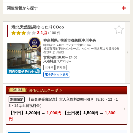
関連情報から探す
港北天然温泉ゆったりCOco
お気に入
りに追加
3.1点
/ 100 件
神奈川県 / 横浜市都筑区中川中央
町田駅11.74km
センター北駅381m
横浜市営地下鉄センター北、センター南各駅より徒歩5分
都筑ICより区役…
営業時間 10:00～24:00
入浴料金 1,200円～
日帰り
切り傷
電子チケットあり
【百名湯受賞記念】大人入館料200円引き（8/10・12・1
期間限定
3・14は土日祝料金）
【平日】
1,200円
→
1,000円
【土日祝】
1,500円
→
1,300
円