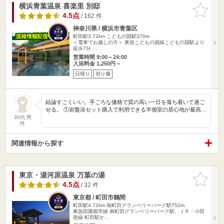
横浜青葉温泉 喜楽里 別邸
お気に入
りに追加
4.5点
/ 162 件
神奈川県 / 横浜市青葉区
町田駅3.72km
こどもの国駅370m
＜電車でお越しの方＞ 東急こどもの国線こどもの国駅より
徒歩7分 …
営業時間 9:00～24:00
入浴料金 1,250円～
日帰り
切り傷
結論すごくいい。手ごろな価格で質の高い一日を落ち着いて過ご
せる。 ①岩盤浴セット購入で利用できる半個室の居心地が最高…
30代 男
性
関連情報から探す
東京・湯河原温泉 万葉の湯
お気に入
りに追加
4.5点
/ 32 件
東京都 / 町田市鶴間
町田駅4.72km
南町田グランベリーパーク駅752m
東急田園都市線 南町田グランベリーパーク駅、ＪＲ・小田
急線 町田駅か…