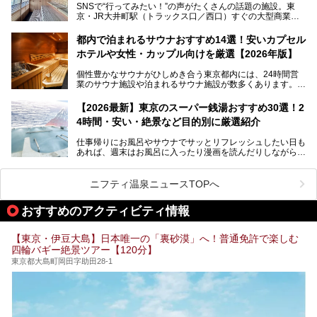
SNSで“行ってみたい！”の声がたくさんの話題の施設。東
京・JR大井町駅（トラックス口／西口）すぐの大型商業施
本記事では、そもそもこれらがどんな銭湯なのか、その気に
設・大井町 トラックスに、2026年3月28日、「サウナメッ
なる違いを分かりやすく解説！さらに、都内で絶対に外せな
ツァ大井町トラックス」がニューオープン。施設の様子をレ
いおしゃれな名店15選を、おすすめの順番で一挙にご紹介
都内で泊まれるサウナおすすめ14選！安いカプセル
ポ―トします。
します。
ホテルや女性・カップル向けを厳選【2026年版】
個性豊かなサウナがひしめき合う東京都内には、24時間営
業のサウナ施設や泊まれるサウナ施設が数多くあります。
終電を逃した深夜の利用に限らず、時間を気にしないサウナ
を旅の目的とする「サ旅」や自分へのご褒美のための宿泊な
【2026最新】東京のスーパー銭湯おすすめ30選！2
ど、自分の好きなタイミングで好きなだけサ活ができるのが
4時間・安い・絶景など目的別に厳選紹介
魅力です。
仕事帰りにお風呂やサウナでサッとリフレッシュしたい日も
最近では、男性専用施設だけでなく、カップルや女性に嬉し
あれば、週末はお風呂に入ったり漫画を読んだりしながら一
い個室サウナも増えてきました。
日中ダラダラ過ごしたい日もあると思います。
この記事では、東京都内にある24時間営業のサウナの中か
また、終電を逃してしまい、「このまま朝までゆっくりでき
ら、特におすすめしたい施設14選をご紹介します。
ニフティ温泉ニュースTOPへ
る場所があれば」と探した経験がある人も多いのではないで
宿泊可能な施設もピックアップしているので、ぜひチェック
しょうか。
してみてください。
おすすめのアクティビティ情報
そこで本記事では、東京でおすすめのスーパー銭湯を、目的
別に厳選した30施設からご紹介します。
【東京・伊豆大島】日本唯一の「裏砂漠」へ！普通免許で楽しむ
24時間営業で宿泊できる施設や、1,000円以下で楽しめる安
四輪バギー絶景ツアー【120分】
い施設、デートや休日レジャーにもぴったりなエンタメ要素
が充実した施設など、利用のシーンに合わせて参考にしてく
東京都大島町岡田字助田28-1
ださい。