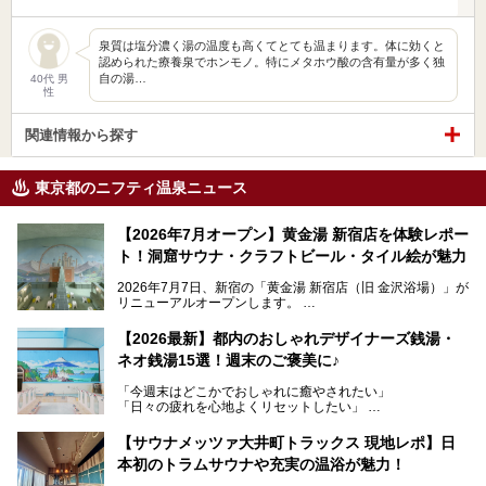
泉質は塩分濃く湯の温度も高くてとても温まります。体に効くと
認められた療養泉でホンモノ。特にメタホウ酸の含有量が多く独
自の湯…
40代 男
性
関連情報から探す
東京都のニフティ温泉ニュース
【2026年7月オープン】黄金湯 新宿店を体験レポー
ト！洞窟サウナ・クラフトビール・タイル絵が魅力
2026年7月7日、新宿の「黄金湯 新宿店（旧 金沢浴場）」が
リニューアルオープンします。
レトロでノスタルジックなタイル絵はそのまま、昔からここ
【2026最新】都内のおしゃれデザイナーズ銭湯・
を知る地元の人にも、新しく足を運んでくれる人にも愛され
ネオ銭湯15選！週末のご褒美に♪
る、今の時代の"銭湯"として生まれ変わりました。洞窟のよ
うなユニークなサウナ、自家醸造のクラフトビールが飲める
「今週末はどこかでおしゃれに癒やされたい」
ビアバーなど、新しく登場したスポットも併せて紹介しま
「日々の疲れを心地よくリセットしたい」
す。充実した設備があるのに、基本の入浴料が銭湯価格の5
──そんなときにおすすめなのが、今、都内で大きなブーム
50円というのも嬉しすぎます！
となっている新しいスタイルの銭湯です。
【サウナメッツァ大井町トラックス 現地レポ】日
本初のトラムサウナや充実の温浴が魅力！
最近、SNSやメディアで「デザイナーズ銭湯」や「ネオ銭
湯」という言葉をよく耳にしませんか？