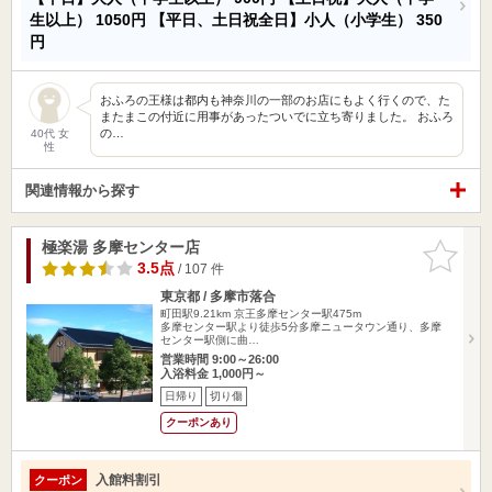
生以上）
1050円
【平日、土日祝全日】小人（小学生）
350
円
おふろの王様は都内も神奈川の一部のお店にもよく行くので、た
またまこの付近に用事があったついでに立ち寄りました。 おふろ
の…
40代 女
性
関連情報から探す
極楽湯 多摩センター店
お気に入
りに追加
3.5点
/ 107 件
東京都 / 多摩市落合
町田駅9.21km
京王多摩センター駅475m
多摩センター駅より徒歩5分多摩ニュータウン通り、多摩
センター駅側に曲…
営業時間 9:00～26:00
入浴料金 1,000円～
日帰り
切り傷
クーポンあり
入館料割引
クーポン