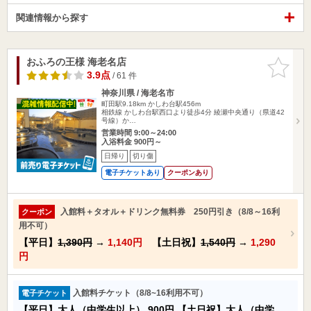
関連情報から探す
おふろの王様 海老名店
お気に入
りに追加
3.9点
/ 61 件
神奈川県 / 海老名市
町田駅9.18km
かしわ台駅456m
相鉄線 かしわ台駅西口より徒歩4分 綾瀬中央通り（県道42
号線）か…
営業時間 9:00～24:00
入浴料金 900円～
日帰り
切り傷
電子チケットあり
クーポンあり
入館料＋タオル＋ドリンク無料券 250円引き（8/8～16利
クーポン
用不可）
【平日】
1,390円
→
1,140円
【土日祝】
1,540円
→
1,290
円
入館料チケット（8/8~16利用不可）
電子チケット
【平日】大人（中学生以上）
900円
【土日祝】大人（中学