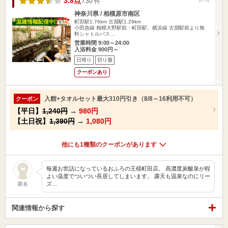
3.8点
/ 30 件
神奈川県 / 相模原市南区
町田駅1.76km
古淵駅1.29km
小田急線 相模大野駅前・町田駅、横浜線 古淵駅前より無
料シャトルバス…
営業時間 9:00～24:00
入浴料金 900円～
日帰り
切り傷
クーポンあり
入館+タオルセット最大310円引き（8/8～16利用不可）
クーポン
【平日】
1,240円
→
980円
【土日祝】
1,390円
→
1,080円
他にも1種類のクーポンがあります
毎週お世話になっているおふろの王様町田店。 高濃度炭酸泉が程
よい温度でついつい長居してしまいます。 露天も温泉なのにリー
ズ…
匿名
関連情報から探す