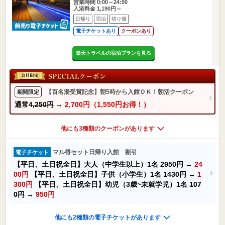
営業時間 0:00～24:00
入浴料金 1,190円～
日帰り
宿泊
切り傷
電子チケットあり
クーポンあり
楽天トラベルの宿泊プランを見る
【百名湯受賞記念】朝5時から入館ＯＫ！朝活クーポン
期間限定
通常
4,250円
→
2,700円（1,550円お得！）
他にも3種類のクーポンがあります
マル得セット日帰り入館 割引
電子チケット
【平日、土日祝全日】大人（中学生以上）1名
2950円
→
24
00円
【平日、土日祝全日】子供（小学生）1名
1430円
→
1
300円
【平日、土日祝全日】幼児（3歳~未就学児）1名
107
0円
→
950円
他にも2種類の電子チケットがあります