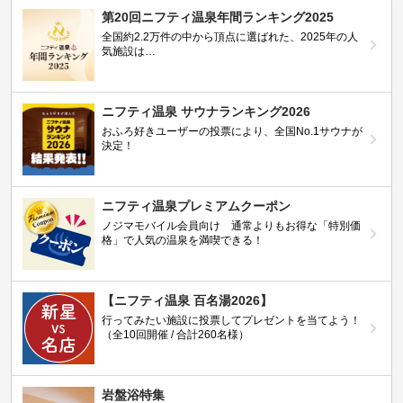
第20回ニフティ温泉年間ランキング2025
全国約2.2万件の中から頂点に選ばれた、2025年の人
気施設は…
ニフティ温泉 サウナランキング2026
おふろ好きユーザーの投票により、全国No.1サウナが
決定！
ニフティ温泉プレミアムクーポン
ノジマモバイル会員向け 通常よりもお得な「特別価
格」で人気の温泉を満喫できる！
【ニフティ温泉 百名湯2026】
行ってみたい施設に投票してプレゼントを当てよう！
（全10回開催 / 合計260名様）
岩盤浴特集