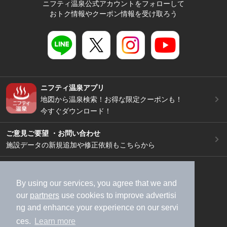
ニフティ温泉公式アカウントをフォローして
おトク情報やクーポン情報を受け取ろう
ニフティ温泉アプリ
地図から温泉検索！お得な限定クーポンも！
今すぐダウンロード！
ご意見ご要望 ・お問い合わせ
施設データの新規追加や修正依頼もこちらから
スマートフォン
/
PC
加盟店募集（資料請求）
広告出稿のご案内
By using our services, you agree that we and
our
partners
use cookies to improve advertisi
利用規約
ライフスタイルMEMBERS+規約
ng and enhance your experience on our servi
特定商取引法に基づく表記
ヘルプ
採用情報
ces.
Learn more
運営会社
個人情報保護ポリシー