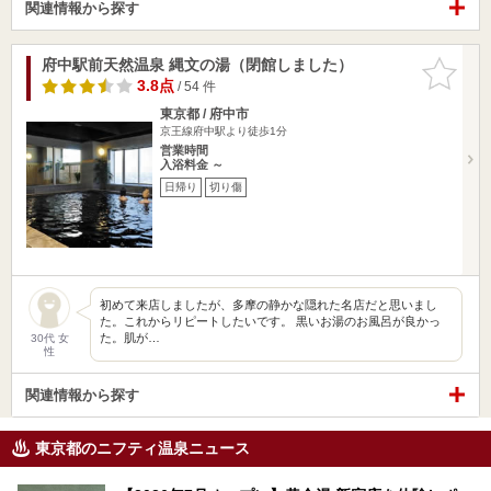
関連情報から探す
府中駅前天然温泉 縄文の湯（閉館しました）
お気に入
りに追加
3.8点
/ 54 件
東京都 / 府中市
京王線府中駅より徒歩1分
営業時間
入浴料金 ～
日帰り
切り傷
初めて来店しましたが、多摩の静かな隠れた名店だと思いまし
た。これからリピートしたいです。 黒いお湯のお風呂が良かっ
た。肌が…
30代 女
性
関連情報から探す
東京都のニフティ温泉ニュース