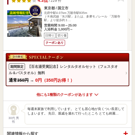
4.3点
/ 229 件
東京都 / 国立市
北府中駅4.07km
万願寺駅835m
ＪＲ南武線「矢川駅」または、多摩モノレール 「万願寺
駅」より徒歩約１…
営業時間 9:00～25:00
入浴料金 1,000円～
日帰り
切り傷
クーポンあり
【百名湯受賞記念】レンタルタオルセット（フェスタオ
期間限定
ル＆バスタオル）無料
通常
350円
→
0円（350円お得！）
他にも1種類のクーポンがあります
毎週末家族で利用しています。 とても居心地が良くつい長居して
しまいます。 先日、親戚を連れて行ったところ とても綺麗…
30代 男
性
関連情報から探す