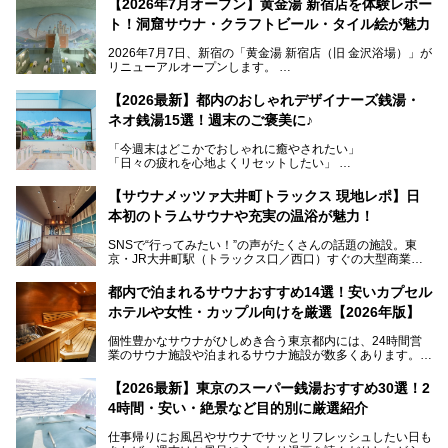
【2026年7月オープン】黄金湯 新宿店を体験レポー
ト！洞窟サウナ・クラフトビール・タイル絵が魅力
2026年7月7日、新宿の「黄金湯 新宿店（旧 金沢浴場）」が
リニューアルオープンします。
レトロでノスタルジックなタイル絵はそのまま、昔からここ
【2026最新】都内のおしゃれデザイナーズ銭湯・
を知る地元の人にも、新しく足を運んでくれる人にも愛され
ネオ銭湯15選！週末のご褒美に♪
る、今の時代の"銭湯"として生まれ変わりました。洞窟のよ
うなユニークなサウナ、自家醸造のクラフトビールが飲める
「今週末はどこかでおしゃれに癒やされたい」
ビアバーなど、新しく登場したスポットも併せて紹介しま
「日々の疲れを心地よくリセットしたい」
す。充実した設備があるのに、基本の入浴料が銭湯価格の5
──そんなときにおすすめなのが、今、都内で大きなブーム
50円というのも嬉しすぎます！
となっている新しいスタイルの銭湯です。
【サウナメッツァ大井町トラックス 現地レポ】日
本初のトラムサウナや充実の温浴が魅力！
最近、SNSやメディアで「デザイナーズ銭湯」や「ネオ銭
湯」という言葉をよく耳にしませんか？
SNSで“行ってみたい！”の声がたくさんの話題の施設。東
京・JR大井町駅（トラックス口／西口）すぐの大型商業施
本記事では、そもそもこれらがどんな銭湯なのか、その気に
設・大井町 トラックスに、2026年3月28日、「サウナメッ
なる違いを分かりやすく解説！さらに、都内で絶対に外せな
ツァ大井町トラックス」がニューオープン。施設の様子をレ
いおしゃれな名店15選を、おすすめの順番で一挙にご紹介
都内で泊まれるサウナおすすめ14選！安いカプセル
ポ―トします。
します。
ホテルや女性・カップル向けを厳選【2026年版】
個性豊かなサウナがひしめき合う東京都内には、24時間営
業のサウナ施設や泊まれるサウナ施設が数多くあります。
終電を逃した深夜の利用に限らず、時間を気にしないサウナ
を旅の目的とする「サ旅」や自分へのご褒美のための宿泊な
【2026最新】東京のスーパー銭湯おすすめ30選！2
ど、自分の好きなタイミングで好きなだけサ活ができるのが
4時間・安い・絶景など目的別に厳選紹介
魅力です。
仕事帰りにお風呂やサウナでサッとリフレッシュしたい日も
最近では、男性専用施設だけでなく、カップルや女性に嬉し