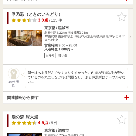
季乃彩（ときのいろどり）
お気に入
りに追加
3.9点
/ 125 件
東京都 / 稲城市
北府中駅4.22km
南多摩駅393m
JR南武線 南多摩駅より徒歩5分京王相模原線 稲城駅よりバ
ス7分中央…
営業時間 9:00～25:00
入浴料金 1,000円～
日帰り
切り傷
朝一はあまり混んでなく入りやすかった。内湯の寝湯は毛が浮い
ているのを気にしなければ問題なし。 あと休憩所はテーブルがな
い…
40代 男
性
関連情報から探す
湯の森 深大湯
お気に入
りに追加
4.5点
/ 9 件
東京都 / 調布市
北府中駅6.77km
多磨駅2.65km