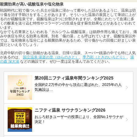
殺菌効果が高い硫酸塩泉や塩化物泉
戦国時代に戦で傷ついた兵士が温泉に浸かって癒やした話があるように、温泉は切
り傷を治す手助けをすることがあります。そういった温泉の泉質として筆頭に上が
るのが硫酸塩泉です。硫酸塩泉は3つに分類されますが、全般にわたって血液に多
くの酸素を送り込む特性やコラーゲンの生成を促す蘇生効果などがあるといわれて
います。
なかでも石膏泉ともいわれる「カルシウム-硫酸塩泉」は鎮静作用も備えており、痛
みや炎症を抑える効果も発揮。別名「傷の湯」とも呼ばれています。硫酸塩泉以外
では、塩化物泉も塩分による殺菌効果があるため、切り傷からの回復に好ましい泉
質だといえるでしょう。
北府中駅の切り傷に効能がある温泉、日帰り温泉、スーパー銭湯の中でも特に人気
があるのは、
国立温泉 湯楽の里（ゆらのさと）
、
季乃彩（ときのいろどり）
、
湯
の森 深大湯
などの施設です。ぜひ一度は足を運んでみてください。
第20回ニフティ温泉年間ランキング2025
全国約2.2万件の中から頂点に選ばれた、2025年の人
気施設は…
ニフティ温泉 サウナランキング2026
おふろ好きユーザーの投票により、全国No.1サウナが
決定！