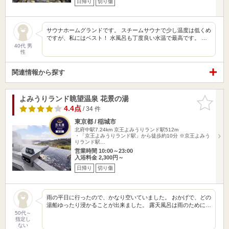
日帰り
切り傷
サウナホームグランドです。 スチームサウナで少し温度は低くめ
ですが、私にはベスト！ 水風呂も丁度良い水温で最高です。 …
40代 男
性
関連情報から探す
よみうりランド眺望温泉 花景の湯
お気に入
りに追加
4.4点
/ 34 件
東京都 / 稲城市
北府中駅7.24km
京王よみうりランド駅512m
・「京王よみうりランド駅」から徒歩約10分 ※京王よみう
りランド駅…
営業時間 10:00～23:00
入浴料金 2,300円～
日帰り
切り傷
雨の平日に行ったので、かなり空いていました。 おかげで、どの
湯船ゆったり浸かることが出来ました。 露天風呂は雨のために…
50代～
指定し
ない