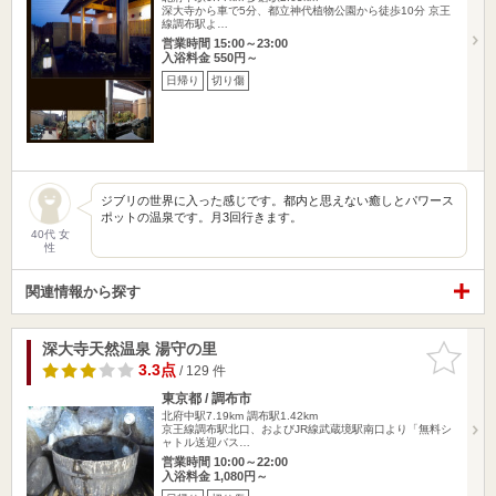
深大寺から車で5分、都立神代植物公園から徒歩10分 京王
線調布駅よ…
営業時間 15:00～23:00
入浴料金 550円～
日帰り
切り傷
ジブリの世界に入った感じです。都内と思えない癒しとパワース
ポットの温泉です。月3回行きます。
40代 女
性
関連情報から探す
深大寺天然温泉 湯守の里
お気に入
りに追加
3.3点
/ 129 件
東京都 / 調布市
北府中駅7.19km
調布駅1.42km
京王線調布駅北口、およびJR線武蔵境駅南口より「無料シ
ャトル送迎バス…
営業時間 10:00～22:00
入浴料金 1,080円～