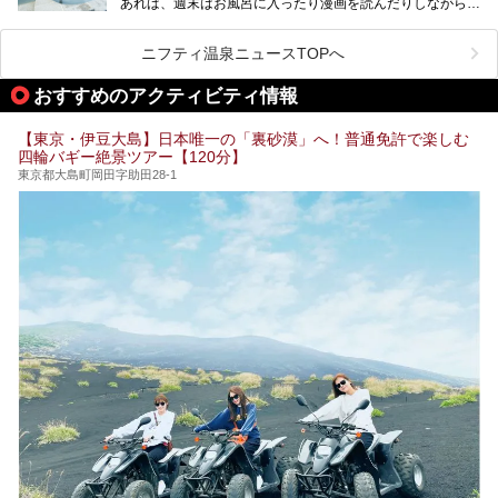
あれば、週末はお風呂に入ったり漫画を読んだりしながら一
い個室サウナも増えてきました。
日中ダラダラ過ごしたい日もあると思います。
この記事では、東京都内にある24時間営業のサウナの中か
また、終電を逃してしまい、「このまま朝までゆっくりでき
ら、特におすすめしたい施設14選をご紹介します。
ニフティ温泉ニュースTOPへ
る場所があれば」と探した経験がある人も多いのではないで
宿泊可能な施設もピックアップしているので、ぜひチェック
しょうか。
してみてください。
おすすめのアクティビティ情報
そこで本記事では、東京でおすすめのスーパー銭湯を、目的
別に厳選した30施設からご紹介します。
【東京・伊豆大島】日本唯一の「裏砂漠」へ！普通免許で楽しむ
24時間営業で宿泊できる施設や、1,000円以下で楽しめる安
四輪バギー絶景ツアー【120分】
い施設、デートや休日レジャーにもぴったりなエンタメ要素
が充実した施設など、利用のシーンに合わせて参考にしてく
東京都大島町岡田字助田28-1
ださい。