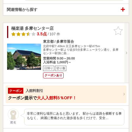
関連情報から探す
極楽湯 多摩センター店
お気に入
りに追加
3.5点
/ 107 件
東京都 / 多摩市落合
北府中駅7.48km
京王多摩センター駅475m
多摩センター駅より徒歩5分多摩ニュータウン通り、多摩
センター駅側に曲…
営業時間 9:00～26:00
入浴料金 1,000円～
日帰り
切り傷
クーポンあり
入館料割引
クーポン
クーポン提示で
大人入館料5％OFF！
非常に便利な場所にあると思います。 駅からは道路を横断する事
もなく、 綺麗に整備された遊歩道を歩くだけで、安全…
匿名