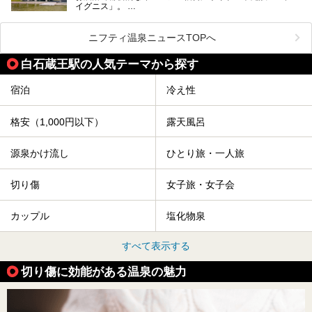
イグニス」。
時などに利用しやすい温浴施設がたくさんありますよ。
関西空港や吉川美南（埼玉県）に続いて仙台市若林区に202
2年4月にオープンした「アクアイグニス仙台」は、日帰り
ニフティ温泉ニュースTOPへ
温泉の「藤塚の湯」、マルシェ リアン、和食「笠庵」、イ
タリアン「グリーチネ」、ベーカリー「マリアージュ ドゥ
白石蔵王駅の人気テーマから探す
ファリーヌ」、スイーツの「コンフィチュール アッシュ」
と「ル ショコラ ドゥ アッシュ」、そしてカフェ「猿田彦珈
琲」と話題のお店が勢ぞろい！
宿泊
冷え性
この「アクアイグニス仙台」の魅力を探りにお出かけしてき
ました。
格安（1,000円以下）
露天風呂
源泉かけ流し
ひとり旅・一人旅
切り傷
女子旅・女子会
カップル
塩化物泉
すべて表示する
切り傷に効能がある温泉の魅力