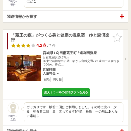
はどこ…
50代～
男性
関連情報から探す
「蔵王の森」がつくる美と健康の温泉宿 ゆと森倶楽
お気に入
部
りに追加
4.2点
/ 7 件
宮城県 / 刈田郡蔵王町 / 遠刈田温泉
白石蔵王駅15.97km
JR東北新幹線白石蔵王駅から宮城交通バス遠刈田温泉行き
で50分、終点…
営業時間
入浴料金 ～
宿泊
切り傷
楽天トラベルの宿泊プランを見る
ガッカリです 以前二回ほど利用しました。その時に比べ 夕
食 朝食共に質 量 落ちてます❗作並 松島 一の坊はあんな
に素晴ら…
50代～
女性