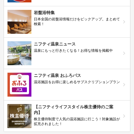
岩盤浴特集
日本全国の岩盤浴情報だけをピックアップ。まとめて
検索！
ニフティ温泉ニュース
温泉にもっと行きたくなる！お得な情報を掲載中
ニフティ温泉 おふろパス
温浴施設をお得に楽しめるサブスクリプションプラン
【ニフティライフスタイル株主優待のご案
内】
株主優待制度で人気の温浴施設に行こう！対象施設が
拡充されました！