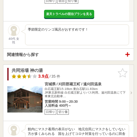
日帰り
宿泊
切り傷
楽天トラベルの宿泊プランを見る
季節限定のリンゴ風呂がおすすめです！
40代 女
性
関連情報から探す
共同浴場 神の湯
お気に入
りに追加
3.9点
/ 35 件
宮城県 / 刈田郡蔵王町 / 遠刈田温泉
白石蔵王駅15.18km
東白石駅11.83km
JR東北新幹線 白石蔵王駅よりバス利用。遠刈田温泉にて下
車東北自動車…
営業時間 9:00～20:30
入浴料金 400円～
日帰り
切り傷
館内にマスク着用の表示がない 地元住民にマスクをしていない
方が多くみられる 国を上げてコロナ対策を行っているのに田舎