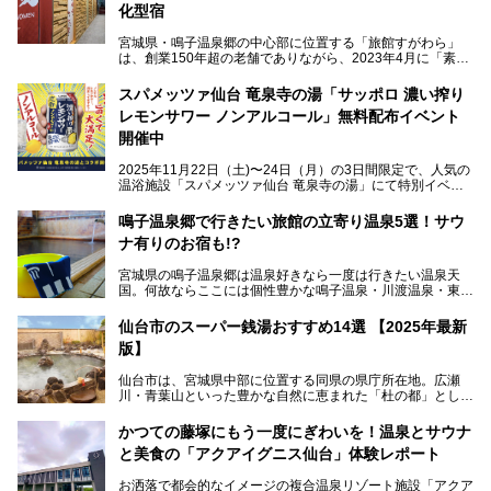
化型宿
宮城県・鳴子温泉郷の中心部に位置する「旅館すがわら」
は、創業150年超の老舗でありながら、2023年4月に「素泊
まり専門の宿」としてリニューアルオープン。同時に温泉熱
を利用したサウナも新設され、温泉ファン・サウナ―双方に
スパメッツァ仙台 竜泉寺の湯「サッポロ 濃い搾り
注目のスポットです。
レモンサワー ノンアルコール」無料配布イベント
開催中
特筆すべきは、館内で完結する圧倒的な「湯めぐり」のバリ
2025年11月22日（土)〜24日（月）の3日間限定で、人気の
エーション。“温泉のデパート”・“東の横綱”と称される鳴子
温浴施設「スパメッツァ仙台 竜泉寺の湯」にて特別イベン
温泉郷の中でも、3本の異なる自家源泉を使い分けるその実
トを開催！居酒屋の手搾りサワーのような本格感が味わえる
力は折り紙付き。実際に宿泊した筆者が、“温泉”を中心にそ
「サッポロ 濃い搾りレモンサワー ノンアルコール」を無料
鳴子温泉郷で行きたい旅館の立寄り温泉5選！サウ
の全貌を詳細レビューします！
配布します。さらにSNS投稿で「サッポロ 濃い搾りグレフ
ナ有りのお宿も!?
ルサワー ノンアルコール」もプレゼント。湯上がりにぴっ
たりの一杯をぜひお楽しみください。
宮城県の鳴子温泉郷は温泉好きなら一度は行きたい温泉天
国。何故ならここには個性豊かな鳴子温泉・川渡温泉・東鳴
子温泉・中山平温泉・鬼首温泉という5つの温泉地があり、
硫黄泉、塩化物泉、硫酸塩泉、炭酸水素塩泉などと多様な泉
仙台市のスーパー銭湯おすすめ14選 【2025年最新
質がそろっているからです。
版】
ー
また共同浴場（日帰り温泉）だけでなく、嬉しいことに多く
仙台市は、宮城県中部に位置する同県の県庁所在地。広瀬
の旅館・ホテルも立ち寄り入浴に門戸を開いてくれていま
提供元：サッポロビール【PR】
川・青葉山といった豊かな自然に恵まれた「杜の都」として
す。
知られ、戦国武将・伊達政宗のお膝元として歴史ファンにも
この記事はサッポロビールのPRイベント告知記事です。
人気です。新幹線を使えば都心から1時間30分とアクセスも
今回はそんな旅館の中から、おすすめしたい5ヶ所の温泉を
かつての藤塚にもう一度にぎわいを！温泉とサウナ
よく、気軽に訪れやすい地方都市の1つです。
セレクトしてみました。うち3ヶ所はサウナも楽しめます。
と美食の「アクアイグニス仙台」体験レポート
今回は、仙台市内のおすすめスーパー銭湯をご紹介します。
お洒落で都会的なイメージの複合温泉リゾート施設「アクア
仙台牛タンなどを堪能するグルメ旅や、スポーツ観戦の遠征