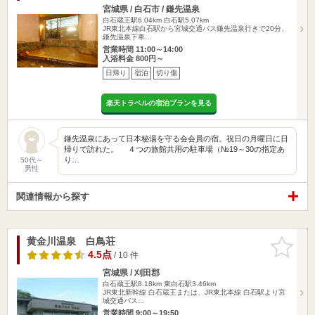
宮城県 / 白石市 / 鎌先温泉
白石蔵王駅6.04km
白石駅5.07km
JR東北本線白石駅から宮城交通バス鎌先温泉行きで20分、
鎌先温泉下車…
営業時間 11:00～14:00
入浴料金 800円～
日帰り
宿泊
切り傷
楽天トラベルの宿泊プランを見る
鎌先温泉にあって日本秘湯を守る会会員の宿。祝日の月曜日に日
帰りで訪れた。 ４つの旅館共用の駐車場（№19～30の指定あ
り…
50代～
男性
関連情報から探す
黄金川温泉 白鳥荘
お気に入
りに追加
4.5点
/ 10 件
宮城県 / 刈田郡
白石蔵王駅8.18km
東白石駅3.46km
JR東北新幹線 白石蔵王または、JR東北本線 白石駅より宮
城交通バス…
営業時間 9:00～19:50