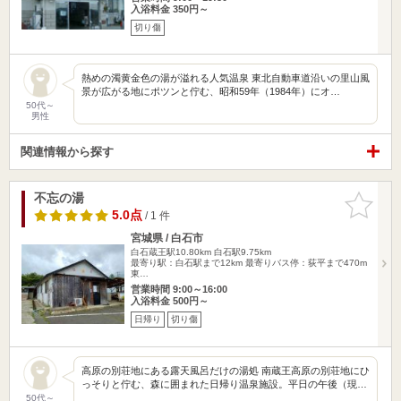
入浴料金 350円～
切り傷
熱めの濁黄金色の湯が溢れる人気温泉 東北自動車道沿いの里山風
景が広がる地にポツンと佇む、昭和59年（1984年）にオ…
50代～
男性
関連情報から探す
不忘の湯
お気に入
りに追加
5.0点
/ 1 件
宮城県 / 白石市
白石蔵王駅10.80km
白石駅9.75km
最寄り駅：白石駅まで12km 最寄りバス停：荻平まで470m
東…
営業時間 9:00～16:00
入浴料金 500円～
日帰り
切り傷
高原の別荘地にある露天風呂だけの湯処 南蔵王高原の別荘地にひ
っそりと佇む、森に囲まれた日帰り温泉施設。平日の午後（現…
50代～