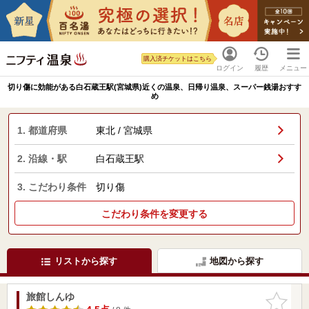
購入済チケットはこちら
ログイン
履歴
メニュー
切り傷に効能がある白石蔵王駅(宮城県)近くの温泉、日帰り温泉、スーパー銭湯おすす
め
1. 都道府県
東北 / 宮城県
2. 沿線・駅
白石蔵王駅
3. こだわり条件
切り傷
こだわり条件を変更する
リストから探す
地図から探す
旅館しんゆ
お気に入
りに追加