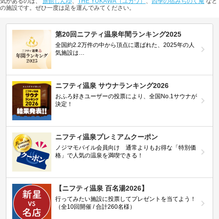
気があるのは、
旅館しんゆ
、
THE YUKAWA（ユカワ）
、
四季の宿みちのく庵
など
の施設です。ぜひ一度は足を運んでみてください。
第20回ニフティ温泉年間ランキング2025
全国約2.2万件の中から頂点に選ばれた、2025年の人
気施設は…
ニフティ温泉 サウナランキング2026
おふろ好きユーザーの投票により、全国No.1サウナが
決定！
ニフティ温泉プレミアムクーポン
ノジマモバイル会員向け 通常よりもお得な「特別価
格」で人気の温泉を満喫できる！
【ニフティ温泉 百名湯2026】
行ってみたい施設に投票してプレゼントを当てよう！
（全10回開催 / 合計260名様）