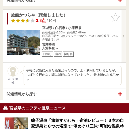
関連情報から探す
旅館かつらや（閉館しました）
お気に入
りに追加
3.8点
/ 10 件
宮城県 / 白石市 / 小原温泉
白石蔵王駅6.36km
白石駅6.08km
白石蔵王駅からはタクシーで15分。バスで20分程度。バス
の場合は小原…
営業時間
入浴料金 ～
日帰り
宿泊
切り傷
手軽に安価に入れた温泉だったので、よく利用していましたが、
しばらく行かない間に閉館になっていました。 最上階のお風呂か
ら…
40代 男
性
関連情報から探す
宮城県のニフティ温泉ニュース
鳴子温泉「旅館すがわら」宿泊レビュー！３本の自
家源泉と８つの浴室で“湯めぐり三昧”可能な温泉特