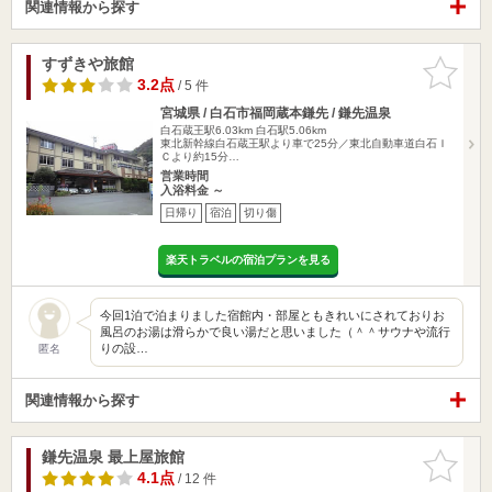
関連情報から探す
すずきや旅館
お気に入
りに追加
3.2点
/ 5 件
宮城県 / 白石市福岡蔵本鎌先 / 鎌先温泉
白石蔵王駅6.03km
白石駅5.06km
東北新幹線白石蔵王駅より車で25分／東北自動車道白石Ｉ
Ｃより約15分…
営業時間
入浴料金 ～
日帰り
宿泊
切り傷
楽天トラベルの宿泊プランを見る
今回1泊で泊まりました宿館内・部屋ともきれいにされておりお
風呂のお湯は滑らかで良い湯だと思いました（＾＾サウナや流行
りの設…
匿名
関連情報から探す
鎌先温泉 最上屋旅館
お気に入
りに追加
4.1点
/ 12 件