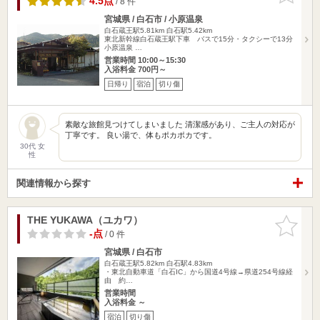
4.5点
/ 8 件
宮城県 / 白石市 / 小原温泉
白石蔵王駅5.81km
白石駅5.42km
東北新幹線白石蔵王駅下車 バスで15分・タクシーで13分
小原温泉 …
営業時間 10:00～15:30
入浴料金 700円～
日帰り
宿泊
切り傷
素敵な旅館見つけてしまいました 清潔感があり、ご主人の対応が
丁寧です。 良い湯で、体もポカポカです。
30代 女
性
関連情報から探す
THE YUKAWA（ユカワ）
お気に入
りに追加
-点
/ 0 件
宮城県 / 白石市
白石蔵王駅5.82km
白石駅4.83km
・東北自動車道「白石IC」から国道4号線→県道254号線経
由 約…
営業時間
入浴料金 ～
宿泊
切り傷