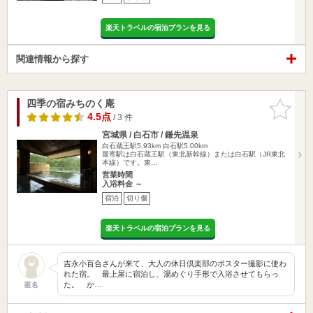
楽天トラベルの宿泊プランを見る
関連情報から探す
四季の宿みちのく庵
お気に入
りに追加
4.5点
/ 3 件
宮城県 / 白石市 / 鎌先温泉
白石蔵王駅5.93km
白石駅5.00km
最寄駅は白石蔵王駅（東北新幹線）または白石駅（JR東北
本線）です。東…
営業時間
入浴料金 ～
宿泊
切り傷
楽天トラベルの宿泊プランを見る
吉永小百合さんが来て、大人の休日倶楽部のポスター撮影に使わ
れた宿。 最上屋に宿泊し、湯めぐり手形で入浴させてもらっ
た。 か…
匿名