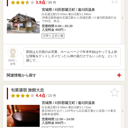
りに追加
3.9点
/ 36 件
宮城県 / 刈田郡蔵王町 / 遠刈田温泉
白石蔵王駅15.05km
東白石駅11.68km
JR東北新幹線白石蔵王駅から宮城交通バス遠刈田温泉行き
で50分、終点…
営業時間 6:00～20:30
入浴料金 400円～
日帰り
切り傷
普段は土日祝のみ営業、ホームページで年末年始はやってるよ的
な情報をゲットしダメだったら神の湯だけでもいっかな、という
感じで…
50代～
女性
関連情報から探す
旬菜湯宿 旅館大忠
お気に入
りに追加
4.4点
/ 15 件
宮城県 / 刈田郡蔵王町 / 遠刈田温泉
白石蔵王駅15.08km
東白石駅11.71km
東京MAXやまびこ115号から白石蔵王着から送迎バス東北
自動車道浦和…
営業時間 11:00～14:00
入浴料金 800円～