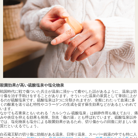
殺菌効果が高い硫酸塩泉や塩化物泉
戦国時代に戦で傷ついた兵士が温泉に浸かって癒やした話があるように、温泉は切
り傷を治す手助けをすることがあります。そういった温泉の泉質として筆頭に上が
るのが硫酸塩泉です。硫酸塩泉は3つに分類されますが、全般にわたって血液に多
くの酸素を送り込む特性やコラーゲンの生成を促す蘇生効果などがあるといわれて
います。
なかでも石膏泉ともいわれる「カルシウム-硫酸塩泉」は鎮静作用も備えており、痛
みや炎症を抑える効果も発揮。別名「傷の湯」とも呼ばれています。硫酸塩泉以外
では、塩化物泉も塩分による殺菌効果があるため、切り傷からの回復に好ましい泉
質だといえるでしょう。
白石蔵王駅の切り傷に効能がある温泉、日帰り温泉、スーパー銭湯の中でも特に人