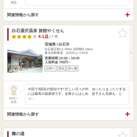
男性
関連情報から探す
白石湯沢温泉 旅館やくせん
お気に入
りに追加
4.1点
/ 7 件
宮城県 / 白石市
白石蔵王駅11.35km
貝田駅6.16km
東北自動車道 白石ICより50分
営業時間 10:00～18:00
入浴料金 700円～
日帰り
宿泊
切り傷
今回で3回目の宿泊です! 忙しい日々の中、ゆったりまったりする
には最高の温泉宿です。女将さんはじめ、息子さん夫婦も、と
っ…
50代～
女性
関連情報から探す
壽の湯
お気に入