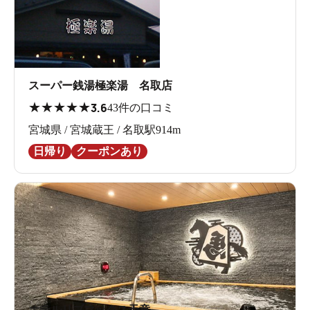
スーパー銭湯極楽湯 名取店
★
★
★
★
★
3.6
43件の口コミ
宮城県 / 宮城蔵王 / 名取駅914m
日帰り
クーポンあり
ホテルリブマックス天童