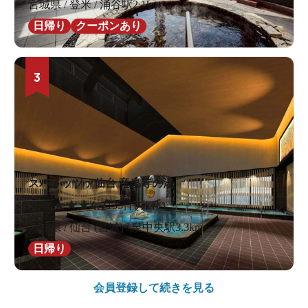
宮城県 / 登米 / 涌谷駅2.1km
日帰り
クーポンあり
3
スパメッツァ仙台 竜泉寺の湯
★
★
★
★
★
4.7
135件の口コミ
宮城県 / 仙台 (宮城) / 泉中央駅3.3km
日帰り
会員登録して続きを見る