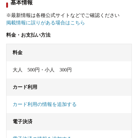
基本情報
含むと、ほんのりと鉄臭がして少旨じょっぱい味
がします。
※最新情報は各種公式サイトなどでご確認ください
掲載情報に誤りがある場合はこちら
この時は時間帯が良かったのか、森の木々を眺め
料金・お支払い方法
ながら、ずっと貸切状態でまったりできました。
料金
主な成分: ﾘﾁｳﾑｲｵﾝ0.3mg、ﾅﾄﾘｳﾑｲｵﾝ空欄、ﾏｸﾞﾈｼｳﾑｲ
ｵﾝ34.1mg、ｶﾙｼｳﾑｲｵﾝ270.5mg、ｽﾄﾛﾝﾁｳﾑｲｵﾝ1.6mg、
大人 500円・小人 300円
鉄（II）ｲｵﾝ1.8mg、ﾌｯ素ｲｵﾝ2.9mg、塩素ｲｵﾝ
564.7mg、硫酸ｲｵﾝ1870mg、ﾘﾝ酸ニ水素ｲｵﾝ0.1mg、
カード利用
炭酸水素ｲｵﾝ560.8mg、ﾒﾀｹｲ酸73.8mg、ﾒﾀﾎｳ酸
カード利用の情報を追加する
50.2mg、ﾒﾀ亜ﾋ酸2.0mg、遊離二酸化炭素283.5mg、
成分総計 3774.5mg
電子決済
※なお、平成21年の分析書だったので、間もなく
更新かも知れません。