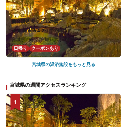
仙台湯処 サンピアの湯
★
★
★
★
★
4.2
31件の口コミ
宮城県 / 仙台 (宮城) / 六丁の目駅572m
日帰り
クーポンあり
宮城県の
温浴施設をもっと見る
宮城県の週間アクセスランキング
1