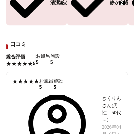
2
清潔感がある
静かに過ご
口コミ
お風呂
施設
総合評価
5
5
5
★
★
★
★
★
★
★
★
★
★
お風呂
施設
5
5
きくりん
さん(
男
性
、
50代
～
)
2026年04