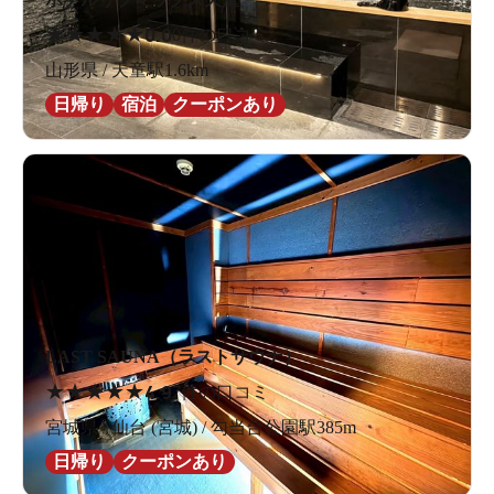
★
★
★
★
★
0.0
0件の口コミ
山形県 / 天童駅1.6km
日帰り
宿泊
クーポンあり
LAST SAUNA（ラストサウナ）
★
★
★
★
★
4.9
7件の口コミ
宮城県 / 仙台 (宮城) / 勾当台公園駅385m
日帰り
クーポンあり