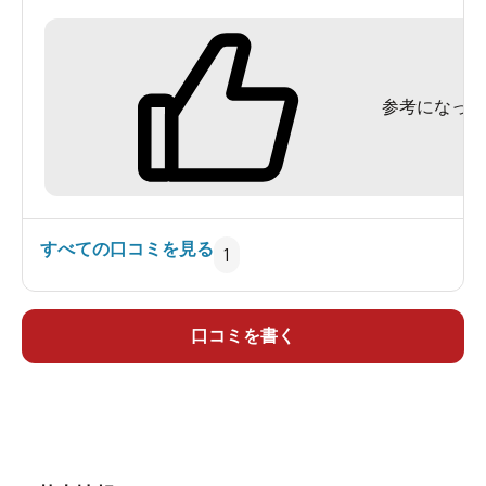
入浴料500円は、管理事務所不在の時には料金箱
へ。管理室左側の通路の先に男女別の浴室があ
参考になった
り、男湯は左側です。
棚にプラ籠が置かれた脱衣場には、ドライヤーな
し。浴場に行くと、右側に1人分のシャワーがある
洗い場。石鹸などのアメニティはありません。
すべての口コミを見る
1
奥に10人サイズの岩風呂があり、微黄褐色透明の
ナトリウム・カルシウムー硫酸塩・塩化物泉（源
口コミを書く
泉名: 不忘の湯）が源泉かけ流しにされています。
泉温70.8℃を加水・加温なしで、41℃位で供給。
PH6.6で、肌がややスベスベする浴感です。循環・
消毒なし。卑猥な形の湯口から注がれる湯を口に