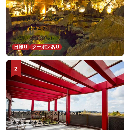
仙台湯処 サンピアの湯
★
★
★
★
★
4.2
31件の口コミ
宮城県 / 仙台 (宮城) / 六丁の目駅572m
日帰り
クーポンあり
2
わくや天平の湯（てんぴょうのゆ）
★
★
★
★
★
4.2
40件の口コミ