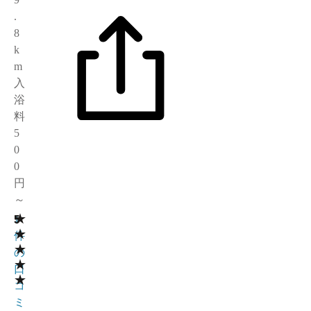
.
8
k
m
入
浴
料
5
0
0
円
～
★
5
1
★
件
★
の
★
口
★
コ
ミ