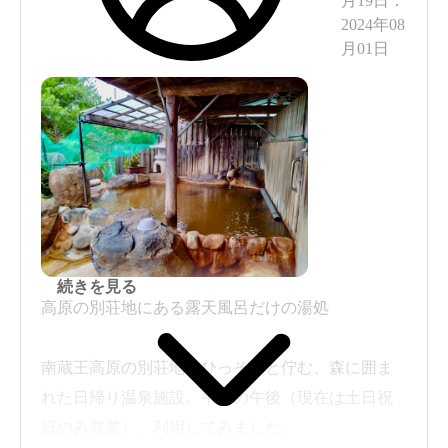
月19日
：
2024年08
月01日
続きを見る
高原の別荘地にある露天風呂だけの湯処
南蔵王高原の別荘地にひっそりと佇む、森に囲ま
れた日帰り温泉施設。平日の午後（現在は土日祝
日のみ営業）、利用してみました。