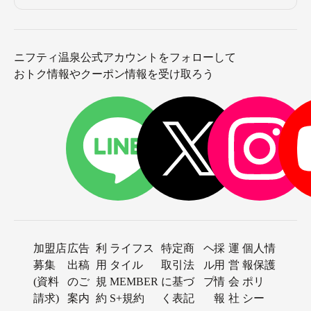
ニフティ温泉公式アカウントをフォローして
おトク情報やクーポン情報を受け取ろう
加盟店
広告
利
ライフス
特定商
ヘ
採
運
個人情
募集
出稿
用
タイル
取引法
ル
用
営
報保護
(資料
のご
規
MEMBER
に基づ
プ
情
会
ポリ
請求)
案内
約
S+規約
く表記
報
社
シー