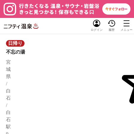
ログイン
履歴
メニュー
日帰り
不忘の湯
宮
城
県
/
白
石
/
白
石
駅
9