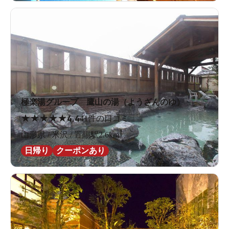
極楽湯グループ 鷹山の湯（ようざんのゆ）
★
★
★
★
★
4.4
41件の口コミ
山形県 / 米沢 / 置賜駅2.6km
日帰り
クーポンあり