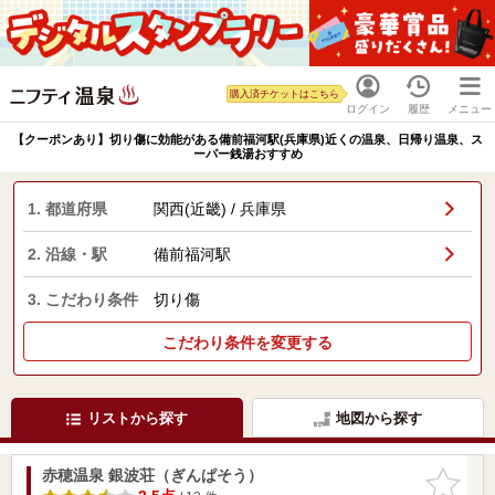
購入済チケットはこちら
ログイン
履歴
メニュー
【クーポンあり】切り傷に効能がある備前福河駅(兵庫県)近くの温泉、日帰り温泉、ス
ーパー銭湯おすすめ
1. 都道府県
関西(近畿) / 兵庫県
2. 沿線・駅
備前福河駅
3. こだわり条件
切り傷
こだわり条件を変更する
リストから探す
地図から探す
赤穂温泉 銀波荘（ぎんぱそう）
お気に入
りに追加