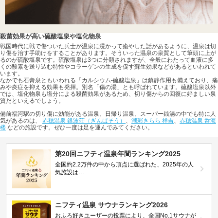
殺菌効果が高い硫酸塩泉や塩化物泉
戦国時代に戦で傷ついた兵士が温泉に浸かって癒やした話があるように、温泉は切
り傷を治す手助けをすることがあります。そういった温泉の泉質として筆頭に上が
るのが硫酸塩泉です。硫酸塩泉は3つに分類されますが、全般にわたって血液に多
くの酸素を送り込む特性やコラーゲンの生成を促す蘇生効果などがあるといわれて
います。
なかでも石膏泉ともいわれる「カルシウム-硫酸塩泉」は鎮静作用も備えており、痛
みや炎症を抑える効果も発揮。別名「傷の湯」とも呼ばれています。硫酸塩泉以外
では、塩化物泉も塩分による殺菌効果があるため、切り傷からの回復に好ましい泉
質だといえるでしょう。
備前福河駅の切り傷に効能がある温泉、日帰り温泉、スーパー銭湯の中でも特に人
気があるのは、
赤穂温泉 銀波荘（ぎんぱそう）
、
潮彩きらら 祥吉
、
赤穂温泉 呑海
楼
などの施設です。ぜひ一度は足を運んでみてください。
第20回ニフティ温泉年間ランキング2025
全国約2.2万件の中から頂点に選ばれた、2025年の人
気施設は…
ニフティ温泉 サウナランキング2026
おふろ好きユーザーの投票により、全国No.1サウナが