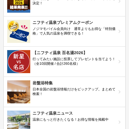
決定！
ニフティ温泉プレミアムクーポン
ノジマモバイル会員向け 通常よりもお得な「特別価
格」で人気の温泉を満喫できる！
【ニフティ温泉 百名湯2026】
行ってみたい施設に投票してプレゼントを当てよう！
（全10回開催 / 合計260名様）
岩盤浴特集
日本全国の岩盤浴情報だけをピックアップ。まとめて
検索！
ニフティ温泉ニュース
温泉にもっと行きたくなる！お得な情報を掲載中