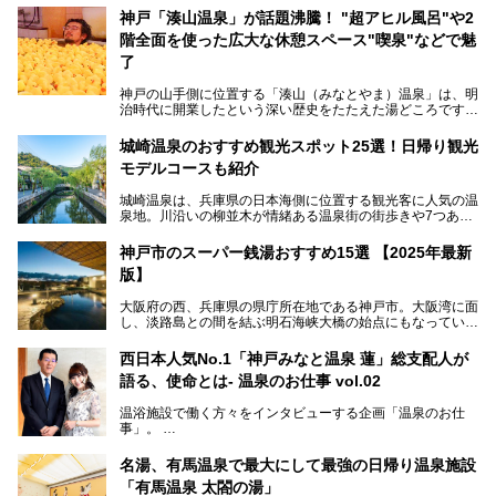
神戸「湊山温泉」が話題沸騰！ "超アヒル風呂"や2
階全面を使った広大な休憩スペース"喫泉"などで魅
了
神戸の山手側に位置する「湊山（みなとやま）温泉」は、明
治時代に開業したという深い歴史をたたえた湯どころです。
そんな長寿の温泉が今、話題となっています。理由は湯船い
っぱいに浮かぶアヒルちゃん。さらに、ゆったりくつろげて
城崎温泉のおすすめ観光スポット25選！日帰り観光
コワーキングも可能な休憩スペースも人気に。斬新な企画や
モデルコースも紹介
設備で人々をアッと驚かせる湊山温泉の魅力をリポートしま
す。
城崎温泉は、兵庫県の日本海側に位置する観光客に人気の温
泉地。川沿いの柳並木が情緒ある温泉街の街歩きや7つある
外湯巡り、ロープウェイからの絶景、冬のカニ料理などで知
られています。鉄道の駅から温泉街が近く、歩いて回るのに
神戸市のスーパー銭湯おすすめ15選 【2025年最新
ちょうどよい規模で、日帰りでの訪問にもおすすめです。
版】
この記事では、城崎温泉と周辺の見どころから厳選した25
大阪府の西、兵庫県の県庁所在地である神戸市。大阪湾に面
の観光スポットをピックアップ。温泉やご当地グルメなどを
し、淡路島との間を結ぶ明石海峡大橋の始点にもなっていま
盛り込んだ日帰り観光モデルコースも紹介しているので、ぜ
す。古くから港町として栄え、異国情緒の残る異人館街や中
ひ参考にしてくださいね！
華街をはじめ、きらびやかに発展したハーバーランドなど、
西日本人気No.1「神戸みなと温泉 蓮」総支配人が
人気観光スポットもめじろ押しです。
語る、使命とは- 温泉のお仕事 vol.02
そして、温泉好きの視点から見ると、神戸市といえば何とい
っても「有馬温泉」。日本三古湯の一角をなす、歴史ある名
温浴施設で働く方々をインタビューする企画「温泉のお仕
湯です。そのお湯をリーズナブルに体験できる健康ランドや
事」。
スーパー銭湯があったら……。今回はそんな希望に沿う施設
第2弾はニフティ温泉年間ランキング2018で全国総合ランキ
も含め、おすすめのスパ銭をピックアップしてご紹介してい
ング西日本1位、2年連続「ベストオブ宿泊賞」に輝いた
きます！
名湯、有馬温泉で最大にして最強の日帰り温泉施設
「神戸みなと温泉 蓮」の魅力に迫りました！
「有馬温泉 太閤の湯」