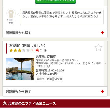
楽天トラベルの宿泊プランを見る
露天風呂が最高に開放的で素晴らしい！ 風呂のふちにアゴをのせ
ると、湯面と水平線が重なります。 曇天だから余計に重なるよ…
50代～
女性
関連情報から探す
対鴎館（閉館しました）
お気に入
りに追加
3.0点
/ 1 件
兵庫県 / 赤穂市
備前福河駅7.41km
播州赤穂駅3.58km
JR赤穂線播州赤穂駅からバス保養センター行き約15分御崎
下車から徒歩…
営業時間 15:00～21:00
入浴料金 1,500円～
日帰り
宿泊
切り傷
関連情報から探す
兵庫県のニフティ温泉ニュース