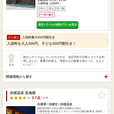
入浴料金 1,500円～
日帰り
宿泊
切り傷
クーポンあり
楽天トラベルの宿泊プランを見る
入浴料最大500円割引き
クーポン
入浴料を大人500円、子ども300円割引き！
前からマークはしていたのですが、当日予約で日帰りコースを利
用しました。食事の内容も、仲居さんの接客も良かった。なんと
いって…
匿名
関連情報から探す
赤穂温泉 呑海楼
お気に入
りに追加
3.7点
/ 3 件
兵庫県 / 赤穂市 / 赤穂温泉
備前福河駅7.45km
播州赤穂駅3.53km
山陽新幹線 相生駅よりタクシー30分山陽自動車道 赤穂IC