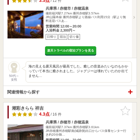
3.5点
/ 12 件
兵庫県 / 赤穂市 / 赤穂温泉
備前福河駅7.27km
播州赤穂駅3.57km
JR山陽本線 播州赤穂駅より路線バス利用15分（駅より無
料送迎バスあ…
営業時間 12:00～20:00
入浴料金 2,300円～
日帰り
宿泊
切り傷
楽天トラベルの宿泊プランを見る
海の見える露天風呂が最高でした。癒しの音楽みたいなのもかか
っていて本当に癒されました。ジャグジーは壊れていたのか出て
ません…
50代～
女性
関連情報から探す
潮彩きらら 祥吉
お気に入
りに追加
4.3点
/ 16 件
兵庫県 / 赤穂市 / 赤穂温泉
備前福河駅7.37km
播州赤穂駅3.61km
JR赤穂播州赤穂駅南(城跡側)出口からバス保養センター行
き約20分御…
営業時間 11:00～21:00