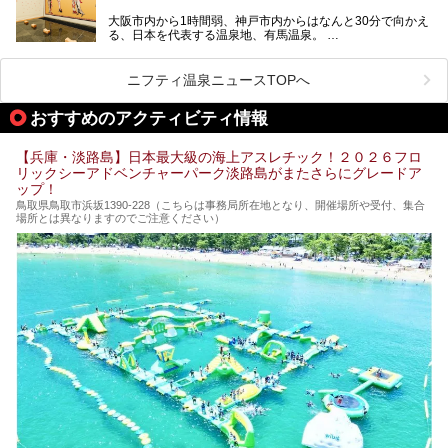
大阪市内から1時間弱、神戸市内からはなんと30分で向かえ
る、日本を代表する温泉地、有馬温泉。
そのなかでも最大の規模を誇る「有馬温泉 太閤の湯」は、
有名な「金泉」と「銀泉」に加え、人工のの炭酸泉まで楽し
める、ある意味「最強」ともいえる施設です。
ニフティ温泉ニュースTOPへ
今回は自慢のお湯をメインにその魅力の数々を紹介します！
おすすめのアクティビティ情報
【兵庫・淡路島】日本最大級の海上アスレチック！２０２６フロ
リックシーアドベンチャーパーク淡路島がまたさらにグレードア
ップ！
鳥取県鳥取市浜坂1390‐228（こちらは事務局所在地となり、開催場所や受付、集合
場所とは異なりますのでご注意ください）