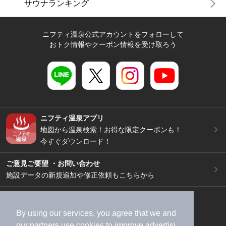
サウナランキング
ニフティ温泉公式アカウントをフォローして
おトク情報やクーポン情報を受け取ろう
ニフティ温泉アプリ
地図から温泉検索！お得な限定クーポンも！
今すぐダウンロード！
ご意見ご要望 ・お問い合わせ
施設データの新規追加や修正依頼もこちらから
スマートフォン
/
PC
加盟店募集（資料請求）
広告出稿のご案内
By using our services, you agree that we and
our
partners
use cookies to improve advertisi
利用規約
ライフスタイルMEMBERS+規約