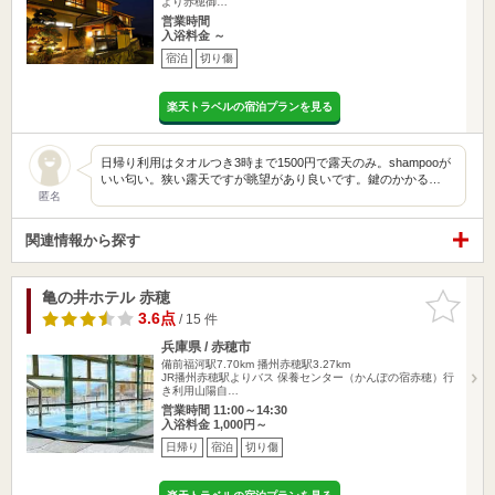
より赤穂御…
営業時間
入浴料金 ～
宿泊
切り傷
楽天トラベルの宿泊プランを見る
日帰り利用はタオルつき3時まで1500円で露天のみ。shampooが
いい匂い。狭い露天ですが眺望があり良いです。鍵のかかる…
匿名
関連情報から探す
亀の井ホテル 赤穂
お気に入
りに追加
3.6点
/ 15 件
兵庫県 / 赤穂市
備前福河駅7.70km
播州赤穂駅3.27km
JR播州赤穂駅よりバス 保養センター（かんぽの宿赤穂）行
き利用山陽自…
営業時間 11:00～14:30
入浴料金 1,000円～
日帰り
宿泊
切り傷