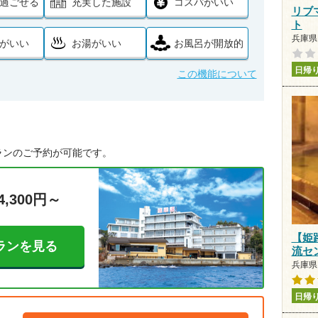
過ごせる
充実した施設
コスパがいい
リブ
ト
兵庫県 
がいい
お湯がいい
お風呂が開放的
日帰
この機能について
ランのご予約が可能です。
4,300円～
【姫
ランを見る
流セ
兵庫県 
日帰