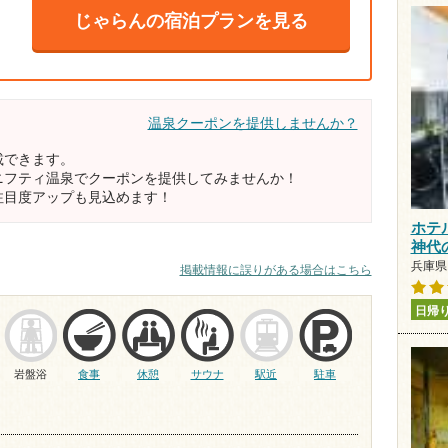
じゃらんの宿泊プランを見る
温泉クーポンを提供しませんか？
載できます。
ニフティ温泉でクーポンを提供してみませんか！
注目度アップも見込めます！
ホテ
神代
兵庫県 
掲載情報に誤りがある場合はこちら
日帰
岩盤浴
食事
休憩
サウナ
駅近
駐車