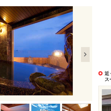
近
ス
出典：
http://w