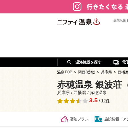
赤穂温泉
温浴施設を探す
電
温泉TOP
>
関西(近畿)
>
兵庫県
>
西播
赤穂温泉 銀波荘
兵庫県 / 西播磨 / 赤穂温泉
3.5
/
12件
宿泊プラン
施設情報・ア