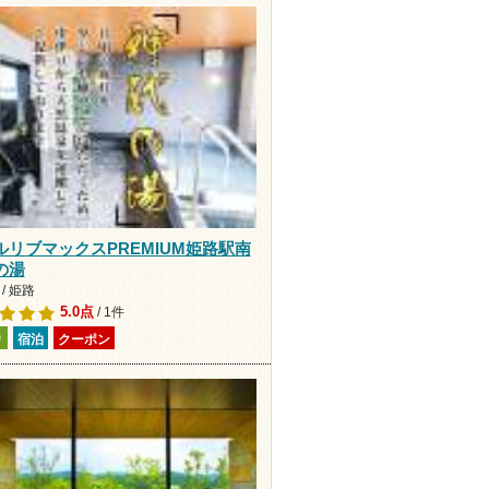
ルリブマックスPREMIUM姫路駅南
の湯
/ 姫路
5.0点
/ 1件
り
宿泊
クーポン