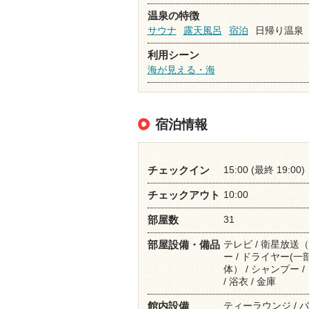
温泉の特徴
サウナ
露天風呂
宿泊
日帰り温泉
利用シーン
海が見える・海
宿泊情報
15:00 (最終 19:00)
チェックイン
10:00
チェックアウト
31
部屋数
テレビ / 衛星放送（
部屋設備・備品
ー / ドライヤー(一部
体） / シャンプー /
/ 浴衣 / 金庫
ティーラウンジ / バー
館内設備