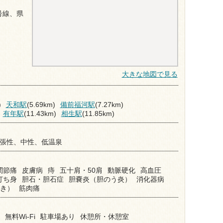
号線、県
大きな地図で見る
)
天和駅
(5.69km)
備前福河駅
(7.27km)
有年駅
(11.43km)
相生駅
(11.85km)
高張性、中性、低温泉
関節痛
皮膚病
痔
五十肩・50肩
動脈硬化
高血圧
打ち身
胆石・胆石症
胆嚢炎（胆のう炎）
消化器病
き）
筋肉痛
無料Wi-Fi
駐車場あり
休憩所・休憩室