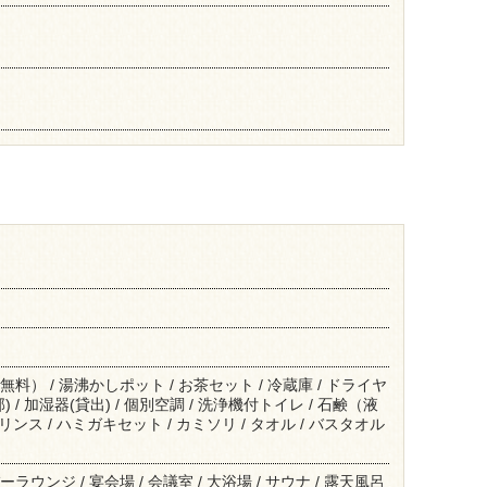
無料） / 湯沸かしポット / お茶セット / 冷蔵庫 / ドライヤ
) / 加湿器(貸出) / 個別空調 / 洗浄機付トイレ / 石鹸（液
 リンス / ハミガキセット / カミソリ / タオル / バスタオル
ラウンジ / 宴会場 / 会議室 / 大浴場 / サウナ / 露天風呂