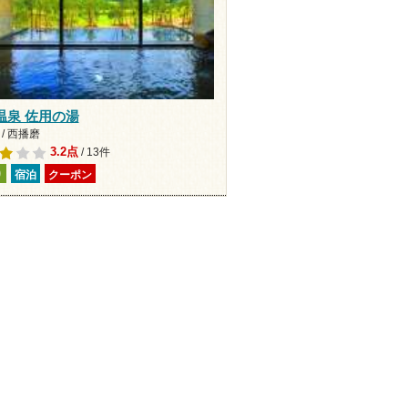
温泉 佐用の湯
/ 西播磨
3.2点
/ 13件
り
宿泊
クーポン