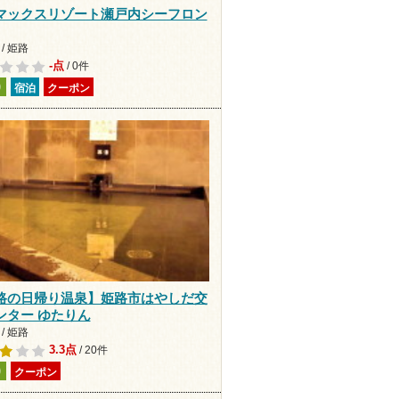
マックスリゾート瀬戸内シーフロン
/ 姫路
-点
/ 0件
り
宿泊
クーポン
路の日帰り温泉】姫路市はやしだ交
ンター ゆたりん
/ 姫路
3.3点
/ 20件
り
クーポン