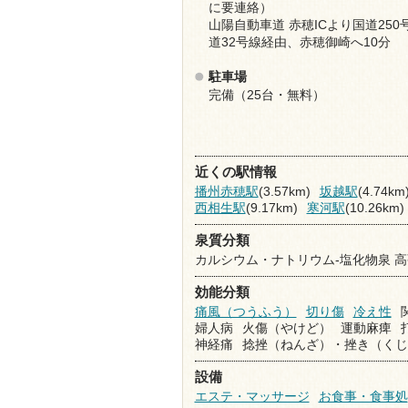
に要連絡）
山陽自動車道 赤穂ICより国道250
道32号線経由、赤穂御崎へ10分
駐車場
完備（25台・無料）
近くの駅情報
播州赤穂駅
(3.57km)
坂越駅
(4.74km
西相生駅
(9.17km)
寒河駅
(10.26km)
泉質分類
カルシウム・ナトリウム-塩化物泉 
効能分類
痛風（つうふう）
切り傷
冷え性
婦人病
火傷（やけど）
運動麻痺
神経痛
捻挫（ねんざ）・挫き（くじ
設備
エステ・マッサージ
お食事・食事処