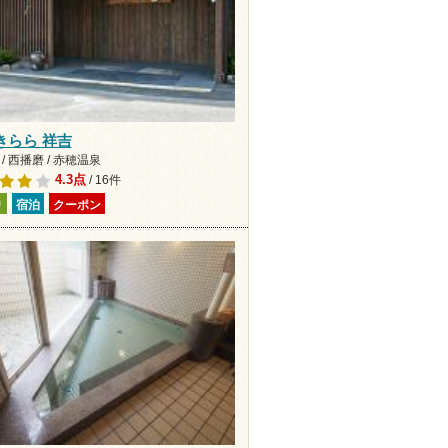
きらら 祥吉
/ 西播磨 / 赤穂温泉
4.3点
/ 16件
り
宿泊
クーポン