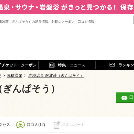
 銀波荘（ぎんぱそう）の温泉情報、お得なクーポン、口コミ情報
子チケット・クーポン
特集・ニュース
ランキン
磨
>
赤穂温泉
>
赤穂温泉 銀波荘（ぎんぱそう）
（ぎんぱそう）
口
クセス
口コミ(12)
温泉レポート