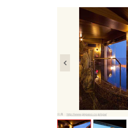
出典：
http://www.ginpaso.co.jp/spa/