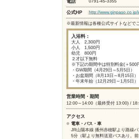
0791-45-3355
電話
http://www.ginpaso.co.jp/
公式HP
※最新情報は各種公式サイトなどで
入浴料：
大人 2,300円
小人 1,500円
幼児 800円
２才以下無料
※下記の期間中は特別料金(＋50
・GW期間（4月29日～5月5日）
・お盆期間（8月13日～8月15日）
・年末年始（12月29日～1月5日）
営業時間・期間
12:00～14:00（最終受付 13:00) / 1
アクセス
電車・バス・車
JR山陽本線 播州赤穂駅より路線バ
5分（駅より無料送迎バスあり。前