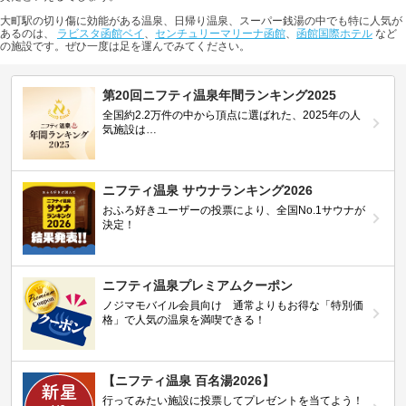
大町駅の切り傷に効能がある温泉、日帰り温泉、スーパー銭湯の中でも特に人気が
あるのは、
ラビスタ函館ベイ
、
センチュリーマリーナ函館
、
函館国際ホテル
など
の施設です。ぜひ一度は足を運んでみてください。
第20回ニフティ温泉年間ランキング2025
全国約2.2万件の中から頂点に選ばれた、2025年の人
気施設は…
ニフティ温泉 サウナランキング2026
おふろ好きユーザーの投票により、全国No.1サウナが
決定！
ニフティ温泉プレミアムクーポン
ノジマモバイル会員向け 通常よりもお得な「特別価
格」で人気の温泉を満喫できる！
【ニフティ温泉 百名湯2026】
行ってみたい施設に投票してプレゼントを当てよう！