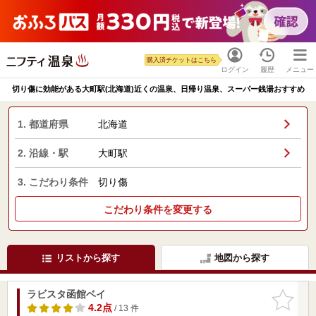
購入済チケットはこちら
ログイン
履歴
メニュー
切り傷に効能がある大町駅(北海道)近くの温泉、日帰り温泉、スーパー銭湯おすすめ
1. 都道府県
北海道
2. 沿線・駅
大町駅
3. こだわり条件
切り傷
こだわり条件を変更する
リストから探す
地図から探す
ラビスタ函館ベイ
お気に入
りに追加
4.2点
/ 13 件