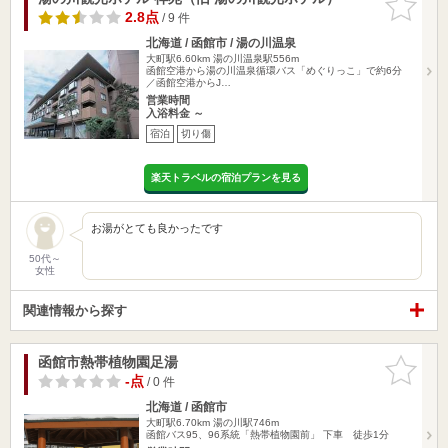
りに追加
2.8点
/ 9 件
北海道 / 函館市 / 湯の川温泉
大町駅6.60km
湯の川温泉駅556m
函館空港から湯の川温泉循環バス「めぐりっこ」で約6分
／函館空港からJ…
営業時間
入浴料金 ～
宿泊
切り傷
楽天トラベルの宿泊プランを見る
お湯がとても良かったです
50代～
女性
関連情報から探す
函館市熱帯植物園足湯
お気に入
りに追加
-点
/ 0 件
北海道 / 函館市
大町駅6.70km
湯の川駅746m
函館バス95、96系統「熱帯植物園前」 下車 徒歩1分