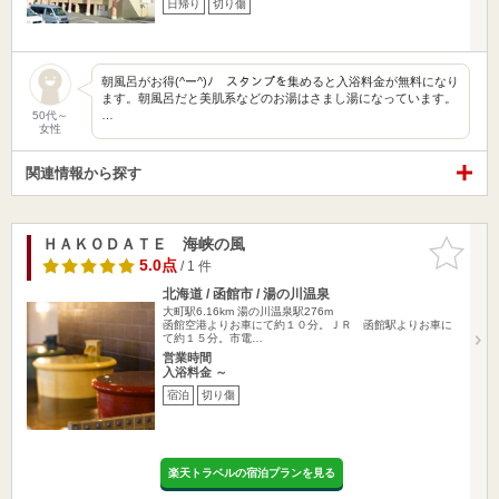
日帰り
切り傷
朝風呂がお得(^ー^)ﾉ スタンプを集めると入浴料金が無料になり
ます。朝風呂だと美肌系などのお湯はさまし湯になっています。
…
50代～
女性
関連情報から探す
ＨＡＫＯＤＡＴＥ 海峡の風
お気に入
りに追加
5.0点
/ 1 件
北海道 / 函館市 / 湯の川温泉
大町駅6.16km
湯の川温泉駅276m
函館空港よりお車にて約１０分。ＪＲ 函館駅よりお車に
て約１５分。市電…
営業時間
入浴料金 ～
宿泊
切り傷
楽天トラベルの宿泊プランを見る