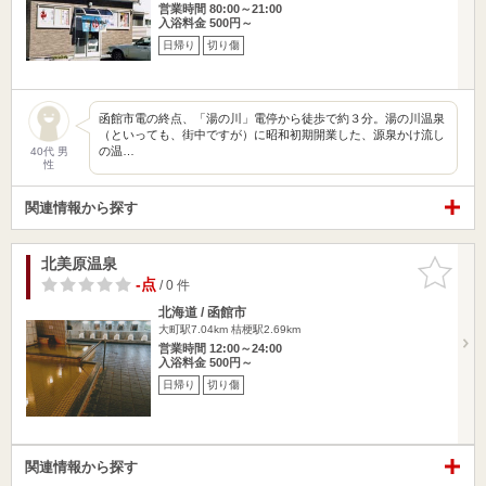
営業時間 80:00～21:00
入浴料金 500円～
日帰り
切り傷
函館市電の終点、「湯の川」電停から徒歩で約３分。湯の川温泉
（といっても、街中ですが）に昭和初期開業した、源泉かけ流し
の温…
40代 男
性
関連情報から探す
北美原温泉
お気に入
りに追加
-点
/ 0 件
北海道 / 函館市
大町駅7.04km
桔梗駅2.69km
営業時間 12:00～24:00
入浴料金 500円～
日帰り
切り傷
関連情報から探す