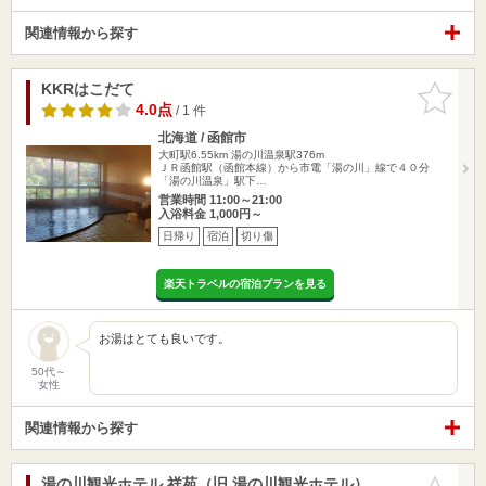
関連情報から探す
KKRはこだて
お気に入
りに追加
4.0点
/ 1 件
北海道 / 函館市
大町駅6.55km
湯の川温泉駅376m
ＪＲ函館駅（函館本線）から市電「湯の川」線で４０分
「湯の川温泉」駅下…
営業時間 11:00～21:00
入浴料金 1,000円～
日帰り
宿泊
切り傷
楽天トラベルの宿泊プランを見る
お湯はとても良いです。
50代～
女性
関連情報から探す
湯の川観光ホテル 祥苑（旧 湯の川観光ホテル）
お気に入