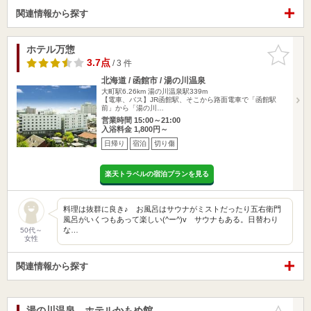
関連情報から探す
ホテル万惣
お気に入
りに追加
3.7点
/ 3 件
北海道 / 函館市 / 湯の川温泉
大町駅6.26km
湯の川温泉駅339m
【電車、バス】JR函館駅、そこから路面電車で「函館駅
前」から「湯の川…
営業時間 15:00～21:00
入浴料金 1,800円～
日帰り
宿泊
切り傷
楽天トラベルの宿泊プランを見る
料理は抜群に良き♪ お風呂はサウナがミストだったり五右衛門
風呂がいくつもあって楽しい(^ー^)v サウナもある。日替わり
な…
50代～
女性
関連情報から探す
湯の川温泉 ホテルかもめ館
お気に入