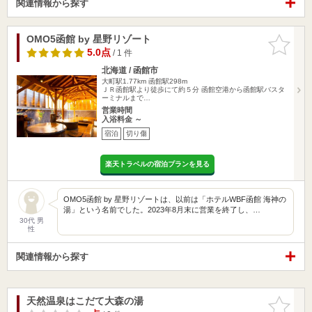
関連情報から探す
OMO5函館 by 星野リゾート
お気に入
りに追加
5.0点
/ 1 件
北海道 / 函館市
大町駅1.77km
函館駅298m
ＪＲ函館駅より徒歩にて約５分 函館空港から函館駅バスタ
ーミナルまで…
営業時間
入浴料金 ～
宿泊
切り傷
楽天トラベルの宿泊プランを見る
OMO5函館 by 星野リゾートは、以前は「ホテルWBF函館 海神の
湯」という名前でした。2023年8月末に営業を終了し、…
30代 男
性
関連情報から探す
天然温泉はこだて大森の湯
お気に入
りに追加