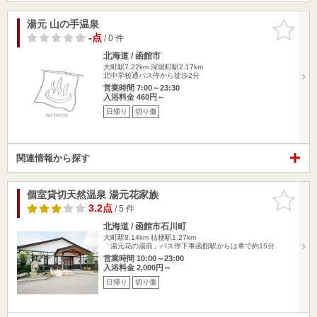
湯元 山の手温泉
お気に入
りに追加
-点
/ 0 件
北海道 / 函館市
大町駅7.22km
深堀町駅2.17km
北中学校通バス停から徒歩2分
営業時間 7:00～23:30
入浴料金 460円～
日帰り
切り傷
関連情報から探す
個室貸切天然温泉 湯元花家族
お気に入
りに追加
3.2点
/ 5 件
北海道 / 函館市石川町
大町駅8.14km
桔梗駅1.27km
「湯元花の湯前」バス停下車函館駅からは車で約15分
営業時間 10:00～23:00
入浴料金 2,000円～
日帰り
切り傷