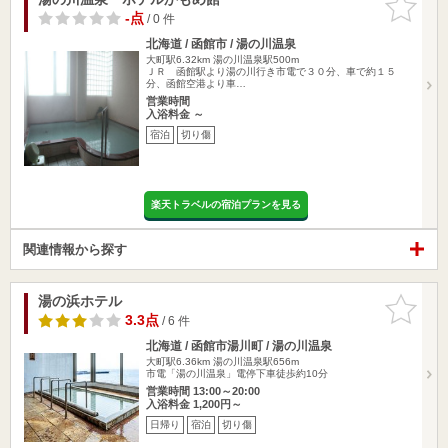
りに追加
-点
/ 0 件
北海道 / 函館市 / 湯の川温泉
大町駅6.32km
湯の川温泉駅500m
ＪＲ 函館駅より湯の川行き市電で３０分、車で約１５
分、函館空港より車…
営業時間
入浴料金 ～
宿泊
切り傷
楽天トラベルの宿泊プランを見る
関連情報から探す
湯の浜ホテル
お気に入
りに追加
3.3点
/ 6 件
北海道 / 函館市湯川町 / 湯の川温泉
大町駅6.36km
湯の川温泉駅656m
市電「湯の川温泉」電停下車徒歩約10分
営業時間 13:00～20:00
入浴料金 1,200円～
日帰り
宿泊
切り傷