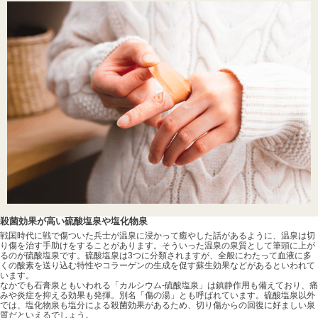
殺菌効果が高い硫酸塩泉や塩化物泉
戦国時代に戦で傷ついた兵士が温泉に浸かって癒やした話があるように、温泉は切
り傷を治す手助けをすることがあります。そういった温泉の泉質として筆頭に上が
るのが硫酸塩泉です。硫酸塩泉は3つに分類されますが、全般にわたって血液に多
くの酸素を送り込む特性やコラーゲンの生成を促す蘇生効果などがあるといわれて
います。
なかでも石膏泉ともいわれる「カルシウム-硫酸塩泉」は鎮静作用も備えており、痛
みや炎症を抑える効果も発揮。別名「傷の湯」とも呼ばれています。硫酸塩泉以外
では、塩化物泉も塩分による殺菌効果があるため、切り傷からの回復に好ましい泉
質だといえるでしょう。