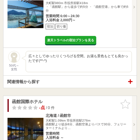
大町駅980m
市役所前駅418m
・「函館駅」から徒歩で約5分 ・「函館空港」から車で約5
分
営業時間 6:00～24:30
入浴料金 2,000円～
宿泊
切り傷
楽天トラベルの宿泊プランを見る
広々としてゆったりくつろげる空間。お湯も景色もとても良かっ
たです(*^-^)
50代～
女性
関連情報から探す
函館国際ホテル
お気に入
りに追加
-点
/ 0 件
北海道 / 函館市
大町駅1.09km
市役所前駅276m
函館駅より徒歩8分、函館空港よりバスで30分、フェリー
ターミナルより…
営業時間
入浴料金 ～