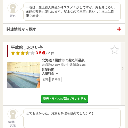
一番は、屋上露天風呂がオススメ！少しですが、海も見えるし、
函館の夜景も楽しめます。屋上なので星空も良いし！屋上は貴
重？赤湯…
匿名
関連情報から探す
平成館しおさい亭
お気に入
りに追加
3.5点
/ 2 件
北海道 / 函館市 / 湯の川温泉
大町駅6.43km
湯の川温泉駅671m
営業時間
入浴料金 ～
宿泊
切り傷
楽天トラベルの宿泊プランを見る
とても良かった。お湯も料理も最高でした( ´∀`)
50代～
女性