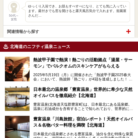
ゆっくり入浴でき、お肌もすべすべになり、とても気に入ってい
ます。庭付きでも窓を開けると露天風呂気分で入れます。造園屋
さんだ…
50代～
女性
関連情報から探す
北海道のニフティ温泉ニュース
熱波甲子園で熱演！熱ごりの活動拠点「湯屋・サー
モン」でバルクオムのスキンケアがもらえる
2025年5月19日（月）に開催された「熱波甲子園2025春大
会」において、熱波師「熱ごり」が4冠を達成しました！
このたび、バルクオム賞の受賞を記念して、熱ごりさんの活
動拠点である北海道の銭湯「湯屋・サーモン」にて、メンズ
日本最北の温泉郷「豊富温泉」世界的に希少な天然
スキンケアブランド バルクオムの「ONE DAY KIT」を数量
オイルバスを徹底紹介【北海道】
限定でプレゼントいたします。
老若男女問わず、多くの方にご体験いただける製品ですの
豊富温泉(北海道天塩郡豊富町)は、日本最北にある温泉郷。
で、ぜひお試しください。※6月13日配布開始、なくなり次
温泉に石油成分を含有することで知られており、世界的にも
第終了
大変希少な泉質です。また、油分が乾癬やアトピー性皮膚炎
に特効があると言われ、遠隔地ながらも全国から湯治・療養
───
豊富温泉「川島旅館」宿泊レポート！天然オイルバ
目的で多くの人々が訪れます。
提供元：株式会社バルクオム【PR】
ス＆名物バター料理を満喫【北海道】
この記事は株式会社バルクオム商品のPR記事です。
今回、四半世紀以上に渡り全国の温泉を巡り続ける筆者が現
日本最北の温泉郷とされる豊富温泉。油分を含む特殊な泉質
地体験し、独自の視点で豊富温泉の“天然オイルバス”をレポ