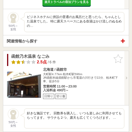
楽天トラベルの宿泊プランを見る
ビジネスホテルに併設の普通のお風呂だと思ったら、ちゃんとし
た温泉でした。 特に露天スペースにある壺湯はかけ流しのぬるめ
の…
50代～
女性
関連情報から探す
函館乃木温泉 なごみ
お気に入
りに追加
2.5点
/ 6 件
北海道 / 函館市
大町駅4.77km
柏木町駅596m
JR函館本線函館駅から市電湯の川行きで22分、柏木町下
車、徒歩5分
営業時間 11:00～23:00
入浴料金 490円～
日帰り
切り傷
好きな施設です。 回数券を購入し、いつも楽しみに利用させても
らってます。 サウナも２つ、露天も広くてくつろげます。 …
50代～
女性