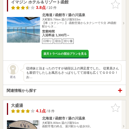
イマジン ホテル＆リゾート函館
お気に入
りに追加
3.8点
/ 10 件
北海道 / 函館市 / 湯の川温泉
大町駅6.79km
湯の川駅833m
【車（タクシー）】 函館空港からタクシーで５分 JR函館
駅からタ…
営業時間
入浴料金 1,300円～
日帰り
宿泊
切り傷
楽天トラベルの宿泊プランを見る
従姉妹と泊まったのですが値段以上の満足度でした。 従業員さん
も親切でしたしお風呂もさっぱりしてて浴場も広くてＧＯＯＤ！
お…
匿名
関連情報から探す
大盛湯
お気に入
りに追加
4.1点
/ 8 件
北海道 / 函館市 / 湯の川温泉
大町駅6.80km
湯の川駅91m
函館市電の終点、湯川駅から徒歩3分。