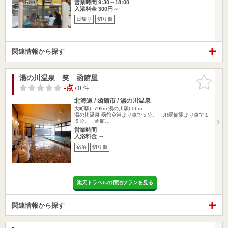
営業時間 9:30～18:00
入浴料金 300円～
日帰り
切り傷
関連情報から探す
湯の川温泉 笑 函館屋
お気に入
りに追加
-点
/ 0 件
北海道 / 函館市 / 湯の川温泉
大町駅6.79km
湯の川駅606m
湯の川温泉 函館空港より車で５分。 JR函館駅より車で１
５分。 函館…
営業時間
入浴料金 ～
宿泊
切り傷
楽天トラベルの宿泊プランを見る
関連情報から探す