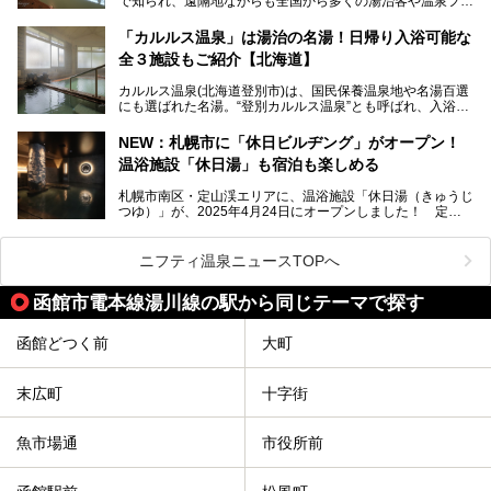
で知られ、遠隔地ながらも全国から多くの湯治客や温泉ファ
ート。温泉地概要や日帰り入浴施設をはじめ、宿泊施設・ア
ンが訪れる地です。
クセスまで徹底紹介します！
「カルルス温泉」は湯治の名湯！日帰り入浴可能な
「川島旅館」は、豊富温泉の開湯当初から営業する老舗旅
全３施設もご紹介【北海道】
館。とりわけ温泉の良さと名物のバター料理に定評があり、
口コミの評判も非常に高い宿。今回は筆者自ら宿泊し、自慢
カルルス温泉(北海道登別市)は、国民保養温泉地や名湯百選
の温泉や料理をはじめ、パブリックスペース・客室など宿の
にも選ばれた名湯。“登別カルルス温泉”とも呼ばれ、入浴剤
全貌を徹底的にご紹介します！
としてその名を聞いたことがある方も多いでしょう。観光色
豊かな登別温泉とは対照的な存在で、今も湯治場的な要素が
NEW：札幌市に「休日ビルヂング」がオープン！
残る閑静な温泉地です。
温浴施設「休日湯」も宿泊も楽しめる
今回、四半世紀以上に渡り全国の温泉を巡り続ける筆者が現
札幌市南区・定山渓エリアに、温浴施設「休日湯（きゅうじ
地体験し、カルルス温泉をご紹介。温泉地の概要や泉質解説
つゆ）」が、2025年4月24日にオープンしました！ 定山
をはじめ、日帰り入浴可能な全３施設の紹介・周辺観光・ア
渓の新たなランドマーク「休日ビルヂング」として誕生した
クセスまで徹底紹介します！
この施設は、温泉・サウナの「休日湯」・ラウンジの「THE
LOUNGE DAYOF」・グルメ「休日洋麺店」・ホテル「エク
ニフティ温泉ニュースTOPへ
スクラメーションホテル」で構成された、まさに大人の癒し
空間。
函館市電本線湯川線の駅から同じテーマで探す
今回は、そんな「休日ビルヂング」の魅力を5つのポイント
からご紹介します。
函館どつく前
大町
末広町
十字街
魚市場通
市役所前