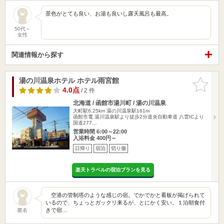
景色がとても良い、お湯も良いし露天風呂も最高。
50代～
女性
関連情報から探す
湯の川温泉ホテル ホテル雨宮館
お気に入
りに追加
4.0点
/ 2 件
北海道 / 函館市湯川町 / 湯の川温泉
大町駅6.25km
湯の川温泉駅161m
函館市電 湯川温泉駅より徒歩2分道央自動車道 八雲ICより
国道277…
営業時間 6:00～22:00
入浴料金 400円～
日帰り
宿泊
切り傷
楽天トラベルの宿泊プランを見る
空港の管制塔のような感じの宿。でかでかと看板が掲げられて
いるので、ちょっとガックリ来るが、とにかく安い。１泊朝食付
きで宿…
匿名