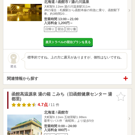
北海道 / 函館市 / 湯の川温泉
大町駅6.11km
湯の川温泉駅311m
JRの場合：札幌駅から函館本線の特急に乗り、函館駅下
車。約3時間20…
営業時間 13:00～21:00
入浴料金 1,200円～
日帰り
宿泊
切り傷
楽天トラベルの宿泊プランを見る
標準的ですね。上の方に露天がありますが、個性はないですね。
匿名
関連情報から探す
函館高温源泉 湯の箱 こみち（旧函館健康センター 湯
お気に入
都里)
りに追加
4.7点
/ 11 件
北海道 / 函館市
大町駅6.11km
五稜郭駅1.98km
最寄りバス停「南昭和」より徒歩5分
営業時間 0:00～24:00
入浴料金 880円～