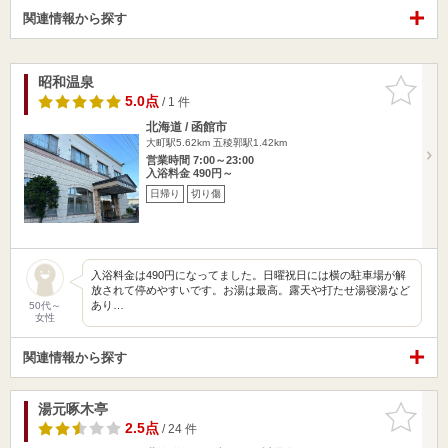
関連情報から探す
昭和温泉
お気に入
りに追加
5.0点
/ 1 件
北海道 / 函館市
大町駅5.62km
五稜郭駅1.42km
営業時間 7:00～23:00
入浴料金 490円～
日帰り
切り傷
入浴料金は490円になってました。日曜祝日には横の駐車場が解
放されて停めやすいです。お湯は最高。露天や打たせ湯寝湯など
あり…
50代～
女性
関連情報から探す
湯元啄木亭
お気に入
りに追加
2.5点
/ 24 件