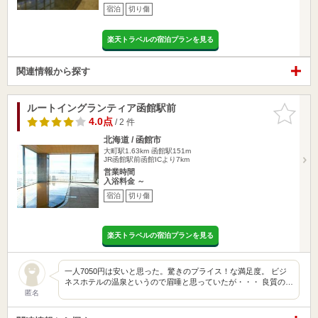
宿泊
切り傷
楽天トラベルの宿泊プランを見る
関連情報から探す
ルートイングランティア函館駅前
お気に入
りに追加
4.0点
/ 2 件
北海道 / 函館市
大町駅1.63km
函館駅151m
JR函館駅前函館ICより7km
営業時間
入浴料金 ～
宿泊
切り傷
楽天トラベルの宿泊プランを見る
一人7050円は安いと思った。驚きのプライス！な満足度。 ビジ
ネスホテルの温泉というので眉唾と思っていたが・・・ 良質の…
匿名