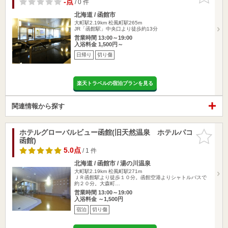
-点
/ 0 件
北海道 / 函館市
大町駅2.19km
松風町駅265m
JR「函館駅」中央口より徒歩約13分
営業時間 13:00～19:00
入浴料金 1,500円～
日帰り
切り傷
楽天トラベルの宿泊プランを見る
関連情報から探す
ホテルグローバルビュー函館(旧天然温泉 ホテルパコ
お気に入
函館)
りに追加
5.0点
/ 1 件
北海道 / 函館市 / 湯の川温泉
大町駅2.19km
松風町駅271m
ＪＲ函館駅より徒歩１０分。函館空港よりシャトルバスで
約２０分。大森町…
営業時間 13:00～19:00
入浴料金 ～1,500円
宿泊
切り傷