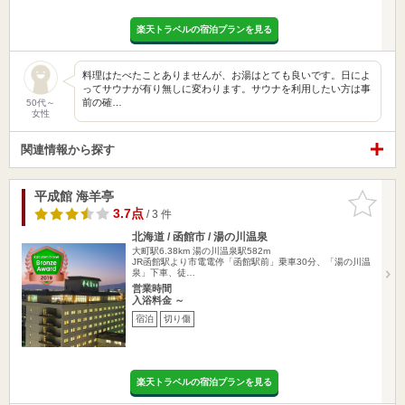
楽天トラベルの宿泊プランを見る
料理はたべたことありませんが、お湯はとても良いです。日によ
ってサウナが有り無しに変わります。サウナを利用したい方は事
前の確…
50代～
女性
関連情報から探す
平成館 海羊亭
お気に入
りに追加
3.7点
/ 3 件
北海道 / 函館市 / 湯の川温泉
大町駅6.38km
湯の川温泉駅582m
JR函館駅より市電電停「函館駅前」乗車30分、「湯の川温
泉」下車、徒…
営業時間
入浴料金 ～
宿泊
切り傷
楽天トラベルの宿泊プランを見る