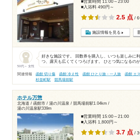
■営業時間 11:00～23:00
■入浴料 490円～
2.5 点
/ 
施設情報を見る
好きな施設です。 回数券を購入し、いつも楽しみに利
つ、露天も広くてくつろげます。 ひとつ気になるの
50代～ 女性
関連情報
函館 切り傷
函館 冷え性
函館 ひとり旅・一人旅
函館 エ
杉並町駅
競馬場前駅
ホテル万惣
北海道 / 函館市 / 湯の川温泉 /
競馬場前駅1.04km
/
湯の川温泉駅339m
■営業時間 15:00～21:00
■入浴料 1,800円～
3.7 点
/ 