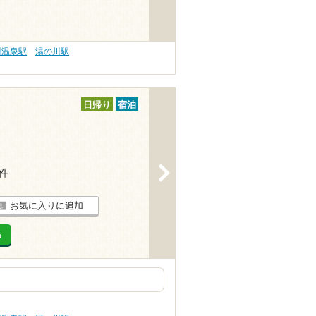
川温泉駅
湯の川駅
日帰り
宿泊
>
1件
お気に入りに追加
る