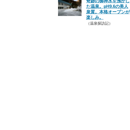
奇跡の御神水を沸かし
た温泉。pH9.6の美人
泉質。本格オープンが
楽しみ。
（温泉探訪記）