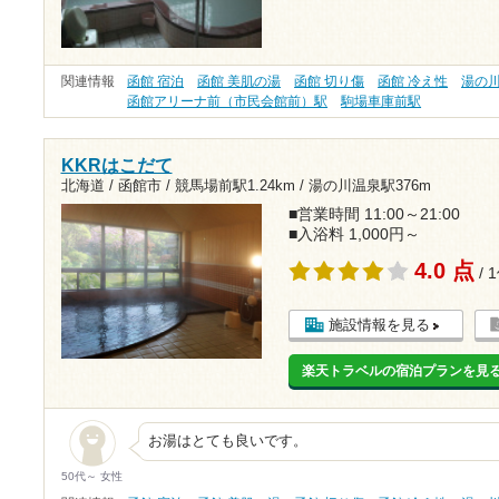
関連情報
函館 宿泊
函館 美肌の湯
函館 切り傷
函館 冷え性
湯の
函館アリーナ前（市民会館前）駅
駒場車庫前駅
KKRはこだて
北海道 / 函館市 /
競馬場前駅1.24km
/
湯の川温泉駅376m
■営業時間 11:00～21:00
■入浴料 1,000円～
4.0 点
/ 
施設情報を見る
楽天トラベルの宿泊プランを見
お湯はとても良いです。
50代～ 女性