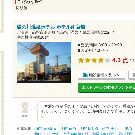
こだわり条件
切り傷
湯の川温泉ホテル ホテル雨宮館
北海道 / 函館市湯川町 / 湯の川温泉 /
競馬場前駅721m
/
湯の川温泉駅161m
■営業時間 6:00～22:00
■入浴料 400円～
4.0 点
/ 
施設情報を見る
楽天トラベルの宿泊プランを見
空港の管制塔のような感じの宿。でかでかと看板が
リ来るが、とにかく安い。１泊朝食付きで宿泊。夕食
匿名
ル…
関連情報
函館 塩化物泉
函館 宿泊
函館 切り傷
函館 冷え性
湯の
函館アリーナ前（市民会館前）駅
駒場車庫前駅
湯の川駅