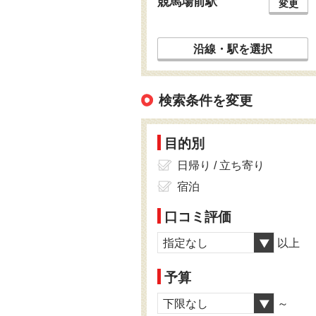
競馬場前駅
変更
沿線・駅を選択
検索条件を変更
目的別
日帰り / 立ち寄り
宿泊
口コミ評価
指定なし
以上
予算
下限なし
～