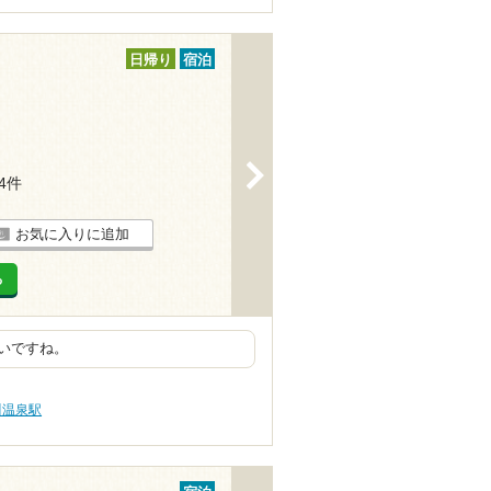
日帰り
宿泊
>
24件
お気に入りに追加
る
いですね。
川温泉駅