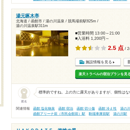
湯元啄木亭
北海道 / 函館市 / 湯の川温泉 /
競馬場前駅825m
/
湯の川温泉駅311m
■営業時間 13:00～21:00
■入浴料 1,200円～
2.5 点
/ 
施設情報を見る
楽天トラベルの宿泊プランを見
標準的ですね。上の方に露天がありますが、個性はな
匿名
関連情報
函館 塩化物泉
函館 宿泊
函館 切り傷
函館 冷え性
湯の
函館アリーナ前（市民会館前）駅
駒場車庫前駅
湯の川駅