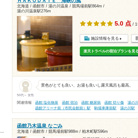
ＨＡＫＯＤＡＴＥ 海峡の風
北海道 / 函館市 / 湯の川温泉 /
競馬場前駅864m
/
湯の川温泉駅276m
5.0 点
/ 
施設情報を見る
楽天トラベルの宿泊プランを見
景色がとても良い、お湯も良いし露天風呂も最高。
50代～ 女性
関連情報
函館 塩化物泉
函館 宿泊
函館 糖尿病
函館 切り傷
湯の
函館アリーナ前（市民会館前）駅
駒場車庫前駅
湯の川駅
函館乃木温泉 なごみ
北海道 / 函館市 /
競馬場前駅988m
/
柏木町駅596m