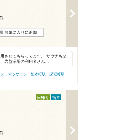
>
6件
お気に入りに追加
用させてもらってます。 サウナも２
が、岩盤浴場の利用者さん…
ステ・マッサージ
柏木町駅
深堀町駅
日帰り
宿泊
>
3件