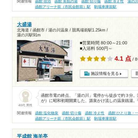
関連情報
函館 宿泊
函館 美肌の湯
函館 切り傷
函館 冷え性
湯の
函館アリーナ前（市民会館前）駅
駒場車庫前駅
大盛湯
北海道 / 函館市 / 湯の川温泉 /
競馬場前駅1.25km
/
湯の川駅91m
■営業時間 80:00～21:00
■入浴料 500円～
4.1 点
/ 
施設情報を見る
函館市電の終点、「湯の川」電停から徒歩で約３分。
が）に昭和初期開業した、源泉かけ流しの温泉銭湯。
40代 男性
関連情報
函館 塩化物泉
函館 切り傷
函館 冷え性
函館 ひとり旅・
函館アリーナ前（市民会館前）駅
駒場車庫前駅
平成館 海羊亭