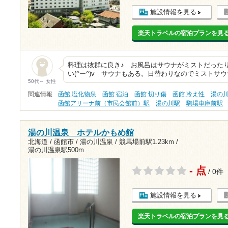
施設情報を見る
楽天トラベルの宿泊プランを見
料理は抜群に良き♪ お風呂はサウナがミストだった
い(^ー^)v サウナもある。日替わりなのでミストサ
50代～ 女性
関連情報
函館 塩化物泉
函館 宿泊
函館 切り傷
函館 冷え性
湯の
函館アリーナ前（市民会館前）駅
湯の川駅
駒場車庫前駅
湯の川温泉 ホテルかもめ館
北海道 / 函館市 / 湯の川温泉 /
競馬場前駅1.23km
/
湯の川温泉駅500m
- 点
/ 0件
施設情報を見る
楽天トラベルの宿泊プランを見