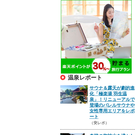
温泉レポート
サウナ＆露天が劇的進
化「極楽湯 羽生温
泉」！リニューアルで
登場のバレルサウナや
女性専用エリアをレポ
ート
（突レポ）