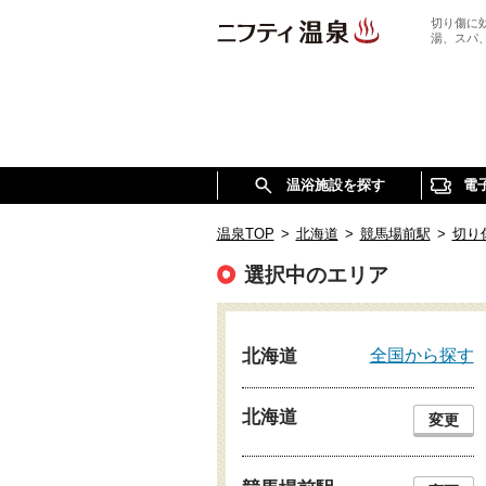
切り傷に
湯、スパ
温浴施設を探す
電
温泉TOP
>
北海道
>
競馬場前駅
>
切り
選択中のエリア
全国から探す
北海道
北海道
変更