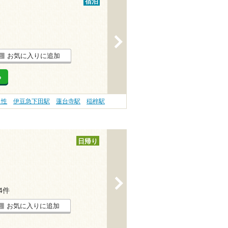
宿泊
>
お気に入りに追加
る
え性
伊豆急下田駅
蓮台寺駅
稲梓駅
日帰り
>
44件
お気に入りに追加