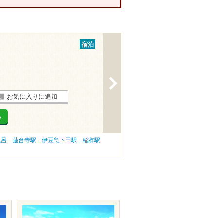
宿泊
>
お気に入りに追加
る
風呂
蓮台寺駅
伊豆急下田駅
稲梓駅