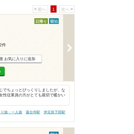
前へ
1
次へ
日帰り
宿泊
62件
>
お気に入りに追加
る
じでちょっとびっくりしましたが、な
女性従業員の方がとても親切で暖かい
とり旅・一人旅
蓮台寺駅
伊豆急下田駅