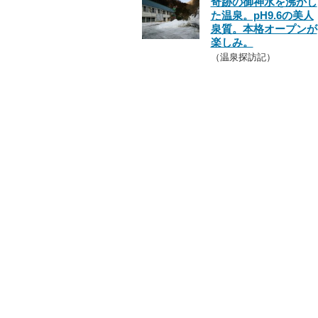
奇跡の御神水を沸かし
た温泉。pH9.6の美人
泉質。本格オープンが
楽しみ。
（温泉探訪記）