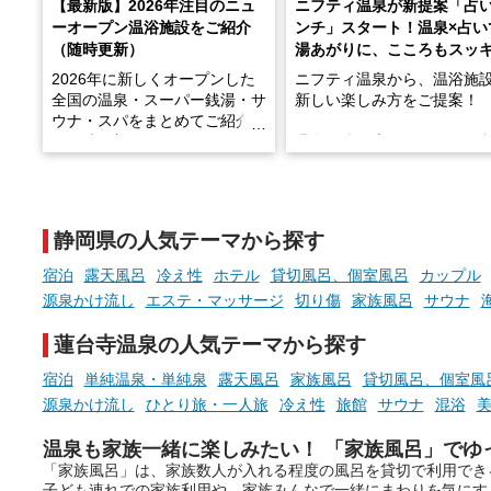
【最新版】2026年注目のニュ
ニフティ温泉が新提案「占
ーオープン温浴施設をご紹介
ンチ」スタート！温泉×占い
（随時更新）
湯あがりに、こころもスッ
2026年に新しくオープンした
ニフティ温泉から、温浴施
全国の温泉・スーパー銭湯・サ
新しい楽しみ方をご提案！
ウナ・スパをまとめてご紹介！
※随時更新しています
温泉で体を癒したあとに、
でこころもスッキリ──そん
天然温泉や露天風呂、注目のサ
新体験が楽しめる「占いベ
ウナなど、こだわりの魅力がつ
チ」を展開中♨
まったスポットが続々登場して
静岡県の人気テーマから探す
います。
手相やタロットなど気軽に
現地取材記事もあわせて紹介し
める占いで、“ととのう”お
宿泊
露天風呂
冷え性
ホテル
貸切風呂、個室風呂
カップル
ていますので、気になる施設は
時間を、もっと特別に。
源泉かけ流し
エステ・マッサージ
切り傷
家族風呂
サウナ
ぜひチェックして次のおでかけ
先の参考にしてみてください
蓮台寺温泉の人気テーマから探す
ね。
宿泊
単純温泉・単純泉
露天風呂
家族風呂
貸切風呂、個室風
源泉かけ流し
ひとり旅・一人旅
冷え性
旅館
サウナ
混浴
温泉も家族一緒に楽しみたい！ 「家族風呂」でゆ
「家族風呂」は、家族数人が入れる程度の風呂を貸切で利用でき
子ども連れでの家族利用や、家族みんなで一緒にまわりを気にす