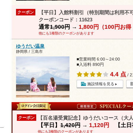
【平日】入館料割引（特別期間は利用不
クーポン
クーポンコード：11623
通常
1,900円
→
1,800円（100円お
他にも1種類のクーポンがあります
ゆうだい温泉
静岡県 / 三島市
■営業時間 6:00～24:00
■入浴料 890円
4.4 点
/ 
施設情報を見る
【百名湯受賞記念】ゆうだいコース（大人
クーポン
【平日】
1,420円
→
1,120円
【土日
他にも3種類のクーポンがあります