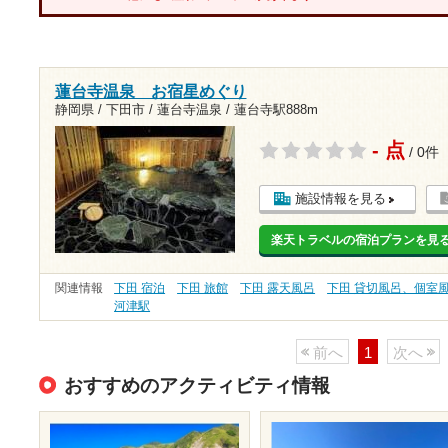
蓮台寺温泉 お宿星めぐり
静岡県 / 下田市 / 蓮台寺温泉 /
蓮台寺駅888m
- 点
/ 0件
施設情報を見る
楽天トラベルの宿泊プランを見
関連情報
下田 宿泊
下田 旅館
下田 露天風呂
下田 貸切風呂、個室
河津駅
前へ
1
次へ
おすすめのアクティビティ情報