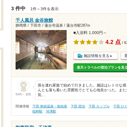
3 件中
1件～3件を表示
千人風呂 金谷旅館
静岡県 / 下田市 / 蓮台寺温泉 /
蓮台寺駅287m
■入浴料 1,000円～
4.2 点
/ 
施設情報を見る
楽天トラベルの宿泊プランを見
孫を連れ家族で始めて行きました。施設はレトロな感
んとも落ち着いた雰囲気でとても心地良かった。また
50代～ 女性
気…
関連情報
下田 単純温泉・単純泉
下田 宿泊
下田 カップル
下田 ひ
稲梓駅
河津駅