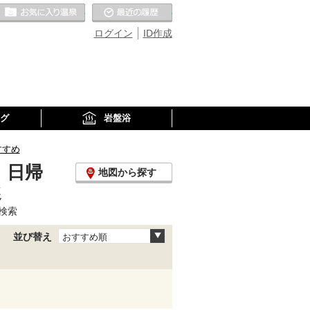
お気に入りの温泉
最近の履歴
ログイン
ID作成
グ
岩盤浴
すすめ
、日帰
地図から探す
選
検索
並び替え
おすすめ順