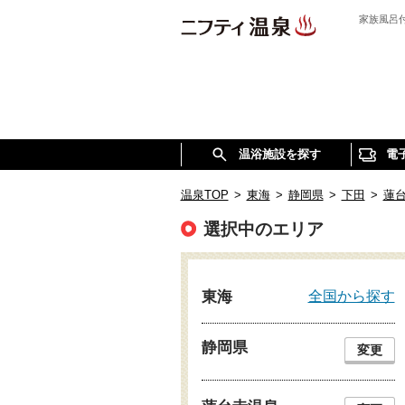
家族風呂
温浴施設を探す
電
温泉TOP
>
東海
>
静岡県
>
下田
>
蓮
選択中のエリア
全国から探す
東海
静岡県
変更