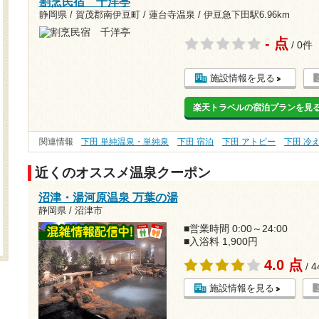
割烹民宿 千洋亭
静岡県 / 賀茂郡南伊豆町 / 蓮台寺温泉 /
伊豆急下田駅6.96km
- 点
/ 0件
施設情報を見る
楽天トラベルの宿泊プランを見
関連情報
下田 単純温泉・単純泉
下田 宿泊
下田 アトピー
下田 冷
近くのオススメ温泉クーポン
沼津・湯河原温泉 万葉の湯
静岡県 / 沼津市
■営業時間 0:00～24:00
■入浴料 1,900円
4.0 点
/ 
施設情報を見る