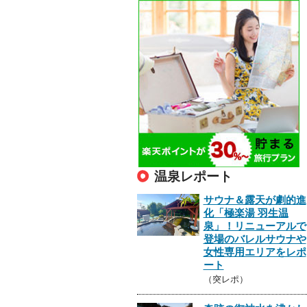
温泉レポート
サウナ＆露天が劇的進
化「極楽湯 羽生温
泉」！リニューアルで
登場のバレルサウナや
女性専用エリアをレポ
ート
（突レポ）