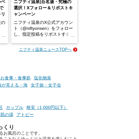
いベ
ニフティ温泉|百名湯・究極の
で
選択！Xフォロー＆リポストキ
キリ
ャンペーン
設の
ニフティ温泉のX公式アカウン
ト（@niftyonsen）をフォロー
し、指定投稿をリポストする
占い
と、抽選で各回26（ふろ）名
な
様（合計260名様）に選べるe-
ニフティ温泉ニュースTOPへ
ン
GIFT500円分をプレゼントい
たします。
楽し
ふろ
お食事・食事処
塩化物泉
海が見える・海
女子旅・女子会
呂
カップル
格安（1,000円以下）
美肌の湯
アトピー
っくり
るお風呂のことです。
ることなくゆっくりと温泉を楽しむこと