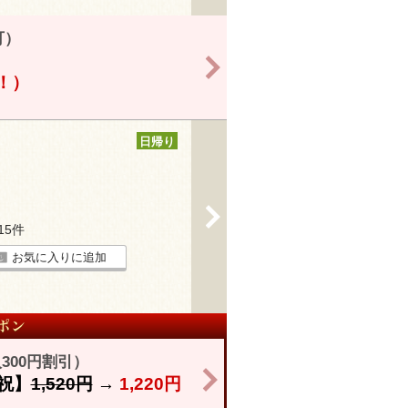
可）
>
得！）
日帰り
>
215件
お気に入りに追加
300円割引）
>
祝】
1,520円
→
1,220円