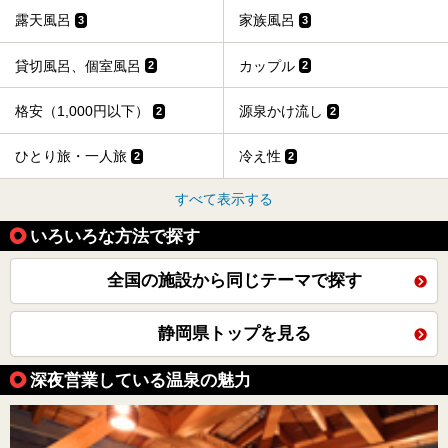
露天風呂
家族風呂
3
3
貸切風呂、個室風呂
カップル
2
2
格安（1,000円以下）
源泉かけ流し
2
2
ひとり旅・一人旅
冷え性
2
2
すべて表示する
いろいろな方法で探す
全国の施設から同じテーマで探す
静岡県トップを見る
深夜営業している温泉の魅力