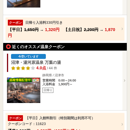
日帰り入浴料330円引き
クーポン
【平日】
1,650円
→
1,320円
【土日祝】
2,200円
→
1,870
円
近くのオススメ温泉クーポン
今空いています
沼津・湯河原温泉 万葉の湯
4.0点
/ 44 件
静岡県 / 沼津市
営業時間 0:00～24:00
入浴料金 1,900円～
日帰り
【平日】入館料割引（特別期間は利用不可）
クーポン
クーポンコード：11623