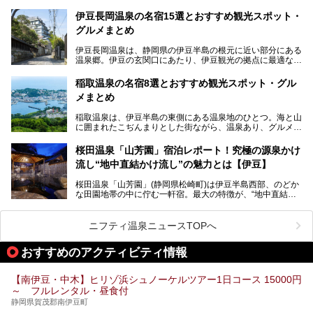
に、12月には「赤沢温泉ホテル」、「赤沢日帰り温泉
館」、「RED 28 HOTEL」がリニューアル。さらにこのあ
伊豆長岡温泉の名宿15選とおすすめ観光スポット・
とグランピング施設のGRAX EARTH FIELD（グラックスア
グルメまとめ
ースフィールド）、大型屋内アミューズメント施設のPLEA
SURE ARENA（プレジャーアリーナ）がぞくぞくオープン
伊豆長岡温泉は、静岡県の伊豆半島の根元に近い部分にある
予定。
温泉郷。伊豆の玄関口にあたり、伊豆観光の拠点に最適な立
地です。首都圏や名古屋圏からのアクセスが良く、宿泊はも
温泉は海一望の絶景、伊豆の幸満載の食や、全天候型のレジ
ちろん日帰りでも楽しめるのが魅力です。
ャー施設など、現在リニューアルオープンしている施設を中
稲取温泉の名宿8選とおすすめ観光スポット・グル
心に、家族連れでも大人だけでも、おひとりさまでも多彩な
メまとめ
この記事では、伊豆長岡温泉の歴史や魅力、おすすめの宿を
楽しみ方ができる「プレジャーリゾート 伊豆赤沢温泉」を
ピックアップ。周辺の観光・グルメスポットや日帰りで入れ
じっくり紹介します！
稲取温泉は、伊豆半島の東側にある温泉地のひとつ。海と山
る温泉施設も紹介します！
に囲まれたこぢんまりとした街ながら、温泉あり、グルメあ
───
り、見どころも多彩にあり、と魅力たっぷりの場所です。東
提供元：株式会社カトープレジャーグループ【PR】
京からは約2時間30分、直通電車もありアクセスしやすいの
この記事はプレジャーリゾート 伊豆赤沢温泉のPR記事で
桜田温泉「山芳園」宿泊レポート！究極の源泉かけ
もうれしいところ。
す。
流し“地中直結かけ流し”の魅力とは【伊豆】
この記事では、稲取温泉での宿泊におすすめの宿や日帰りで
桜田温泉「山芳園」(静岡県松崎町)は伊豆半島西部、のどか
入れる温泉施設、チェックしたい観光スポットやアクティビ
な田園地帯の中に佇む一軒宿。最大の特徴が、“地中直結か
ティなどを一挙にまとめピックアップ。伊豆稲取温泉を訪れ
け流し”と呼ばれるこの宿独自の湯使い(温泉供給方法)です。
る際の参考にしてくださいね！
地下に眠る源泉を加水・加温・消毒無し、さらには途中過程
で空気にも触れさせることなく浴槽まで提供。「究極の源泉
ニフティ温泉ニュースTOPへ
かけ流し」と言っても決して過言ではありません。
今回、桜田温泉「山芳園」の“温泉”を中心に、その魅力を詳
おすすめのアクティビティ情報
細レポート。また口コミの評判も非常に高い宿であり、客室
や食事も併せて徹底紹介します！
【南伊豆・中木】ヒリゾ浜シュノーケルツアー1日コース 15000円
～ フルレンタル・昼食付
静岡県賀茂郡南伊豆町