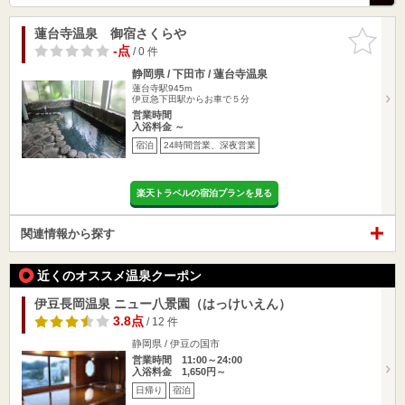
蓮台寺温泉 御宿さくらや
お気に入
りに追加
-点
/ 0 件
静岡県 / 下田市 / 蓮台寺温泉
蓮台寺駅945m
伊豆急下田駅からお車で５分
営業時間
入浴料金 ～
宿泊
24時間営業、深夜営業
楽天トラベルの宿泊プランを見る
関連情報から探す
近くのオススメ温泉クーポン
伊豆長岡温泉 ニュー八景園（はっけいえん）
3.8点
/ 12 件
静岡県 / 伊豆の国市
営業時間 11:00～24:00
入浴料金 1,650円～
日帰り
宿泊