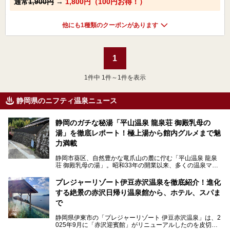
通常
1,900円
→
1,800円（100円お得！）
他にも1種類のクーポンがあります
1
1
件中 1件～1件を表示
静岡県のニフティ温泉ニュース
静岡のガチな秘湯「平山温泉 龍泉荘 御殿乳母の
湯」を徹底レポート！極上湯から館内グルメまで魅
力満載
静岡市葵区、自然豊かな竜爪山の麓に佇む「平山温泉 龍泉
荘 御殿乳母の湯」。昭和33年の開業以来、多くの温泉マニ
アや地元の方々に愛され続けている、知る人ぞ知る鄙び系の
極上温泉です。お湯はもちろん、実はグルメも揃っているん
プレジャーリゾート伊豆赤沢温泉を徹底紹介！進化
です。多くのファンを持つ、その圧倒的なこだわりと魅力を
する絶景の赤沢日帰り温泉館から、ホテル、スパま
解説します。
で
静岡県伊東市の「プレジャーリゾート 伊豆赤沢温泉」は、2
025年9月に「赤沢迎賓館」がリニューアルしたのを皮切り