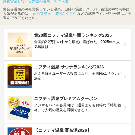
深夜営業している大阪の温泉・スパ５選！
蓮台寺温泉の深夜営業している温泉、日帰り温泉、スーパー銭湯の中でも特に
人気があるのは、
蓮台寺温泉 御宿さくらや
などの施設です。ぜひ一度は足を
運んでみてください。
第20回ニフティ温泉年間ランキング2025
全国約2.2万件の中から頂点に選ばれた、2025年の人
気施設は…
ニフティ温泉 サウナランキング2026
おふろ好きユーザーの投票により、全国No.1サウナが
決定！
ニフティ温泉プレミアムクーポン
ノジマモバイル会員向け 通常よりもお得な「特別価
格」で人気の温泉を満喫できる！
【ニフティ温泉 百名湯2026】