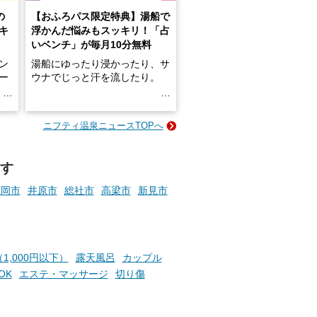
の
【おふろパス限定特典】湯船で
キ
浮かんだ悩みもスッキリ！「占
いベンチ」が毎月10分無料
ン
湯船にゆったり浸かったり、サ
ロー
ウナでじっと汗を流したり。
る
名
e-
ニフティ温泉ニュースTOPへ
い
そんな「一人でぼんやり過ごす
時間」、ふだん後回しにしてい
た「これからのこと」や「ちょ
す
っとした悩み」が、頭に浮かん
でくることはありませんか？
笠岡市
井原市
総社市
高梁市
新見市
お風呂でリラックスしているか
らこそ向き合える、大切な自分
1,000円以下）
露天風呂
カップル
の本音。
OK
エステ・マッサージ
切り傷
そんな心のつぶやきを、湯あが
りの温まった心のまま相談でき