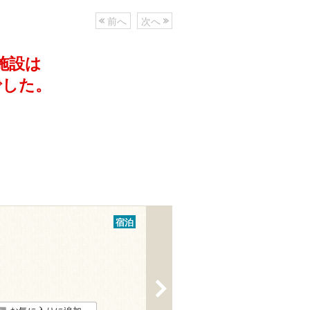
前へ
次へ
施設は
でした。
宿泊
>