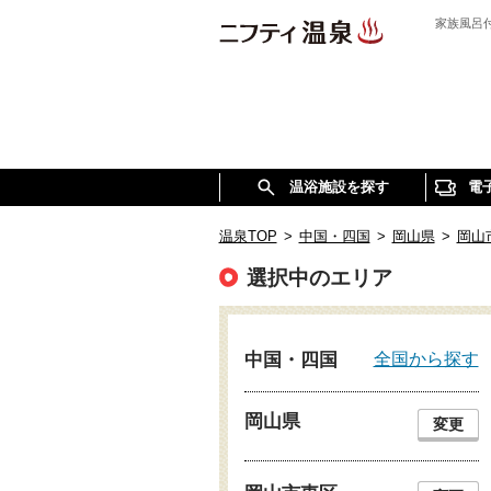
家族風呂
温浴施設を探す
電
温泉TOP
>
中国・四国
>
岡山県
>
岡山
選択中のエリア
全国から探す
中国・四国
岡山県
変更