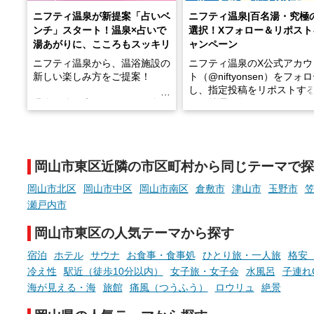
ニフティ温泉が新提案「占いベ
ニフティ温泉|百名湯・究極
ンチ」スタート！温泉×占いで
選択！Xフォロー＆リポスト
湯あがりに、こころもスッキリ
ャンペーン
ニフティ温泉から、温浴施設の
ニフティ温泉のX公式アカウ
新しい楽しみ方をご提案！
ト（@niftyonsen）をフォ
し、指定投稿をリポストす
温泉で体を癒したあとに、占い
と、抽選で各回26（ふろ）
でこころもスッキリ──そんな
様（合計260名様）に選べる
新体験が楽しめる「占いベン
GIFT500円分をプレゼント
チ」を展開中♨
たします。
岡山市東区近隣の市区町村から同じテーマで探
手相やタロットなど気軽に楽し
める占いで、“ととのう”おふろ
岡山市北区
岡山市中区
岡山市南区
倉敷市
津山市
玉野市
時間を、もっと特別に。
瀬戸内市
岡山市東区の人気テーマから探す
宿泊
ホテル
サウナ
お食事・食事処
ひとり旅・一人旅
格安（
冷え性
駅近（徒歩10分以内）
女子旅・女子会
水風呂
子連れ
海が見える・海
旅館
痛風（つうふう）
ロウリュ
絶景