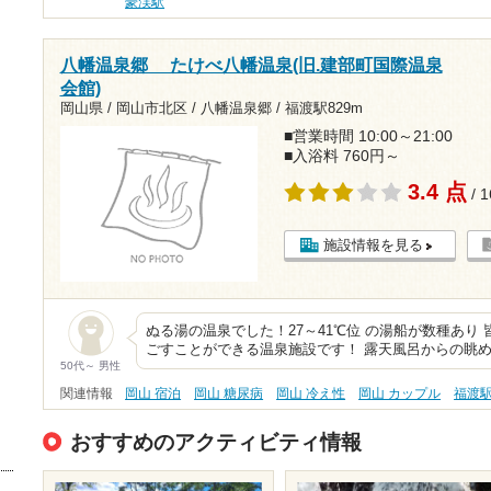
豪渓駅
八幡温泉郷 たけべ八幡温泉(旧.建部町国際温泉
会館)
岡山県 / 岡山市北区 / 八幡温泉郷 /
福渡駅829m
■営業時間 10:00～21:00
■入浴料 760円～
3.4 点
/ 
施設情報を見る
ぬる湯の温泉でした！27～41℃位 の湯船が数種あり
ごすことができる温泉施設です！ 露天風呂からの眺
50代～ 男性
関連情報
岡山 宿泊
岡山 糖尿病
岡山 冷え性
岡山 カップル
福渡
おすすめのアクティビティ情報