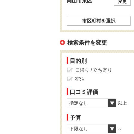
岡山市東区
変更
市区町村を選択
検索条件を変更
目的別
日帰り / 立ち寄り
宿泊
口コミ評価
指定なし
以上
予算
下限なし
～