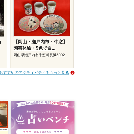
動
【岡山・瀬戸内市・牛窓】
陶芸体験・5色で自...
岡山県瀬戸内市牛窓町長浜5092
おすすめのアクティビティをもっと見る