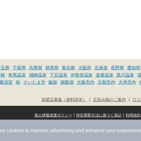
埼玉県
千葉県
兵庫県
群馬県
東京都
大阪府
北海道
長野県
愛知県
箱根
有馬温泉
城崎温泉
下呂温泉
伊香保温泉
道後温泉
黒川温泉
横須賀
柏
さいたま市
飯能
御殿場
大阪市内
京都市内
大津市内
|
|
加盟店募集（資料請求）
広告出稿のご案内
口コ
|
|
個人情報保護ポリシー
特定商取引法に基づく表記
利用規約
se cookies to improve advertising and enhance your experience