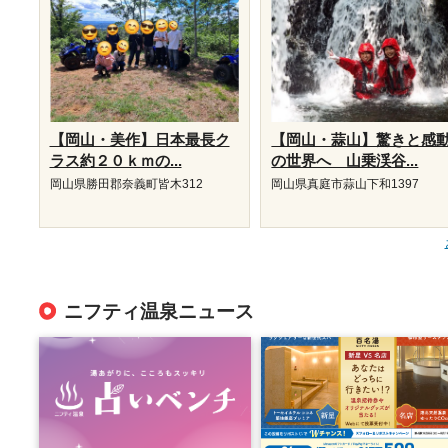
【岡山・美作】日本最長ク
【岡山・蒜山】驚きと感
ラス約２０ｋｍの...
の世界へ 山乗渓谷...
岡山県勝田郡奈義町皆木312
岡山県真庭市蒜山下和1397
ニフティ温泉ニュース