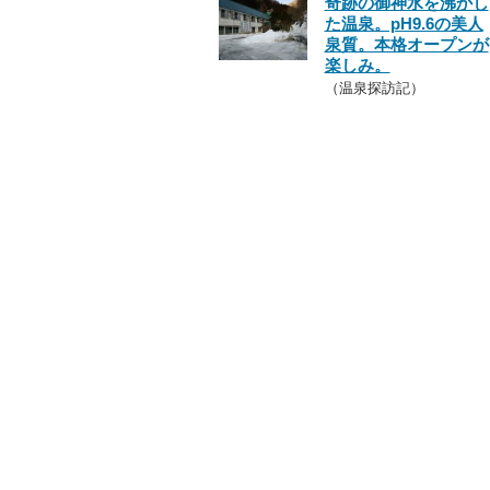
奇跡の御神水を沸かし
た温泉。pH9.6の美人
泉質。本格オープンが
楽しみ。
（温泉探訪記）