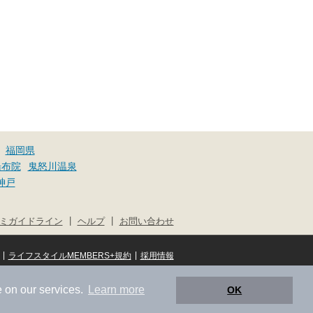
福岡県
湯布院
鬼怒川温泉
神戸
|
|
ミガイドライン
ヘルプ
お問い合わせ
|
|
ライフスタイルMEMBERS+規約
採用情報
© NIFTY Lifestyle Co., Ltd.
 on our services.
Learn more
OK