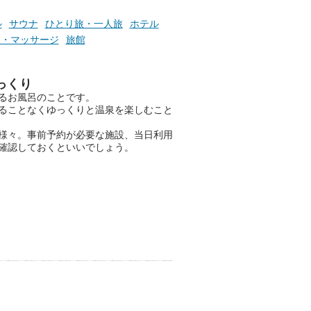
たら素敵ですよね。
ル
サウナ
ひとり旅・一人旅
ホテル
テ・マッサージ
旅館
ニフティ温泉の「占いベンチ」
は、そんなあなたの心のつぶや
きをプロの占い師に相談するこ
っくり
とができるサービスです。
るお風呂のことです。
ることなくゆっくりと温泉を楽しむこと
様々。事前予約が必要な施設、当日利用
確認しておくといいでしょう。
おふろパス会員様なら、この特
別なひとときを「毎月10分無
料」でご利用いただけます。
お湯で体がほぐれたら、次は占
い師さんとお話しして、心もほ
ぐしてみませんか？