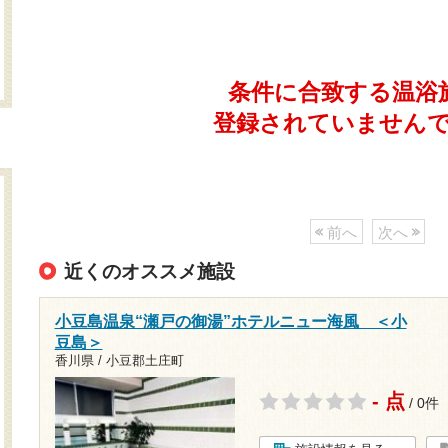
条件に合致する温浴
登録されていません
前へ
次へ
近くのオススメ施設
小豆島温泉“瀬戸の御湯”ホテルニュー海風 ＜小
豆島＞
香川県 / 小豆郡土庄町
- 点
/ 0件