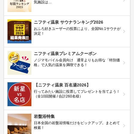
気施設は…
ニフティ温泉 サウナランキング2026
おふろ好きユーザーの投票により、全国No.1サウナが
決定！
ニフティ温泉プレミアムクーポン
ノジマモバイル会員向け 通常よりもお得な「特別価
格」で人気の温泉を満喫できる！
【ニフティ温泉 百名湯2026】
行ってみたい施設に投票してプレゼントを当てよう！
（全10回開催 / 合計260名様）
岩盤浴特集
日本全国の岩盤浴情報だけをピックアップ。まとめて
検索！