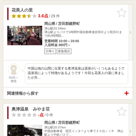
花美人の里
お気に入
りに追加
3.6点
/ 29 件
岡山県 / 苫田郡鏡野町
津山駅20.04km
津山駅よりバスで1時間中国自動車道吹田ICより院庄ICま
で約2時間院…
営業時間 10:00～19:00
入浴料金 880円～
日帰り
家族風呂
中国山地の山間に位置する奥津温泉は源泉がいくつもあるようで
温泉宿によって特徴があるようです！今回も花美人の湯に来まし
たが共…
50代～
男性
関連情報から探す
奥津温泉 みやま荘
お気に入
りに追加
-点
/ 0 件
岡山県 / 苫田郡鏡野町
津山駅20.07km
中国自動車道 院圧インターより車で２０分／ＪＲ 津山
駅より中鉄バスで…