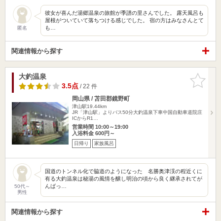
彼女が喜んだ湯郷温泉の旅館が季譜の里さんでした。 露天風呂も
屋根がついていて落ちつける感じでした。 宿の方はみなさんとて
も…
匿名
関連情報から探す
大釣温泉
お気に入
りに追加
3.5点
/ 22 件
岡山県 / 苫田郡鏡野町
津山駅19.44km
JR「津山駅」よりバス50分大釣温泉下車中国自動車道院庄
ICからR1…
営業時間 10:00～19:00
入浴料金 600円～
日帰り
家族風呂
国道のトンネル化で脇道のようになった 名勝奥津渓の程近くに
有る大釣温泉は秘湯の風情を醸し明治の頃から良く継承されてが
んばっ…
50代～
男性
関連情報から探す