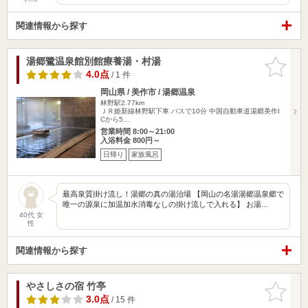
関連情報から探す
湯郷鷺温泉館別館療養湯・村湯
お気に入
りに追加
4.0点
/ 1 件
岡山県 / 美作市 / 湯郷温泉
林野駅2.77km
ＪＲ姫新線林野駅下車 バスで10分 中国自動車道湯郷美作I
Cから5…
営業時間 8:00～21:00
入浴料金 800円～
日帰り
家族風呂
最高泉質掛け流し！湯郷の真の湯治場 【岡山の名湯湯郷温泉郷で
唯一の源泉に加温加水消毒なしの掛け流しで入れる】 お湯…
40代 女
性
関連情報から探す
やさしさの宿 竹亭
お気に入
りに追加
3.0点
/ 15 件