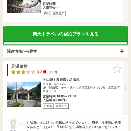
営業時間
入浴料金 ～
宿泊
家族風呂
楽天トラベルの宿泊プランを見る
関連情報から探す
足温泉館
お気に入
りに追加
3.2点
/ 33 件
岡山県 / 真庭市 / 足温泉
中国勝山駅7.27km
JR「勝山駅」から中鉄バス湯原温泉行きで20分、足温泉下
車徒歩5分
営業時間 10:00～21:00
入浴料金 800円～
日帰り
家族風呂
足温泉の湯は旭川の川床に湧き出ています。 切傷、皮膚病に効能
があると伝えられ、 長期滞在する湯治客が多いい事でも知られて