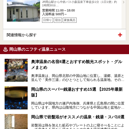
JR岡山駅から中鉄バス小森温泉下車徒歩1分（1日1便）約
1時間30分…
営業時間 11:00～18:00
入浴料金 500円～
日帰り
宿泊
家族風呂
関連情報から探す
岡山県のニフティ温泉ニュース
奥津温泉の名宿4選とおすすめ観光スポット・グル
メまとめ
奥津温泉は、岡山県北部の中国山地に位置し、湯郷、湯原と
並んで「美作三湯」のひとつとして知られる温泉地。その泉
質は美人の湯として知られ、肌がスベスベになると評判で
す。
岡山県のスーパー銭湯おすすめ15選 【2025年最新
版】
この記事では、奥津温泉で宿泊におすすめの宿、観光スポッ
ト、そして日帰り温泉施設を詳しくご紹介！奥津温泉の魅力
岡山県は中国地方の瀬戸内海側、兵庫県と広島県の間に位置
を存分に味わい、癒しの旅を楽しんでくださいね。
しています。県内は山陰地方につながる中国山地と盆地から
成る北部、吉備高原など丘陵地帯が広がる中部、おだやかな
海に多数の島々が浮かぶ瀬戸内海に面した南部に分けられま
岡山県で岩盤浴がオススメの温泉・銭湯・スパ10選
す。年間を通じて降水量が少ない「晴れの国」で、モモやブ
ドウなど果物の栽培が盛んなうえ、その品質の高さは全国的
岩盤浴は熱を加えた鉱石やプレートの上に寝そべることによ
にも有名です。