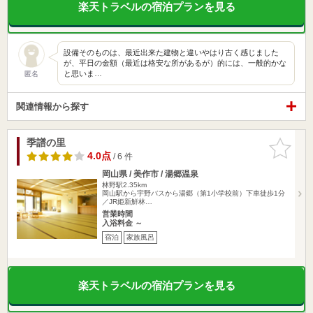
楽天トラベルの宿泊プランを見る
設備そのものは、最近出来た建物と違いやはり古く感じました
が、平日の金額（最近は格安な所があるが）的には、一般的かな
と思いま…
匿名
関連情報から探す
季譜の里
お気に入
りに追加
4.0点
/ 6 件
岡山県 / 美作市 / 湯郷温泉
林野駅2.35km
岡山駅から宇野バスから湯郷（第1小学校前）下車徒歩1分
／JR姫新鮮林…
営業時間
入浴料金 ～
宿泊
家族風呂
楽天トラベルの宿泊プランを見る