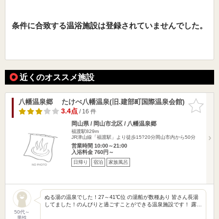
条件に合致する温浴施設は登録されていませんでした。
近くのオススメ施設
八幡温泉郷 たけべ八幡温泉(旧.建部町国際温泉会館)
お気に入
りに追加
3.4点
/ 16 件
岡山県 / 岡山市北区 / 八幡温泉郷
福渡駅829m
JR津山線「福渡駅」より徒歩15?20分岡山市内から50分
営業時間 10:00～21:00
入浴料金 760円～
日帰り
宿泊
家族風呂
ぬる湯の温泉でした！27～41℃位 の湯船が数種あり 皆さん長湯
してました！のんびりと過ごすことができる温泉施設です！ 露…
50代～
男性