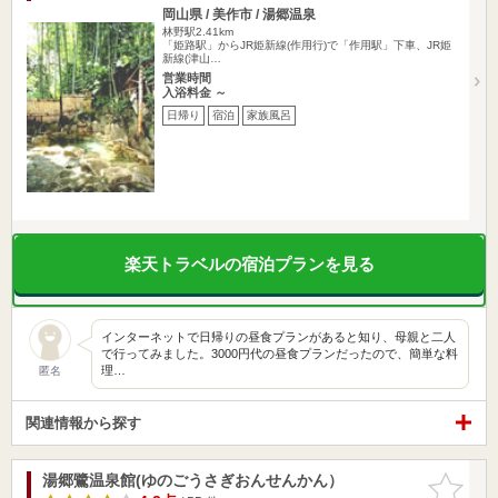
岡山県 / 美作市 / 湯郷温泉
林野駅2.41km
「姫路駅」からJR姫新線(作用行)で「作用駅」下車、JR姫
新線(津山…
営業時間
入浴料金 ～
日帰り
宿泊
家族風呂
楽天トラベルの宿泊プランを見る
インターネットで日帰りの昼食プランがあると知り、母親と二人
で行ってみました。3000円代の昼食プランだったので、簡単な料
理…
匿名
関連情報から探す
湯郷鷺温泉館(ゆのごうさぎおんせんかん）
お気に入
りに追加