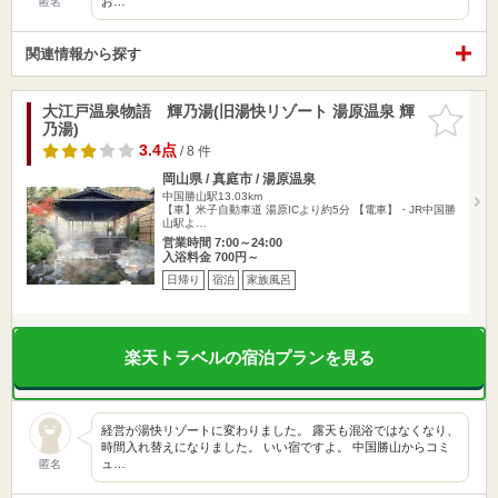
お…
匿名
関連情報から探す
大江戸温泉物語 輝乃湯(旧湯快リゾート 湯原温泉 輝
お気に入
乃湯)
りに追加
3.4点
/ 8 件
岡山県 / 真庭市 / 湯原温泉
中国勝山駅13.03km
【車】米子自動車道 湯原ICより約5分 【電車】・JR中国勝
山駅よ…
営業時間 7:00～24:00
入浴料金 700円～
日帰り
宿泊
家族風呂
楽天トラベルの宿泊プランを見る
経営が湯快リゾートに変わりました。 露天も混浴ではなくなり、
時間入れ替えになりました。 いい宿ですよ。 中国勝山からコミ
ュ…
匿名