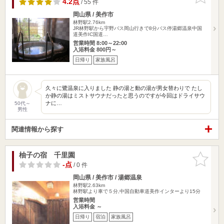
4.2点
/ 55 件
岡山県 / 美作市
林野駅2.76km
JR林野駅から宇野バス岡山行きで8分バス停湯郷温泉中国
道美作IC国道…
営業時間 8:00～22:00
入浴料金 800円～
日帰り
家族風呂
久々に鷺温泉に入りました 静の湯と動の湯が男女替わりで たし
か静の湯はミストサウナだったと思うのですが今回はドライサウ
ナに…
50代～
男性
関連情報から探す
柚子の宿 千里園
お気に入
りに追加
-点
/ 0 件
岡山県 / 美作市 / 湯郷温泉
林野駅2.63km
林野駅より車で５分,中国自動車道美作インターより15分
営業時間
入浴料金 ～
日帰り
宿泊
家族風呂