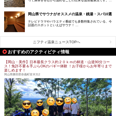
って身体をを芯から温めることの出来る温浴健康法です。じ
んわりと身体の内部を温めて発汗を促すことでリラックス効
そんな岡山県には、山間部の自然を味わえる温泉から街中の
果だけではなく、代謝が高まり健康や美容にも良い影響が期
気軽に行ける入浴施設まで、さまざまなスーパー銭湯があり
待できます。今回はそんな岩盤浴にこだわった岡山県内のオ
ます。ここでは、岡山県で評判のスーパー銭湯をご紹介しま
岡山県でサウナがオススメの温泉・銭湯・スパ10選
ススメ温泉・銭湯・スパ10ヶ所を紹介させていただきま
しょう。
す。
テレビドラマやバラエティ番組でも多数特集されている、今
話題のスポットといえばサウナ！
「サ活」や「サ道」などという言葉も使われるほど、幅広い
年齢層から人気を集めています。
今回は、岡山県でサウナがおすすめの温泉や銭湯、スパを厳
選してご紹介！
ニフティ温泉ニュースTOPへ
血流が良くなるだけでなく美容効果やリラックス効果も期待
できるサウナで、内側から健康的な体を目指しましょう。
おすすめのアクティビティ情報
【岡山・美作】日本最長クラス約２０ｋｍの林道・山道90分コー
ス！免許不要＆手ぶらOKのバギー体験 ！お子様からお年寄りまで
楽しめます！
岡山県勝田郡奈義町皆木312