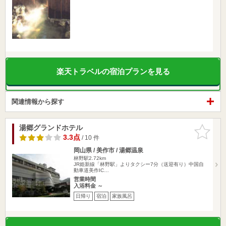
楽天トラベルの宿泊プランを見る
関連情報から探す
湯郷グランドホテル
お気に入
りに追加
3.3点
/ 10 件
岡山県 / 美作市 / 湯郷温泉
林野駅2.72km
JR姫新線「林野駅」よりタクシー7分（送迎有り）中国自
動車道美作IC…
営業時間
入浴料金 ～
日帰り
宿泊
家族風呂