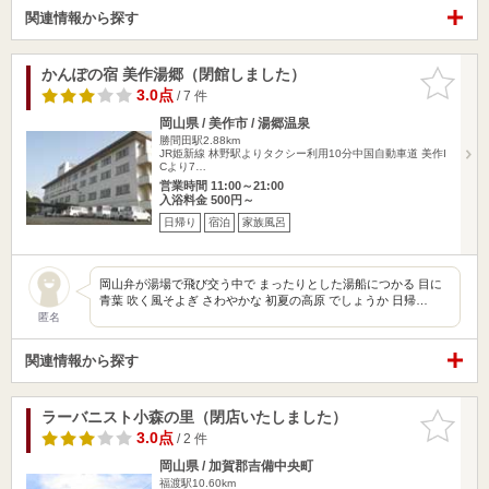
関連情報から探す
かんぽの宿 美作湯郷（閉館しました）
お気に入
りに追加
3.0点
/ 7 件
岡山県 / 美作市 / 湯郷温泉
勝間田駅2.88km
JR姫新線 林野駅よりタクシー利用10分中国自動車道 美作I
Cより7…
営業時間 11:00～21:00
入浴料金 500円～
日帰り
宿泊
家族風呂
岡山弁が湯場で飛び交う中で まったりとした湯船につかる 目に
青葉 吹く風そよぎ さわやかな 初夏の高原 でしょうか 日帰…
匿名
関連情報から探す
ラーバニスト小森の里（閉店いたしました）
お気に入
りに追加
3.0点
/ 2 件
岡山県 / 加賀郡吉備中央町
福渡駅10.60km